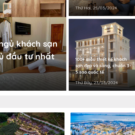
Thứ Hai, 25/03/2024
 ngủ khách sạn
ủ đầu tư nhất
100+ mẫu thiết kế khách
sạn đẹp và sang, chuẩn 3-
5 sao quốc tế
Thứ Bảy, 23/03/2024