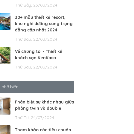
Thứ Bảy, 23/03/2024
30+ mẫu thiết kế resort,
khu nghỉ dưỡng sang trọng
đẳng cấp nhất 2024
Thứ Sáu, 22/03/2024
Về chúng tôi - Thiết kế
khách sạn KenKasa
Thứ Sáu, 22/03/2024
t phổ biến
Phân biệt sự khác nhau giữa
phòng twin và double
Thứ Tư, 24/07/2024
Tham khảo các tiêu chuẩn