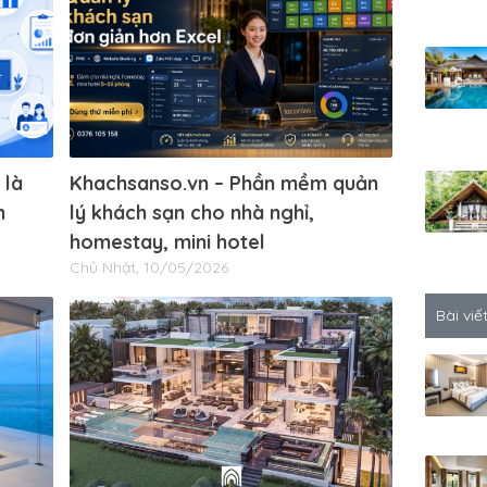
 là
Khachsanso.vn – Phần mềm quản
n
lý khách sạn cho nhà nghỉ,
homestay, mini hotel
Chủ Nhật, 10/05/2026
Bài viế