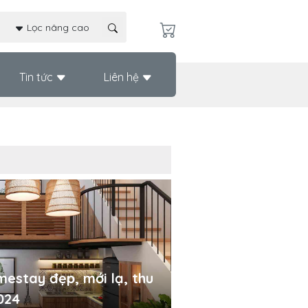
Lọc nâng cao
Tin tức
Liên hệ
mestay đẹp, mới lạ, thu
024