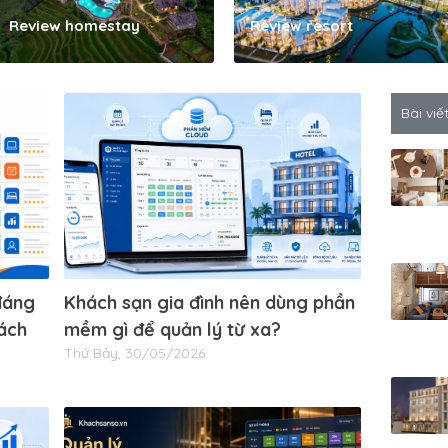
Review homestay
Review resort
Bài viế
đáng
Khách sạn gia đình nên dùng phần
ách
mềm gì để quản lý từ xa?
Thứ Bảy, 30/05/2026