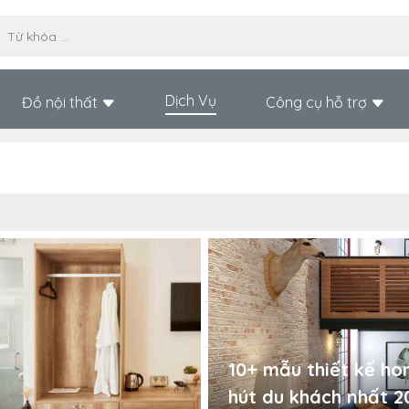
Dịch Vụ
Đồ nội thất
Công cụ hỗ trợ
10+ mẫu thiết kế ho
hút du khách nhất 2