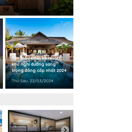
30+ mẫu thiết kế resort,
khu nghỉ dưỡng sang
trọng đẳng cấp nhất 2024
Thứ Sáu, 22/03/2024