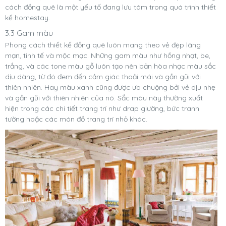
cách đồng quê là một yếu tố đang lưu tâm trong quá trình thiết
kế homestay.
3.3 Gam màu
Phong cách thiết kế đồng quê luôn mang theo vẻ đẹp lãng
mạn, tinh tế và mộc mạc. Những gam màu như hồng nhạt, be,
trắng, và các tone màu gỗ luôn tạo nên bản hòa nhạc màu sắc
dịu dàng, từ đó đem đến cảm giác thoải mái và gần gũi với
thiên nhiên. Hay màu xanh cũng được ưa chuộng bởi vẻ dịu nhẹ
và gần gũi với thiên nhiên của nó. Sắc màu này thường xuất
hiện trong các chi tiết trang trí như drap giường, bức tranh
tường hoặc các món đồ trang trí nhỏ khác.