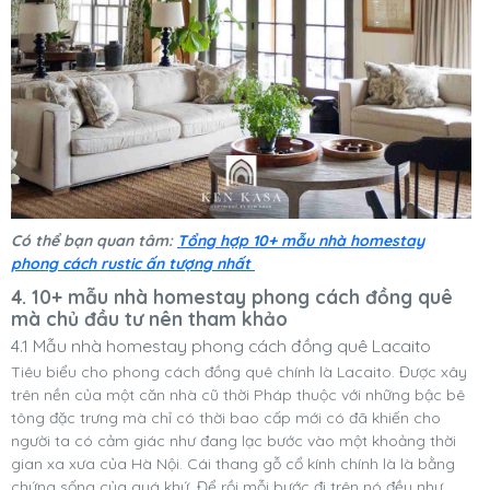
Có thể bạn quan tâm:
Tổng hợp 10+ mẫu nhà homestay
phong cách rustic ấn tượng nhất
4. 10+ mẫu nhà homestay phong cách đồng quê
mà chủ đầu tư nên tham khảo
4.1 Mẫu nhà homestay phong cách đồng quê Lacaito
Tiêu biểu cho phong cách đồng quê chính là Lacaito. Được xây
trên nền của một căn nhà cũ thời Pháp thuộc với những bậc bê
tông đặc trưng mà chỉ có thời bao cấp mới có đã khiến cho
người ta có cảm giác như đang lạc bước vào một khoảng thời
gian xa xưa của Hà Nội. Cái thang gỗ cổ kính chính là là bằng
chứng sống của quá khứ. Để rồi mỗi bước đi trên nó đều như