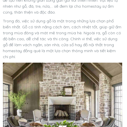
để tạo nên không gian sống gần gũi với thiên nhiên. Vật liệu tự
nhiên như gỗ, đá, tre, nứa,... sẽ đem lại cho homestay sự ấm
cúng, thân thiện và độc đáo.
Trong đó, việc sử dụng gỗ là một trong những lựa chọn phổ
biến nhất. Gỗ có tính năng cách âm, cách nhiệt tốt, giúp giữ ấm
trong mùa đông và mát mẻ trong mùa hè. Ngoài ra, gỗ còn có
độ bền cao, dễ chế tác và thi công. Chính vì thế, việc sử dụng
gỗ để làm vách ngăn, sàn nhà, cửa sổ hay đồ nội thất trong
homestay đồng quê là một lựa chọn thông minh và tiết kiệm
chi phí.