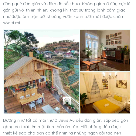
đồng quê đơn giản và đậm đà sắc hoa. Không gian ở đây cực kì
gần gũi với thiên nhiên, không khí thật sự trong lành cảm giác
như được ôm trọn bởi khoảng vườn xanh tươi mát được chăm
sóc tỉ mỉ.
Dường như tất cả mọi thứ ở Jevis Au đều đơn giản, sắp xếp gọn
gàng và toát lên một tinh thần ấm áp. Mỗi phòng đều được
thiết kế sao cho bạn có thể nhìn ra những ngọn đồi tạo nên