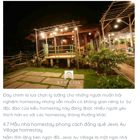
Đây chính là lựa chọn lý tưởng cho những người muốn trải
nghiệm homestay nhưng vẫn muốn có không gian riêng tư. Sự
độc đáo của kiểu homestay này đang được nhiều người yêu
thích hơn so với các homestay thông thường khác.
4.7 Mẫu nhà homestay phong cách đồng quê Jevis Au
Village homestay
Nằm tĩnh lặng bên ngọn đồi, Jevis Au Village là một ngôi nhà