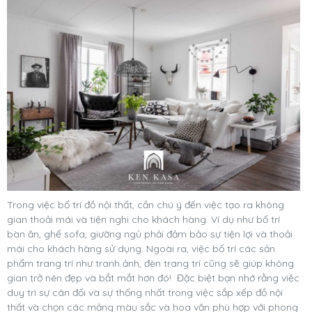
Trong việc bố trí đồ nội thất, cần chú ý đến việc tạo ra không
gian thoải mái và tiện nghi cho khách hàng. Ví dụ như bố trí
bàn ăn, ghế sofa, giường ngủ phải đảm bảo sự tiện lợi và thoải
mái cho khách hàng sử dụng. Ngoài ra, việc bố trí các sản
phẩm trang trí như tranh ảnh, đèn trang trí cũng sẽ giúp không
gian trở nên đẹp và bắt mắt hơn đó! Đặc biệt bạn nhớ rằng việc
duy trì sự cân đối và sự thống nhất trong việc sắp xếp đồ nội
thất và chọn các mảng màu sắc và hoa văn phù hợp với phong