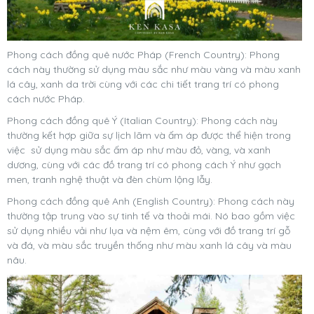
Phong cách đồng quê nước Pháp (French Country): Phong
cách này thường sử dụng màu sắc như màu vàng và màu xanh
lá cây, xanh da trời cùng với các chi tiết trang trí có phong
cách nước Pháp.
Phong cách đồng quê Ý (Italian Country): Phong cách này
thường kết hợp giữa sự lịch lãm và ấm áp được thể hiện trong
việc sử dụng màu sắc ấm áp như màu đỏ, vàng, và xanh
dương, cùng với các đồ trang trí có phong cách Ý như gạch
men, tranh nghệ thuật và đèn chùm lộng lẫy.
Phong cách đồng quê Anh (English Country): Phong cách này
thường tập trung vào sự tinh tế và thoải mái. Nó bao gồm việc
sử dụng nhiều vải như lụa và nệm êm, cùng với đồ trang trí gỗ
và đá, và màu sắc truyền thống như màu xanh lá cây và màu
nâu.