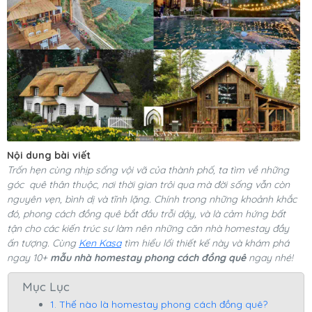
Nội dung bài viết
Trốn hẹn cùng nhịp sống vội vã của thành phố, ta tìm về những
góc quê thân thuộc, nơi thời gian trôi qua mà đời sống vẫn còn
nguyên vẹn, bình dị và tĩnh lặng. Chính trong những khoảnh khắc
đó, phong cách đồng quê bắt đầu trỗi dậy, và là cảm hứng bất
tận cho các kiến trúc sư làm nên những căn nhà homestay đầy
ấn tượng. Cùng
Ken Kasa
tìm hiểu lối thiết kế này và khám phá
ngay 10+
mẫu nhà homestay phong cách đồng quê
ngay nhé!
Mục Lục
1. Thế nào là homestay phong cách đồng quê?