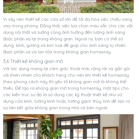
Vì vậy nên thiết kế các cửa sổ lớn để tối đa hóa việc chiếu sáng
vào trong phòng. Đồng thời, việc lựa chọn màu sắc cho các vật
dụng nội thất và tường cũng ảnh hưởng đến lượng ánh sáng
được phản xạ lại trong không gian. Ngoài ra, bạn có thể sử
dụng kính, gương và kim loại để giúp cho ánh sáng tự nhiên
được phản xạ và lan tỏa trong không gian homestay.
3.6 Thiết kế không gian mở
Với tác dụng mang lại cảm giác thoải mái, rộng rãi và gần gũi
với thiên nhiên cho khách hàng cho nên khi thiết kế homestay
theo phong cách này thì yếu tố không gian mở là không thể
thiếu. Để tạo ra không gian mở trong homestay, một tips cho
các kiến trúc sư đó là sử dụng các kỹ thuật thiết kế như sử
dụng cửa kính, tường kính hoặc tường gạch thủy tinh để tạo ra
sự liên kết giữa không gian trong nhà và bên ngoài.