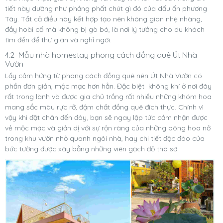
tiết này dường như phảng phất chút gì đó của dấu ấn phương
Tây. Tất cả điều này kết hợp tạo nên không gian nhẹ nhàng,
đầy hoài cổ mà không bị gò bó, là nơi lý tưởng cho du khách
tìm đến để thư giãn và nghỉ ngơi.
4.2 Mẫu nhà homestay phong cách đồng quê Út Nhà
Vườn
Lấy cảm hứng từ phong cách đồng quê nên Út Nhà Vườn có
phần đơn giản, mộc mạc hơn hẳn. Đặc biệt không khí ở nơi đây
rất trong lành và được gia chủ trồng rất nhiều những khóm hoa
mang sắc màu rực rỡ, đậm chất đồng quê đích thực. Chính vì
vậy khi đặt chân đến đây, bạn sẽ ngay lập tức cảm nhận được
vẻ mộc mạc và giản dị với sự rộn ràng của những bông hoa nở
trong khu vườn nhỏ quanh ngôi nhà, hay chi tiết độc đáo của
bức tường được xây bằng những viên gạch đỏ thô sơ.