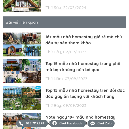
Thứ Sáu, 22/03/2024
Bài viết liên quan
16+ mẫu nhà homestay giá rẻ mà chủ
đầu tư nên tham khảo
Thứ Bảy, 02/09/2023
Top 15 mẫu nhà homestay trong phố
mà bạn không nên bỏ qua
Thứ Năm, 07/09/2023
Top 15 mẫu nhà homestay trên đồi độc
đáo gây ấn tượng với khách hàng
Thứ Bảy, 09/09/2023
Note ngay 19+ mẫu nhà homestay
bằng gỗ ấm áp nhất năm 2023
098.7413.998
Chat Facebook
Chat Zalo