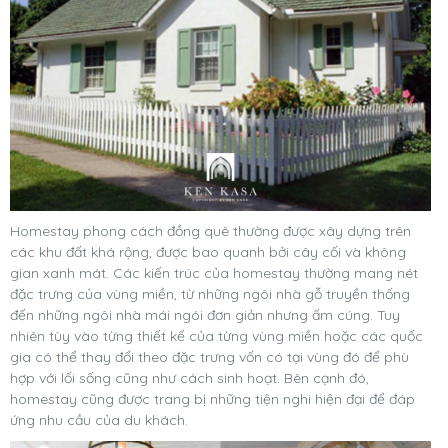
Homestay phong cách đồng quê thường được xây dựng trên
các khu đất khá rộng, được bao quanh bởi cây cối và không
gian xanh mát. Các kiến trúc của homestay thường mang nét
đặc trưng của vùng miền, từ những ngôi nhà gỗ truyền thống
đến những ngôi nhà mái ngói đơn giản nhưng ấm cúng. Tuy
nhiên tùy vào từng thiết kế của từng vùng miền hoặc các quốc
gia có thể thay đổi theo đặc trưng vốn có tại vùng đó để phù
hợp với lối sống cũng như cách sinh hoạt. Bên cạnh đó,
homestay cũng được trang bị những tiện nghi hiện đại để đáp
ứng nhu cầu của du khách.