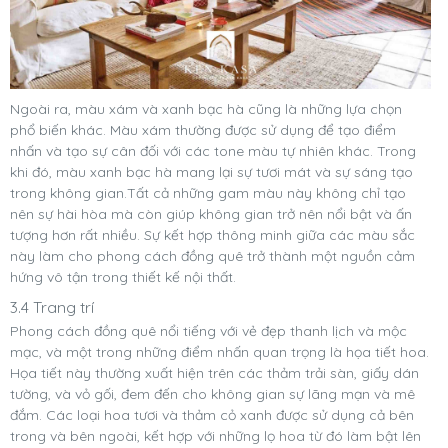
Ngoài ra, màu xám và xanh bạc hà cũng là những lựa chọn
phổ biến khác. Màu xám thường được sử dụng để tạo điểm
nhấn và tạo sự cân đối với các tone màu tự nhiên khác. Trong
khi đó, màu xanh bạc hà mang lại sự tươi mát và sự sáng tạo
trong không gian.Tất cả những gam màu này không chỉ tạo
nên sự hài hòa mà còn giúp không gian trở nên nổi bật và ấn
tượng hơn rất nhiều. Sự kết hợp thông minh giữa các màu sắc
này làm cho phong cách đồng quê trở thành một nguồn cảm
hứng vô tận trong thiết kế nội thất.
3.4 Trang trí
Phong cách đồng quê nổi tiếng với vẻ đẹp thanh lịch và mộc
mạc, và một trong những điểm nhấn quan trọng là họa tiết hoa.
Họa tiết này thường xuất hiện trên các thảm trải sàn, giấy dán
tường, và vỏ gối, đem đến cho không gian sự lãng mạn và mê
đắm. Các loại hoa tươi và thảm cỏ xanh được sử dụng cả bên
trong và bên ngoài, kết hợp với những lọ hoa từ đó làm bật lên