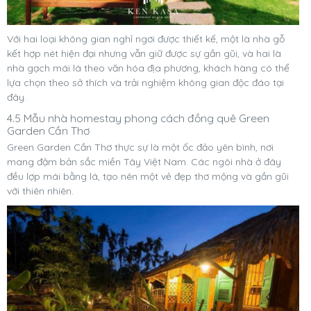
Với hai loại không gian nghỉ ngơi được thiết kế, một là nhà gỗ
kết hợp nét hiện đại nhưng vẫn giữ được sự gần gũi, và hai là
nhà gạch mái lá theo văn hóa địa phương, khách hàng có thể
lựa chọn theo sở thích và trải nghiệm không gian độc đáo tại
đây.
4.5 Mẫu nhà homestay phong cách đồng quê Green
Garden Cần Thơ
Green Garden Cần Thơ thực sự là một ốc đảo yên bình, nơi
mang đậm bản sắc miền Tây Việt Nam. Các ngôi nhà ở đây
đều lợp mái bằng lá, tạo nên một vẻ đẹp thơ mộng và gần gũi
với thiên nhiên.