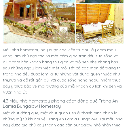
Mẫu nhà homestay này được các kiến trúc sư lấy gam màu
vàng làm chủ đạo tạo ra một cảm giác tràn đầy sức sống và
giúp tâm hồn khách hàng thư giãn và trở nên nhẹ nhàng hơn
sau những ngày làm việc mệt mỏi.Tất cả các món đồ trang trí
trong nhà đều được làm lại từ những vật dụng quen thuộc như
tre,nứa và gỗ rất gần gũi với cuộc sống hàng ngày, nhằm thúc
đẩy ý thức bảo vệ môi trường của mỗi khách du lịch khi đến với
Vườn Nhà Út.
4.3 Mẫu nhà homestay phong cách đồng quê Tràng An
Lamia Bungalow Homestay
Một chút đồng quê, một chút gì đó yên ả, thanh bình chính là
những mỹ từ khi nói về Tràng An Lamia Bungalow. Tại mẫu nhà
này được gia chủ xây thành các căn bungalow nhỏ nhắn theo