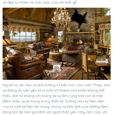
vẻ đẹp tự nhiên và mộc mạc của nội thất gỗ.
Ngoài ra, do chịu sự ảnh hưởng từ kiến trúc của nước Pháp, Anh
và Đông Âu nên yếu tố lò sưởi trở thành một phần không thể
thiếu. Bởi nó không chỉ mang lại sự ấm cúng mà còn là một
điểm nhấn quan trọng trong thiết kế. Dường như sự hiện diện
của lò sưởi lại hiện lên trong chúng ta hình ảnh của những đêm
đông ấm áp bên gia đình và người thân yêu. Hay rèm cửa, với