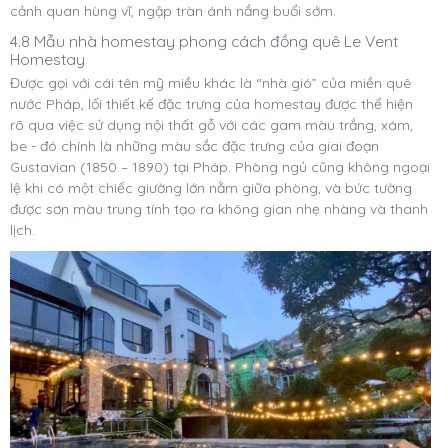
cảnh quan hùng vĩ, ngập tràn ánh nắng buổi sớm.
4.8 Mẫu nhà homestay phong cách đồng quê Le Vent
Homestay
Được gọi với cái tên mỹ miều khác là “nhà gió” của miền quê
nước Pháp, lối thiết kế đặc trưng của homestay được thể hiện
rõ qua việc sử dụng nội thất gỗ với các gam màu trắng, xám,
be - đó chính là những màu sắc đặc trưng của giai đoạn
Gustavian (1850 – 1890) tại Pháp. Phòng ngủ cũng không ngoại
lệ khi có một chiếc giường lớn nằm giữa phòng, và bức tường
được sơn màu trung tính tạo ra không gian nhẹ nhàng và thanh
lịch.