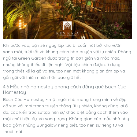
Khi bước vào, bạn sẽ ngay lập tức bị cuốn hút bởi khu vườn
xanh mát, tươi tốt và khung cảnh hòa quyện với tự nhiên. Phòng
ngủ tại Green Garden được trang trí đơn giản và mộc mạc,
nhưng không thiếu đi tiện nghi. Vật liệu chính được sử dụng
trong thiết kế là gỗ và tre, tạo nên một không gian ấm áp và
gần gũi với thiên nhiên hơn bao giờ hết.
4.6 Mẫu nhà homestay phong cách đồng quê Bạch Cúc
Homestay
Bạch Cúc Homestay - một ngôi nhà mang trong mình vẻ đẹp
cổ xưa với mái tranh truyền thống. Tuy nhiên, không dừng lại ở
đó, các kiến trúc sư tạo nên sự khác biệt bằng cách thêm vào
một chút hiện đại và sang trọng. Không gian của mẫu nhà này
bao gồm những Bungalow riêng biệt, tạo nên sự riêng tư và
thoải mái.