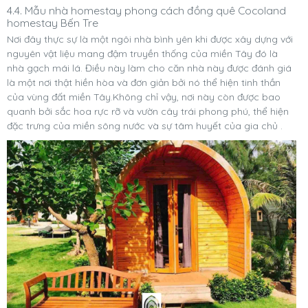
4.4. Mẫu nhà homestay phong cách đồng quê Cocoland
homestay Bến Tre
Nơi đây thực sự là một ngôi nhà bình yên khi được xây dựng với
nguyên vật liệu mang đậm truyền thống của miền Tây đó là
nhà gạch mái lá. Điều này làm cho căn nhà này được đánh giá
là một nơi thật hiền hòa và đơn giản bởi nó thể hiện tinh thần
của vùng đất miền Tây.Không chỉ vậy, nơi này còn được bao
quanh bởi sắc hoa rực rỡ và vườn cây trái phong phú, thể hiện
đặc trưng của miền sông nước và sự tâm huyết của gia chủ .