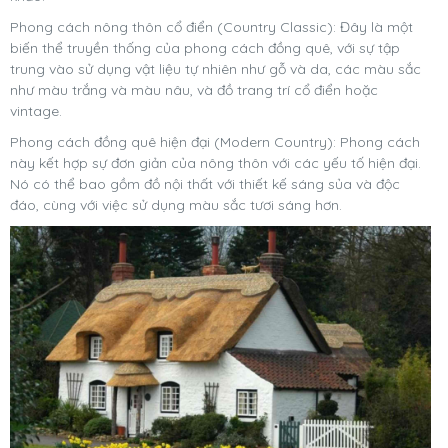
Phong cách nông thôn cổ điển (Country Classic): Đây là một
biến thể truyền
thống của phong cách đồng quê, với sự tập
trung vào sử dụng vật liệu tự nhiên như gỗ và da, các màu sắc
như màu trắng và màu nâu, và đồ trang trí cổ điển hoặc
vintage.
Phong cách đồng quê hiện đại (Modern Country): Phong cách
này kết hợp sự đơn giản của nông thôn với các yếu tố hiện đại.
Nó có thể bao gồm đồ nội thất với thiết kế sáng sủa và độc
đáo, cùng với việc sử dụng màu sắc tươi sáng hơn.