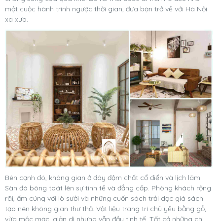
một cuộc hành trình ngược thời gian, đưa bạn trở về với Hà Nội
xa xưa.
Bên cạnh đó, không gian ở đây đậm chất cổ điển và lịch lãm.
Sàn đá bông toát lên sự tinh tế và đẳng cấp. Phòng khách rộng
rãi, ấm cúng với lò sưởi và những cuốn sách trải dọc giá sách
tạo nên không gian thư thả. Vật liệu trang trí chủ yếu bằng gỗ,
vừa mộc mạc, giản dị nhưng vẫn đầy tinh tế. Tất cả những chi