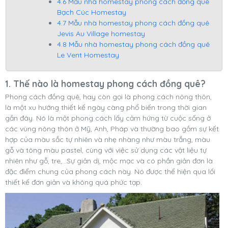
4.6 Mẫu nhà homestay phong cách đồng quê
Bạch Cúc Homestay
4.7 Mẫu nhà homestay phong cách đồng quê
Jevis Au Village homestay
4.8 Mẫu nhà homestay phong cách đồng quê
Le Vent Homestay
1. Thế nào là homestay phong cách đồng quê?
Phong cách đồng quê, hay còn gọi là phong cách nông thôn,
là một xu hướng thiết kế ngày càng phổ biến trong thời gian
gần đây. Nó là một phong cách lấy cảm hứng từ cuộc sống ở
các vùng nông thôn ở Mỹ, Anh, Pháp và thường bao gồm sự kết
hợp của màu sắc tự nhiên và nhẹ nhàng như màu trắng, màu
gỗ và tông màu pastel, cùng với việc sử dụng các vật liệu tự
nhiên như gỗ, tre,...Sự giản dị, mộc mạc và có phần giản đơn là
đặc điểm chung của phong cách này. Nó được thể hiện qua lối
thiết kế đơn giản và không quá phức tạp.