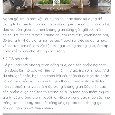
Ngoài gỗ, tre là một vật liệu tự nhiên khác được sử dụng để
trang trí homestay phong cách đồng quê. Tre có tính năng nhẹ,
dẻo và bền, giúp tạo nên không gian sống gần gũi với thiên
nhiên. Tre có thể được sử dụng để làm rèm cửa, vách ngăn hay
đồ trang trí khác trong homestay. Ngoài ra, việc sử dụng nứa,
vải cotton, len để làm vật liệu trang trí cũng mang lại sự ấm áp
hoặc mềm mại cho không gian sống.
3.2 Đồ nội thất
Để phù hợp với phong cách đồng quê, các sản phẩm nội thất
nên được làm từ các vật liệu tự nhiên như gỗ, tre, rơm, nứa... Vid
dụ như ghế sofa, bạn nên chọn kết cấu thấp được bọc da hoặc
vải có màu sắc và hoa văn truyền thống hoặc vintage để tạo
nên sự thoải mái và sự ấm áp trong không gian.Đặc biệt, các
sản phẩm được chế tác thủ công sẽ giúp tăng tính thẩm mỹ và
giá trị của không gian. Ngoài ra, việc sử dụng các màu sắc như
trắng, xanh lá cây, nâu đất cũng sẽ giúp tạo nên không gian
ấm áp, gần gũi với thiên nhiên.