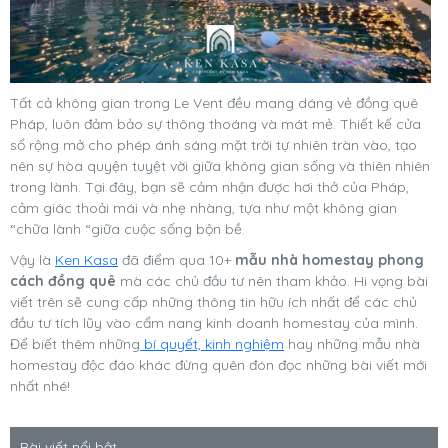
Tất cả không gian trong Le Vent đều mang dáng vẻ đồng quê
Pháp, luôn đảm bảo sự thông thoáng và mát mẻ. Thiết kế cửa
sổ rộng mở cho phép ánh sáng mặt trời tự nhiên tràn vào, tạo
nên sự hòa quyện tuyệt vời giữa không gian sống và thiên nhiên
trong lành. Tại đây, bạn sẽ cảm nhận được hơi thở của Pháp,
cảm giác thoải mái và nhẹ nhàng, tựa như một không gian
“chữa lành “giữa cuộc sống bộn bề.
Vậy là
Ken Kasa
đã điểm qua 10+
mẫu nhà homestay phong
cách đồng quê
mà các chủ đầu tư nên tham khảo. Hi vọng bài
viết trên sẽ cung cấp những thông tin hữu ích nhất để các chủ
đầu tư tích lũy vào cẩm nang kinh doanh homestay của mình.
Để biết thêm những
bí quyết, kinh nghiệm
hay những mẫu nhà
homestay độc đáo khác đừng quên đón đọc những bài viết mới
nhất nhé!
Bài viết nổi bật