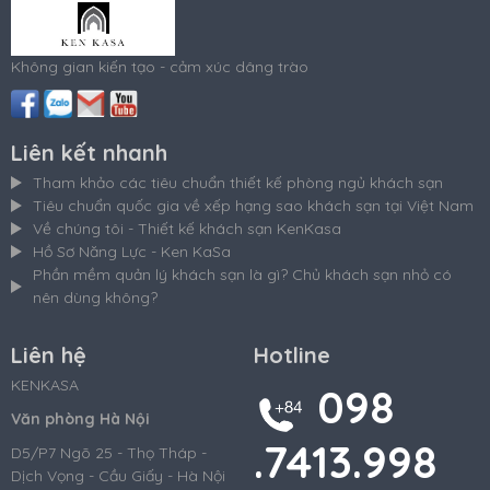
Không gian kiến tạo - cảm xúc dâng trào
Liên kết nhanh
Tham khảo các tiêu chuẩn thiết kế phòng ngủ khách sạn
Tiêu chuẩn quốc gia về xếp hạng sao khách sạn tại Việt Nam
Về chúng tôi - Thiết kế khách sạn KenKasa
Hồ Sơ Năng Lực - Ken KaSa
Phần mềm quản lý khách sạn là gì? Chủ khách sạn nhỏ có
nên dùng không?
Liên hệ
Hotline
KENKASA
098
Văn phòng Hà Nội
.7413.998
D5/P7 Ngõ 25 - Thọ Tháp -
Dịch Vọng - Cầu Giấy - Hà Nội