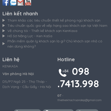
Liên kết nhanh
Tham khảo các tiêu chuẩn thiết kế phòng ngủ khách sạn
Tiêu chuẩn quốc gia về xếp hạng sao khách sạn tại Việt Nam
Về chúng tôi - Thiết kế khách sạn KenKasa
Hồ Sơ Năng Lực - Ken KaSa
Phần mềm quản lý khách sạn là gì? Chủ khách sạn nhỏ có
nên dùng không?
Liên hệ
Hotline
KENKASA
098
Văn phòng Hà Nội
.7413.998
D5/P7 Ngõ 25 - Thọ Tháp -
Dịch Vọng - Cầu Giấy - Hà Nội
ĐT
-
thietkekhachsandep@gmail.com