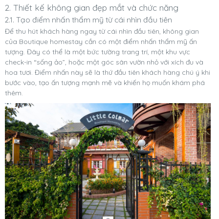
2. Thiết kế không gian đẹp mắt và chức năng
2.1. Tạo điểm nhấn thẩm mỹ từ cái nhìn đầu tiên
Để thu hút khách hàng ngay từ cái nhìn đầu tiên, không gian
của Boutique homestay cần có một điểm nhấn thẩm mỹ ấn
tượng. Đây có thể là một bức tường trang trí, một khu vực
check-in “sống ảo”, hoặc một góc sân vườn nhỏ với xích đu và
hoa tươi. Điểm nhấn này sẽ là thứ đầu tiên khách hàng chú ý khi
bước vào, tạo ấn tượng mạnh mẽ và khiến họ muốn khám phá
thêm.