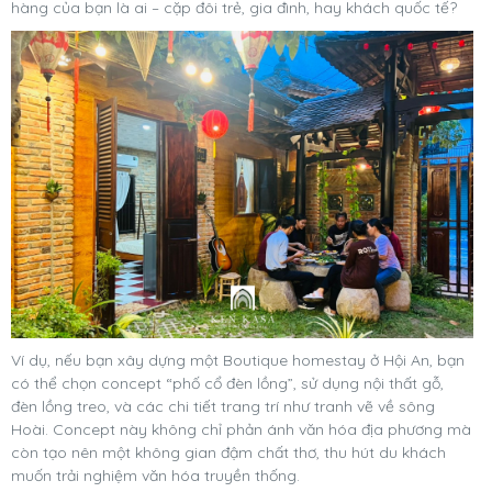
hàng của bạn là ai – cặp đôi trẻ, gia đình, hay khách quốc tế?
Ví dụ, nếu bạn xây dựng một Boutique homestay ở Hội An, bạn
có thể chọn concept “phố cổ đèn lồng”, sử dụng nội thất gỗ,
đèn lồng treo, và các chi tiết trang trí như tranh vẽ về sông
Hoài. Concept này không chỉ phản ánh văn hóa địa phương mà
còn tạo nên một không gian đậm chất thơ, thu hút du khách
muốn trải nghiệm văn hóa truyền thống.