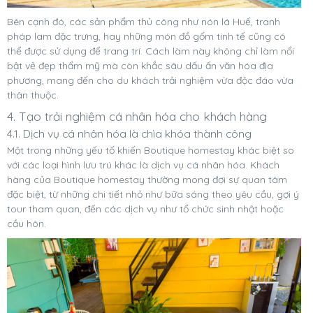
Bên cạnh đó, các sản phẩm thủ công như nón lá Huế, tranh
pháp lam đặc trưng, hay những món đồ gốm tinh tế cũng có
thể được sử dụng để trang trí. Cách làm này không chỉ làm nổi
bật vẻ đẹp thẩm mỹ mà còn khắc sâu dấu ấn văn hóa địa
phương, mang đến cho du khách trải nghiệm vừa độc đáo vừa
thân thuộc.
4. Tạo trải nghiệm cá nhân hóa cho khách hàng
4.1. Dịch vụ cá nhân hóa là chìa khóa thành công
Một trong những yếu tố khiến Boutique homestay khác biệt so
với các loại hình lưu trú khác là dịch vụ cá nhân hóa. Khách
hàng của Boutique homestay thường mong đợi sự quan tâm
đặc biệt, từ những chi tiết nhỏ như bữa sáng theo yêu cầu, gợi ý
tour tham quan, đến các dịch vụ như tổ chức sinh nhật hoặc
cầu hôn.