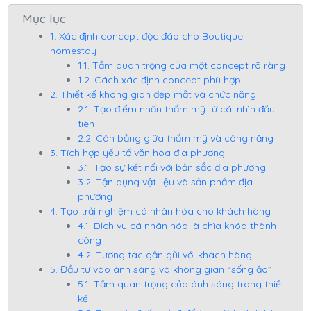
Mục lục
1. Xác định concept độc đáo cho Boutique
homestay
1.1. Tầm quan trọng của một concept rõ ràng
1.2. Cách xác định concept phù hợp
2. Thiết kế không gian đẹp mắt và chức năng
2.1. Tạo điểm nhấn thẩm mỹ từ cái nhìn đầu
tiên
2.2. Cân bằng giữa thẩm mỹ và công năng
3. Tích hợp yếu tố văn hóa địa phương
3.1. Tạo sự kết nối với bản sắc địa phương
3.2. Tận dụng vật liệu và sản phẩm địa
phương
4. Tạo trải nghiệm cá nhân hóa cho khách hàng
4.1. Dịch vụ cá nhân hóa là chìa khóa thành
công
4.2. Tương tác gần gũi với khách hàng
5. Đầu tư vào ánh sáng và không gian “sống ảo”
5.1. Tầm quan trọng của ánh sáng trong thiết
kế