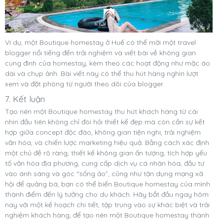
Ví dụ, một Boutique homestay ở Huế có thể mời một travel
blogger nổi tiếng đến trải nghiệm và viết bài về không gian
cung đình của homestay, kèm theo các hoạt động như mặc áo
dài và chụp ảnh. Bài viết này có thể thu hút hàng nghìn lượt
xem và đặt phòng từ người theo dõi của blogger.
7. Kết luận
Tạo nên một Boutique homestay thu hút khách hàng từ cái
nhìn đầu tiên không chỉ đòi hỏi thiết kế đẹp mà còn cần sự kết
hợp giữa concept độc đáo, không gian tiện nghi, trải nghiệm
văn hóa, và chiến lược marketing hiệu quả. Bằng cách xác định
một chủ đề rõ ràng, thiết kế không gian ấn tượng, tích hợp yếu
tố văn hóa địa phương, cung cấp dịch vụ cá nhân hóa, đầu tư
vào ánh sáng và góc “sống ảo”, cũng như tận dụng mạng xã
hội để quảng bá, bạn có thể biến Boutique homestay của mình
thành điểm đến lý tưởng cho du khách. Hãy bắt đầu ngay hôm
nay với một kế hoạch chi tiết, tập trung vào sự khác biệt và trải
nghiệm khách hàng, để tạo nên một Boutique homestay thành