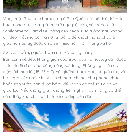
Ví dụ, một Boutique homestay ở Phú Quốc có thể thiết kế một
bức tường phủ hoa giấy rực rỡ ngay lối vào, với dòng chữ
“Welcome to Paradise” bằng đèn neon. Bức tường này không
chỉ đẹp mắt mà còn là nơi lý tưởng để khách hàng chụp ảnh,
giúp homestay được chia sẻ nhiều hơn trên mạng xã hội.
2.2. Cân bằng giữa thẩm mỹ và công năng
Bên cạnh vẻ đẹp, không gian của Boutique homestay cần được
thiết kế để đảm bảo công năng sử dụng. Phòng ngủ nên có
diện tích hợp lý (15-25 m²), với giường thoải mái, tủ quần áo, và
bàn làm việc nhỏ. Khu vực sinh hoạt chung, như phòng khách
hoặc sân vườn, cần được bố trí để khách có thể thư giãn và
giao lưu. Nếu không gian không tiện nghi, khách hàng có thể
cảm thấy khó chịu, dù thiết kế có đẹp đến đâu.