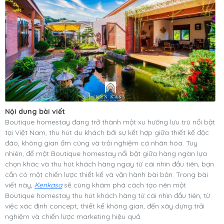
Nội dung bài viết
Boutique homestay đang trở thành một xu hướng lưu trú nổi bật
tại Việt Nam, thu hút du khách bởi sự kết hợp giữa thiết kế độc
đáo, không gian ấm cúng và trải nghiệm cá nhân hóa. Tuy
nhiên, để một Boutique homestay nổi bật giữa hàng ngàn lựa
chọn khác và thu hút khách hàng ngay từ cái nhìn đầu tiên, bạn
cần có một chiến lược thiết kế và vận hành bài bản. Trong bài
viết này,
Kenkasa
sẽ cùng khám phá cách tạo nên một
Boutique homestay thu hút khách hàng từ cái nhìn đầu tiên, từ
việc xác định concept, thiết kế không gian, đến xây dựng trải
nghiệm và chiến lược marketing hiệu quả.