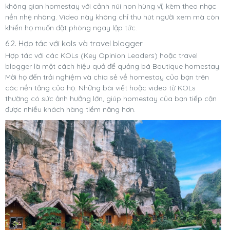
không gian homestay với cảnh núi non hùng vĩ, kèm theo nhạc
nền nhẹ nhàng. Video này không chỉ thu hút người xem mà còn
khiến họ muốn đặt phòng ngay lập tức.
6.2. Hợp tác với kols và travel blogger
Hợp tác với các KOLs (Key Opinion Leaders) hoặc travel
blogger là một cách hiệu quả để quảng bá Boutique homestay.
Mời họ đến trải nghiệm và chia sẻ về homestay của bạn trên
các nền tảng của họ. Những bài viết hoặc video từ KOLs
thường có sức ảnh hưởng lớn, giúp homestay của bạn tiếp cận
được nhiều khách hàng tiềm năng hơn.