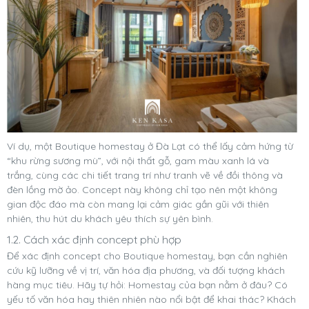
Ví dụ, một Boutique homestay ở Đà Lạt có thể lấy cảm hứng từ
“khu rừng sương mù”, với nội thất gỗ, gam màu xanh lá và
trắng, cùng các chi tiết trang trí như tranh vẽ về đồi thông và
đèn lồng mờ ảo. Concept này không chỉ tạo nên một không
gian độc đáo mà còn mang lại cảm giác gần gũi với thiên
nhiên, thu hút du khách yêu thích sự yên bình.
1.2. Cách xác định concept phù hợp
Để xác định concept cho Boutique homestay, bạn cần nghiên
cứu kỹ lưỡng về vị trí, văn hóa địa phương, và đối tượng khách
hàng mục tiêu. Hãy tự hỏi: Homestay của bạn nằm ở đâu? Có
yếu tố văn hóa hay thiên nhiên nào nổi bật để khai thác? Khách