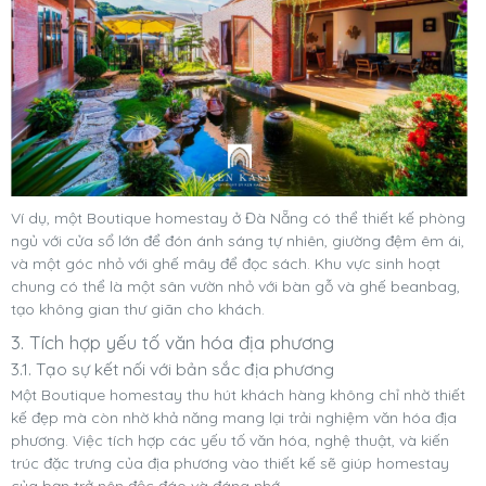
Ví dụ, một Boutique homestay ở Đà Nẵng có thể thiết kế phòng
ngủ với cửa sổ lớn để đón ánh sáng tự nhiên, giường đệm êm ái,
và một góc nhỏ với ghế mây để đọc sách. Khu vực sinh hoạt
chung có thể là một sân vườn nhỏ với bàn gỗ và ghế beanbag,
tạo không gian thư giãn cho khách.
3. Tích hợp yếu tố văn hóa địa phương
3.1. Tạo sự kết nối với bản sắc địa phương
Một Boutique homestay thu hút khách hàng không chỉ nhờ thiết
kế đẹp mà còn nhờ khả năng mang lại trải nghiệm văn hóa địa
phương. Việc tích hợp các yếu tố văn hóa, nghệ thuật, và kiến
trúc đặc trưng của địa phương vào thiết kế sẽ giúp homestay
của bạn trở nên độc đáo và đáng nhớ.