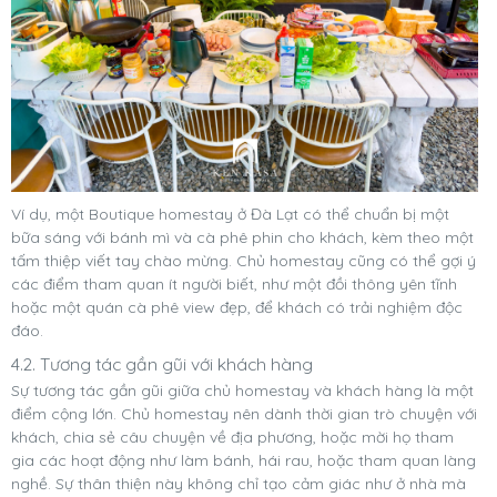
Ví dụ, một Boutique homestay ở Đà Lạt có thể chuẩn bị một
bữa sáng với bánh mì và cà phê phin cho khách, kèm theo một
tấm thiệp viết tay chào mừng. Chủ homestay cũng có thể gợi ý
các điểm tham quan ít người biết, như một đồi thông yên tĩnh
hoặc một quán cà phê view đẹp, để khách có trải nghiệm độc
đáo.
4.2. Tương tác gần gũi với khách hàng
Sự tương tác gần gũi giữa chủ homestay và khách hàng là một
điểm cộng lớn. Chủ homestay nên dành thời gian trò chuyện với
khách, chia sẻ câu chuyện về địa phương, hoặc mời họ tham
gia các hoạt động như làm bánh, hái rau, hoặc tham quan làng
nghề. Sự thân thiện này không chỉ tạo cảm giác như ở nhà mà