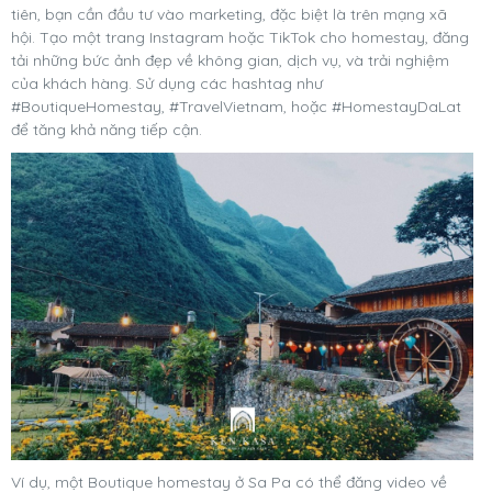
tiên, bạn cần đầu tư vào marketing, đặc biệt là trên mạng xã
hội. Tạo một trang Instagram hoặc TikTok cho homestay, đăng
tải những bức ảnh đẹp về không gian, dịch vụ, và trải nghiệm
của khách hàng. Sử dụng các hashtag như
#BoutiqueHomestay, #TravelVietnam, hoặc #HomestayDaLat
để tăng khả năng tiếp cận.
Ví dụ, một Boutique homestay ở Sa Pa có thể đăng video về