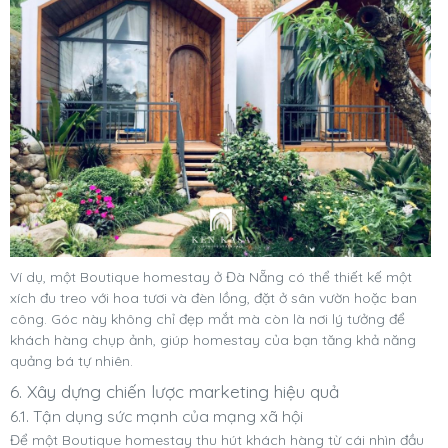
Ví dụ, một Boutique homestay ở Đà Nẵng có thể thiết kế một
xích đu treo với hoa tươi và đèn lồng, đặt ở sân vườn hoặc ban
công. Góc này không chỉ đẹp mắt mà còn là nơi lý tưởng để
khách hàng chụp ảnh, giúp homestay của bạn tăng khả năng
quảng bá tự nhiên.
6. Xây dựng chiến lược marketing hiệu quả
6.1. Tận dụng sức mạnh của mạng xã hội
Để một Boutique homestay thu hút khách hàng từ cái nhìn đầu