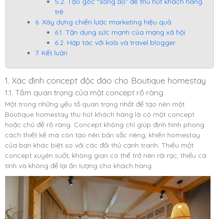
5.2. Tạo góc “sống ảo” để thu hút khách hàng
trẻ
6. Xây dựng chiến lược marketing hiệu quả
6.1. Tận dụng sức mạnh của mạng xã hội
6.2. Hợp tác với kols và travel blogger
7. Kết luận
1. Xác định concept độc đáo cho Boutique homestay
1.1. Tầm quan trọng của một concept rõ ràng
Một trong những yếu tố quan trọng nhất để tạo nên một
Boutique homestay thu hút khách hàng là có một concept
hoặc chủ đề rõ ràng. Concept không chỉ giúp định hình phong
cách thiết kế mà còn tạo nên bản sắc riêng, khiến homestay
của bạn khác biệt so với các đối thủ cạnh tranh. Thiếu một
concept xuyên suốt, không gian có thể trở nên rời rạc, thiếu cá
tính và không để lại ấn tượng cho khách hàng.