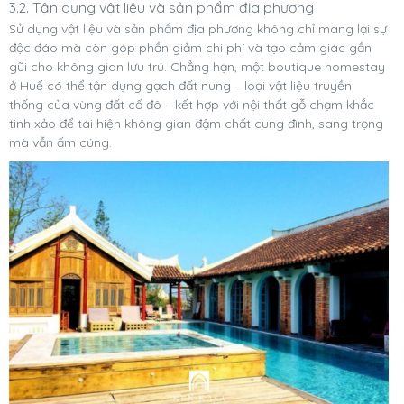
3.2. Tận dụng vật liệu và sản phẩm địa phương
Sử dụng vật liệu và sản phẩm địa phương không chỉ mang lại sự
độc đáo mà còn góp phần giảm chi phí và tạo cảm giác gần
gũi cho không gian lưu trú. Chẳng hạn, một boutique homestay
ở Huế có thể tận dụng gạch đất nung – loại vật liệu truyền
thống của vùng đất cố đô – kết hợp với nội thất gỗ chạm khắc
tinh xảo để tái hiện không gian đậm chất cung đình, sang trọng
mà vẫn ấm cúng.