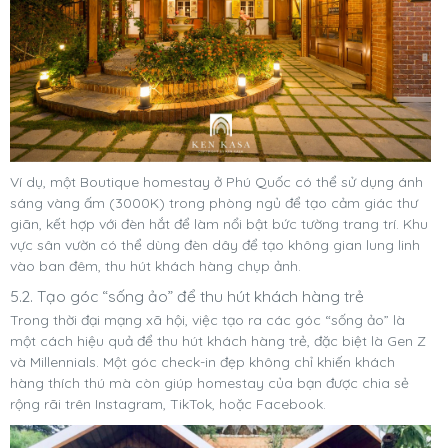
Ví dụ, một Boutique homestay ở Phú Quốc có thể sử dụng ánh
sáng vàng ấm (3000K) trong phòng ngủ để tạo cảm giác thư
giãn, kết hợp với đèn hắt để làm nổi bật bức tường trang trí. Khu
vực sân vườn có thể dùng đèn dây để tạo không gian lung linh
vào ban đêm, thu hút khách hàng chụp ảnh.
5.2. Tạo góc “sống ảo” để thu hút khách hàng trẻ
Trong thời đại mạng xã hội, việc tạo ra các góc “sống ảo” là
một cách hiệu quả để thu hút khách hàng trẻ, đặc biệt là Gen Z
và Millennials. Một góc check-in đẹp không chỉ khiến khách
hàng thích thú mà còn giúp homestay của bạn được chia sẻ
rộng rãi trên Instagram, TikTok, hoặc Facebook.