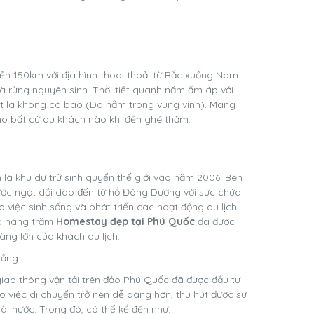
n 150km với địa hình thoai thoải từ Bắc xuống Nam.
à rừng nguyên sinh. Thời tiết quanh năm ấm áp với
iệt là không có bão (Do nằm trong vùng vịnh). Mang
ho bất cứ du khách nào khi đến ghé thăm.
à khu dự trữ sinh quyển thế giới vào năm 2006. Bên
ước ngọt dồi dào đến từ hồ Đông Dương với sức chứa
o việc sinh sống và phát triển các hoạt động du lịch
có hàng trăm
Homestay đẹp tại Phú Quốc
đã được
ng lớn của khách du lịch.
tầng
giao thông vận tải trên đảo Phú Quốc đã được đầu tư
o việc di chuyển trở nên dễ dàng hơn, thu hút được sự
i nước. Trong đó, có thể kể đến như: