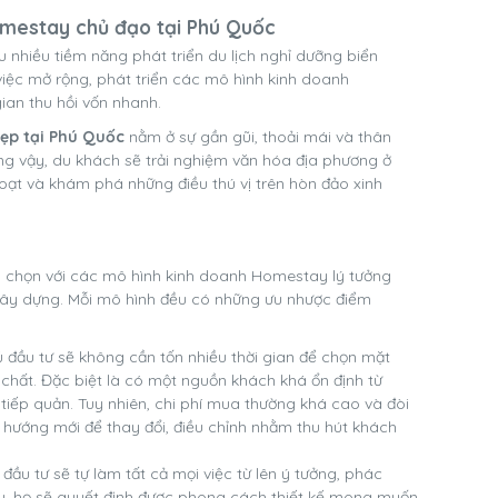
omestay chủ đạo tại Phú Quốc
 nhiều tiềm năng phát triển du lịch nghỉ dưỡng biển
 việc mở rộng, phát triển các mô hình kinh doanh
gian thu hồi vốn nhanh.
ẹp tại Phú Quốc
nằm ở sự gần gũi, thoải mái và thân
ng vậy, du khách sẽ trải nghiệm văn hóa địa phương ở
ạt và khám phá những điều thú vị trên hòn đảo xinh
lựa chọn với các mô hình kinh doanh Homestay lý tưởng
ây dựng. Mỗi mô hình đều có những ưu nhược điểm
đầu tư sẽ không cần tốn nhiều thời gian để chọn mặt
 chất. Đặc biệt là có một nguồn khách khá ổn định từ
 tiếp quản. Tuy nhiên, chi phí mua thường khá cao và đòi
 hướng mới để thay đổi, điều chỉnh nhằm thu hút khách
đầu tư sẽ tự làm tất cả mọi việc từ lên ý tưởng, phác
ậy, họ sẽ quyết định được phong cách thiết kế mong muốn