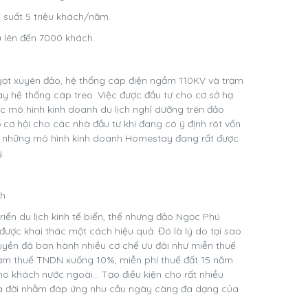
 suất 5 triệu khách/năm.
u lên đến 7000 khách.
ọt xuyên đảo, hệ thống cáp điện ngầm 110KV và trạm
ay hệ thống cáp treo. Việc được đầu tư cho cơ sở hạ
ác mô hình kinh doanh du lịch nghỉ dưỡng trên đảo
 cơ hội cho các nhà đầu tư khi đang có ý định rót vốn
ới những mô hình kinh doanh Homestay đang rất được
.
ch
iển du lịch kinh tế biển, thế nhưng đảo Ngọc Phú
ợc khai thác một cách hiệu quả. Đó là lý do tại sao
yền đã ban hành nhiều cơ chế ưu đãi như miễn thuế
ảm thuế TNDN xuống 10%, miễn phí thuế đất 15 năm
ho khách nước ngoài… Tạo điều kiện cho rất nhiều
a đời nhằm đáp ứng nhu cầu ngày càng đa dạng của