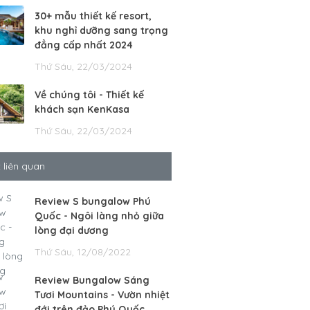
30+ mẫu thiết kế resort,
khu nghỉ dưỡng sang trọng
đẳng cấp nhất 2024
Thứ Sáu, 22/03/2024
Về chúng tôi - Thiết kế
khách sạn KenKasa
Thứ Sáu, 22/03/2024
t liên quan
Review S bungalow Phú
Quốc - Ngôi làng nhỏ giữa
lòng đại dương
Thứ Sáu, 12/08/2022
Review Bungalow Sáng
Tươi Mountains - Vườn nhiệt
đới trên đảo Phú Quốc