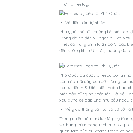
như Homestay.
Về điều kiện tự nhiên
Phú Quốc sở hữu đường bờ biển dài đế
Trong đó có đến 99 ngọn núi và 62% l
nhiệt độ trung bình là 28 độ C, đặc b
đến không khí tươi mát, thoáng đạt c
Phú Quốc đã được Unesco công nhận l
cạnh đó, nơi đây còn sở hữu nguồn n
hơn 6 triệu m3. Điều kiện hoàn hảo ch
biển đảo cũng như đất liền. Bởi vậy, 
xây dựng để đáp ứng nhu cầu ngày cà
Về giao thông vận tải và cơ sở hạ 
Trong nhiều năm trở lại đây, hạ tầng 
với hàng trăm công trình mới. Giúp ch
quan tâm của du khách trong và ngoà