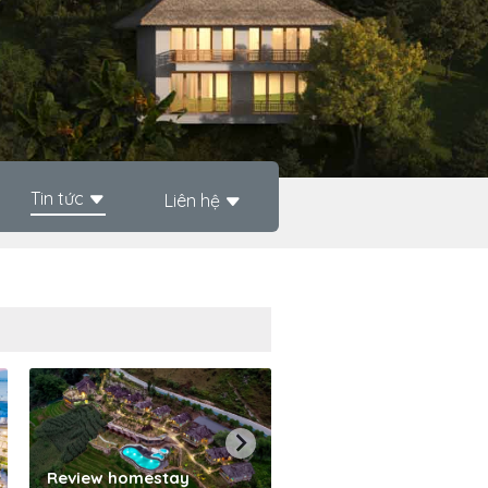
Tin tức
Liên hệ
Phần mềm quản lý kh
Review homestay
sạn