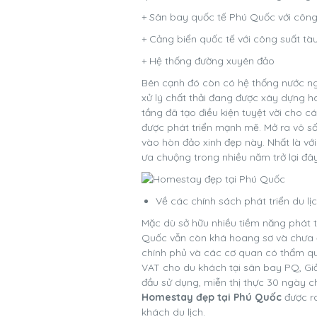
+ Sân bay quốc tế Phú Quốc với công
+ Cảng biển quốc tế với công suất tà
+ Hệ thống đường xuyên đảo
Bên cạnh đó còn có hệ thống nước ng
xử lý chất thải đang được xây dựng h
tầng đã tạo điều kiện tuyệt vời cho c
được phát triển mạnh mẽ. Mở ra vô số
vào hòn đảo xinh đẹp này. Nhất là v
ưa chuộng trong nhiều năm trở lại đây
Về các chính sách phát triển du lị
Mặc dù sở hữu nhiều tiềm năng phát tr
Quốc vẫn còn khá hoang sơ và chưa đư
chính phủ và các cơ quan có thẩm qu
VAT cho du khách tại sân bay PQ, Gi
đầu sử dụng, miễn thị thực 30 ngày c
Homestay đẹp tại Phú Quốc
được r
khách du lịch.