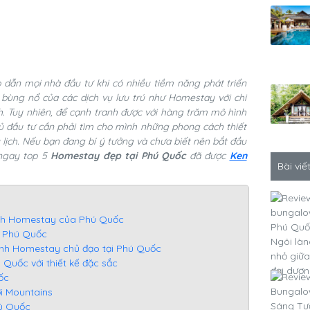
dẫn mọi nhà đầu tư khi có nhiều tiềm năng phát triển
ự bùng nổ của các dịch vụ lưu trú như Homestay với chi
nh. Tuy nhiên, để cạnh tranh được với hàng trăm mô hình
chủ đầu tư cần phải tìm cho mình những phong cách thiết
 lịch. Nếu bạn đang bí ý tưởng và chưa biết nên bắt đầu
 ngay top 5
Homestay đẹp tại Phú Quốc
đã được
Ken
Bài viế
lịch Homestay của Phú Quốc
a Phú Quốc
nh Homestay chủ đạo tại Phú Quốc
Quốc với thiết kế đặc sắc
ốc
i Mountains
ú Quốc