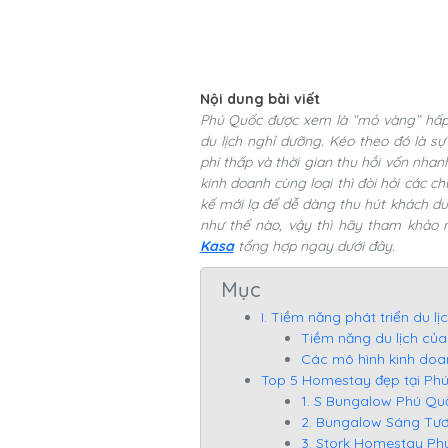
Nội dung bài viết
Phú Quốc được xem là “mỏ vàng” hấp 
du lịch nghỉ dưỡng. Kéo theo đó là s
phí thấp và thời gian thu hồi vốn nha
kinh doanh cùng loại thì đòi hỏi các 
kế mới lạ để dễ dàng thu hút khách du
như thế nào, vậy thì hãy tham khảo
Kasa
tổng hợp ngay
dưới đây.
Mục
I. Tiềm năng phát triển du 
Tiềm năng du lịch củ
Các mô hình kinh doa
Top 5 Homestay đẹp tại Phú 
1. S Bungalow Phú Qu
2. Bungalow Sáng Tươ
3. Stork Homestay Ph