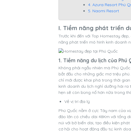
4. Azura Resort Phú 
5. Naomi Resort
I. Tiềm năng phát triển 
Trước khi đến với Top Homestay đẹp, 
năng phát triển mô hình kinh doanh 
1. Tiềm năng du lịch của Phú
Không phải ngẫu nhiên mà Phú Quốc l
bắt đầu cho những giấc mơ triệu phú. 
chỉ mới được khai phá trong thời gia
kinh doanh du lịch nghỉ dưỡng hái ra
hẹn sẽ còn bùng nổ hơn nữa trong thời
Về vị trí địa lý
Phú Quốc nằm ở cực Tây nam của vùng
đảo lớn có chiều dài 48Km với tổng d
núi với bờ biển dài, tạo điều kiện phát
cơ hội cho hoạt động đầu tư, kinh doa