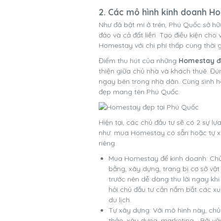
2. Các mô hình kinh doanh H
Như đã bật mí ở trên, Phú Quốc sở hữu
đảo và cả đất liền. Tạo điều kiện cho
Homestay với chi phí thấp cùng thời 
Điểm thu hút của những
Homestay đ
thiện giữa chủ nhà và khách thuê. Đú
ngay bên trong nhà dân. Cùng sinh ho
đẹp mang tên Phú Quốc.
Hiện tại, các chủ đầu tư sẽ có 2 sự 
như: mua Homestay có sẵn hoặc tự x
riêng.
Mua Homestay để kinh doanh: Chủ 
bằng, xây dựng, trang bị cơ sở vật
trước nên dễ dàng thu lời ngay khi
hỏi chủ đầu tư cần nắm bắt các xu
du lịch.
Tự xây dựng: Với mô hình này, chủ 
thảo, xây dựng, marketing… Bởi v