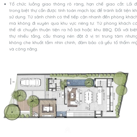
Tổ chức luồng giao thông rõ ràng, hạn chế giao cắt: Lối đ
trong biệt thự cần được tính toán mạch lạc để tránh bất tiện kh
sử dụng. Từ sảnh chính có thể tiếp cận nhanh đến phòng khác
mà không đi xuyên qua khu vực riêng tư. Từ phòng khách c
thể di chuyển thuận tiện ra hồ bơi hoặc khu BBQ. Đối với biệ
thự nhiều tầng, cầu thang nên đặt ở vị trí trung tâm nhưn
không che khuất tầm nhìn chính, đảm bảo cả yếu tố thẩm m
và công năng.