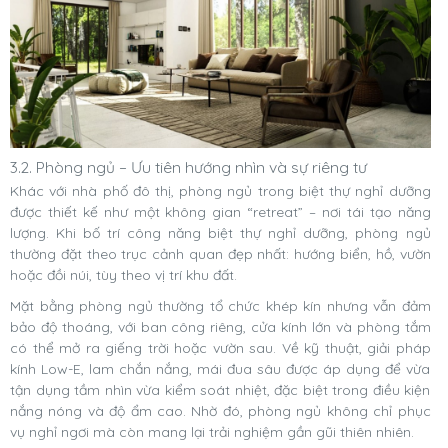
3.2. Phòng ngủ – Ưu tiên hướng nhìn và sự riêng tư
Khác với nhà phố đô thị, phòng ngủ trong biệt thự nghỉ dưỡng
được thiết kế như một không gian “retreat” – nơi tái tạo năng
lượng. Khi bố trí công năng biệt thự nghỉ dưỡng, phòng ngủ
thường đặt theo trục cảnh quan đẹp nhất: hướng biển, hồ, vườn
hoặc đồi núi, tùy theo vị trí khu đất.
Mặt bằng phòng ngủ thường tổ chức khép kín nhưng vẫn đảm
bảo độ thoáng, với ban công riêng, cửa kính lớn và phòng tắm
có thể mở ra giếng trời hoặc vườn sau. Về kỹ thuật, giải pháp
kính Low-E, lam chắn nắng, mái đua sâu được áp dụng để vừa
tận dụng tầm nhìn vừa kiểm soát nhiệt, đặc biệt trong điều kiện
nắng nóng và độ ẩm cao. Nhờ đó, phòng ngủ không chỉ phục
vụ nghỉ ngơi mà còn mang lại trải nghiệm gần gũi thiên nhiên.