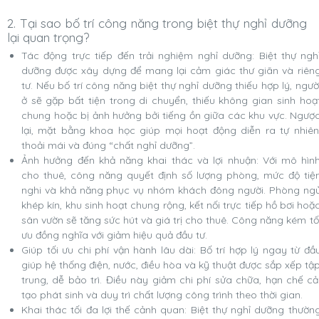
2. Tại sao bố trí công năng trong biệt thự nghỉ dưỡng
lại quan trọng?
Tác động trực tiếp đến trải nghiệm nghỉ dưỡng: Biệt thự ngh
dưỡng được xây dựng để mang lại cảm giác thư giãn và riên
tư. Nếu bố trí công năng biệt thự nghỉ dưỡng thiếu hợp lý, ngườ
ở sẽ gặp bất tiện trong di chuyển, thiếu không gian sinh hoạ
chung hoặc bị ảnh hưởng bởi tiếng ồn giữa các khu vực. Ngượ
lại, mặt bằng khoa học giúp mọi hoạt động diễn ra tự nhiên
thoải mái và đúng “chất nghỉ dưỡng”.
Ảnh hưởng đến khả năng khai thác và lợi nhuận: Với mô hìn
cho thuê, công năng quyết định số lượng phòng, mức độ tiệ
nghi và khả năng phục vụ nhóm khách đông người. Phòng ng
khép kín, khu sinh hoạt chung rộng, kết nối trực tiếp hồ bơi hoặ
sân vườn sẽ tăng sức hút và giá trị cho thuê. Công năng kém tố
ưu đồng nghĩa với giảm hiệu quả đầu tư.
Giúp tối ưu chi phí vận hành lâu dài: Bố trí hợp lý ngay từ đầ
giúp hệ thống điện, nước, điều hòa và kỹ thuật được sắp xếp tậ
trung, dễ bảo trì. Điều này giảm chi phí sửa chữa, hạn chế cả
tạo phát sinh và duy trì chất lượng công trình theo thời gian.
Khai thác tối đa lợi thế cảnh quan: Biệt thự nghỉ dưỡng thườn