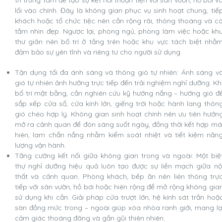
lối vào chính. Đây là không gian phục vụ sinh hoạt chung, tiế
khách hoặc tổ chức tiệc nên cần rộng rãi, thông thoáng và c
tầm nhìn đẹp. Ngược lại, phòng ngủ, phòng làm việc hoặc kh
thư giãn nên bố trí ở tầng trên hoặc khu vực tách biệt nhằ
đảm bảo sự yên tĩnh và riêng tư cho người sử dụng.
Tận dụng tối đa ánh sáng và thông gió tự nhiên: Ánh sáng v
gió tự nhiên ảnh hưởng trực tiếp đến trải nghiệm nghỉ dưỡng. Kh
bố trí mặt bằng, cần nghiên cứu kỹ hướng nắng – hướng gió đ
sắp xếp cửa sổ, cửa kính lớn, giếng trời hoặc hành lang thôn
gió chéo hợp lý. Không gian sinh hoạt chính nên ưu tiên hướn
mở ra cảnh quan để đón sáng suốt ngày, đồng thời kết hợp má
hiên, lam chắn nắng nhằm kiểm soát nhiệt và tiết kiệm năn
lượng vận hành.
Tăng cường kết nối giữa không gian trong và ngoài: Một biệ
thự nghỉ dưỡng hiệu quả luôn tạo được sự liền mạch giữa nộ
thất và cảnh quan. Phòng khách, bếp ăn nên liên thông trự
tiếp với sân vườn, hồ bơi hoặc hiên rộng để mở rộng không gia
sử dụng khi cần. Giải pháp cửa trượt lớn, hệ kính sát trần hoặ
sàn đồng mức trong – ngoài giúp xóa nhòa ranh giới, mang lạ
cảm giác thoáng đãng và gần gũi thiên nhiên.