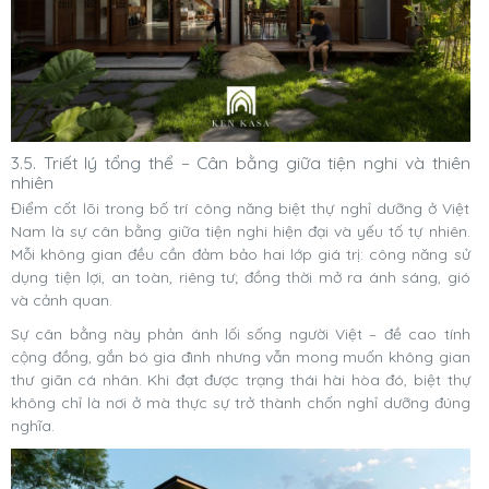
3.5. Triết lý tổng thể – Cân bằng giữa tiện nghi và thiên
nhiên
Điểm cốt lõi trong bố trí công năng biệt thự nghỉ dưỡng ở Việt
Nam là sự cân bằng giữa tiện nghi hiện đại và yếu tố tự nhiên.
Mỗi không gian đều cần đảm bảo hai lớp giá trị: công năng sử
dụng tiện lợi, an toàn, riêng tư; đồng thời mở ra ánh sáng, gió
và cảnh quan.
Sự cân bằng này phản ánh lối sống người Việt – đề cao tính
cộng đồng, gắn bó gia đình nhưng vẫn mong muốn không gian
thư giãn cá nhân. Khi đạt được trạng thái hài hòa đó, biệt thự
không chỉ là nơi ở mà thực sự trở thành chốn nghỉ dưỡng đúng
nghĩa.