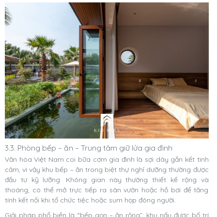
3.3. Phòng bếp – ăn – Trung tâm giữ lửa gia đình
Văn hóa Việt Nam coi bữa cơm gia đình là sợi dây gắn kết tình
cảm, vì vậy khu bếp – ăn trong biệt thự nghỉ dưỡng thường được
đầu tư kỹ lưỡng. Không gian này thường thiết kế rộng và
thoáng, có thể mở trực tiếp ra sân vườn hoặc hồ bơi để tăng
tính kết nối khi tổ chức tiệc hoặc sum họp đông người.
Giải pháp phổ biến là “bếp gọn – ăn rộng”: khu nấu được bố trí