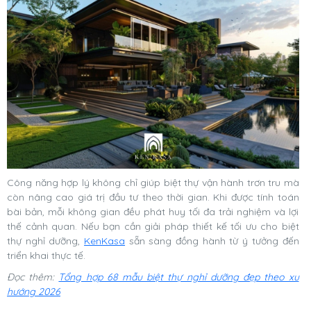
Công năng hợp lý không chỉ giúp biệt thự vận hành trơn tru mà
còn nâng cao giá trị đầu tư theo thời gian. Khi được tính toán
bài bản, mỗi không gian đều phát huy tối đa trải nghiệm và lợi
thế cảnh quan. Nếu bạn cần giải pháp thiết kế tối ưu cho biệt
thự nghỉ dưỡng,
KenKasa
sẵn sàng đồng hành từ ý tưởng đến
triển khai thực tế.
Đọc thêm:
Tổng hợp 68 mẫu biệt thự nghỉ dưỡng đẹp theo xu
hướng 2026