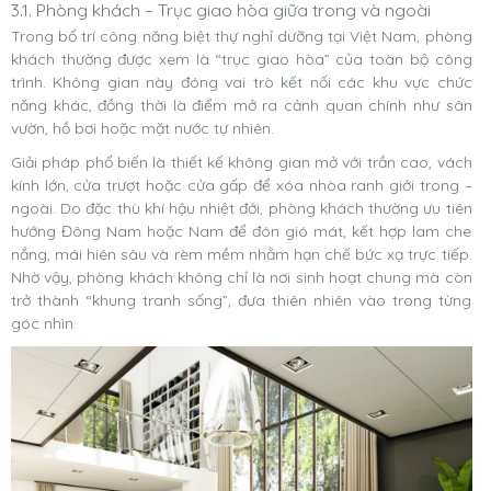
3.1. Phòng khách – Trục giao hòa giữa trong và ngoài
Trong bố trí công năng biệt thự nghỉ dưỡng tại Việt Nam, phòng
khách thường được xem là “trục giao hòa” của toàn bộ công
trình. Không gian này đóng vai trò kết nối các khu vực chức
năng khác, đồng thời là điểm mở ra cảnh quan chính như sân
vườn, hồ bơi hoặc mặt nước tự nhiên.
Giải pháp phổ biến là thiết kế không gian mở với trần cao, vách
kính lớn, cửa trượt hoặc cửa gấp để xóa nhòa ranh giới trong –
ngoài. Do đặc thù khí hậu nhiệt đới, phòng khách thường ưu tiên
hướng Đông Nam hoặc Nam để đón gió mát, kết hợp lam che
nắng, mái hiên sâu và rèm mềm nhằm hạn chế bức xạ trực tiếp.
Nhờ vậy, phòng khách không chỉ là nơi sinh hoạt chung mà còn
trở thành “khung tranh sống”, đưa thiên nhiên vào trong từng
góc nhìn.