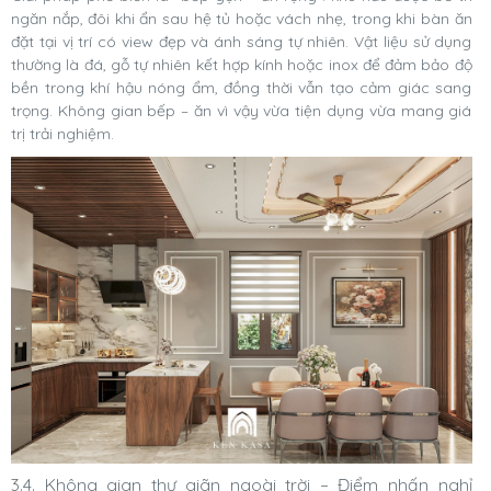
ngăn nắp, đôi khi ẩn sau hệ tủ hoặc vách nhẹ, trong khi bàn ăn
đặt tại vị trí có view đẹp và ánh sáng tự nhiên. Vật liệu sử dụng
thường là đá, gỗ tự nhiên kết hợp kính hoặc inox để đảm bảo độ
bền trong khí hậu nóng ẩm, đồng thời vẫn tạo cảm giác sang
trọng. Không gian bếp – ăn vì vậy vừa tiện dụng vừa mang giá
trị trải nghiệm.
3.4. Không gian thư giãn ngoài trời – Điểm nhấn nghỉ