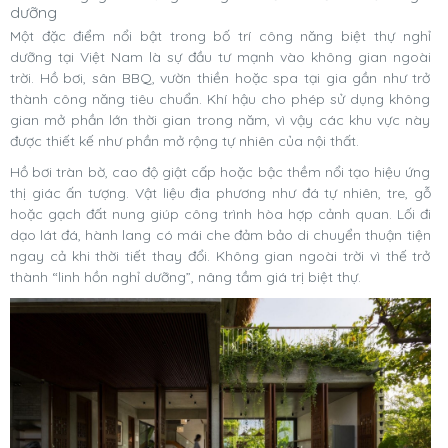
dưỡng
Một đặc điểm nổi bật trong bố trí công năng biệt thự nghỉ
dưỡng tại Việt Nam là sự đầu tư mạnh vào không gian ngoài
trời. Hồ bơi, sân BBQ, vườn thiền hoặc spa tại gia gần như trở
thành công năng tiêu chuẩn. Khí hậu cho phép sử dụng không
gian mở phần lớn thời gian trong năm, vì vậy các khu vực này
được thiết kế như phần mở rộng tự nhiên của nội thất.
Hồ bơi tràn bờ, cao độ giật cấp hoặc bậc thềm nổi tạo hiệu ứng
thị giác ấn tượng. Vật liệu địa phương như đá tự nhiên, tre, gỗ
hoặc gạch đất nung giúp công trình hòa hợp cảnh quan. Lối đi
dạo lát đá, hành lang có mái che đảm bảo di chuyển thuận tiện
ngay cả khi thời tiết thay đổi. Không gian ngoài trời vì thế trở
thành “linh hồn nghỉ dưỡng”, nâng tầm giá trị biệt thự.