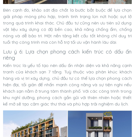
Bên cạnh đó, khảo sát địa chất là bước bắt buộc để lựa chọn
giải pháp móng phù hợp, tránh tình trạng lún nứt hoặc sụt lở
trong quá trình khai thác. Chủ đầu tư cũng nên ưu tiên sử dụng
vật liệu xây dựng có độ bền cao, khả năng chống ẩm, chống
nóng và dễ bảo trì. Một nền tảng kết cấu tốt không chỉ duy trì
tuổi thọ công trình mà còn hỗ trợ tối ưu vận hành lâu dài.
Lưu ý 6: Lựa chọn phong cách kiến trúc có dấu ấn
riêng
Kiến trúc là yếu tố tạo nên dấu ấn nhận diện và khả năng cạnh
tranh của khách sạn 7 tầng. Tuỳ thuộc vào phân khúc khách
hàng và vị trí xây dựng, chủ đầu tư có thể lựa chọn phong cách
hiện đại, tối giản để nhấn mạnh công năng và sự tiện nghi nếu
khách sạn nằm ở trung tâm thành phố. Với các công trình trong
khu nghỉ dưỡng, phong cách gần gũi với thiên nhiên hoặc thiết
kế mở sẽ tạo cảm giác thư thái và phù hợp trải nghiệm du lịch.