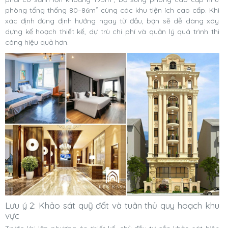
phòng tổng thống 80–86m² cùng các khu tiện ích cao cấp. Khi
xác định đúng định hướng ngay từ đầu, bạn sẽ dễ dàng xây
dựng kế hoạch thiết kế, dự trù chi phí và quản lý quá trình thi
công hiệu quả hơn.
Lưu ý 2: Khảo sát quỹ đất và tuân thủ quy hoạch khu
vực