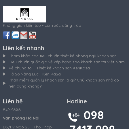
Không gian kiến tạo - cảm xúc dâng trào
Liên kết nhanh
Tham khảo các tiêu chuẩn thiết kế phòng ngủ khách sạn
Tiêu chuẩn quốc gia về xếp hạng sao khách sạn tại Việt Nam
Về chúng tôi - Thiết kế khách sạn KenKasa
Hồ Sơ Năng Lực - Ken KaSa
Phần mềm quản lý khách sạn là gì? Chủ khách sạn nhỏ có
nên dùng không?
Liên hệ
Hotline
KENKASA
098
Văn phòng Hà Nội
D5/P7 Ngõ 25 - Thọ Tháp -