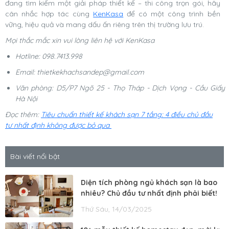
đang tìm kiếm một giải pháp thiết kế – thi công trọn gói, hãy
cân nhắc hợp tác cùng
KenKasa
để có một công trình bền
vững, hiệu quả và mang dấu ấn riêng trên thị trường lưu trú.
Mọi thắc mắc xin vui lòng liên hệ với KenKasa
Hotline: 098.7413.998
Email:
thietkekhachsandep@gmail.com
Văn phòng: D5/P7 Ngõ 25 - Thọ Tháp - Dịch Vọng - Cầu Giấy 
Hà Nội
Đọc thêm:
Tiêu chuẩn thiết kế khách sạn 7 tầng: 4 điều chủ đầu
tư nhất định không được bỏ qua
Bài viết nổi bật
Diện tích phòng ngủ khách sạn là bao
nhiêu? Chủ đầu tư nhất định phải biết!
Thứ Sáu, 14/03/2025