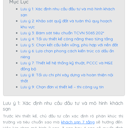
Mục Lục
Lưu ý 1: Xác định nhu cầu đầu tư và mô hình khách
sạn
Lưu ý 2: Khảo sát quỹ đất và tuân thủ quy hoạch
khu vực
Lưu ý 3: Bám sát tiêu chuẩn TCVN 5065:202*
Lưu ý 4: Tối ưu thiết kế công năng theo từng tầng
Lưu ý 5: Chọn kết cấu bền vững, phù hợp với nền đất
Lưu ý 6: Lựa chọn phong cách kiến trúc có dấu ấn
riêng
Lưu ý 7: Thiết kế hệ thống kỹ thuật, PCCC và M&E
đồng bộ
Lưu ý 8: Tối ưu chi phí xây dựng và hoàn thiện nội
thất
Lưu ý 9: Chọn đơn vị thiết kế – thi công uy tín
Lưu ý 1: Xác định nhu cầu đầu tư và mô hình khách
sạn
Trước khi thiết kế, chủ đầu tư cần xác định rõ phân khúc thị
trường và tiêu chuẩn sao mà
khách sạn 7 tầng
sẽ hướng đến.
Việc lựa chọn mô hình 2 sao, 3 sao hay 4 sao sẽ quyết định