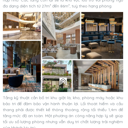
đa dạng diện tích từ 27m² đến 86m², tuỳ theo hạng phòng.
Tầng kỹ thuật cần bố trí khu giặt là, kho, phòng máy hoặc khu
bảo trì để đảm bảo vận hành thuận lợi. Lối thoát hiểm và cầu
thang phải được thiết kế thông thoáng, rộng tối thiểu 1,4m để
tăng mức độ an toàn. Một phương án công năng hợp lý sẽ giúp
tối ưu số lượng phòng nhưng vẫn duy trì chất lượng trải nghiệm
của khách lưu trú.