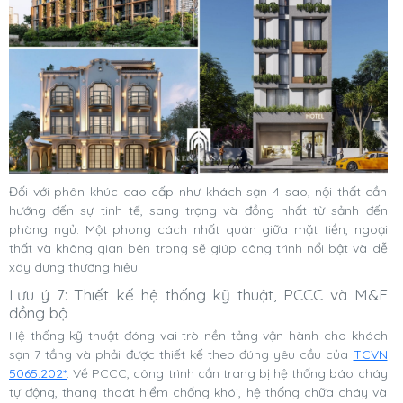
Đối với phân khúc cao cấp như khách sạn 4 sao, nội thất cần
hướng đến sự tinh tế, sang trọng và đồng nhất từ sảnh đến
phòng ngủ. Một phong cách nhất quán giữa mặt tiền, ngoại
thất và không gian bên trong sẽ giúp công trình nổi bật và dễ
xây dựng thương hiệu.
Lưu ý 7: Thiết kế hệ thống kỹ thuật, PCCC và M&E
đồng bộ
Hệ thống kỹ thuật đóng vai trò nền tảng vận hành cho khách
sạn 7 tầng và phải được thiết kế theo đúng yêu cầu của
TCVN
5065:202*
. Về PCCC, công trình cần trang bị hệ thống báo cháy
tự động, thang thoát hiểm chống khói, hệ thống chữa cháy và