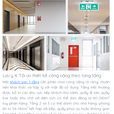
Lưu ý 4: Tối ưu thiết kế công năng theo từng tầng
Một
khách sạn 7 tầng
cần phân chia công năng rõ ràng, thuận
tiện khai thác và hợp lý với mật độ sử dụng. Tầng trệt thường
được bố trí các khu vực tiếp khách như sảnh, quầy lễ tân, quầy
bar hoặc khu chờ với diện tích có thể dao động từ 40–260m²
tùy phân hạng. Tầng 2 và 3 có thể dành cho nhà hàng, phòng
ăn từ 54–180m² kết hợp với bếp, quầy phục vụ hoặc không gian
họp nhỏ. Các tầng còn lại sẽ là khu vực lưu trú với phòng ngủ