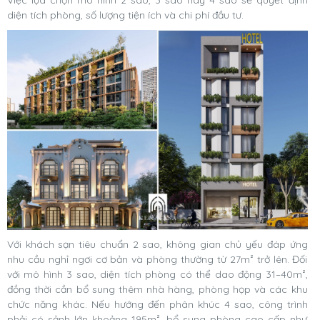
diện tích phòng, số lượng tiện ích và chi phí đầu tư.
Với khách sạn tiêu chuẩn 2 sao, không gian chủ yếu đáp ứng
nhu cầu nghỉ ngơi cơ bản và phòng thường từ 27m² trở lên. Đối
với mô hình 3 sao, diện tích phòng có thể dao động 31–40m²,
đồng thời cần bổ sung thêm nhà hàng, phòng họp và các khu
chức năng khác. Nếu hướng đến phân khúc 4 sao, công trình
phải có sảnh lớn khoảng 195m², bổ sung phòng cao cấp như