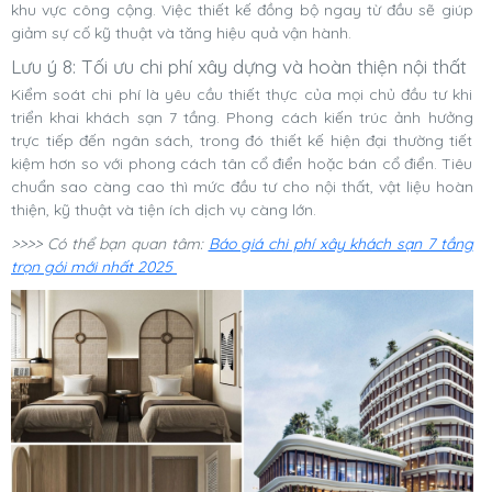
khu vực công cộng. Việc thiết kế đồng bộ ngay từ đầu sẽ giúp
giảm sự cố kỹ thuật và tăng hiệu quả vận hành.
Lưu ý 8: Tối ưu chi phí xây dựng và hoàn thiện nội thất
Kiểm soát chi phí là yêu cầu thiết thực của mọi chủ đầu tư khi
triển khai khách sạn 7 tầng. Phong cách kiến trúc ảnh hưởng
trực tiếp đến ngân sách, trong đó thiết kế hiện đại thường tiết
kiệm hơn so với phong cách tân cổ điển hoặc bán cổ điển. Tiêu
chuẩn sao càng cao thì mức đầu tư cho nội thất, vật liệu hoàn
thiện, kỹ thuật và tiện ích dịch vụ càng lớn.
>>>> Có thể bạn quan tâm:
Báo giá chi phí xây khách sạn 7 tầng
trọn gói mới nhất 2025