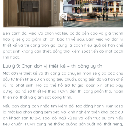
Bên cạnh đó, việc lựa chọn vật liệu có độ bền cao và giá thành
hợp lý sẽ giúp giảm chi phí bảo trì về sau. Làm việc với đơn vị
thiết kế và thi công trọn gói cũng là cách hiệu quả để hạn chế
phát sinh không cần thiết, đồng thời kiểm soát tiến độ một cách
linh hoạt.
Lưu ý 9: Chọn đơn vị thiết kế – thi công uy tín
Một đơn vị thiết kế và thi công có chuyên môn sẽ giúp các chủ
đầu tư triển khai dự án đúng tiêu chuẩn, đúng tiến độ và hạn chế
rủi ro phát sinh. Họ có thể hỗ trợ từ giai đoạn xin phép xây
dựng, lập hồ sơ thiết kế theo TCVN đến thi công phần thô, hoàn
thiện nội thất và giám sát công trình.
Nếu bạn đang cân nhắc tìm kiếm đối tác đồng hành, KenKasa
là một lựa chọn đáng xem xét. Với kinh nghiệm triển khai các dự
án khách sạn từ 2–5 sao, đội ngũ kỹ sư và kiến trúc sư am hiểu
tiêu chuẩn TCVN cùng hệ thống xưởng sản xuất nội thất riêng,