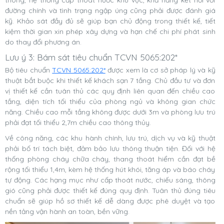
thông, hệ thống cấp thoát nước khu vực, khả năng kết nối với
đường chính và tình trạng ngập úng cũng phải được đánh giá
kỹ. Khảo sát đầy đủ sẽ giúp bạn chủ động trong thiết kế, tiết
kiệm thời gian xin phép xây dựng và hạn chế chi phí phát sinh
do thay đổi phương án.
Lưu ý 3: Bám sát tiêu chuẩn TCVN 5065:202*
Bộ tiêu chuẩn
TCVN 5065:202*
được xem là cơ sở pháp lý và kỹ
thuật bắt buộc khi thiết kế khách sạn 7 tầng. Chủ đầu tư và đơn
vị thiết kế cần tuân thủ các quy định liên quan đến chiều cao
tầng, diện tích tối thiểu của phòng ngủ và không gian chức
năng. Chiều cao mỗi tầng không được dưới 3m và phòng lưu trú
phải đạt tối thiểu 2,7m chiều cao thông thủy.
Về công năng, các khu hành chính, lưu trú, dịch vụ và kỹ thuật
phải bố trí tách biệt, đảm bảo lưu thông thuận tiện. Đối với hệ
thống phòng cháy chữa cháy, thang thoát hiểm cần đạt bề
rộng tối thiểu 1,4m, kèm hệ thống hút khói, tăng áp và báo cháy
tự động. Các hạng mục như cấp thoát nước, chiếu sáng, thông
gió cũng phải được thiết kế đúng quy định. Tuân thủ đúng tiêu
chuẩn sẽ giúp hồ sơ thiết kế dễ dàng được phê duyệt và tạo
nền tảng vận hành an toàn, bền vững.