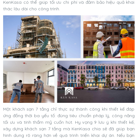
KenKasa có thể giúp tối ưu chi phí và đảm bảo hiệu quả khai
thác lâu dài cho công trình.
Một khách sạn 7 tầng chỉ thực sự thành công khi thiết kế đáp
ứng đồng thời ba yếu tố: đúng tiêu chuẩn pháp lý, công năng
tối ưu và tính thẩm mỹ cuốn hút. Hy vọng 9 lưu ý khi thiết kế,
xây dựng khách sạn 7 tầng mà KenKasa chia sẻ đã giúp bạn
hình dung rõ ràng hơn về quá trình triển khai dự án. Nếu bạn