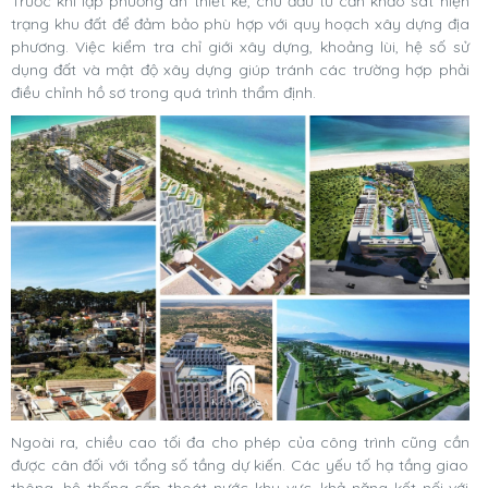
Trước khi lập phương án thiết kế, chủ đầu tư cần khảo sát hiện
trạng khu đất để đảm bảo phù hợp với quy hoạch xây dựng địa
phương. Việc kiểm tra chỉ giới xây dựng, khoảng lùi, hệ số sử
dụng đất và mật độ xây dựng giúp tránh các trường hợp phải
điều chỉnh hồ sơ trong quá trình thẩm định.
Ngoài ra, chiều cao tối đa cho phép của công trình cũng cần
được cân đối với tổng số tầng dự kiến. Các yếu tố hạ tầng giao