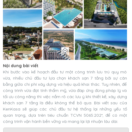
Nội dung bài viết
Khi bước vào kế hoạch đầu tư một công trình lưu trú quy mô
vừa, nhiều chủ đầu tư lựa chọn khách sạn 7 tầng bởi sự cân
bằng giữa chi phí xây dựng và hiệu quả khai thác. Tuy nhiên, để
công trình vừa đạt tính thẩm mỹ, vừa đáp ứng đúng pháp lý và
tối ưu công năng thì việc nắm rõ các lưu ý khi thiết kế, xây dựng
khách sạn 7 tầng là điều không thể bỏ qua. Bài viết sau của
KenKasa sẽ giúp các chủ đầu tư hệ thống lại những yếu tố
quan trọng, dựa trên tiêu chuẩn TCVN 5065:202*, để có một
công trình vận hành bền vững và mang lại lợi nhuận lâu dài.