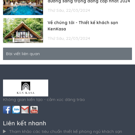
dưỡng sang trọng đẳng cấp nhất 2024
Thứ Sáu, 22/03/2024
Về chúng tôi - Thiết kế khách sạn
KenKasa
Thứ Sáu, 22/03/2024
Bài viết liên quan
Không gian kiến tạo - cảm xúc dâng trào
Liên kết nhanh
Tham khảo các tiêu chuẩn thiết kế phòng ngủ khách sạn