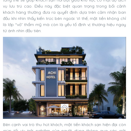
vụ lưu trú cao. Điều này đặc biệt quan trọng trong bối cảnh
khách hàng thường đưa ra quyết định dựa trên cảm nhận ban
đầu khi nhìn thấy kiến trúc bên ngoài. Vì thế, mặt tiền không chỉ
là lớp “vỏ” thẩm mỹ mà còn là yếu tố định vị thương hiệu ngay
từ ánh nhìn đầu tiên.
Bên cạnh vai trò thu hút khách, mặt tiền khách sạn hiện đại còn
giúp tối ưu trải nghiệm của người dùng thông qua các giải