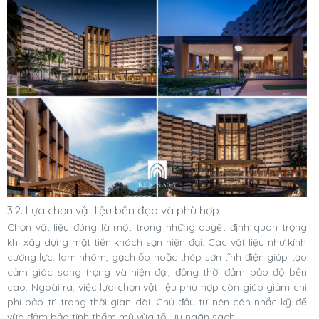
3.2. Lựa chọn vật liệu bền đẹp và phù hợp
Chọn vật liệu đúng là một trong những quyết định quan trọng
khi xây dựng mặt tiền khách sạn hiện đại. Các vật liệu như kính
cường lực, lam nhôm, gạch ốp hoặc thép sơn tĩnh điện giúp tạo
cảm giác sang trọng và hiện đại, đồng thời đảm bảo độ bền
cao. Ngoài ra, việc lựa chọn vật liệu phù hợp còn giúp giảm chi
phí bảo trì trong thời gian dài. Chủ đầu tư nên cân nhắc kỹ để
vừa đảm bảo tính thẩm mỹ vừa tối ưu ngân sách.