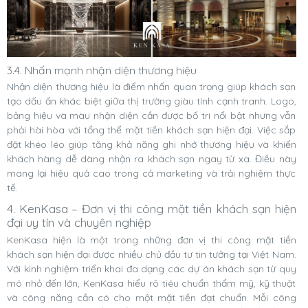
3.4. Nhấn mạnh nhận diện thương hiệu
Nhận diện thương hiệu là điểm nhấn quan trọng giúp khách sạn
tạo dấu ấn khác biệt giữa thị trường giàu tính cạnh tranh. Logo,
bảng hiệu và màu nhận diện cần được bố trí nổi bật nhưng vẫn
phải hài hòa với tổng thể mặt tiền khách sạn hiện đại. Việc sắp
đặt khéo léo giúp tăng khả năng ghi nhớ thương hiệu và khiến
khách hàng dễ dàng nhận ra khách sạn ngay từ xa. Điều này
mang lại hiệu quả cao trong cả marketing và trải nghiệm thực
tế.
4. KenKasa – Đơn vị thi công mặt tiền khách sạn hiện
đại uy tín và chuyên nghiệp
KenKasa hiện là một trong những đơn vị thi công mặt tiền
khách sạn hiện đại được nhiều chủ đầu tư tin tưởng tại Việt Nam.
Với kinh nghiệm triển khai đa dạng các dự án khách sạn từ quy
mô nhỏ đến lớn, KenKasa hiểu rõ tiêu chuẩn thẩm mỹ, kỹ thuật
và công năng cần có cho một mặt tiền đạt chuẩn. Mỗi công