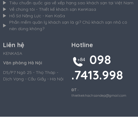
Tiêu chuẩn quốc gia về xếp hạng sao khách sạn tại Việt Nam
Về chúng tôi - Thiết kế khách sạn KenKasa
Hồ Sơ Năng Lực - Ken KaSa
Phần mềm quản lý khách sạn là gì? Chủ khách sạn nhỏ có
nên dùng không?
Liên hệ
Hotline
KENKASA
098
Văn phòng Hà Nội
.7413.998
D5/P7 Ngõ 25 - Thọ Tháp -
Dịch Vọng - Cầu Giấy - Hà Nội
ĐT
-
thietkekhachsandep@gmail.com