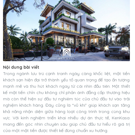
Nội dung bài viết
Trong ngành lưu trú cạnh tranh ngày càng khốc liệt, mặt tiền
khách sạn hiện đại trở thành yếu tố quan trọng để tạo ấn tượng
mạnh mẽ và thu hút khách ngay từ cái nhìn đầu tiên. Một thiết
kế mặt tiền chỉn chu không chỉ phản ánh đẳng cấp thương hiệu
mà còn thể hiện sự đầu tư nghiêm túc của chủ đầu tư vào trải
nghiệm khách hàng. Đây cũng là “vũ khí” giúp khách sạn tăng
khả năng nhận diện giữa hàng loạt công trình trong cùng khu
vực. Với kinh nghiệm triển khai nhiều dự án thực tế, KenKasa
mang đến góc nhìn chuyên sâu giúp chủ đầu tư hiểu rõ giá trị
của một mặt tiền được thiết kế đúng chuẩn xu hướng.