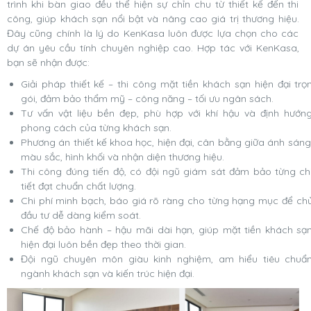
trình khi bàn giao đều thể hiện sự chỉn chu từ thiết kế đến thi
công, giúp khách sạn nổi bật và nâng cao giá trị thương hiệu.
Đây cũng chính là lý do KenKasa luôn được lựa chọn cho các
dự án yêu cầu tính chuyên nghiệp cao. Hợp tác với KenKasa,
bạn sẽ nhận được:
Giải pháp thiết kế – thi công mặt tiền khách sạn hiện đại trọ
gói, đảm bảo thẩm mỹ – công năng – tối ưu ngân sách.
Tư vấn vật liệu bền đẹp, phù hợp với khí hậu và định hướn
phong cách của từng khách sạn.
Phương án thiết kế khoa học, hiện đại, cân bằng giữa ánh sáng
màu sắc, hình khối và nhận diện thương hiệu.
Thi công đúng tiến độ, có đội ngũ giám sát đảm bảo từng ch
tiết đạt chuẩn chất lượng.
Chi phí minh bạch, báo giá rõ ràng cho từng hạng mục để ch
đầu tư dễ dàng kiểm soát.
Chế độ bảo hành – hậu mãi dài hạn, giúp mặt tiền khách sạ
hiện đại luôn bền đẹp theo thời gian.
Đội ngũ chuyên môn giàu kinh nghiệm, am hiểu tiêu chuẩ
ngành khách sạn và kiến trúc hiện đại.