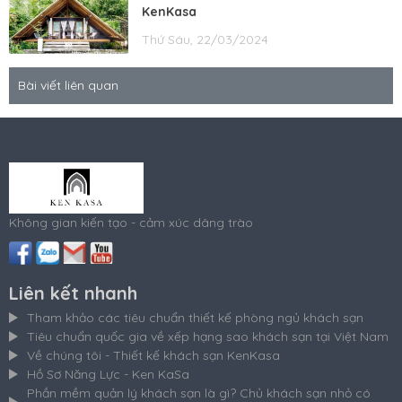
KenKasa
Thứ Sáu, 22/03/2024
Bài viết liên quan
Không gian kiến tạo - cảm xúc dâng trào
Liên kết nhanh
Tham khảo các tiêu chuẩn thiết kế phòng ngủ khách sạn
Tiêu chuẩn quốc gia về xếp hạng sao khách sạn tại Việt Nam
Về chúng tôi - Thiết kế khách sạn KenKasa
Hồ Sơ Năng Lực - Ken KaSa
Phần mềm quản lý khách sạn là gì? Chủ khách sạn nhỏ có