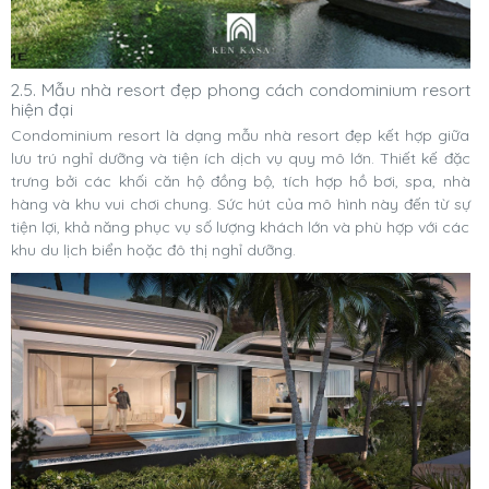
2.5. Mẫu nhà resort đẹp phong cách condominium resort
hiện đại
Condominium resort là dạng mẫu nhà resort đẹp kết hợp giữa
lưu trú nghỉ dưỡng và tiện ích dịch vụ quy mô lớn. Thiết kế đặc
trưng bởi các khối căn hộ đồng bộ, tích hợp hồ bơi, spa, nhà
hàng và khu vui chơi chung. Sức hút của mô hình này đến từ sự
tiện lợi, khả năng phục vụ số lượng khách lớn và phù hợp với các
khu du lịch biển hoặc đô thị nghỉ dưỡng.