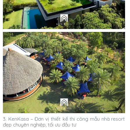
3. KenKasa – Đơn vị thiết kế thi công mẫu nhà resort
đẹp chuyên nghiệp, tối ưu đầu tư