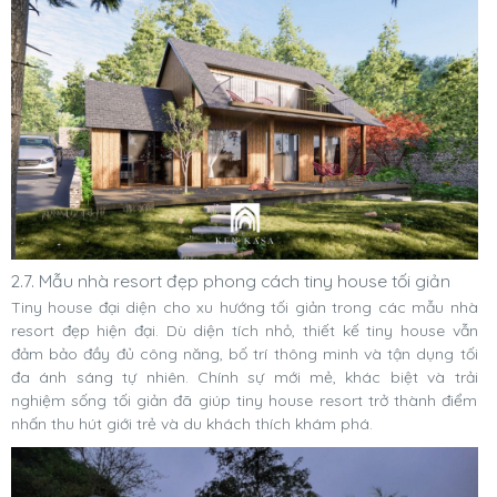
2.7. Mẫu nhà resort đẹp phong cách tiny house tối giản
Tiny house đại diện cho xu hướng tối giản trong các mẫu nhà
resort đẹp hiện đại. Dù diện tích nhỏ, thiết kế tiny house vẫn
đảm bảo đầy đủ công năng, bố trí thông minh và tận dụng tối
đa ánh sáng tự nhiên. Chính sự mới mẻ, khác biệt và trải
nghiệm sống tối giản đã giúp tiny house resort trở thành điểm
nhấn thu hút giới trẻ và du khách thích khám phá.