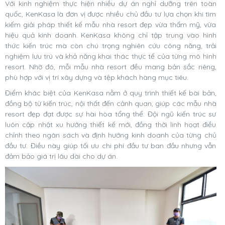
Với kinh nghiệm thực hiện nhiều dự án nghỉ dưỡng trên toàn
quốc, KenKasa là đơn vị được nhiều chủ đầu tư lựa chọn khi tìm
kiếm giải pháp thiết kế mẫu nhà resort đẹp vừa thẩm mỹ, vừa
hiệu quả kinh doanh. KenKasa không chỉ tập trung vào hình
thức kiến trúc mà còn chú trọng nghiên cứu công năng, trải
nghiệm lưu trú và khả năng khai thác thực tế của từng mô hình
resort. Nhờ đó, mỗi mẫu nhà resort đều mang bản sắc riêng,
phù hợp với vị trí xây dựng và tệp khách hàng mục tiêu.
Điểm khác biệt của KenKasa nằm ở quy trình thiết kế bài bản,
đồng bộ từ kiến trúc, nội thất đến cảnh quan, giúp các mẫu nhà
resort đẹp đạt được sự hài hòa tổng thể. Đội ngũ kiến trúc sư
luôn cập nhật xu hướng thiết kế mới, đồng thời linh hoạt điều
chỉnh theo ngân sách và định hướng kinh doanh của từng chủ
đầu tư. Điều này giúp tối ưu chi phí đầu tư ban đầu nhưng vẫn
đảm bảo giá trị lâu dài cho dự án.