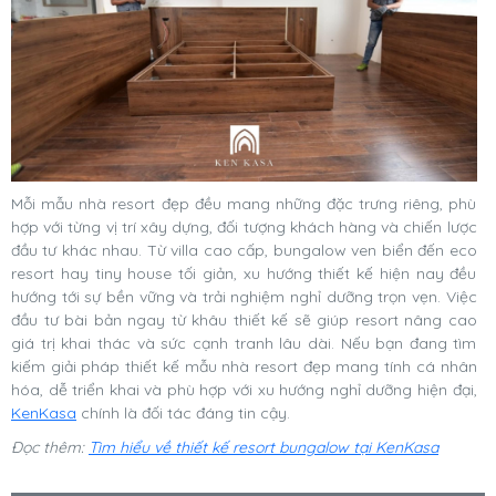
Mỗi mẫu nhà resort đẹp đều mang những đặc trưng riêng, phù
hợp với từng vị trí xây dựng, đối tượng khách hàng và chiến lược
đầu tư khác nhau. Từ villa cao cấp, bungalow ven biển đến eco
resort hay tiny house tối giản, xu hướng thiết kế hiện nay đều
hướng tới sự bền vững và trải nghiệm nghỉ dưỡng trọn vẹn. Việc
đầu tư bài bản ngay từ khâu thiết kế sẽ giúp resort nâng cao
giá trị khai thác và sức cạnh tranh lâu dài. Nếu bạn đang tìm
kiếm giải pháp thiết kế mẫu nhà resort đẹp mang tính cá nhân
hóa, dễ triển khai và phù hợp với xu hướng nghỉ dưỡng hiện đại,
KenKasa
chính là đối tác đáng tin cậy.
Đọc thêm:
Tìm hiểu về thiết kế resort bungalow tại KenKasa