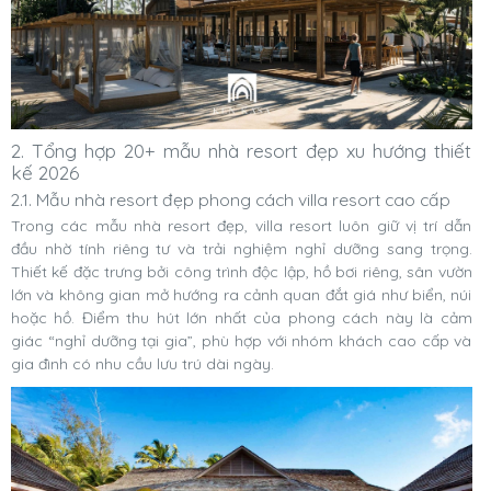
2. Tổng hợp 20+ mẫu nhà resort đẹp xu hướng thiết
kế 2026
2.1. Mẫu nhà resort đẹp phong cách villa resort cao cấp
Trong các mẫu nhà resort đẹp, villa resort luôn giữ vị trí dẫn
đầu nhờ tính riêng tư và trải nghiệm nghỉ dưỡng sang trọng.
Thiết kế đặc trưng bởi công trình độc lập, hồ bơi riêng, sân vườn
lớn và không gian mở hướng ra cảnh quan đắt giá như biển, núi
hoặc hồ. Điểm thu hút lớn nhất của phong cách này là cảm
giác “nghỉ dưỡng tại gia”, phù hợp với nhóm khách cao cấp và
gia đình có nhu cầu lưu trú dài ngày.