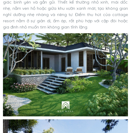
giác bình yên và gần gũi. Thiết kế thường nhỏ xinh, mái dốc
nhẹ, nằm ven hồ hoặc giữa khu vườn xanh mát, tạo không gian
nghỉ dưỡng nhẹ nhàng và riêng tư. Điểm thu hút của cottage
resort nằm ở sự giản dị, ấm áp, rất phù hợp với cặp đôi hoặc
gia đình nhỏ muốn tìm không gian tĩnh lặng.