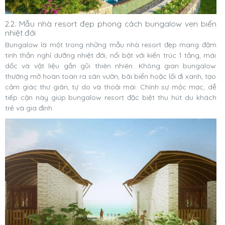
2.2. Mẫu nhà resort đẹp phong cách bungalow ven biển
nhiệt đới
Bungalow là một trong những mẫu nhà resort đẹp mang đậm
tinh thần nghỉ dưỡng nhiệt đới, nổi bật với kiến trúc 1 tầng, mái
dốc và vật liệu gần gũi thiên nhiên. Không gian bungalow
thường mở hoàn toàn ra sân vườn, bãi biển hoặc lối đi xanh, tạo
cảm giác thư giãn, tự do và thoải mái. Chính sự mộc mạc, dễ
tiếp cận này giúp bungalow resort đặc biệt thu hút du khách
trẻ và gia đình.