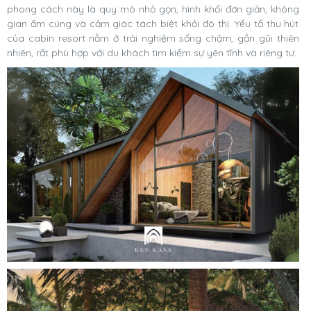
phong cách này là quy mô nhỏ gọn, hình khối đơn giản, không
gian ấm cúng và cảm giác tách biệt khỏi đô thị. Yếu tố thu hút
của cabin resort nằm ở trải nghiệm sống chậm, gần gũi thiên
nhiên, rất phù hợp với du khách tìm kiếm sự yên tĩnh và riêng tư.