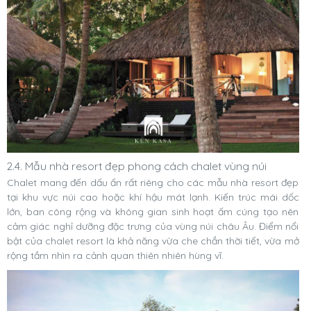
2.4. Mẫu nhà resort đẹp phong cách chalet vùng núi
Chalet mang đến dấu ấn rất riêng cho các mẫu nhà resort đẹp
tại khu vực núi cao hoặc khí hậu mát lạnh. Kiến trúc mái dốc
lớn, ban công rộng và không gian sinh hoạt ấm cúng tạo nên
cảm giác nghỉ dưỡng đặc trưng của vùng núi châu Âu. Điểm nổi
bật của chalet resort là khả năng vừa che chắn thời tiết, vừa mở
rộng tầm nhìn ra cảnh quan thiên nhiên hùng vĩ.