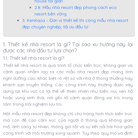
house tối giản
2.8. Mẫu nhà resort đẹp phong cách eco
resort bền vững
3. KenKasa – Đơn vị thiết kế thi công mẫu nhà resort
đẹp chuyên nghiệp, tối ưu đầu tư
1. Thiết kế nhà resort là gì? Tại sao xu hướng này lại
được các nhà đầu tư lựa chọn?
1.1. Thiết kế nhà resort là gì?
Thiết kế nhà resort là quá trình tổ chức kiến trúc, không gian và
cảnh quan nhằm tạo ra các mẫu nhà resort đẹp mang tính
nghỉ dưỡng cao, khác biệt rõ rệt so với nhà ở thông thường hay
khách sạn truyền thống. Các công trình này thường được xây
dựng tại khu vực có lợi thế về thiên nhiên như biển, núi, ven hồ
hoặc vùng sinh thái, nơi yếu tố cảnh quan đóng vai trò trung
tâm trong trải nghiệm lưu trú.
Một mẫu nhà resort đẹp không chỉ chú trọng hình thức kiến trúc
mà còn đề cao cảm xúc của người ở thông qua không gian
mở, ánh sáng tự nhiên, thông gió tốt và sự kết nối hài hòa giữa
công trình với môi trường xung quanh. Tùy theo quy mô và định