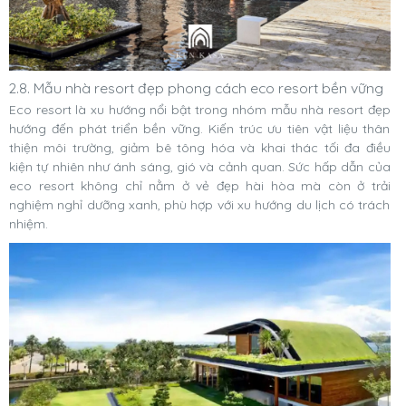
2.8. Mẫu nhà resort đẹp phong cách eco resort bền vững
Eco resort là xu hướng nổi bật trong nhóm mẫu nhà resort đẹp
hướng đến phát triển bền vững. Kiến trúc ưu tiên vật liệu thân
thiện môi trường, giảm bê tông hóa và khai thác tối đa điều
kiện tự nhiên như ánh sáng, gió và cảnh quan. Sức hấp dẫn của
eco resort không chỉ nằm ở vẻ đẹp hài hòa mà còn ở trải
nghiệm nghỉ dưỡng xanh, phù hợp với xu hướng du lịch có trách
nhiệm.