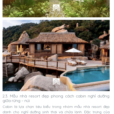
2.3. Mẫu nhà resort đẹp phong cách cabin nghỉ dưỡng
giữa rừng – núi
Cabin là lựa chọn tiêu biểu trong nhóm mẫu nhà resort đẹp
dành cho nghỉ dưỡng sinh thái và chữa lành. Đặc trưng của