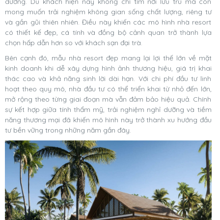
dưỡng. Du khách hiện nay không chỉ tìm nơi lưu trú mà còn
mong muốn trải nghiệm không gian sống chất lượng, riêng tư
và gần gũi thiên nhiên. Điều này khiến các mô hình nhà resort
có thiết kế đẹp, cá tính và đồng bộ cảnh quan trở thành lựa
chọn hấp dẫn hơn so với khách sạn đại trà.
Bên cạnh đó, mẫu nhà resort đẹp mang lại lợi thế lớn về mặt
kinh doanh khi dễ xây dựng hình ảnh thương hiệu, giá trị khai
thác cao và khả năng sinh lời dài hạn. Với chi phí đầu tư linh
hoạt theo quy mô, nhà đầu tư có thể triển khai từ nhỏ đến lớn,
mở rộng theo từng giai đoạn mà vẫn đảm bảo hiệu quả. Chính
sự kết hợp giữa tính thẩm mỹ, trải nghiệm nghỉ dưỡng và tiềm
năng thương mại đã khiến mô hình này trở thành xu hướng đầu
tư bền vững trong những năm gần đây.