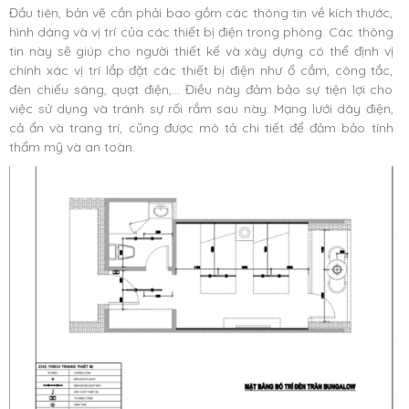
Đầu tiên, bản vẽ cần phải bao gồm các thông tin về kích thước,
hình dáng và vị trí của các thiết bị điện trong phòng. Các thông
tin này sẽ giúp cho người thiết kế và xây dựng có thể định vị
chính xác vị trí lắp đặt các thiết bị điện như ổ cắm, công tắc,
đèn chiếu sáng, quạt điện,… Điều này đảm bảo sự tiện lợi cho
việc sử dụng và tránh sự rối rắm sau này. Mạng lưới dây điện,
cả ẩn và trang trí, cũng được mô tả chi tiết để đảm bảo tính
thẩm mỹ và an toàn.