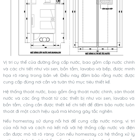
Vị trí cụ thể của đường ống cấp nước, bao gồm cấp nước chính
và các chi tiết như vòi sen, bồn tắm, lavabo và bếp, được minh
họa rõ ràng trong bản vẽ. Điều này đảm bảo rằng nước được
cung cấp đúng nơi cần và tuân thủ mục tiêu thiết kế.
Hệ thống thoát nước, bao gồm ống thoát nước chính, sàn thoát
nước và các ống thoát từ các thiết bị như vòi sen, lavabo và
bồn tắm, cũng cần được thiết kế chi tiết để đảm bảo nước luôn
thoát đi một cách hiệu quả mà không gây tắc nghẽn.
Nếu homestay sử dụng nồi hơi để cung cấp nước nóng, vị trí
của nồi hơi và cách nó kết nối với hệ thống cấp nước và điện
cần được mô tả rõ ràng. Còn nếu homestay có hệ thống xử lý