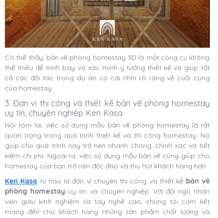
Có thể thấy, bản vẽ phòng homestay 3D là một công cụ không
thể thiếu để trình bày và xác minh ý tưởng thiết kế và giúp tất
cả các đối tác trong dự án có cái nhìn rõ ràng về cuối cùng
của homestay.
3. Đơn vị thi công và thiết kế bản vẽ phòng homestay
uy tín, chuyên nghiệp Ken Kasa
Nói tóm lại, việc sử dụng mẫu bản vẽ phòng homestay là rất
quan trọng trong quá trình thiết kế và thi công homestay. Nó
giúp cho quá trình này trở nên nhanh chóng, chính xác và tiết
kiệm chi phí. Ngoài ra, việc sử dụng mẫu bản vẽ cũng giúp cho
homestay của bạn trở nên độc đáo và thu hút khách hàng hơn.
Ken Kasa
tự hào là đơn vị chuyên thi công và thiết kế
bản vẽ
phòng homestay
uy tín và chuyên nghiệp. Với đội ngũ nhân
viên giàu kinh nghiệm và tay nghề cao, chúng tôi cam kết
mang đến cho khách hàng những sản phẩm chất lượng và