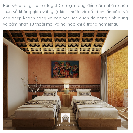
Bản vẽ phòng homestay 3D cũng mang đến cảm nhận chân
thực về không gian với tỷ lệ, kích thước và bố trí chuẩn xác. Nó
cho phép khách hàng và các bên liên quan dễ dàng hình dung
và cảm nhận sự thoải mái và hài hòa khi ở trong homestay.