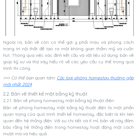
Ngoài ra, bản vẽ còn có thể gợi ý phối màu và phong cách
trang trí nội thất để tạo ra một không gian thẩm mỹ và cuốn
hút. Thông qua việc xác định kết cấu và vật liệu sử dụng, bản vẽ
giúp kỹ sư và thợ xây hiểu rõ về các yêu cầu cụ thể trong quá
trình thi công.
>>> Có thể bạn quan tâm:
Các loại phòng homestay thường gặp
mới nhất 2024
2.2. Bản vẽ thiết kế mặt bằng kỹ thuật
2.2.1. Bản vẽ phòng homestay mặt bằng kỹ thuật điện
Bản vẽ phòng homestay mặt bằng kỹ thuật điện là một phần
quan trọng của quá trình thiết kế homestay, đặc biệt là khi liên
quan đến hệ thống điện. Với sự chi tiết và tỉ mỉ, bản vẽ này đảm
bảo rằng hệ thống điện trong homestay hoạt động một cách
mượt mà và hiệu quả.