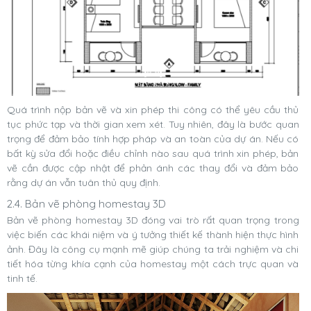
Quá trình nộp bản vẽ và xin phép thi công có thể yêu cầu thủ
tục phức tạp và thời gian xem xét. Tuy nhiên, đây là bước quan
trọng để đảm bảo tính hợp pháp và an toàn của dự án. Nếu có
bất kỳ sửa đổi hoặc điều chỉnh nào sau quá trình xin phép, bản
vẽ cần được cập nhật để phản ánh các thay đổi và đảm bảo
rằng dự án vẫn tuân thủ quy định.
2.4. Bản vẽ phòng homestay 3D
Bản vẽ phòng homestay 3D đóng vai trò rất quan trọng trong
việc biến các khái niệm và ý tưởng thiết kế thành hiện thực hình
ảnh. Đây là công cụ mạnh mẽ giúp chúng ta trải nghiệm và chi
tiết hóa từng khía cạnh của homestay một cách trực quan và
tinh tế.