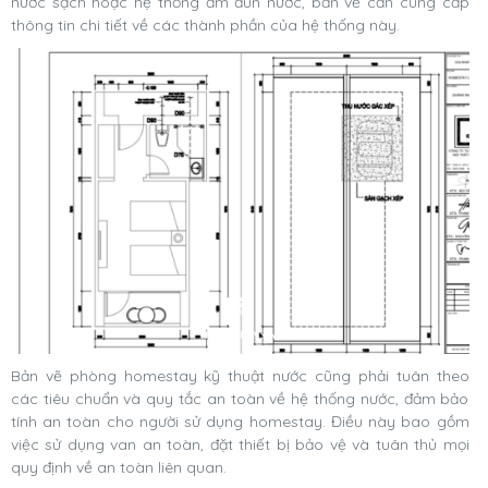
nước sạch hoặc hệ thống ấm đun nước, bản vẽ cần cung cấp
thông tin chi tiết về các thành phần của hệ thống này.
Bản vẽ phòng homestay kỹ thuật nước cũng phải tuân theo
các tiêu chuẩn và quy tắc an toàn về hệ thống nước, đảm bảo
tính an toàn cho người sử dụng homestay. Điều này bao gồm
việc sử dụng van an toàn, đặt thiết bị bảo vệ và tuân thủ mọi
quy định về an toàn liên quan.