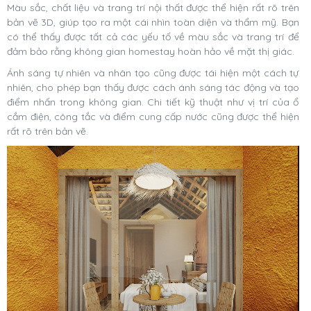
Màu sắc, chất liệu và trang trí nội thất được thể hiện rất rõ trên
bản vẽ 3D, giúp tạo ra một cái nhìn toàn diện và thẩm mỹ. Bạn
có thể thấy được tất cả các yếu tố về màu sắc và trang trí để
đảm bảo rằng không gian homestay hoàn hảo về mặt thị giác.
Ánh sáng tự nhiên và nhân tạo cũng được tái hiện một cách tự
nhiên, cho phép bạn thấy được cách ánh sáng tác động và tạo
điểm nhấn trong không gian. Chi tiết kỹ thuật như vị trí của ổ
cắm điện, công tắc và điểm cung cấp nước cũng được thể hiện
rất rõ trên bản vẽ.