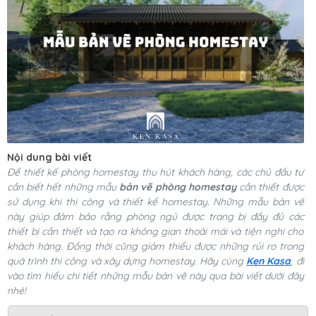
Nội dung bài viết
Để thiết kế phòng homestay thu hút khách hàng, các chủ đầu tư
cần biết hết những mẫu
bản vẽ phòng homestay
cần thiết được
sử dụng khi thi công và thiết kế homestay. Những mẫu bản vẽ
này giúp đảm bảo rằng phòng ngủ được trang bị đầy đủ các
thiết bị cần thiết và tạo ra không gian thoải mái và tiện nghi cho
khách hàng. Đồng thời cũng giảm thiểu được những rủi ro trong
quá trình thi công và xây dựng homestay. Hãy cùng
Ken Kasa
, đi
vào tìm hiểu chi tiết những mẫu bản vẽ này qua bài viết dưới đây
nhé!