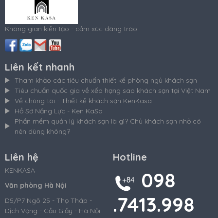
Không gian kiến tạo - cảm xúc dâng trào
Liên kết nhanh
Tham khảo các tiêu chuẩn thiết kế phòng ngủ khách sạn
Tiêu chuẩn quốc gia về xếp hạng sao khách sạn tại Việt Nam
Về chúng tôi - Thiết kế khách sạn KenKasa
Hồ Sơ Năng Lực - Ken KaSa
Phần mềm quản lý khách sạn là gì? Chủ khách sạn nhỏ có
nên dùng không?
Liên hệ
Hotline
KENKASA
098
Văn phòng Hà Nội
.7413.998
D5/P7 Ngõ 25 - Thọ Tháp -
Dịch Vọng - Cầu Giấy - Hà Nội