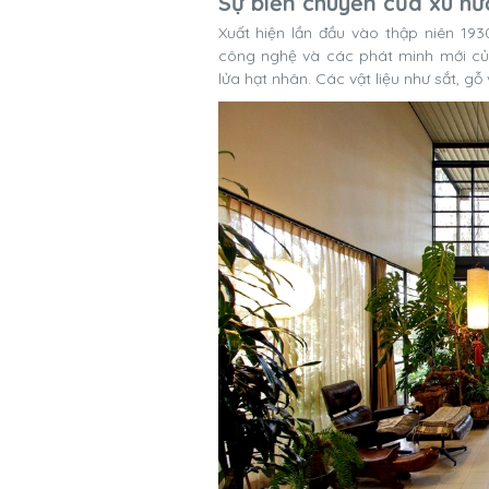
Sự biến chuyển của xu h
Xuất hiện lần đầu vào thập niên 19
công nghệ và các phát minh mới của
lửa hạt nhân. Các vật liệu như sắt, gỗ