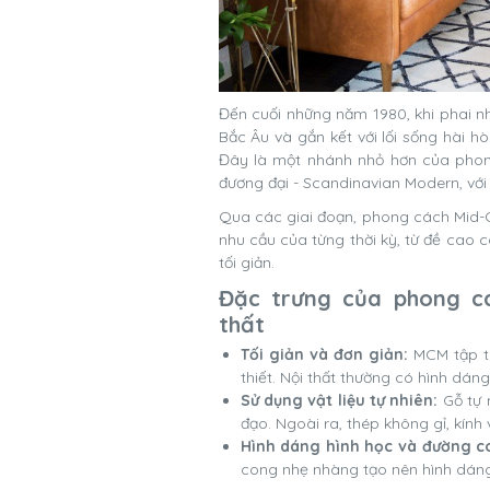
Đến cuối những năm 1980, khi phai 
Bắc Âu và gắn kết với lối sống hài hò
Đây là một nhánh nhỏ hơn của phong
đương đại - Scandinavian Modern, với 
Qua các giai đoạn, phong cách Mid-C
nhu cầu của từng thời kỳ, từ đề cao c
tối giản.
Đặc trưng của phong cá
thất
Tối giản và đơn giản:
MCM tập tr
thiết. Nội thất thường có hình dáng
Sử dụng vật liệu tự nhiên:
Gỗ tự 
đạo. Ngoài ra, thép không gỉ, kín
Hình dáng hình học và đường c
cong nhẹ nhàng tạo nên hình dáng