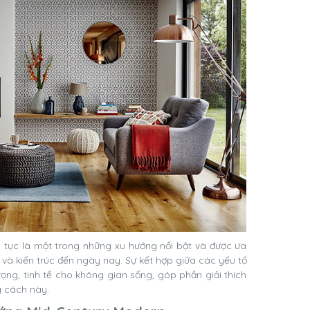
 tục là một trong những xu hướng nổi bật và được ưa
t và kiến trúc đến ngày nay. Sự kết hợp giữa các yếu tố
rọng, tinh tế cho không gian sống, góp phần giải thích
g cách này.