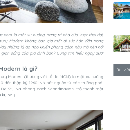
 xem là một xu hướng trang trí nhà cửa vượt thời đại,
ntury Modern không bao giờ mất đi sức hấp dẫn trong
 Vậy những lý do nào khiến phong cách này trở nên nổi
 gian sống của gia đình bạn? Cùng tìm hiểu ngay dưới
Modern là gì?
Bài viế
tury Modern (thường viết tắt là MCM) là một xu hướng
40 đến thập kỷ 1960. Nó bắt nguồn từ các trường phái
 De Stijl và phong cách Scandinavian, trở thành một
i kỳ này.