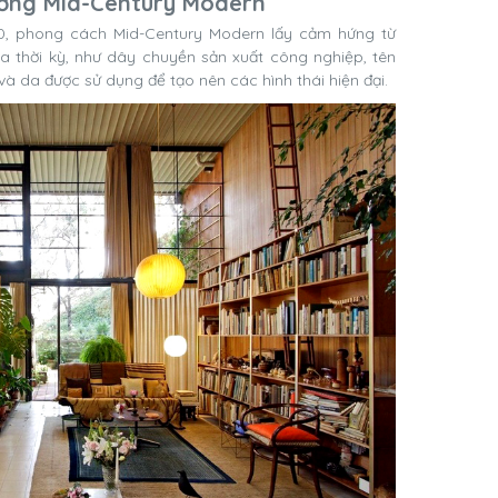
ướng Mid-Century Modern
30, phong cách Mid-Century Modern lấy cảm hứng từ
 thời kỳ, như dây chuyền sản xuất công nghiệp, tên
 và da được sử dụng để tạo nên các hình thái hiện đại.