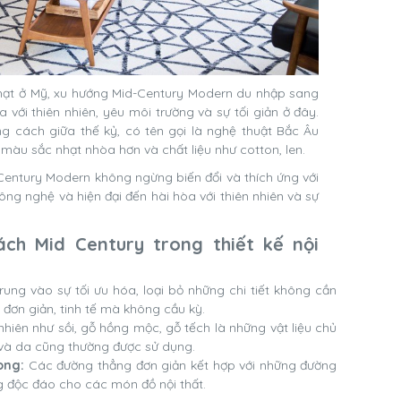
nhạt ở Mỹ, xu hướng Mid-Century Modern du nhập sang
a với thiên nhiên, yêu môi trường và sự tối giản ở đây.
 cách giữa thế kỷ, có tên gọi là nghệ thuật Bắc Âu
màu sắc nhạt nhòa hơn và chất liệu như cotton, len.
entury Modern không ngừng biến đổi và thích ứng với
ông nghệ và hiện đại đến hài hòa với thiên nhiên và sự
ch Mid Century trong thiết kế nội
ung vào sự tối ưu hóa, loại bỏ những chi tiết không cần
 đơn giản, tinh tế mà không cầu kỳ.
nhiên như sồi, gỗ hồng mộc, gỗ tếch là những vật liệu chủ
h và da cũng thường được sử dụng.
ong:
Các đường thẳng đơn giản kết hợp với những đường
 độc đáo cho các món đồ nội thất.