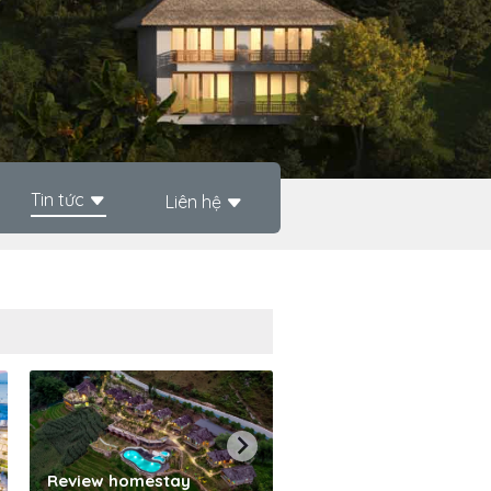
Tin tức
Liên hệ
Phần mềm quản lý kh
Review homestay
sạn