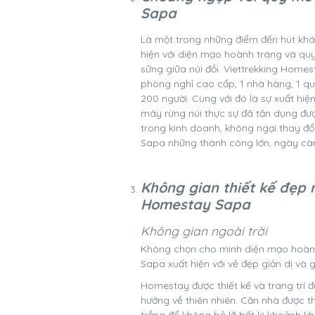
Sapa
Là một trong những điểm đến hút khá
hiện với diện mạo hoành tráng và quy 
sững giữa núi đồi. Viettrekking Hom
phòng nghỉ cao cấp, 1 nhà hàng, 1 qu
200 người. Cùng với đó là sự xuất hiện
mây rừng núi thực sự đã tận dụng đượ
trong kinh doanh, không ngại thay đ
Sapa những thành công lớn, ngày c
Không gian thiết kế đẹp n
Homestay Sapa
Không gian ngoài trời
Không chọn cho mình diện mạo hoành 
Sapa xuất hiện với vẻ đẹp giản dị và
Homestay được thiết kế và trang trí đ
hướng về thiên nhiên. Căn nhà được t
trắng để không bỏ lỡ bất kì khoảnh k