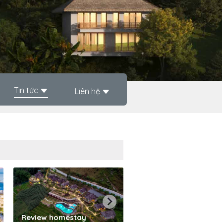
Tin tức
Liên hệ
Phần mềm quản lý kh
Review homestay
sạn