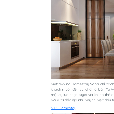
Viettrekking Homestay Sapa chỉ cách 
khách muốn đến vui chơi tại bản Tả V
một sự lựa chọn tuyệt vời khi có thể 
Với vị trí đắc địa như vậy thì việc đ
VTK Homestay