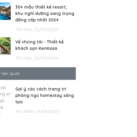
30+ mẫu thiết kế resort,
khu nghỉ dưỡng sang trọng
đẳng cấp nhất 2024
Thứ Sáu, 22/03/2024
Về chúng tôi - Thiết kế
khách sạn KenKasa
Thứ Sáu, 22/03/2024
t liên quan
Gợi ý các cách trang trí
phòng ngủ homestay sáng
tạo
Thứ Năm, 13/09/2007