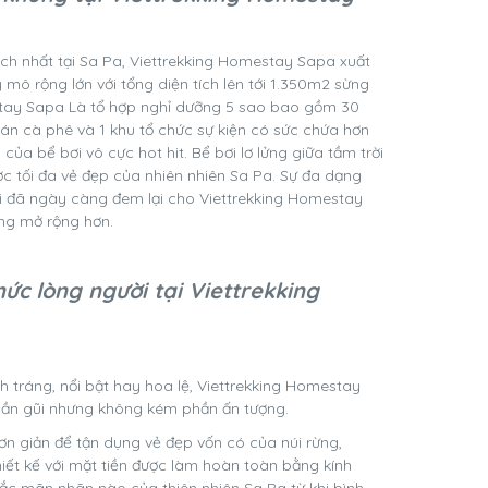
ch nhất tại Sa Pa, Viettrekking Homestay Sapa xuất
mô rộng lớn với tổng diện tích lên tới 1.350m2 sừng
estay Sapa Là tổ hợp nghỉ dưỡng 5 sao bao gồm 30
án cà phê và 1 khu tổ chức sự kiện có sức chứa hơn
 của bể bơi vô cực hot hit. Bể bơi lơ lửng giữa tầm trời
c tối đa vẻ đẹp của nhiên nhiên Sa Pa. Sự đa dạng
ổi đã ngày càng đem lại cho Viettrekking Homestay
àng mở rộng hơn.
ức lòng người tại Viettrekking
tráng, nổi bật hay hoa lệ, Viettrekking Homestay
 gần gũi nhưng không kém phần ấn tượng.
ơn giản để tận dụng vẻ đẹp vốn có của núi rừng,
hiết kế với mặt tiền được làm hoàn toàn bằng kính
hắc mãn nhãn nào của thiên nhiên Sa Pa từ khi bình