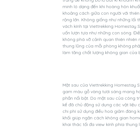
minh ló dạng đến khi hoàng hôn khuất 
khoảng cách giữa con người với thiên 
rộng lớn. Không giống như những lối 
vách kính tại Viettrekking Homestay 
uốn lượn tựa như những con sóng. Điề
không phá vỡ cảnh quan thiên nhiên n
thung lũng của mỗi phòng không phải
làm tăng chất lượng không gian của
Mặt sau của Viettrekking Homestay Sap
gam màu gỗ vàng tươi sáng mang hơi
phần nổi bật. Do mặt sau của công trì
kế đã chủ động sử dụng các vật liệu 
chi phí sử dụng điều hoà giảm đáng 
khối giúp ngăn cách không gian home
khai thác tối đa view kính phía thung 