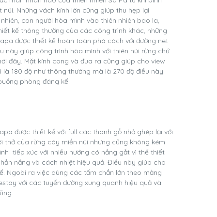
núi. Những vách kính lớn cũng giúp thu hẹp lại
nhiên, con người hòa mình vào thiên nhiên bao la,
thiết kế thông thường của các công trình khác, những
Sapa được thiết kế hoàn toàn phá cách với đường nét
u này giúp công trình hòa mình với thiên núi rừng chứ
ơi đây. Mặt kính cong và đua ra cũng giúp cho view
 là 180 độ như thông thường mà là 270 độ điều này
 buồng phòng đáng kể.
a được thiết kế với full các thanh gỗ nhỏ ghép lại với
 thở của rừng cây miền núi nhưng cũng không kém
nh tiếp xúc với nhiều hướng có nắng gắt vì thế thiết
chắn nắng và cách nhiệt hiệu quả. Điều này giúp cho
kể. Ngoài ra việc dùng các tấm chắn lớn theo mảng
stay với các tuyến đường xung quanh hiệu quả và
lũng.