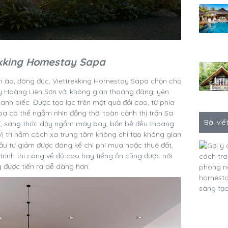
rekking Homestay Sapa
ồn ào, đông đúc, Viettrekking Homestay Sapa chọn cho
y Hoàng Liên Sơn với không gian thoáng đãng, yên
anh biếc. Được tọa lạc trên một quả đồi cao, từ phía
 có thể ngắm nhìn đồng thời toàn cảnh thị trấn Sa
Bài viế
vĩ, sáng thức dậy ngắm mây bay, bốn bề đều thoang
ị trí nằm cách xa trung tâm không chỉ tạo không gian
ầu tư giảm được đáng kể chi phí mua hoặc thuê đất,
trình thi công về độ cao hay tiếng ồn cũng được nới
 được tiến ra dễ dàng hơn.