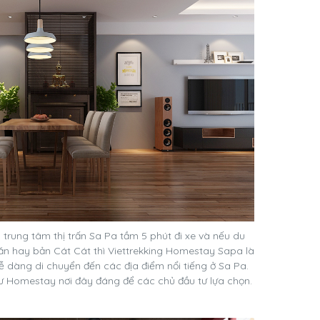
trung tâm thị trấn Sa Pa tầm 5 phút đi xe và nếu du
ăn hay bản Cát Cát thì Viettrekking Homestay Sapa là
dễ dàng di chuyển đến các địa điểm nổi tiếng ở Sa Pa.
ầu tư Homestay nơi đây đáng để các chủ đầu tư lựa chọn.