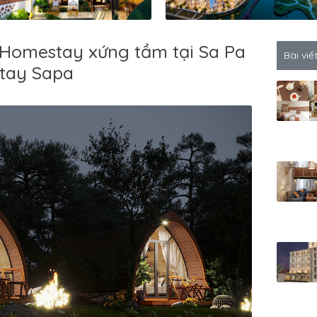
 Homestay xứng tầm tại Sa Pa
Bài viế
stay Sapa