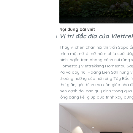
Nội dung bài viết
Vị trí đắc địa của Viett
Thay vì chen chân nơi thị trấn Sapa 
mình một nơi ở mới nằm phía cuối dã
bình, ngắn trọn phong cảnh núi rừng x
Homestay Viettrekking Homestay Sapa
Pa và dãy núi Hoàng Liên Sơn hùng 
thoảng hương của núi rừng Tây Bắc. V
thư giãn, yên bình mà còn giúp nhà đ
bên cạnh đó, các quy định trong quá 
lỏng đáng kể giúp quá trình xây dựng