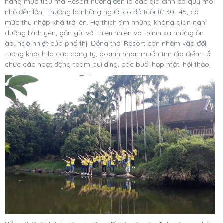
hàng mục tiêu mà Resort hướng đến là các gia đình có quy mô
nhỏ đến lớn. Thường là những người có độ tuổi từ 30- 45, có
mức thu nhập khá trở lên. Họ thích tìm những không gian nghỉ
dưỡng bình yên, gần gũi với thiên nhiên và tránh xa những ồn
ào, náo nhiệt của phố thị. Đồng thời Resort còn nhắm vào đối
tượng khách là các công ty, doanh nhân muốn tìm địa điểm tổ
chức các hoạt động team building, các buổi họp mặt, hội thảo.