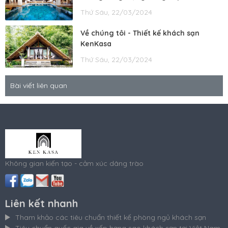
Thứ Sáu, 22/03/2024
Về chúng tôi - Thiết kế khách sạn
KenKasa
Thứ Sáu, 22/03/2024
Bài viết liên quan
Không gian kiến tạo - cảm xúc dâng trào
Liên kết nhanh
Tham khảo các tiêu chuẩn thiết kế phòng ngủ khách sạn
Tiêu chuẩn quốc gia về xếp hạng sao khách sạn tại Việt Nam