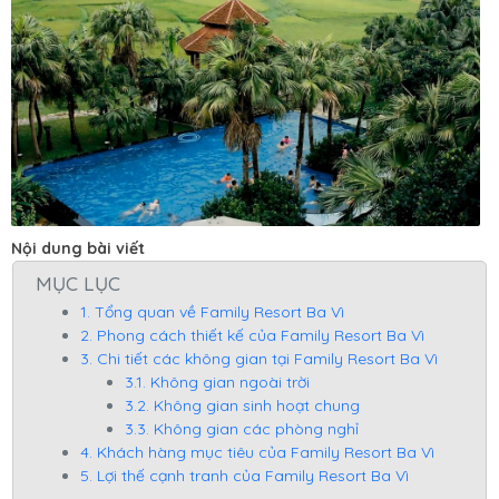
Nội dung bài viết
MỤC LỤC
1. Tổng quan về Family Resort Ba Vì
2. Phong cách thiết kế của Family Resort Ba Vì
3. Chi tiết các không gian tại Family Resort Ba Vì
3.1. Không gian ngoài trời
3.2. Không gian sinh hoạt chung
3.3. Không gian các phòng nghỉ
4. Khách hàng mục tiêu của Family Resort Ba Vì
5. Lợi thế cạnh tranh của Family Resort Ba Vì