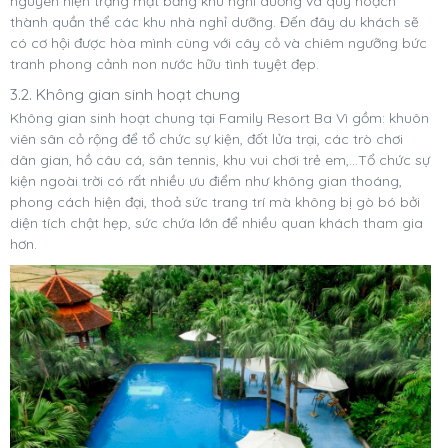
nguyên hiện trạng mặt bằng khu nghỉ dưỡng và quy hoạch
thành quần thể các khu nhà nghỉ dưỡng. Đến đây du khách sẽ
có cơ hội được hòa mình cùng với cây cỏ và chiêm ngưỡng bức
tranh phong cảnh non nước hữu tình tuyệt đẹp.
3.2. Không gian sinh hoạt chung
Không gian sinh hoạt chung tại Family Resort Ba Vì gồm: khuôn
viên sân cỏ rộng để tổ chức sự kiện, đốt lửa trại, các trò chơi
dân gian, hồ câu cá, sân tennis, khu vui chơi trẻ em,...Tổ chức sự
kiện ngoài trời có rất nhiều ưu điểm như không gian thoáng,
phong cách hiện đại, thoả sức trang trí mà không bị gò bó bởi
diện tích chật hẹp, sức chứa lớn để nhiều quan khách tham gia
hơn.