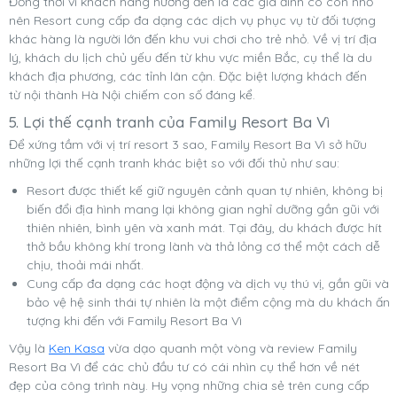
Đồng thời vì khách hàng hướng đến là các gia đình có con nhỏ
nên Resort cung cấp đa dạng các dịch vụ phục vụ từ đối tượng
khác hàng là người lớn đến khu vui chơi cho trẻ nhỏ. Về vị trí địa
lý, khách du lịch chủ yếu
đến từ khu vực miền Bắc, cụ thể là du
khách địa phương, các tỉnh lân cận. Đặc biệt lượng khách đến
từ nội thành Hà Nội chiếm con số đáng kể.
5. Lợi thế cạnh tranh của Family Resort Ba Vì
Để xứng tầm với vị trí resort 3 sao, Family Resort Ba Vì sở hữu
những lợi thế cạnh tranh khác biệt so với đối thủ như sau:
Resort được thiết kế giữ nguyên cảnh quan tự nhiên, không bị
biến đổi địa hình mang lại không gian nghỉ dưỡng gần gũi với
thiên nhiên, bình yên và xanh mát. Tại đây, du khách được hít
thở bầu không khí trong lành và thả lỏng cơ thể một cách dễ
chịu, thoải mái nhất.
Cung cấp đa dạng các hoạt động và dịch vụ thú vị, gần gũi và
bảo vệ hệ sinh thái tự nhiên là một điểm cộng mà du khách ấn
tượng khi đến với Family Resort Ba Vì
Vậy là
Ken Kasa
vừa dạo quanh một vòng và review Family
Resort Ba Vì để các chủ đầu tư có cái nhìn cụ thể hơn về nét
đẹp của công trình này. Hy vọng những chia sẻ trên cung cấp