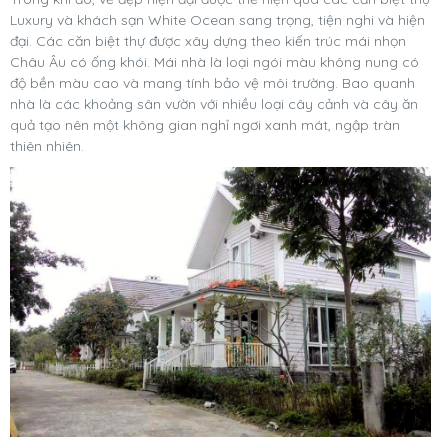
Luxury và khách sạn White Ocean sang trọng, tiện nghi và hiện
đại. Các căn biệt thự được xây dựng theo kiến trúc mái nhọn
Châu Âu có ống khói. Mái nhà là loại ngói màu không nung có
độ bền màu cao và mang tính bảo vệ môi trường. Bao quanh
nhà là các khoảng sân vườn với nhiều loại cây cảnh và cây ăn
quả tạo nên một không gian nghỉ ngơi xanh mát, ngập tràn
thiên nhiên.