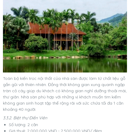
Toàn bộ kiến trúc nội thất của nhà sàn được làm từ chất liệu gỗ
gần gũi với thiên nhiên. Đồng thời không gian xung quanh ngập
tràn cỏ cây giúp du khách có không gian nghỉ dưỡng thoải mái,
thư giãn. Nhà sàn phù hợp với những vị khách muốn tìm kiếm
không gian sinh hoạt tập thể rộng rãi với sức chứa tối đa 1 căn
khoảng 40 người.
3.3.2. Biệt thự Điền Viên
Số lượng: 2 căn
Giá thuê: 2.000.000 VND - 2.500.000 VND/ đêm