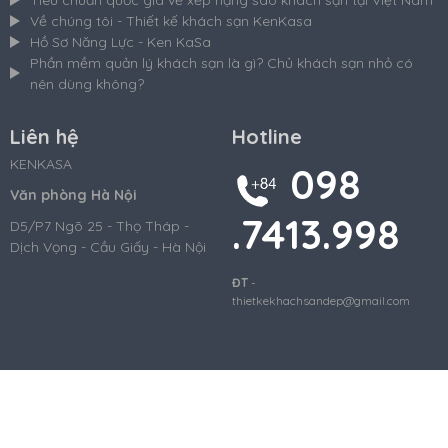
Về chúng tôi - Thiết kế khách sạn KenKasa
Hồ Sơ Năng Lực - Ken KaSa
Phần mềm quản lý khách sạn là gì? Chủ khách sạn nhỏ có
nên dùng không?
Liên hệ
Hotline
KENKASA
098
Văn phòng Hà Nội
.7413.998
D5/P7 Ngõ 25 - Thọ Tháp -
Dịch Vọng - Cầu Giấy - Hà Nội
ĐT
-
thietkekhachsandep@gmail.com