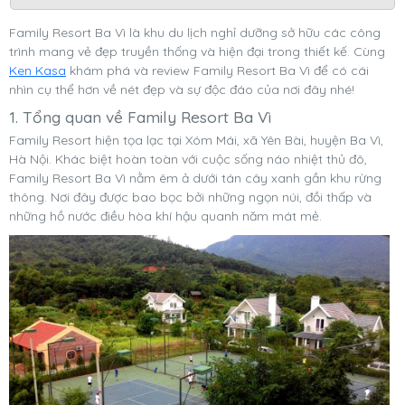
Family Resort Ba Vì là khu du lịch nghỉ dưỡng sở hữu các công
trình mang vẻ đẹp truyền thống và hiện đại trong thiết kế. Cùng
Ken Kasa
khám phá và review Family Resort Ba Vì để có cái
nhìn cụ thể hơn về nét đẹp và sự độc đáo của nơi đây nhé!
1. Tổng quan về Family Resort Ba Vì
Family Resort hiện tọa lạc tại Xóm Mái, xã Yên Bài, huyện Ba Vì,
Hà Nội. Khác biệt hoàn toàn với cuộc sống náo nhiệt thủ đô,
Family Resort Ba Vì nằm êm ả dưới tán cây xanh gần khu rừng
thông. Nơi đây được bao bọc bởi những ngọn núi, đồi thấp và
những hồ nước điều hòa khí hậu quanh năm mát mẻ.