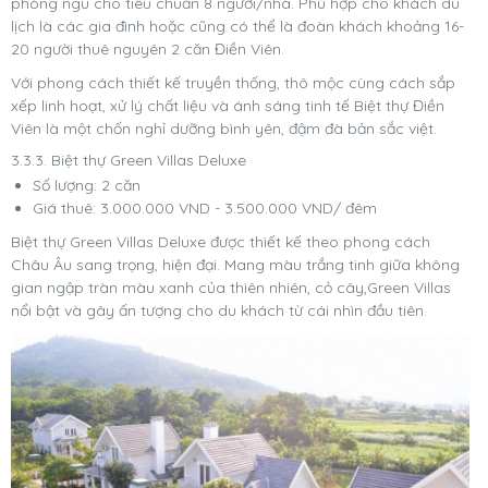
phòng ngủ cho tiêu chuẩn 8 người/nhà. Phù hợp cho khách du
lịch là các gia đình hoặc cũng có thể là đoàn khách khoảng 16-
20 người thuê nguyên 2 căn Điền Viên.
Với phong cách thiết kế truyền thống, thô mộc cùng cách sắp
xếp linh hoạt, xử lý chất liệu và ánh sáng tinh tế Biệt thự Điền
Viên là một chốn nghỉ dưỡng bình yên, đậm đà bản sắc việt.
3.3.3. Biệt thự Green Villas Deluxe
Số lượng: 2 căn
Giá thuê: 3.000.000 VND - 3.500.000 VND/ đêm
Biệt thự Green Villas Deluxe được thiết kế theo phong cách
Châu Âu sang trọng, hiện đại. Mang màu trắng tinh giữa không
gian ngập tràn màu xanh của thiên nhiên, cỏ cây,Green Villas
nổi bật và gây ấn tượng cho du khách từ cái nhìn đầu tiên.