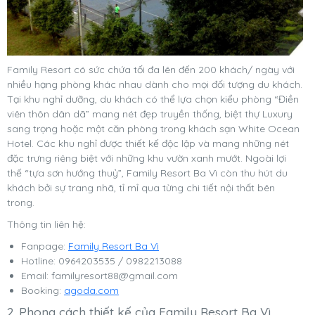
Family Resort có sức chứa tối đa lên đến 200 khách/ ngày với
nhiều hạng phòng khác nhau dành cho mọi đối tượng du khách.
Tại khu nghỉ dưỡng, du khách có thể lựa chọn kiểu phòng “Điền
viên thôn dân dã” mang nét đẹp truyền thống, biệt thự Luxury
sang trọng hoặc một căn phòng trong khách sạn White Ocean
Hotel.
Các khu nghỉ được thiết kế độc lập và mang những nét
đặc trưng riêng biệt với những khu vườn xanh mướt. Ngoài lợi
thế “tựa sơn hướng thuỷ”, Family Resort Ba Vì còn thu hút du
khách bởi sự trang nhã, tỉ mỉ qua từng chi tiết nội thất bên
trong.
Thông tin liên hệ:
Fanpage:
Family Resort Ba Vì
Hotline: 0964203535 / 0982213088
Email:
familyresort88@gmail.com
Booking:
agoda.com
2. Phong cách thiết kế của Family Resort Ba Vì