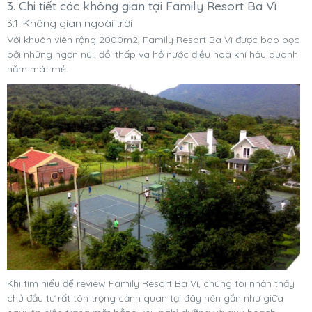
3. Chi tiết các không gian tại Family Resort Ba Vì
3.1. Không gian ngoài trời
Với khuôn viên rộng 2000m2, Family Resort Ba Vì được bao bọc
bởi những ngọn núi, đồi thấp và hồ nước điều hòa khí hậu quanh
năm mát mẻ.
Khi tìm hiểu để review Family Resort Ba Vì, chúng tôi nhận thấy
chủ đầu tư rất tôn trọng cảnh quan tại đây nên gần như giữa