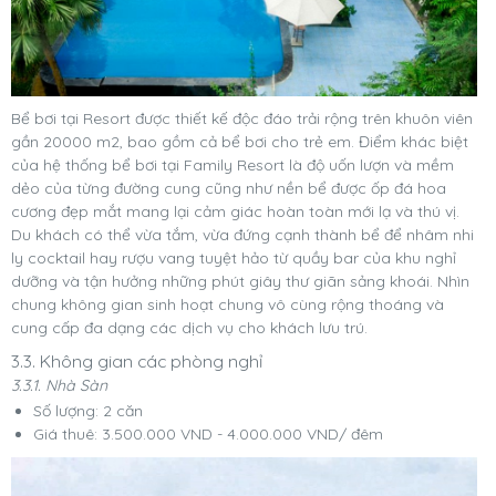
Bể bơi tại Resort được thiết kế độc đáo trải rộng trên khuôn viên
gần 20000 m2, bao gồm cả bể bơi cho trẻ em. Điểm khác biệt
của hệ thống bể bơi tại Family Resort là độ uốn lượn và mềm
dẻo của từng đường cung cũng như nền bể được ốp đá hoa
cương đẹp mắt mang lại cảm giác hoàn toàn mới lạ và thú vị.
Du khách có thể vừa tắm, vừa đứng cạnh thành bể để nhâm nhi
ly cocktail hay rượu vang tuyệt hảo từ quầy bar của khu nghỉ
dưỡng và tận hưởng những phút giây thư giãn sảng khoái.
Nhìn
chung không gian sinh hoạt chung vô cùng rộng thoáng và
cung cấp đa dạng các dịch vụ cho khách lưu trú.
3.3. Không gian các phòng nghỉ
3.3.1. Nhà Sàn
Số lượng: 2 căn
Giá thuê: 3.500.000 VND - 4.000.000 VND/ đêm