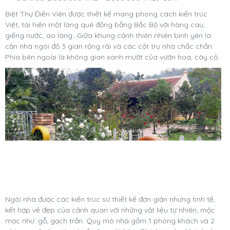
Biệt Thự Điền Viên được thiết kế mang phong cách kiến trúc
Việt, tái hiện một làng quê đồng bằng Bắc Bộ với hàng cau,
giếng nước, ao làng…Giữa khung cảnh thiên nhiên bình yên là
căn nhà ngói đỏ 3 gian rộng rãi và các cột trụ nhà chắc chắn.
Phía bên ngoài là không gian xanh mướt của vườn hoa, cây cỏ.
Ngôi nhà được các kiến trúc sư thiết kế đơn giản nhưng tinh tế,
kết hợp vẻ đẹp của cảnh quan với những vật liệu tự nhiên, mộc
mạc như: gỗ, gạch trần. Quy mô nhà gồm 1 phòng khách và 2