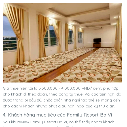
Giá thuê hiện tại là 3.500.000 - 4.000.000 VND/ đêm, phù hợp
cho khách đi theo đoàn, theo công ty thue. Với các tiện nghi đã
được trang bị đầy đủ, chắc chắn nhà nghỉ tập thể sẽ mang đến
cho các vị khách những phút giây nghỉ ngơi cực kỳ thư giãn.
4. Khách hàng mục tiêu của Family Resort Ba Vì
Sau khi review Family Resort Ba Vì, có thể thấy nhóm khách