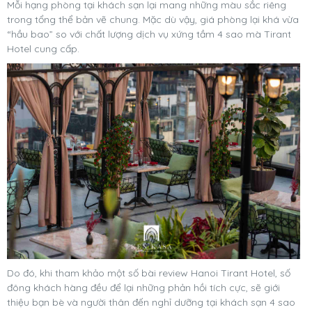
Mỗi hạng phòng tại khách sạn lại mang những màu sắc riêng
trong tổng thể bản vẽ chung. Mặc dù vậy, giá phòng lại khá vừa
“hầu bao” so với chất lượng dịch vụ xứng tầm 4 sao mà Tirant
Hotel cung cấp.
Do đó, khi tham khảo một số bài review Hanoi Tirant Hotel, số
đông khách hàng đều để lại những phản hồi tích cực, sẽ giới
thiệu bạn bè và người thân đến nghỉ dưỡng tại khách sạn 4 sao