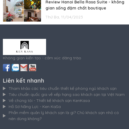
Review Hanoi Bella Rosa Suite - không
gian sống đậm chất boutique
Thứ Ba, 11/04/2023
Không gian kiến tạo - cảm xúc dâng trào
Liên kết nhanh
Tham khảo các tiêu chuẩn thiết kế phòng ngủ khách sạn
Tiêu chuẩn quốc gia về xếp hạng sao khách sạn tại Việt Nam
Về chúng tôi - Thiết kế khách sạn KenKasa
Hồ Sơ Năng Lực - Ken KaSa
Phần mềm quản lý khách sạn là gì? Chủ khách sạn nhỏ có
nên dùng không?