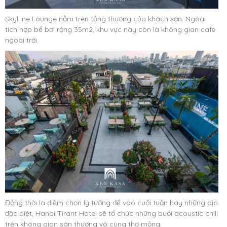
SkyLine Lounge nằm trên tầng thượng của khách sạn. Ngoài
tích hợp bể bơi rộng 35m2, khu vực này còn là không gian cafe
ngoài trời.
Đồng thời là điệm chọn lý tưởng để vào cuối tuần hay những dịp
đặc biệt, Hanoi Tirant Hotel sẽ tổ chức những buổi acoustic chill
trên không gian sân thượng vô cùng thơ mộng.