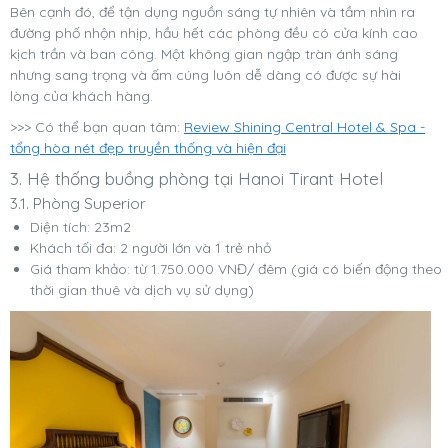
Bên cạnh đó, để tận dụng nguồn sáng tự nhiên và tầm nhìn ra
đường phố nhộn nhịp, hầu hết các phòng đều có cửa kính cao
kịch trần và ban công. Một không gian ngập tràn ánh sáng
nhưng sang trọng và ấm cúng luôn dễ dàng có được sự hài
lòng của khách hàng.
>>> Có thể bạn quan tâm:
Review Shining Central Hotel & Spa -
tổng hòa nét đẹp truyền thống và hiện đại
3. Hệ thống buồng phòng tại Hanoi Tirant Hotel
3.1. Phòng Superior
Diện tích: 23m2
Khách tối đa: 2 người lớn và 1 trẻ nhỏ
Giá tham khảo: từ 1.750.000 VNĐ/ đêm (giá có biến động theo
thời gian thuê và dịch vụ sử dụng)