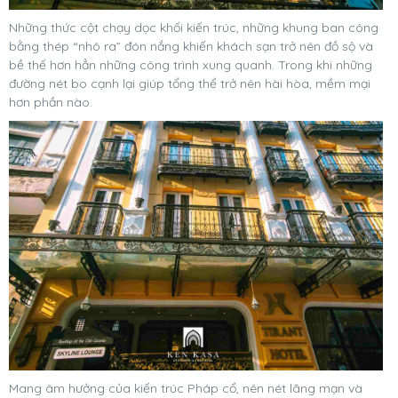
Những thức cột chạy dọc khối kiến trúc, những khung ban công
bằng thép “nhô ra” đón nắng khiến khách sạn trở nên đồ sộ và
bề thế hơn hẳn những công trình xung quanh. Trong khi những
đường nét bo cạnh lại giúp tổng thể trở nên hài hòa, mềm mại
hơn phần nào.
Mang âm hưởng của kiến trúc Pháp cổ, nên nét lãng mạn và