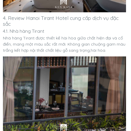
4. Review Hanoi Tirant Hotel cung cấp dịch vụ đặc
sắc
4.1. Nhà hàng Tirant
Nhà hàng Tirant được thiết kế hài hòa giữa chất hiện đại và cổ
điển, mang một màu sắc rất mới. Không gian chuộng gam màu
trắng kết hợp nội thất chất liệu gỗ sang trọng,hài hòa.