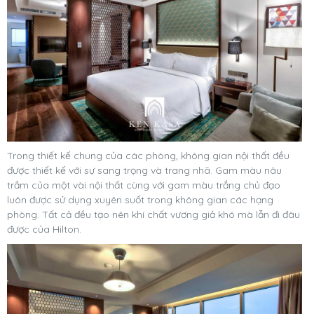
Trong thiết kế chung của các phòng, không gian nội thất đều
được thiết kế với sự sang trọng và trang nhã. Gam màu nâu
trầm của một vài nội thất cùng với gam màu trắng chủ đạo
luôn được sử dụng xuyên suốt trong không gian các hạng
phòng. Tất cả đều tạo nên khí chất vương giả khó mà lẫn đi đâu
được của Hilton.