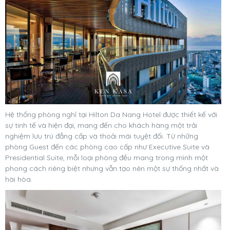
Hệ thống phòng nghỉ tại Hilton Da Nang Hotel được thiết kế với
sự tinh tế và hiện đại, mang đến cho khách hàng một trải
nghiệm lưu trú đẳng cấp và thoải mái tuyệt đối. Từ những
phòng Guest đến các phòng cao cấp như Executive Suite và
Presidential Suite, mỗi loại phòng đều mang trong mình một
phong cách riêng biệt nhưng vẫn tạo nên một sự thống nhất và
hài hòa.