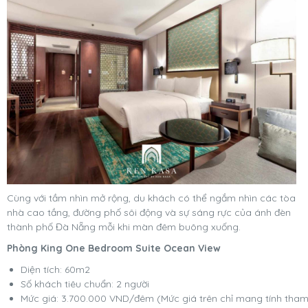
Cùng với tầm nhìn mở rộng, du khách có thể ngắm nhìn các tòa
nhà cao tầng, đường phố sôi động và sự sáng rực của ánh đèn
thành phố Đà Nẵng mỗi khi màn đêm buông xuống.
Phòng King One Bedroom Suite Ocean View
Diện tích: 60m2
Số khách tiêu chuẩn: 2 người
Mức giá: 3.700.000 VND/đêm (Mức giá trên chỉ mang tính tha