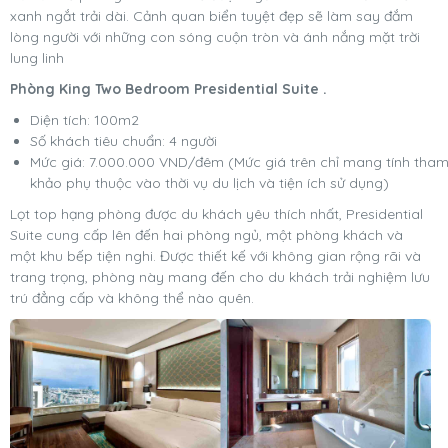
xanh ngắt trải dài. Cảnh quan biển tuyệt đẹp sẽ làm say đắm
lòng người với những con sóng cuộn tròn và ánh nắng mặt trời
lung linh
Phòng King Two Bedroom Presidential Suite .
Diện tích: 100m2
Số khách tiêu chuẩn: 4 người
Mức giá: 7.000.000 VND/đêm (Mức giá trên chỉ mang tính tha
khảo phụ thuộc vào thời vụ du lịch và tiện ích sử dụng)
Lọt top hạng phòng được du khách yêu thích nhất, Presidential
Suite cung cấp lên đến hai phòng ngủ, một phòng khách và
một khu bếp tiện nghi. Được thiết kế với không gian rộng rãi và
trang trọng, phòng này mang đến cho du khách trải nghiệm lưu
trú đẳng cấp và không thể nào quên.