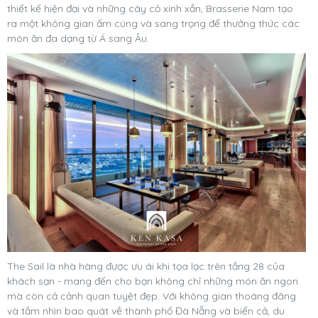
thiết kế hiện đại và những cây cỏ xinh xắn, Brasserie Nam tạo
ra một không gian ấm cúng và sang trọng để thưởng thức các
món ăn đa dạng từ Á sang Âu.
The Sail là nhà hàng được ưu ái khi tọa lạc trên tầng 28 của
khách sạn - mang đến cho bạn không chỉ những món ăn ngon
mà còn cả cảnh quan tuyệt đẹp. Với không gian thoáng đãng
và tầm nhìn bao quát về thành phố Đà Nẵng và biển cả, du