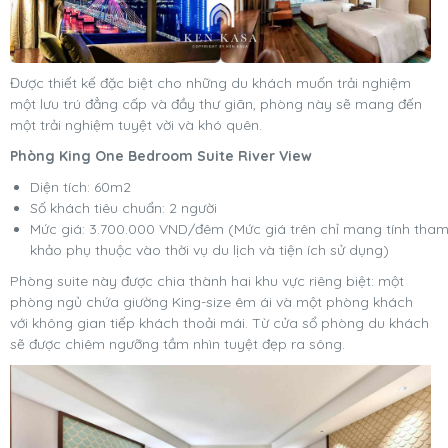
Được thiết kế đặc biệt cho những du khách muốn trải nghiệm
một lưu trú đẳng cấp và đầy thư giãn, phòng này sẽ mang đến
một trải nghiệm tuyệt vời và khó quên.
Phòng King One Bedroom Suite River View
Diện tích: 60m2
Số khách tiêu chuẩn: 2 người
Mức giá: 3.700.000 VND/đêm (Mức giá trên chỉ mang tính tha
khảo phụ thuộc vào thời vụ du lịch và tiện ích sử dụng)
Phòng suite này được chia thành hai khu vực riêng biệt: một
phòng ngủ chứa giường King-size êm ái và một phòng khách
với không gian tiếp khách thoải mái. Từ cửa sổ phòng du khách
sẽ được chiêm ngưỡng tầm nhìn tuyệt đẹp ra sông.