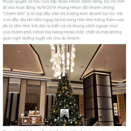
thuộc quyền sở hữu của tập đoàn Hilton danh tiếng. Dù chỉ mới
đi vào hoạt động 16/9/2019 nhưng Hilton đã nhanh chóng
“chiếm lĩnh” vị trí top đầu trên thị trường kinh doanh lưu trú. Với
vị trí đắc địa khi nằm ngay tại bờ sông Hàn thơ mộng thêm vào
đó là tầm nhìn trải dài ra biển cả và khung cảnh ngoạn mục
của thành phố, Hilton Da Nang Hotel chắc chắn là một không
gian nghỉ dưỡng tuyệt vời cho du khách.