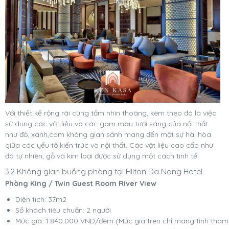
Với thiết kế rộng rãi cùng tầm nhìn thoáng, kèm theo đó là việc
sử dụng các vật liệu và các gam màu tươi sáng của nội thất
như đỏ, xanh,cam không gian sảnh mang đến một sự hài hòa
giữa các yếu tố kiến trúc và nội thất. Các vật liệu cao cấp như
đá tự nhiên, gỗ và kim loại được sử dụng một cách tinh tế.
3.2 Không gian buồng phòng tại Hilton Da Nang Hotel
Phòng King / Twin Guest Room River View
Diện tích: 37m2
Số khách tiêu chuẩn: 2 người
Mức giá: 1.840.000 VND/đêm (Mức giá trên chỉ mang tính tham