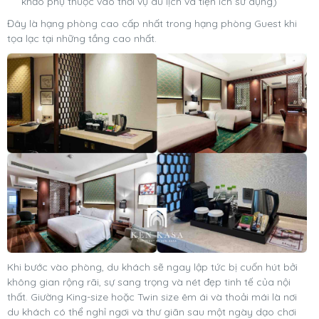
khảo phụ thuộc vào thời vụ du lịch và tiện ích sử dụng)
Đây là hạng phòng cao cấp nhất trong hạng phòng Guest khi
tọa lạc tại những tầng cao nhất.
Khi bước vào phòng, du khách sẽ ngay lập tức bị cuốn hút bởi
không gian rộng rãi, sự sang trọng và nét đẹp tinh tế của nội
thất. Giường King-size hoặc Twin size êm ái và thoải mái là nơi
du khách có thể nghỉ ngơi và thư giãn sau một ngày dạo chơi