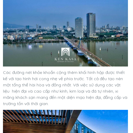
Các đường nét khỏe khoắn cộng thêm khối hình hộp được thiết
kế với tạo hình hơi cong nhẹ về phía trước. Tất cả đều tạo nên
một tổng thể hài hòa và đồng nhất. Với việc sử dụng các vật
liệu hiện đại và cao cấp như kính, kim loại và đá tự nhiên, xi
măng khách sạn mang đến một diện mạo hiện đại, đẳng cấp và
trường tồn với thời gian.