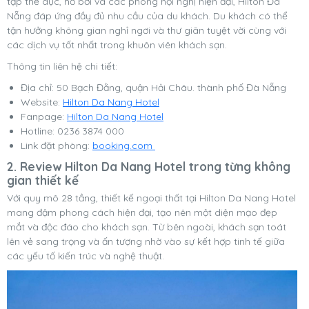
tập thể dục, hồ bơi và các phòng hội nghị hiện đại, Hilton Đà
Nẵng đáp ứng đầy đủ nhu cầu của du khách. Du khách có thể
tận hưởng không gian nghỉ ngơi và thư giãn tuyệt vời cùng với
các dịch vụ tốt nhất trong khuôn viên khách sạn.
Thông tin liên hệ chi tiết:
Địa chỉ: 50 Bạch Đằng, quận Hải Châu. thành phố Đà Nẵng
Website:
Hilton Da Nang Hotel
Fanpage:
Hilton Da Nang Hotel
Hotline: 0236 3874 000
Link đặt phòng:
booking.com
2. Review Hilton Da Nang Hotel trong từng không
gian thiết kế
Với quy mô 28 tầng, thiết kế ngoại thất tại Hilton Da Nang Hotel
mang đậm phong cách hiện đại, tạo nên một diện mạo đẹp
mắt và độc đáo cho khách sạn. Từ bên ngoài, khách sạn toát
lên vẻ sang trọng và ấn tượng nhờ vào sự kết hợp tinh tế giữa
các yếu tố kiến trúc và nghệ thuật.