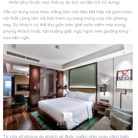
khảo phụ thuộc vào thời vụ du lịch và tiện ích sử dụng)
Vẫn sử dụng tone màu trắng làm chủ đạo kết hợp với gam màu
nội thất càng làm nổi bật thêm sự sang trọng của căn phòng
này. Du khách có thể thư giãn trên ghế sofa mềm mại trong
phòng khách hoặc tận hưởng giấc ngủ ngon trên giường King-
size tiện nghi.
Từ cửa sổ phòng du khách sẽ được ngắm nhìn toàn cảnh biển