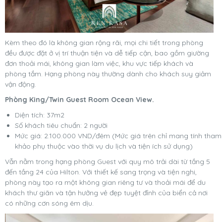
Kèm theo đó là không gian rộng rãi, mọi chi tiết trong phòng
đều được đặt ở vị trí thuận tiện và dễ tiếp cận, bao gồm giường
đơn thoải mái, không gian làm việc, khu vực tiếp khách và
phòng tắm. Hạng phòng này thường dành cho khách suy giảm
vận động.
Phòng King/Twin Guest Room Ocean View.
Diện tích: 37m2
Số khách tiêu chuẩn: 2 người
Mức giá: 2.100.000 VND/đêm (Mức giá trên chỉ mang tính tham
khảo phụ thuộc vào thời vụ du lịch và tiện ích sử dụng)
Vẫn nằm trong hạng phòng Guest với quy mô trải dài từ tầng 5
đến tầng 24 của Hilton. Với thiết kế sang trọng và tiện nghi,
phòng này tạo ra một không gian riêng tư và thoải mái để du
khách thư giãn và tận hưởng vẻ đẹp tuyệt đỉnh của biển cả nơi
có những cơn sóng êm dịu.