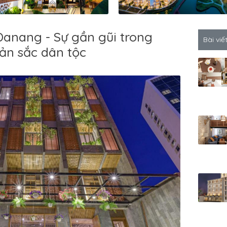
Danang - Sự gần gũi trong
Bài viế
ản sắc dân tộc