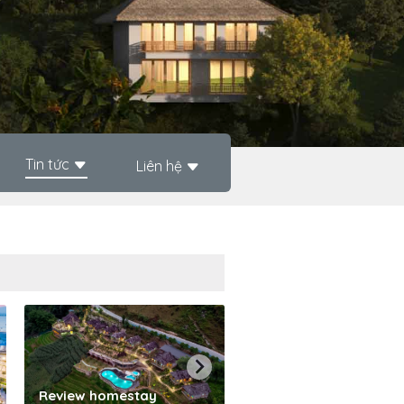
Tin tức
Liên hệ
Phần mềm quản lý kh
Review homestay
sạn