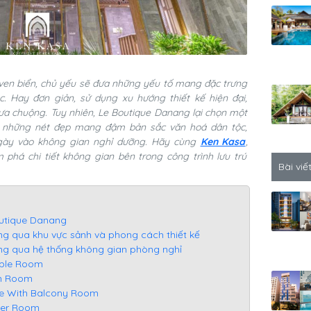
ng ven biển, chủ yếu sẽ đưa những yếu tố mang đặc trưng
c. Hay đơn giản, sử dụng xu hướng thiết kế hiện đại,
ưa chuộng. Tuy nhiên, Le Boutique Danang lại chọn một
g những nét đẹp mang đậm bản sắc văn hoá dân tộc,
ngày vào không gian nghỉ dưỡng. Hãy cùng
Ken Kasa
,
phá chi tiết không gian bên trong công trình lưu trú
Bài viế
outique Danang
ng qua khu vực sảnh và phong cách thiết kế
ng qua hệ thống không gian phòng nghỉ
uble Room
in Room
uxe With Balcony Room
mier Room