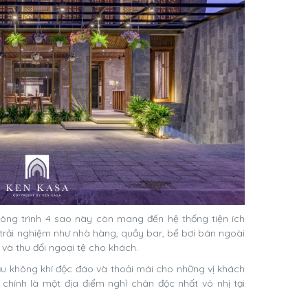
công trình 4 sao này còn mang đến hệ thống tiện ích
 trải nghiệm như nhà hàng, quầy bar, bể bơi bán ngoài
g và thu đổi ngoại tệ cho khách.
 không khí độc đáo và thoải mái cho những vị khách
chính là một địa điểm nghỉ chân độc nhất vô nhị tại