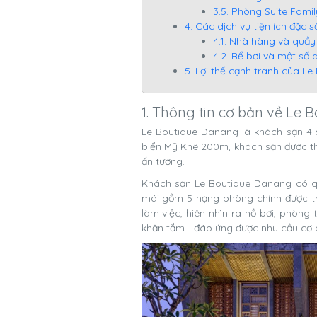
3.5. Phòng Suite Fam
4. Các dịch vụ tiện ích đặc 
4.1. Nhà hàng và quầy
4.2. Bể bơi và một số 
5. Lợi thế cạnh tranh của L
1. Thông tin cơ bản về Le
Le Boutique Danang là khách sạn 4 s
biển Mỹ Khê 200m, khách sạn được thi
ấn tượng.
Khách sạn Le Boutique Danang có qu
mái gồm 5 hạng phòng chính được tr
làm việc, hiên nhìn ra hồ bơi, phòng
khăn tắm… đáp ứng được nhu cầu cơ 