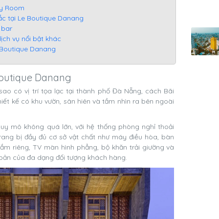
ily Room
sắc tại Le Boutique Danang
 bar
dịch vụ nổi bật khác
e Boutique Danang
 Boutique Danang
ao có vị trí tọa lạc tại thành phố Đà Nẵng, cách Bãi
ết kế có khu vườn, sân hiên và tầm nhìn ra bên ngoài
y mô không quá lớn, với hệ thống phòng nghỉ thoải
ang bị đầy đủ cơ sở vật chất như máy điều hòa, bàn
 tắm riêng, TV màn hình phẳng, bộ khăn trải giường và
bản của đa dạng đối tượng khách hàng.