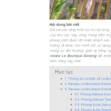
Nội dung bài viết
Đối với các công trình lưu trú tại vù
của khu vực này vòng trong kiến trú
phong cách được rất nhiều khách sạn 
hướng đi khác cho mình khi sử dụn
mang sự đời thường, giản dị hàng 
review Le Boutique Danang
để khám 
tiềm năng này nhé!
Mục lục
1. Thông tin cơ bản về Le B
2. Review Le Boutique Dana
3. Review Le Boutique Dana
3.1. Phòng Deluxe Do
3.2. Phòng Deluxe Tw
3.3. Phòng Suite Del
3.4. Phòng Suite Pre