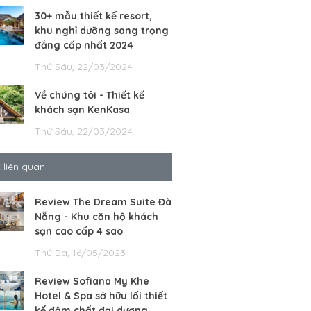
30+ mẫu thiết kế resort,
khu nghỉ dưỡng sang trọng
đẳng cấp nhất 2024
Thứ Sáu, 22/03/2024
Về chúng tôi - Thiết kế
khách sạn KenKasa
Thứ Sáu, 22/03/2024
t liên quan
Review The Dream Suite Đà
Nẵng - Khu căn hộ khách
sạn cao cấp 4 sao
Thứ Ba, 16/05/2023
Review Sofiana My Khe
Hotel & Spa sở hữu lối thiết
kế đậm chất đại dương