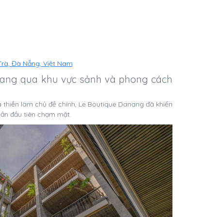
 Trà, Đà Nẵng, Việt Nam
nang qua khu vực sảnh và phong cách
và thiền làm chủ đề chính, Le Boutique Danang đã khiến
 lần đầu tiên chạm mặt.