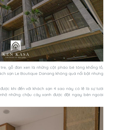
 tre, gỗ đan xen là những cột pháo bê tông khổng lồ,
khách sạn Le Boutique Danang không quá nổi bật nhưng
ược khi đến với khách sạn 4 sao này có lẽ là sự tươi
 nhờ những chậu cây xanh được đặt ngay bên ngoài