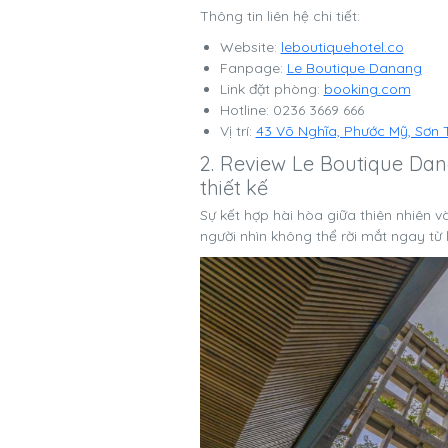
Thông tin liên hệ chi tiết:
Website:
leboutiquehotel.co
Fanpage:
Le Boutique Danang
Link đặt phòng:
booking.com
Hotline: 0236 3669 666
Vị trí:
43 Võ Nghĩa, Phước Mỹ, Sơn
2. Review Le Boutique Da
thiết kế
Sự kết hợp hài hòa giữa thiên nhiên 
người nhìn không thể rời mắt ngay từ