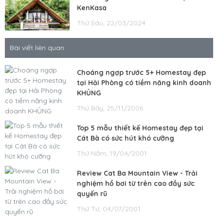
KenKasa
Thứ Sáu, 22/03/2024
Bài viết liên quan
Choáng ngợp trước 5+ Homestay đẹp
tại Hải Phòng có tiềm năng kinh doanh
KHỦNG
Thứ Bảy, 25/11/2006
Top 5 mẫu thiết kế Homestay đẹp tại
Cát Bà có sức hút khó cưỡng
Thứ Năm, 19/04/2001
Review Cat Ba Mountain View - Trải
nghiệm hồ bơi từ trên cao đầy sức
quyến rũ
Thứ Tư, 04/07/2001