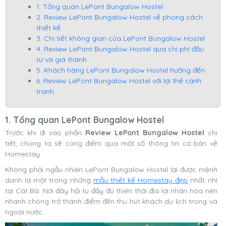
1. Tổng quan LePont Bungalow Hostel
2. Review LePont Bungalow Hostel về phong cách
thiết kế
3. Chi tiết không gian của LePont Bungalow Hostel
4. Review LePont Bungalow Hostel qua chi phí đầu
tư và giá thành
5. Khách hàng LePont Bungalow Hostel hướng đến
6. Review LePont Bungalow Hostel với lợi thế cạnh
tranh
1. Tổng quan LePont Bungalow Hostel
Trước khi đi vào phần
Review LePont Bungalow Hostel
chi
tiết, chúng ta sẽ cùng điểm qua một số thông tin cơ bản về
Homestay.
Không phải ngẫu nhiên LePont Bungalow Hostel lại được mệnh
danh là một trong những
mẫu thiết kế Homestay đẹp
nhất nhì
tại Cát Bà. Nơi đây hội tụ đầy đủ thiên thời địa lợi nhân hòa nên
nhanh chóng trở thành điểm đến thu hút khách du lịch trong và
ngoài nước.