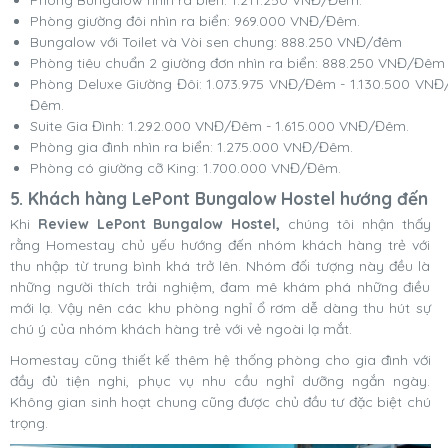
Phòng Bungalow nhìn ra biển: 1.211.250 VNĐ/Đêm.
Phòng giường đôi nhìn ra biển: 969.000 VNĐ/Đêm.
Bungalow với Toilet và Vòi sen chung: 888.250 VNĐ/đêm
Phòng tiêu chuẩn 2 giường đơn nhìn ra biển: 888.250 VNĐ/Đêm
Phòng Deluxe Giường Đôi: 1.073.975 VNĐ/Đêm - 1.130.500 VNĐ
Đêm.
Suite Gia Đình: 1.292.000 VNĐ/Đêm - 1.615.000 VNĐ/Đêm.
Phòng gia đình nhìn ra biển: 1.275.000 VNĐ/Đêm.
Phòng có giường cỡ King: 1.700.000 VNĐ/Đêm.
5. Khách hàng LePont Bungalow Hostel hướng đến
Khi
Review LePont Bungalow Hostel,
chúng tôi nhận thấy
rằng Homestay chủ yếu hướng đến nhóm khách hàng trẻ với
thu nhập từ trung bình khá trở lên. Nhóm đối tượng này đều là
những người thích trải nghiệm, đam mê khám phá những điều
mới lạ. Vậy nên các khu phòng nghỉ ổ rơm dễ dàng thu hút sự
chú ý của nhóm khách hàng trẻ với vẻ ngoài lạ mắt.
Homestay cũng thiết kế thêm hệ thống phòng cho gia đình với
đầy đủ tiện nghi, phục vụ nhu cầu nghỉ dưỡng ngắn ngày.
Không gian sinh hoạt chung cũng được chủ đầu tư đặc biệt chú
trọng.