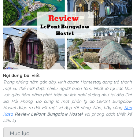
Nội dung bài viết
Trong những năm gần đây, kinh doanh Homestay đang trở thành
một xu thế mới được nhiều người quan tâm. Nhất là tại các khu
vực giàu tiềm năng phát triển du lịch nghỉ dưỡng như tại đảo Cát
Bà, Hải Phòng. Đó cũng là một phần lý do LePont Bungalow
Hostel được ra đời với một vẻ đẹp rất riêng. Nào, hãy cùng
Ken
Kasa
Review LePont Bungalow Hostel
với phong cách thiết kế
siêu lạ.
Mục lục