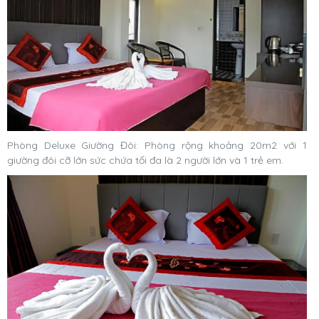
Phòng Deluxe Giường Đôi: Phòng rộng khoảng 20m2 với 1
giường đôi cỡ lớn sức chứa tối đa là 2 người lớn và 1 trẻ em.