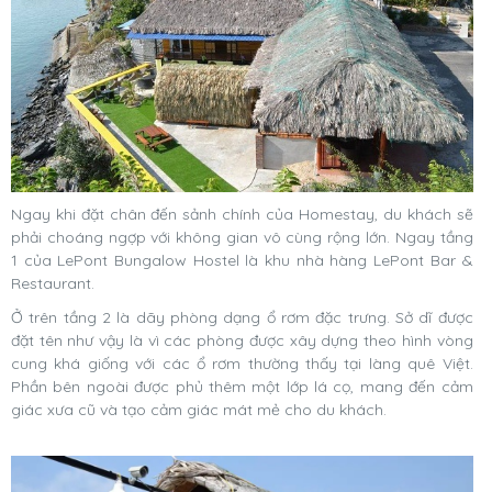
Ngay khi đặt chân đến sảnh chính của Homestay, du khách sẽ
phải choáng ngợp với không gian vô cùng rộng lớn. Ngay tầng
1 của LePont Bungalow Hostel là khu nhà hàng LePont Bar &
Restaurant.
Ở trên tầng 2 là dãy phòng dạng ổ rơm đặc trưng. Sở dĩ được
đặt tên như vậy là vì các phòng được xây dựng theo hình vòng
cung khá giống với các ổ rơm thường thấy tại làng quê Việt.
Phần bên ngoài được phủ thêm một lớp lá cọ, mang đến cảm
giác xưa cũ và tạo cảm giác mát mẻ cho du khách.