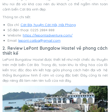
khu núi đá vôi khá cao nên du khách có thể ngắm nhìn toàn
cảnh biển Cát Bà xinh đẹp.
Thông tin chi tiết:
Địa chỉ:
Cát Bà, huyện Cát Hải, Hải Phòng
Số điện thoại: 0225 2884 888
Website:
https://lepontadventure.com/
Email:
lepont.catba@gmail.com
2. Review LePont Bungalow Hostel về phong cách
thiết kế
LePont Bungalow Hostel được thiết kế như một chiếc du thuyền
trên mặt biển Cát Bà. Trong đó, toàn khu là tổng hòa của lối
kiến trúc độc đáo khi kết hợp giữa phong cách hiện đại với hệ
thống Bungalow hình ổ rơm vô cùng đặc biệt. Đây cũng là nét
đẹp riêng đã làm nên tên tuổi của nơi đây.