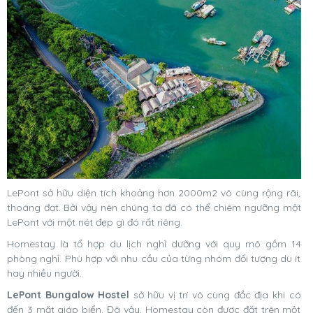
LePont sở hữu diện tích khoảng hơn 2000m2 vô cùng rộng rãi,
thoáng đạt. Bởi vậy nên chúng ta đã có thể chiêm ngưỡng một
LePont với một nét đẹp gì đó rất riêng.
Homestay là tổ hợp du lịch nghỉ dưỡng với quy mô gồm 14
phòng nghỉ. Phù hợp với nhu cầu của từng nhóm đối tượng dù ít
hay nhiều người.
LePont Bungalow Hostel
sở hữu vị trí vô cùng đắc địa khi có
đến 3 mặt giáp biển. Đã vậy, Homestay còn được đặt trên một