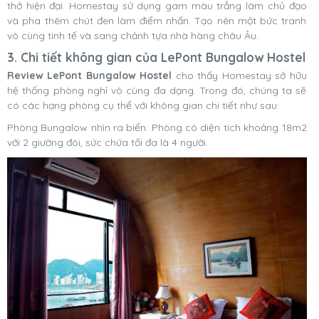
thở hiện đại. Homestay sử dụng gam màu trắng làm chủ đạo
và pha thêm chút đen làm điểm nhấn. Tạo nên một bức tranh
vô cùng tinh tế và sang chảnh tựa nhà hàng châu Âu.
3. Chi tiết không gian của LePont Bungalow Hostel
Review LePont Bungalow Hostel
cho thấy Homestay sở hữu
hệ thống phòng nghỉ vô cùng đa dạng. Trong đó, chúng ta sẽ
có các hạng phòng cụ thể với không gian chi tiết như sau:
Phòng Bungalow nhìn ra biển: Phòng có diện tích khoảng 18m2
với 2 giường đôi, sức chứa tối đa là 4 người.