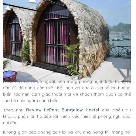
Khác hẳn với vẻ bề ngoài, bên trong phòng nghỉ được trang bị
đầy đủ đồ dùng cần thiết. Kết hợp với các ô cửa sổ lớn hướng
biển, tạo nên cảm giác thoải mái khi khách tham quan có thể
tha hồ nhìn ngắm cảnh biển.
Theo như
Review LePont Bungalow Hostel
của nhiều du
khách, phần lớn họ đều rất thích kiểu thiết kế phòng nghỉ của
nơi đây.
Không gian các phòng còn lại và khu nhà hàng thì mang hơi