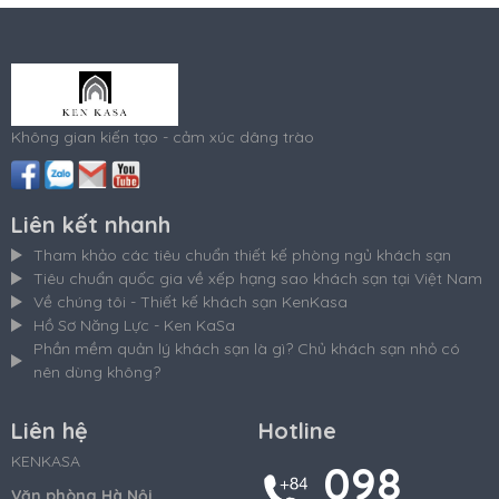
Không gian kiến tạo - cảm xúc dâng trào
Liên kết nhanh
Tham khảo các tiêu chuẩn thiết kế phòng ngủ khách sạn
Tiêu chuẩn quốc gia về xếp hạng sao khách sạn tại Việt Nam
Về chúng tôi - Thiết kế khách sạn KenKasa
Hồ Sơ Năng Lực - Ken KaSa
Phần mềm quản lý khách sạn là gì? Chủ khách sạn nhỏ có
nên dùng không?
Liên hệ
Hotline
KENKASA
098
Văn phòng Hà Nội