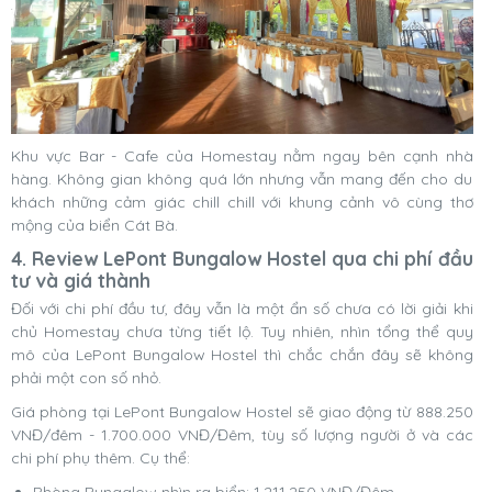
Khu vực Bar - Cafe của Homestay nằm ngay bên cạnh nhà
hàng. Không gian không quá lớn nhưng vẫn mang đến cho du
khách những cảm giác chill chill với khung cảnh vô cùng thơ
mộng của biển Cát Bà.
4. Review LePont Bungalow Hostel qua chi phí đầu
tư và giá thành
Đối với chi phí đầu tư, đây vẫn là một ẩn số chưa có lời giải khi
chủ Homestay chưa từng tiết lộ. Tuy nhiên, nhìn tổng thể quy
mô của LePont Bungalow Hostel thì chắc chắn đây sẽ không
phải một con số nhỏ.
Giá phòng tại LePont Bungalow Hostel sẽ giao động từ
888.250
VNĐ/đêm - 1.700.000 VNĐ/Đêm, tùy số lượng người ở và các
chi phí phụ thêm. Cụ thể: