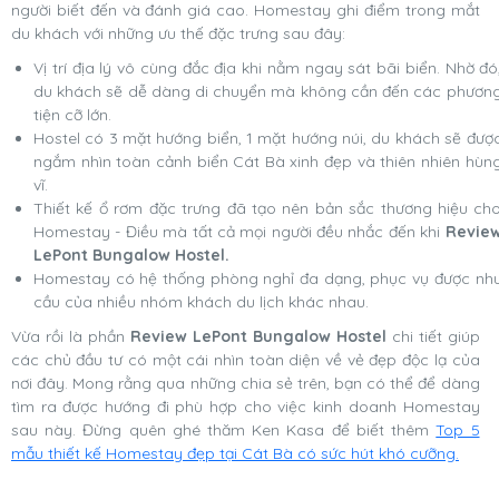
người biết đến và đánh giá cao. Homestay ghi điểm trong mắt
du khách với những ưu thế đặc trưng sau đây:
Vị trí địa lý vô cùng đắc địa khi nằm ngay sát bãi biển. Nhờ đó
du khách sẽ dễ dàng di chuyển mà không cần đến các phươn
tiện cỡ lớn.
Hostel có 3 mặt hướng biển, 1 mặt hướng núi, du khách sẽ đượ
ngắm nhìn toàn cảnh biển Cát Bà xinh đẹp và thiên nhiên hùn
vĩ.
Thiết kế ổ rơm đặc trưng đã tạo nên bản sắc thương hiệu ch
Homestay - Điều mà tất cả mọi người đều nhắc đến khi
Revie
LePont Bungalow Hostel.
Homestay có hệ thống phòng nghỉ đa dạng, phục vụ được nh
cầu của nhiều nhóm khách du lịch khác nhau.
Vừa rồi là phần
Review LePont Bungalow Hostel
chi tiết giúp
các chủ đầu tư có một cái nhìn toàn diện về vẻ đẹp độc lạ của
nơi đây. Mong rằng qua những chia sẻ trên, bạn có thể để dàng
tìm ra được hướng đi phù hợp cho việc kinh doanh Homestay
sau này. Đừng quên ghé thăm Ken Kasa để biết thêm
Top 5
mẫu thiết kế Homestay đẹp tại Cát Bà có sức hút khó cưỡng.