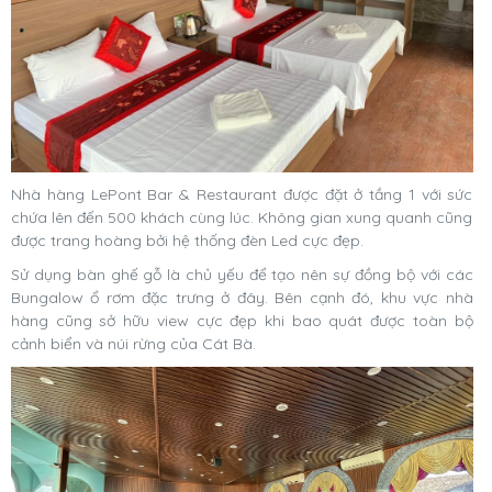
Nhà hàng LePont Bar & Restaurant được đặt ở tầng 1 với sức
chứa lên đến 500 khách cùng lúc. Không gian xung quanh cũng
được trang hoàng bởi hệ thống đèn Led cực đẹp.
Sử dụng bàn ghế gỗ là chủ yếu để tạo nên sự đồng bộ với các
Bungalow ổ rơm đặc trưng ở đây. Bên cạnh đó, khu vực nhà
hàng cũng sở hữu view cực đẹp khi bao quát được toàn bộ
cảnh biển và núi rừng của Cát Bà.