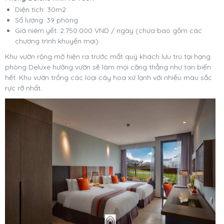
Diện tích: 30m2
Số lượng: 39 phòng
Giá niêm yết: 2.750.000 VND / ngày (chưa bao gồm các
chương trình khuyến mại)
Khu vườn rộng mở hiện ra trước mắt quý khách lưu trú tại hạng
phòng Deluxe hướng vườn sẽ làm mọi căng thẳng như tan biến
hết. Khu vườn trồng các loại cây hoa xứ lạnh với nhiều màu sắc
rực rỡ nhất.