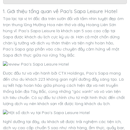
1. Giới thiệu tổng quan về Pao's Sapa Leisure Hotel
Tọa lạc tại vị trí đắc địa trên sườn đồi với tầm nhìn tuyệt đẹp ôm
trọn thung lũng Mường Hoa nên thơ và dãy Hoàng Liên Sơn
hùng vĩ. Pao’s Sapa Leisure là khách sạn 5 sao cao cấp tại
Sapa được khách du lịch cực kỳ ưu ái. Hơn cả một chốn dừng
chân lý tưởng với dịch vụ thân thiện và tiện nghi hoàn hảo,
Pao’s Sapa góp phần vào câu chuyện đầy cảm hứng về một
Sapa đích thực giữa núi rừng Tây Bắc.
Được đầu tư và vận hành bởi CTX Holdings, Pao’s Sapa mang
đến cho du khách 223 không gian nghỉ dưỡng đầy sáng tạo. Là
sự kết hợp hoàn hảo giữa phong cách hiện đại và nét truyền
thống bản địa Tây Bắc, cùng những "góc xanh" và vô vàn tiện
ích tiêu chuẩn. Có sự đầu tư chỉnh chu từ mặt hình thức đến chất
lượng dịch vụ nên khách sạn rất được lòng khách du lịch.
Nghỉ dưỡng tại đây, du khách sẽ được trải nghiệm các tiện ích,
dịch vụ cao cấp chuẩn 5 sao như: nhà hàng, ẩm thực, quầy bar,