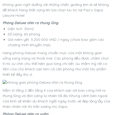
Không gian nghỉ dưỡng với những chiếc giường êm ái sẽ không
để khách hàng thất vọng khi lựa chọn lưu trú tại Pao’s Sapa
Leisure Hotel.
Phòng Deluxe nhìn ra thung lũng
Diện tích: 30m2
Số lượng: 60 phòng
Giá niêm yết: 3.200.000 VND / ngày (chưa bao gồm các
chương trình khuyến mại)
Hạng phòng Deluxe mang chuẩn mực của một không gian
sống sang trọng và thoải mái. Các phòng đều được chăm chút
tỉ mỉ, sự chỉn chu thể hiện qua từng chi tiết. Gu thẩm mỹ rất có
tầm của chủ khách sạn làm cả căn phòng như một tác phẩm
thiết kế đầy thú vị.
Nằm từ tầng 2 đến tầng 4 của khách sạn với ban công mở ra
thung lũng và đón sáng tự nhiên tối đa. Khung cảnh bên ngoài
cửa kính sẽ khiến du khách ngất ngây trước vẻ đẹp lộng lẫy của
thiên nhiên nơi thị trấn sương mù Sapa.
Phòng Deluxe nhìn ra vườn