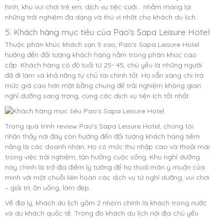
hình, khu vui chơi trẻ em, dịch vụ tiệc cưới… nhằm mang lại
những trải nghiệm đa dạng và thú vị nhất cho khách du lịch.
5. Khách hàng mục tiêu của Pao's Sapa Leisure Hotel
Thuộc phân khúc khách sạn 5 sao, Pao's Sapa Leisure Hotel
hướng đến đối tượng khách hàng nằm trong phân khúc cao
cấp. Khách hàng có độ tuổi từ 25- 45, chủ yếu là những người
đã đi làm và khả năng tự chủ tài chính tốt. Họ sẵn sàng chi trả
mức giá cao hơn mặt bằng chung để trải nghiệm không gian
nghỉ dưỡng sang trọng, cùng các dịch vụ tiện ích tốt nhất.
Trong quá trình review Pao's Sapa Leisure Hotel, chúng tôi
nhận thấy nơi đây còn hướng đến đối tượng khách hàng tiềm
năng là các doanh nhân. Họ có mức thu nhập cao và thoải mái
trong việc trải nghiệm, tận hưởng cuộc sống. Khu nghỉ dưỡng
này chính là trở địa điểm lý tưởng để họ thoả mãn ý muốn của
mình với một chuỗi liên hoàn các dịch vụ từ nghỉ dưỡng, vui chơi
– giải trí, ăn uống, làm đẹp…
Về địa lý, khách du lịch gồm 2 nhóm chính là khách trong nước
và du khách quốc tế. Trong đó khách du lịch nội địa chủ yếu