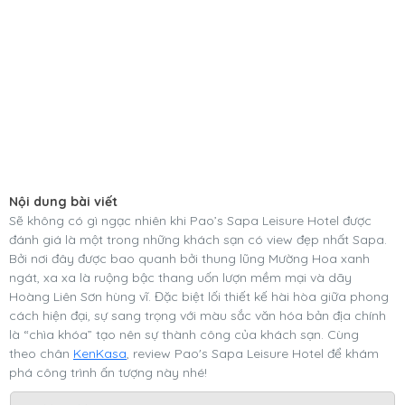
Nội dung bài viết
Sẽ không có gì ngạc nhiên khi Pao’s Sapa Leisure Hotel được
đánh giá là một trong những khách sạn có view đẹp nhất Sapa.
Bởi nơi đây được bao quanh bởi thung lũng Mường Hoa xanh
ngát, xa xa là ruộng bậc thang uốn lượn mềm mại và dãy
Hoàng Liên Sơn hùng vĩ. Đặc biệt lối thiết kế hài hòa giữa phong
cách hiện đại, sự sang trọng với màu sắc văn hóa bản địa chính
là “chìa khóa” tạo nên sự thành công của khách sạn. Cùng
theo chân
KenKasa
, review Pao's Sapa Leisure Hotel để khám
phá công trình ấn tượng này nhé!