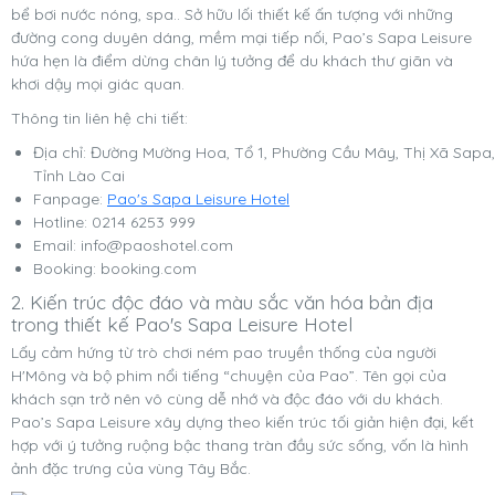
bể bơi nước nóng, spa.. Sở hữu lối thiết kế ấn tượng với những
đường cong duyên dáng, mềm mại tiếp nối, Pao’s Sapa Leisure
hứa hẹn là điểm dừng chân lý tưởng để du khách thư giãn và
khơi dậy mọi giác quan.
Thông tin liên hệ chi tiết:
Địa chỉ: Đường Mường Hoa, Tổ 1, Phường Cầu Mây, Thị Xã Sapa,
Tỉnh Lào Cai
Fanpage:
Pao's Sapa Leisure Hotel
Hotline: 0214 6253 999
Email:
info@paoshotel.com
Booking: booking.com
2. Kiến trúc độc đáo và màu sắc văn hóa bản địa
trong thiết kế Pao's Sapa Leisure Hotel
Lấy cảm hứng từ trò chơi ném pao truyền thống của người
H'Mông và bộ phim nổi tiếng “chuyện của Pao”. Tên gọi của
khách sạn trở nên vô cùng dễ nhớ và độc đáo với du khách.
Pao’s Sapa Leisure xây dựng theo kiến trúc tối giản hiện đại, kết
hợp với ý tưởng ruộng bậc thang tràn đầy sức sống, vốn là hình
ảnh đặc trưng của vùng Tây Bắc.