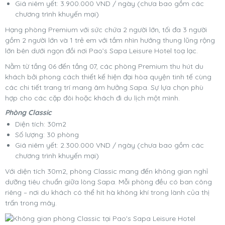
Giá niêm yết: 3.900.000 VND / ngày (chưa bao gồm các
chương trình khuyến mại)
Hạng phòng Premium với sức chứa 2 người lớn, tối đa 3 người
gồm 2 người lớn và 1 trẻ em với tầm nhìn hướng thung lũng rộng
lớn bên dưới ngọn đồi nơi Pao’s Sapa Leisure Hotel toạ lạc.
Nằm từ tầng 06 đến tầng 07, các phòng Premium thu hút du
khách bởi phong cách thiết kế hiện đại hòa quyện tinh tế cùng
các chi tiết trang trí mang âm hưởng Sapa. Sự lựa chọn phù
hợp cho các cặp đôi hoặc khách đi du lịch một mình.
Phòng Classic
Diện tích: 30m2
Số lượng: 30 phòng
Giá niêm yết: 2.300.000 VND / ngày (chưa bao gồm các
chương trình khuyến mại)
Với diện tích 30m2, phòng Classic mang đến không gian nghỉ
dưỡng tiêu chuẩn giữa lòng Sapa. Mỗi phòng đều có ban công
riêng – nơi du khách có thể hít hà không khí trong lành của thị
trấn trong mây.​