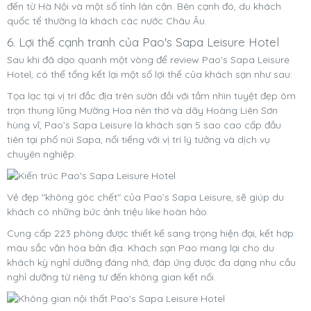
đến từ Hà Nội và một số tỉnh lân cận. Bên cạnh đó, du khách
quốc tế thường là khách các nước Châu Âu.
6. Lợi thế cạnh tranh của Pao's Sapa Leisure Hotel
Sau khi đã dạo quanh một vòng để review Pao's Sapa Leisure
Hotel, có thể tổng kết lại một số lợi thế của khách sạn như sau:
Tọa lạc tại vị trí đắc địa trên sườn đồi với tầm nhìn tuyệt đẹp ôm
trọn thung lũng Mường Hoa nên thơ và dãy Hoàng Liên Sơn
hùng vĩ, Pao’s Sapa Leisure là khách sạn 5 sao cao cấp đầu
tiên tại phố núi Sapa, nổi tiếng với vị trí lý tưởng và dịch vụ
chuyên nghiệp.
Vẻ đẹp "không góc chết" của Pao’s Sapa Leisure, sẽ giúp du
khách có những bức ảnh triệu like hoàn hảo.
Cung cấp 223 phòng được thiết kế sang trọng hiện đại, kết hợp
màu sắc văn hóa bản địa. Khách sạn Pao mang lại cho du
khách kỳ nghỉ dưỡng đáng nhớ, đáp ứng được đa dạng nhu cầu
nghỉ dưỡng từ riêng tư đến không gian kết nối.