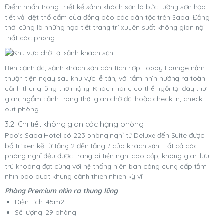
Điểm nhấn trong thiết kế sảnh khách sạn là bức tường sơn họa
tiết vải dệt thổ cẩm của đồng bào các dân tộc trên Sapa. Đồng
thời cũng là những họa tiết trang trí xuyên suốt không gian nội
thất các phòng.
Bên cạnh đó, sảnh khách sạn còn tích hợp Lobby Lounge nằm
thuận tiện ngay sau khu vực lễ tân, với tầm nhìn hướng ra toàn
cảnh thung lũng thơ mộng. Khách hàng có thể ngồi tại đây thư
giãn, ngắm cảnh trong thời gian chờ đợi hoặc check-in, check-
out phòng.
3.2. Chi tiết không gian các hạng phòng
Pao’s Sapa Hotel có 223 phòng nghỉ từ Deluxe đến Suite được
bố trí xen kẽ từ tầng 2 đến tầng 7 của khách sạn. Tất cả các
phòng nghỉ đều được trang bị tiện nghi cao cấp, không gian lưu
trú khoáng đạt cùng với hệ thống hiên ban công cung cấp tầm
nhìn bao quát khung cảnh thiên nhiên kỳ vĩ.
Phòng Premium nhìn ra thung lũng
Diện tích: 45m2
Số lượng: 29 phòng