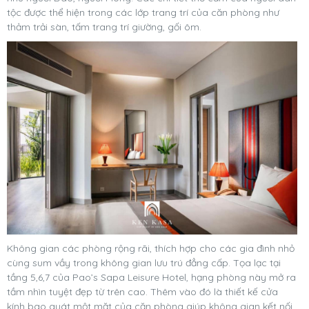
tộc được thể hiện trong các lớp trang trí của căn phòng như
thảm trải sàn, tấm trang trí giường, gối ôm.
Không gian các phòng rộng rãi, thích hợp cho các gia đình nhỏ
cùng sum vầy trong không gian lưu trú đẳng cấp. Tọa lạc tại
tầng 5,6,7 của Pao’s Sapa Leisure Hotel, hạng phòng này mở ra
tầm nhìn tuyệt đẹp từ trên cao. Thêm vào đó là thiết kế cửa
kính bao quát một mặt của căn phòng giúp không gian kết nối