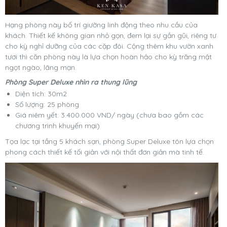
Hạng phòng này bố trí giường linh động theo nhu cầu của
khách. Thiết kế không gian nhỏ gọn, đem lại sự gần gũi, riêng tư
cho kỳ nghỉ dưỡng của các cặp đôi. Cộng thêm khu vườn xanh
tươi thì căn phòng này là lựa chọn hoàn hảo cho kỳ trăng mật
ngọt ngào, lãng mạn.
Phòng Super Deluxe nhìn ra thung lũng
Diện tích: 30m2
Số lượng: 25 phòng
Giá niêm yết: 3.400.000 VND/ ngày (chưa bao gồm các
chương trình khuyến mại)
Tọa lạc tại tầng 5 khách sạn, phòng Super Deluxe tôn lựa chọn
phong cách thiết kế tối giản với nội thất đơn giản mà tinh tế.