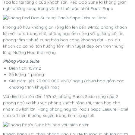
Tọa lạc tại tầng 6 của khách sạn, Red Dao Suite là không gian
nghỉ dưỡng sang trọng và thư thái bậc nhất Pao’s Sapa.
Phòng sở hữu không gian rộng lớn lên đến 84m2, phòng khách
lớn với sofa trang nhã, phòng ngủ ấm cúng với giường cỡ lớn,
phòng tắm tinh tế cùng hiên ban công khoáng đạt – nơi du
khách có cơ hội tận hưởng tầm nhìn tuyệt đẹp ôm trọn thung
lũng Mường Hoa thơ mộng.
Phòng Pao’s Suite
Diện tích: 157m2
Số lượng: 1 phòng
Giá niêm yết: 20.000.000 VND/ ngày (chưa bao gồm các
chương trình khuyến mại)
Với diện tích lên đến 157m2, phòng Pao’s Suite cung cấp 2
phòng ngủ và khu vực phòng khách rộng rãi, thích hợp cho
nhóm du lịch lớn. Hạng phòng này tại Pao’s Sapa Leisure Hotel
chỉ có 1 nên thường xuyên trong tình trạng full.
Khách hàng lựa chọn phòng Pao’s Suite thường là những người