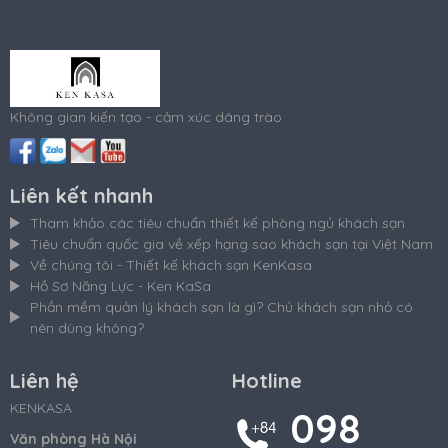
Không gian kiến tạo - cảm xúc dâng trào
Liên kết nhanh
Tham khảo các tiêu chuẩn thiết kế phòng ngủ khách sạn
Tiêu chuẩn quốc gia về xếp hạng sao khách sạn tại Việt Nam
Về chúng tôi - Thiết kế khách sạn KenKasa
Hồ Sơ Năng Lực - Ken KaSa
Phần mềm quản lý khách sạn là gì? Chủ khách sạn nhỏ có
nên dùng không?
Liên hệ
Hotline
KENKASA
098
Văn phòng Hà Nội