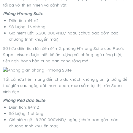
tối đa với thiên nhiên và cảnh vật.
Phòng H'mong Suite
Diện tích: 64m2
Số lượng: 16 phòng
Giá niêm yết: 5.200.000VND/ ngày (chưa bao gồm các
chương trình khuyến mại)
Sở hữu diện tích lên đến 64m2, phòng H'mong Suite của Pao’s
Sapa Leisure được thiết kế ấn tượng với phòng ngủ riêng biệt,
tiện nghi hoàn hảo cùng ban công rộng mở.
Tất cả hứa hẹn mang đến cho du khách không gian lý tưởng để
thư giãn sau ngày dài tham quan, mua sắm tại thị trấn Sapa
xinh đẹp.
Phòng Red Dao Suite
Diện tích: 84m2
Số lượng: 1 phòng
Giá niêm yết: 8.200.000VND/ ngày (chưa bao gồm các
chương trình khuyến mại)