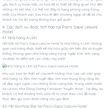
yêu thích sự hoàn hảo, xa hoa kể từ thiết kế tổng quan cho đến
những chi tiết nhỏ. Có thể nói, đây là hạng phòng sang trọng
nhất của khách sạn. Saự hoa lệ đến choáng ngợp sẽ để lại cho
khách lưu trú ấn tượng không bao giờ quên.
4. Các dịch vụ được tích hợp tại Pao's Sapa Leisure
Hotel
4.1. Nhà hàng A Lỉnh
Nổi bật tại Pao’s Sapa Leisure Hotel là nhà hàng A Lỉnh. Không
gian nhà hàng được thiết kế hài hòa giữa nét hiện đại và truyền
thống. Không gian nhà hàng sáng trọng, ngập tràn ánh sáng
và được tô diểm bởi các chậu cây xanh.
Khu vực bàn ăn thiết kế cửa kính chống chói cao sát trần giúp
nhà hàng có tầm nhìn tuyệt đẹp, ôm trọn thung lũng rộng lớn,
vẻ đẹp ngút ngàn của những thửa ruộng bậc thang xanh mướt,
và cả nóc nhà Đông Dương Fansipan “huyền thoại”. Tại đây, du
khách có thể thưởng thức bữa tối tự chọn theo chủ đề hoặc
thực đơn gọi món dành riêng cho gia đình.
4.2. MK Rooftop Bar tại Pao's Sapa Leisure Hotel