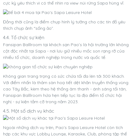
cực kỳ yêu thích vì có thể nhìn ra view núi rừng Sapa hùng vĩ.
Đồng thời cũng là điểm chụp hình lý tưởng cho các tín đồ yêu
thích chụp ảnh “sống ảo”.
4.4. Tổ chức sự kiện
Fansipan Balllroom tại khách sạn Pao’s là hội trường lớn không
cột độc nhất tại Sapa - nơi lưu giữ nhiều mốc son rạng rỡ của
nhiều tổ chức, doanh nghiệp trong nước và quốc tế.
Không gian trang trọng có sức chứa tối đa lên tới 300 khách.
Với điểm nhấn là thảm sàn hoạ tiết dệt khăn truyền thống vùng
cao Tây Bắc, kèm theo hệ thống âm thanh - ánh sáng tối tân,
Fansipan Balllroom hứa hẹn tiếp tục là địa điểm tổ chức hội
nghị - sự kiện tầm cỡ trong năm 2023.
4.5. Một số dịch vụ khác
Ngoài những dịch vụ trên, Pao's Sapa Leisure Hotel còn tích
hợp các khu vực ​Lobby Lounge, Karaoke, Club, phòng tập thể