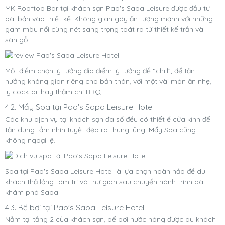
MK Rooftop Bar tại khách sạn Pao's Sapa Leisure được đầu tư
bài bản vào thiết kế. Không gian gây ấn tượng mạnh với những
gam màu nổi cùng nét sang trọng toát ra từ thiết kế trần và
sàn gỗ.
Một điểm chọn lý tưởng địa điểm lý tưởng để “chill”, để tận
hưởng không gian riêng cho bản thân, với một vài món ăn nhẹ,
ly cocktail hay thậm chí BBQ.
4.2. Mẩy Spa tại Pao's Sapa Leisure Hotel
Các khu dịch vụ tại khách sạn đa số đều có thiết ế cửa kính để
tận dụng tầm nhìn tuyệt đẹp ra thung lũng. Mẩy Spa cũng
không ngoại lệ.
Spa tại Pao's Sapa Leisure Hotel là lựa chọn hoàn hảo để du
khách thả lỏng tâm trí và thư giãn sau chuyến hành trình dài
khám phá Sapa.
4.3. Bể bơi tại Pao's Sapa Leisure Hotel
Nằm tại tầng 2 của khách sạn, bể bơi nước nóng được du khách