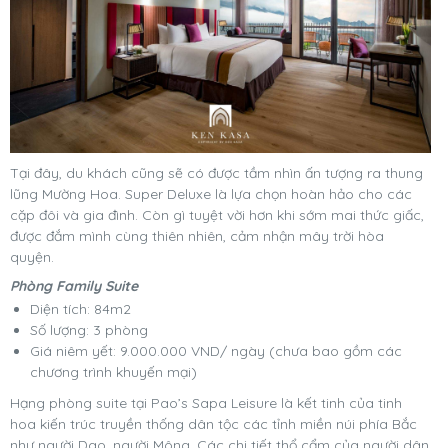
Tại đây, du khách cũng sẽ có được tầm nhìn ấn tượng ra thung
lũng Mường Hoa. Super Deluxe là lựa chọn hoàn hảo cho các
cặp đôi và gia đình. Còn gì tuyệt vời hơn khi sớm mai thức giấc,
được đắm mình cùng thiên nhiên, cảm nhận mây trời hòa
quyện.
Phòng Family Suite
Diện tích: 84m2
Số lượng: 3 phòng
Giá niêm yết: 9.000.000 VND/ ngày (chưa bao gồm các
chương trình khuyến mại)
Hạng phòng suite tại Pao’s Sapa Leisure là kết tinh của tinh
hoa kiến trúc truyền thống dân tộc các tỉnh miền núi phía Bắc
như người Dao, người Mông. Các chi tiết thổ cẩm của người dân