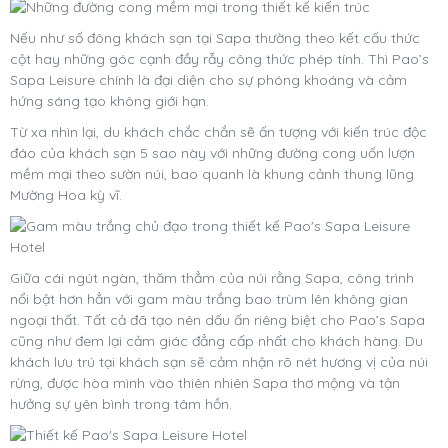
Nếu như số đông khách sạn tại Sapa thường theo kết cấu thức
cột hay những góc cạnh đầy rẫy công thức phép tính. Thì Pao’s
Sapa Leisure chính là đại diện cho sự phóng khoáng và cảm
hứng sáng tạo không giới hạn.
Từ xa nhìn lại, du khách chắc chắn sẽ ấn tượng với kiến trúc độc
đáo của khách sạn 5 sao này với những đường cong uốn lượn
mềm mại theo sườn núi, bao quanh là khung cảnh thung lũng
Mường Hoa kỳ vĩ.
Giữa cái ngút ngàn, thăm thẳm của núi rằng Sapa, công trình
nổi bật hơn hẳn với gam màu trắng bao trùm lên không gian
ngoại thất. Tất cả đã tạo nên dấu ấn riêng biệt cho Pao’s Sapa
cũng như đem lại cảm giác đẳng cấp nhất cho khách hàng. Du
khách lưu trú tại khách sạn sẽ cảm nhận rõ nét hương vị của núi
rừng, được hòa mình vào thiên nhiên Sapa thơ mộng và tận
hưởng sự yên bình trong tâm hồn.