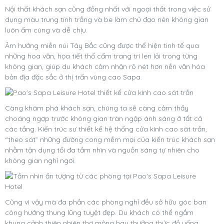
Nội thất khách sạn cũng đồng nhất với ngoại thất trong việc sử
dụng màu trung tính trắng và be làm chủ đạo nên không gian
luôn ấm cúng và dễ chịu.
Âm hưởng miền núi Tây Bắc cũng được thể hiện tinh tế qua
những hoa văn, họa tiết thổ cẩm trang trí len lỏi trong từng
không gian, giúp du khách cảm nhận rõ nét hơn nền văn hóa
bản địa đặc sắc ở thị trấn vùng cao Sapa.
Càng khám phá khách sạn, chúng ta sẽ càng cảm thấy
choáng ngợp trước không gian tràn ngập ánh sáng ở tất cả
các tầng. Kiến trúc sư thiết kế hệ thống cửa kính cao sát trần,
“theo sát” những đường cong mềm mại của kiến trúc khách sạn
nhằm tận dụng tối đa tầm nhìn và nguồn sáng tự nhiên cho
không gian nghỉ ngơi.
Cũng vì vậy mà đa phần các phòng nghỉ đều sở hữu góc ban
công hướng thung lũng tuyệt đẹp. Du khách có thể ngắm
khung cảnh thiên nhiên thơ mộng hay thưởng thức đồ uống