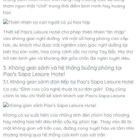
thơm ngon thật “chill” trong thời điểm bình minh hay hoàng
hôn.
Thiết kế Pao's Leisure Hotel cho phép thiên nhiên “ăn nhập”
vào không gian nghỉ dưỡng. Với một số hạng phòng cao cấp
hơn, du khách như được trải nghiệm cảm giác nghỉ dưỡng tại
biệt thự sân vườn, hòa cùng cảnh sắc núi rừng Tây Bắc. Mọi thứ
trở nên bình yên và khoáng đạt giữa chốn đại ngàn tuyệt diệu.
3. Không gian sảnh và hệ thống buồng phòng tại
Pao's Sapa Leisure Hotel
3.1. Không gian sảnh đón tiếp tại Pao's Sapa Leisure Hotel
Có câu “Đỉnh cao của nghệ thuật là sự đơn giản”. Đây cũng
chính là tiêu chí thiết kế sảnh khách sạn Pao's Sapa Leisure.
Không có sự xuất hiện của những ánh đèn chùm hào nhoáng,
hay những họa tiết điêu khắc cầu kỳ, phức tạp. Thay vào đó là
một không gian với trần cao, đường cong tuyệt hảo và tầm nhìn
thoáng thông qua hệ thống cửa kính cao sát trần.