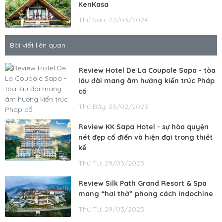
KenKasa
Thứ Sáu, 22/03/2024
Bài viết liên quan
Review Hotel De La Coupole Sapa - tòa
lâu đài mang âm hưởng kiến trúc Pháp
cổ
Thứ Bảy, 25/02/2023
Review KK Sapa Hotel - sự hòa quyện
nét đẹp cổ điển và hiện đại trong thiết
kế
Thứ Tư, 29/03/2023
Review Silk Path Grand Resort & Spa
mang “hơi thở” phong cách Indochine
Thứ Tư, 29/03/2023