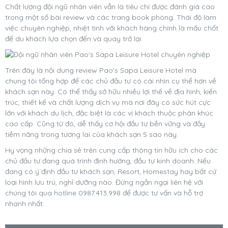
Chất lượng đội ngũ nhân viên vẫn là tiêu chí được đánh giá cao
trong một số bài review và các trang book phòng. Thái độ làm
việc chuyên nghiệp, nhiệt tình với khách hàng chính là mấu chốt
để du khách lựa chọn đến và quay trở lại.
Trên đây là nội dung review Pao's Sapa Leisure Hotel mà
chung tôi tổng hợp để các chủ đầu tư có cái nhìn cụ thể hơn về
khách sạn này. Có thể thấy sở hữu nhiều lợi thế về địa hình, kiến
trúc, thiết kế và chất lượng dịch vụ mà nơi đây có sức hút cực
lớn với khách du lịch, đặc biệt là các vị khách thuộc phân khúc
cao cấp. Cũng từ đó, dễ thấy cơ hội đầu tư bền vững và đầy
tiềm năng trong tương lai của khách sạn 5 sao này.
Hy vọng những chia sẻ trên cung cấp thông tin hữu ích cho các
chủ đầu tư đang quá trình định hướng, đầu tư kinh doanh. Nếu
đang có ý định đầu tư khách sạn, Resort, Homestay hay bất cứ
loại hình lưu trú, nghỉ dưỡng nào. Đừng ngần ngại liên hệ với
chúng tôi qua hotline 0987.413.998 để được tư vấn và hỗ trợ
nhanh nhất.