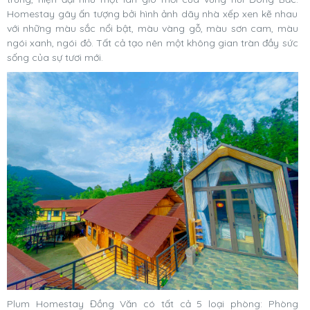
Homestay gây ấn tượng bởi hình ảnh dãy nhà xếp xen kẽ nhau
với những màu sắc nổi bật, màu vàng gỗ, màu sơn cam, màu
ngói xanh, ngói đỏ. Tất cả tạo nên một không gian tràn đầy sức
sống của sự tươi mới.
Plum Homestay Đồng Văn có tất cả 5 loại phòng: Phòng