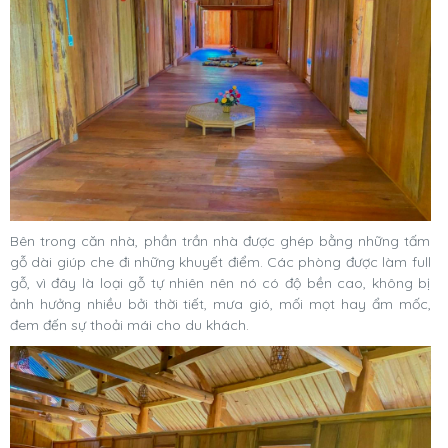
Bên trong căn nhà, phần trần nhà được ghép bằng những tấm
gỗ dài giúp che đi những khuyết điểm. Các phòng được làm full
gỗ, vì đây là loại gỗ tự nhiên nên nó có độ bền cao, không bị
ảnh hưởng nhiều bởi thời tiết, mưa gió, mối mọt hay ẩm mốc,
đem đến sự thoải mái cho du khách.