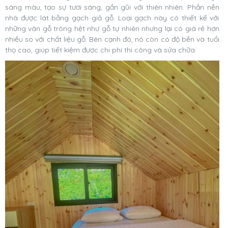
sáng màu, tạo sự tươi sáng, gần gũi với thiên nhiên. Phần nền
nhà được lát bằng gạch giả gỗ. Loại gạch này có thiết kế với
những vân gỗ trông hệt như gỗ tự nhiên nhưng lại có giá rẻ hơn
nhiều so với chất liệu gỗ. Bên cạnh đó, nó còn có độ bền và tuổi
thọ cao, giúp tiết kiệm được chi phí thi công và sửa chữa.