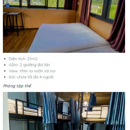
Diện tích: 21m2
Gồm: 2 giường đôi lớn
View: nhìn ra vườn và núi
Sức chứa tối đa 4 người
Phòng tập thể