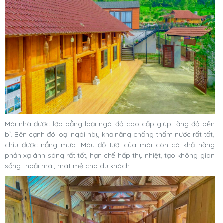
Mái nhà được lợp bằng loại ngói đỏ cao cấp giúp tăng độ bền
bỉ. Bên cạnh đó loại ngói này khả năng chống thấm nước rất tốt,
chịu được nắng mưa. Màu đỏ tươi của mái còn có khả năng
phản xạ ánh sáng rất tốt, hạn chế hấp thụ nhiệt, tạo không gian
sống thoải mái, mát mẻ cho du khách.