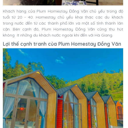
Khách hàng của Plum Homestay Đồng Văn chủ yếu trong độ
tuổi từ 20 - 40. Homestay chủ yếu khai thác các du khách
trong nước đến từ các thành phố lớn và một số tỉnh thành lân
cận. Bên cạnh đó, Plum Homestay Đồng Văn cũng thu hút
không ít những du khách nước ngoài khi đến với Hà Giang.
Lợi thế cạnh tranh của Plum Homestay Đồng Văn