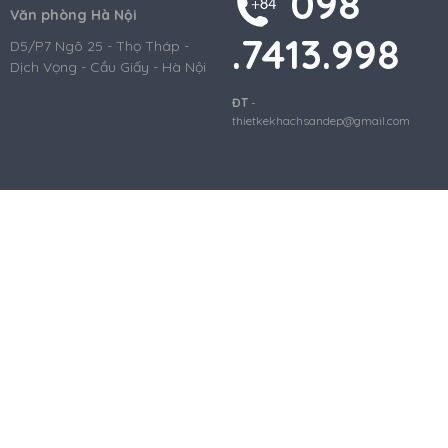
098
Văn phòng Hà Nội
.7413.998
D5/P7 Ngõ 25 - Thọ Tháp -
Dịch Vọng - Cầu Giấy - Hà Nội
ĐT
-
thietkekhachsandep@gmail.com