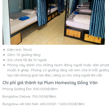
Diện tích: 35m2
Gồm: 10 giường tầng
Sức chứa tối đa 10 người
Phòng này dành cho những team đông người hoặc dân phượ
muốn ở ghép. Phòng có giường tầng với rèm che ở mỗi giườn
tạo nên không gian kín đáo, riêng tư cho từng người khi cần.
Chi phí giá thành tại Plum Homestay Đồng Văn
Phòng Giường Đôi: 500.000đ/đêm
Bungalow Deluxe: 700.000đ/đêm
Bungalow với Sân hiên: 640.000đ - 1.600.000đ/đêm