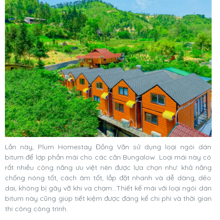
Lần này, Plum Homestay Đồng Văn sử dụng loại ngói dán
bitum để lợp phần mái cho các căn Bungalow. Loại mái này có
rất nhiều công năng ưu việt nên được lựa chọn như: khả năng
chống nóng tốt, cách âm tốt, lắp đặt nhanh và dễ dàng, dẻo
dai, không bị gãy vỡ khi va chạm…Thiết kế mái với loại ngói dán
bitum này cũng giúp tiết kiệm được đáng kể chi phí và thời gian
thi công công trình.