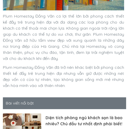
Plum Homestay Đồng Văn có lợi thế lớn bởi phong cách thiết
kế đầy trẻ trung hiện đại với đa dạng các loại phòng cho du
khách có thể thoải mái chọn lựa. Không gian ngoài trời rộng lớn
giúp du khách có thể tự do vui chơi, thư giãn. Plum Homestay
Đồng Văn sở hữu tầm view đẹp với xung quanh là những dãy
núi trùng điệp của Hà Giang. Chủ nhà tại Homestay vô cùng
thân thiện, phục vụ chu đáo, tận tình, đem lại trải nghiệm tuyệt
vời cho du khách khi đến đây.
Plum Homestay Đồng Văn đã trở nên khác biệt bởi phong cách
thiết kế đầy trẻ trung hiện đại nhưng vẫn giữ được những nét
đẹp vốn có của tự nhiên, tạo không gian sống mới mẻ nhưng
vẫn hòa mình vào với thiên nhiên.
Bài viết nổi bật
Diện tích phòng ngủ khách sạn là bao
nhiêu? Chủ đầu tư nhất định phải biết!