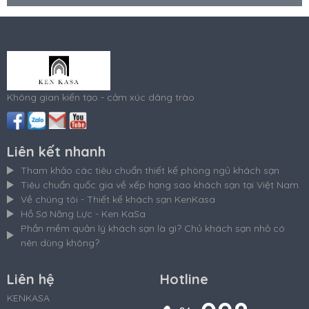
Không gian kiến tạo - cảm xúc dâng trào
Liên kết nhanh
Tham khảo các tiêu chuẩn thiết kế phòng ngủ khách sạn
Tiêu chuẩn quốc gia về xếp hạng sao khách sạn tại Việt Nam
Về chúng tôi - Thiết kế khách sạn KenKasa
Hồ Sơ Năng Lực - Ken KaSa
Phần mềm quản lý khách sạn là gì? Chủ khách sạn nhỏ có
nên dùng không?
Liên hệ
Hotline
KENKASA