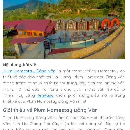
Nội dung bài viết
Plum Homestay Đồng Văn
là một trong những Homestay có
thiết kế độc đáo nhất tại Hà Giang. Plum Homestay Đồng Văn
mang trong mình lối thiết kế trẻ trung, đầy tươi mới nhưng vẫn
mang hơi thở của núi rừng thông qua những vật liệu gỗ tự
nhiên. Hãy cùng
KenKasa
khám phá những điều mới lạ trong
thiết kế của Plum Homestay Đồng Văn nhé!
Giới thiệu về Plum Homestay Đồng Văn
Plum Homestay Đồng Văn nằm ở thôn Xóm Mới, thị trấn Đồng
Văn, tỉnh Hà Giang. Nơi đây hiện lên với dáng vẻ đầy sự trẻ
trung, hiện đại như một làn gió mới của vùng núi Đông Bắc.