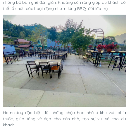
những bộ bàn ghế đơn giản. Khoảng sân rộng giúp du khách có
thể tổ chức các hoạt động như: nướng BBQ, đốt lửa trại…
Homestay đặc biệt đặt những chậu hoa nhỏ ở khu vực phía
trước, giúp tăng vẻ đẹp cho căn nhà, tạo sự vui vẻ cho du
khách.