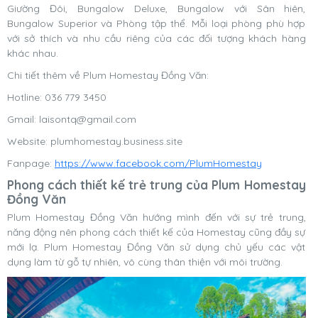
Giường Đôi, Bungalow Deluxe, Bungalow với Sân hiên,
Bungalow Superior và Phòng tập thể. Mỗi loại phòng phù hợp
với sở thích và nhu cầu riêng của các đối tượng khách hàng
khác nhau.
Chi tiết thêm về Plum Homestay Đồng Văn:
Hotline: 036 779 3450
Gmail:
laisontq@gmail.com
Website: plumhomestay.business.site
Fanpage:
https://www.facebook.com/PlumHomestay
Phong cách thiết kế trẻ trung của Plum Homestay
Đồng Văn
Plum Homestay Đồng Văn hướng mình đến với sự trẻ trung,
năng động nên phong cách thiết kế của Homestay cũng đầy sự
mới lạ. Plum Homestay Đồng Văn sử dụng chủ yếu các vật
dụng làm từ gỗ tự nhiên, vô cùng thân thiện với môi trường.