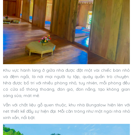
Khu vực hành lang ở giữa nhà được đặt một vài chiếc bàn nhỏ
và đệm ngồi, là nơi mọi người tụ tập, quây quần trò chuyện.
Nhà được bố trí với nhiều phòng nhỏ, tuy nhiên, mỗi phòng đều
có cửa sổ thông thoáng, đón gió, đón nắng, tạo không gian
sáng sủa, mát mẻ.
Vẫn với chất liệu gỗ quen thuộc, khu nhà Bungalow hiện lên với
nét thiết kế đầy sự hiện đại. Mỗi căn trông như một ngôi nhà nhỏ
xinh xắn, nổi bật.