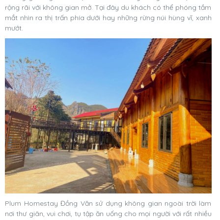
rộng rãi với không gian mở. Tại đây du khách có thể phóng tầm
mắt nhìn ra thị trấn phía dưới hay những rừng núi hùng vĩ, xanh
mướt.
Plum Homestay Đồng Văn sử dụng không gian ngoài trời làm
nơi thư giãn, vui chơi, tụ tập ăn uống cho mọi người với rất nhiều