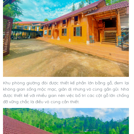
Khu phòng giường đôi được thiết kế phần lớn bằng gỗ, đem lại
không gian sống mộc mạc, giản dị nhưng vô cùng gần gũi. Nhà
được thiết kế với nhiều gian nên việc bố trí các cột gỗ lớn chống
đỡ vững chắc là điều vô cùng cần thiết.