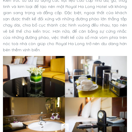
Kiến trúc sư đã sử dụng các vật liệu cao cấp như đá, gỗ, thủy
tinh và kim loại để tạo nên một Royal Ha Long Hotel với không
gian sang trọng và đẳng cấp. Đặc biệt, ngoại thất của khách
sạn được thiết kế đối xứng với những đường phào lớn thẳng tắp
chạy dài, chia bố cục thành các hình vuông đều nhau, tạo nên
vẻ bề thế cho kiến trúc. Hơn nữa, để cân bằng sự cứng nhắc
của những đường phào, việc thiết kế cửa sổ mái vòm phía trên
nóc toà nhà còn giúp cho Royal Ha Long trở nên dịu dàng hơn
bên thềm vịnh biển.