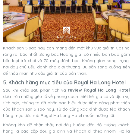
Khách sạn 5 sao này còn mang đến một khu vực giải trí Casino
rộng rãi bậc nhất. Sòng bạc Hoàng gia có nhiều bàn bao gồm
bốn loại trò chơi và 70 máy đánh bạc. Không gian sang trọng,
nơi đây chủ yếu dành cho giới thượng lưu sẵn sàng xuống tiền
để thỏa mãn nhu cầu giải trí của bản thân.
5. Khách hàng mục tiêu của Royal Ha Long Hotel
Sau khi khảo sát, phân tích và
review Royal Ha Long Hotel
dựa trên những yếu tố về phong cách thiết kế, giá cả và dịch vụ
tích hợp, chúng ta đã phần nào hiểu được tiềm năng phát triển
của khách sạn 5 sao này. Từ đó cũng xác định được tệp khách
hàng mục tiêu mà Royal Ha Long Hotel muốn hướng tới.
Không khó để nhận thấy nơi đây hướng đến đối tượng khách
hàng là các cặp đôi, gia đình và khách đi theo nhóm. Họ là