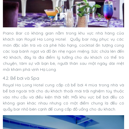
Piano Bar có không gian nằm trong khu vực nhà hàng của
khách sạn Royal Ha Long Hotel. Quầy bar này phục vụ các
món đặc sản trà và cà phê hảo hạng, cocktail ấn tượng cùng
các loại bánh ngọt và đồ ăn nhẹ ngon miệng. Sức chứa lên đến
40 khách, đây là địa điểm lý tưởng cho du khách có thể trò
chuyện, tâm sự với bạn bè, người thân sau một ngày dài mệt
mỏi khám phá vịnh Hạ Long.
4.2. Bể bơi và Spa
Royal Ha Long Hotel cung cấp cả bể bơi 4 mùa trong nhà và
bể bơi ngoài trời cho du khách thoải mái trải nghiệm tùy thuộc
vào nhu cầu và điều kiện thời tiết. Mỗi khu vực bể bơi đều có
không gian khác nhau nhưng có một điểm chung là đều có
quầy bar nhỏ bên cạnh để cung cấp đồ uống cho du khách.