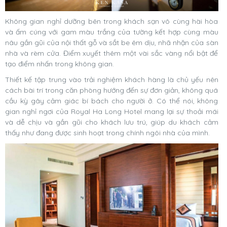
Không gian nghỉ dưỡng bên trong khách sạn vô cùng hài hòa
và ấm cúng với gam màu trắng của tường kết hợp cùng màu
nâu gần gũi của nội thất gỗ và sắt be êm dịu, nhã nhặn của sàn
nhà và rèm cửa. Điểm xuyết thêm một vài sắc vàng nổi bật để
tạo điểm nhấn trong không gian.
Thiết kế tập trung vào trải nghiệm khách hàng là chủ yếu nên
cách bài trí trong căn phòng hướng đến sự đơn giản, không quá
cầu kỳ gây cảm giác bí bách cho người ở. Có thể nói, không
gian nghỉ ngơi của Royal Ha Long Hotel mang lại sự thoải mái
và dễ chịu và gần gũi cho khách lưu trú, giúp du khách cảm
thấy như đang được sinh hoạt trong chính ngôi nhà của mình.