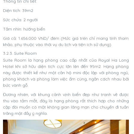
Thông tin chi tiết:
Diện tích: 39m2
Sức chứa: 2 người
Tầm nhìn: hướng biển
Giá cả: 1.656.000 VND/ đêm (Mức giá trên chỉ mang tính tham
khảo, phụ thuộc vào thời vụ du lịch và tiện ích sử dụng)
3.2.3. Suite Room
Suite Room là hạng phòng cao cấp nhất của Royal Ha Long
Hotel khi sở hữu diện tích cực lớn lên đến 95m2. Hạng phòng
này được thiết kế như một căn hộ mini độc lập với phòng ngủ,
phòng khách và phòng làm việc ấm cúng, ngăn cách nhau bởi
bức vành gỗ.
Đương nhiên, với khung cảnh vịnh biển đẹp như tranh vẽ được
thu vào tầm mắt, đây là hạng phòng rất thích hợp cho những
cặp đôi muốn có một không gian lãng mạn cho chuyến đi tuần
trăng mật đầy ý nghĩa.