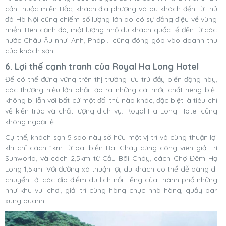
cận thuộc miền Bắc, khách địa phương và du khách đến từ thủ
đô Hà Nội cũng chiếm số lượng lớn do có sự đồng điệu về vùng
miền. Bên cạnh đó, một lượng nhỏ du khách quốc tế đến từ các
nước Châu Âu như: Anh, Pháp... cũng đóng góp vào doanh thu
của khách sạn.
6. Lợi thế cạnh tranh của Royal Ha Long Hotel
Để có thể đứng vững trên thị trường lưu trú đầy biến động này,
các thương hiệu lớn phải tạo ra những cái mới, chất riêng biệt
không bị lẫn với bất cứ một đối thủ nào khác, đặc biệt là tiêu chí
về kiến trúc và chất lượng dịch vụ. Royal Ha Long Hotel cũng
không ngoại lệ.
Cụ thể, khách sạn 5 sao này sở hữu một vị trí vô cùng thuận lợi
khi chỉ cách 1km từ bãi biển Bãi Cháy cùng công viên giải trí
Sunworld, và cách 2,5km từ Cầu Bãi Cháy, cách Chợ Đêm Hạ
Long 1,5km. Với đường xá thuận lợi, du khách có thể dễ dàng di
chuyển tới các địa điểm du lịch nổi tiếng của thành phố những
như khu vui chơi, giải trí cùng hàng chục nhà hàng, quầy bar
xung quanh.