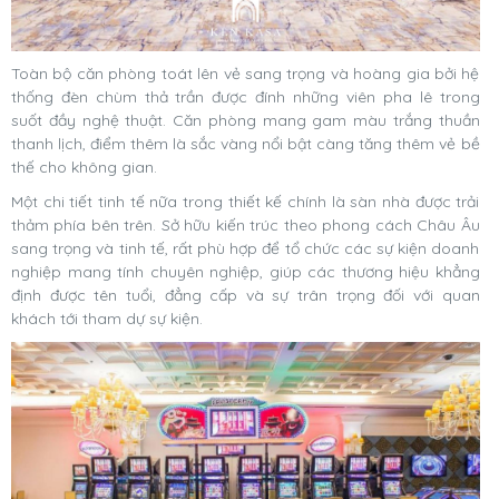
Toàn bộ căn phòng toát lên vẻ sang trọng và hoàng gia bởi hệ
thống đèn chùm thả trần được đính những viên pha lê trong
suốt đầy nghệ thuật. Căn phòng mang gam màu trắng thuần
thanh lịch, điểm thêm là sắc vàng nổi bật càng tăng thêm vẻ bề
thế cho không gian.
Một chi tiết tinh tế nữa trong thiết kế chính là sàn nhà được trải
thảm phía bên trên. Sở hữu kiến trúc theo phong cách Châu Âu
sang trọng và tinh tế, rất phù hợp để tổ chức các sự kiện doanh
nghiệp mang tính chuyên nghiệp, giúp các thương hiệu khẳng
định được tên tuổi, đẳng cấp và sự trân trọng đối với quan
khách tới tham dự sự kiện.