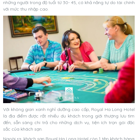
những người trong độ tuổi từ 30- 45, có khả năng tự do tài chính
với mức thu nhập cao.
Với không gian xanh nghỉ dưỡng cao cấp, Royal Ha Long Hotel
là địa điểm được rất nhiều du khách trong giới thượng lưu tìm
đến, sẵn sàng chi trả cho những dịch vụ, tiện ích trọn gói đặc
sắc của khách sạn.
Ngoài ra, khách sạn Royal Ha Long Hotel còn 1 tệp khách hàng