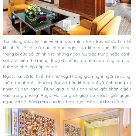
Tận dụng được lợi thế về vị trí của mình, kiến trúc sư đã tinh tế
khi thiết kế tất cả các phòng nghỉ của khách sạn đều được
trang bị cửa sổ lớn nhìn ra những ngọn núi trập trùng hoặc cảnh
vật vịnh biển thơ mộng, thay vì những tòa nhà cao tầng san sát
ở thành phố tấp nập, ồn ào.
Ngoài ra, với lối thiết kế như vậy, không gian nghỉ ngơi sẽ càng
thêm thoải mái, khoáng đạt với bầu không khí và ánh sáng tự
nhiên từ bên ngoài. Đừng quá lo nếu ánh nắng gắt phản chiếu
vào trong phòng, Royal Ha Long sẽ giúp du khách giải quyết
ngay với hệ thống rèm cửa lớn, bao trọn chiếc cửa ban công.