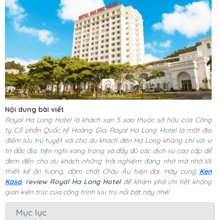
Nội dung bài viết
Royal Ha Long Hotel là khách sạn 5 sao thuộc sở hữu của Công
ty Cổ phần Quốc tế Hoàng Gia. Royal Ha Long Hotel là một địa
điểm lưu trú tuyệt vời cho du khách đến Hạ Long không chỉ với vị
trí đắc địa, tiện nghi sang trọng và đầy đủ các dịch vụ cao cấp để
đem đến cho du khách những trải nghiệm đáng nhớ mà nhờ lối
thiết kế ấn tượng, đậm chất Châu Âu hiện đại. Hãy cùng
Ken
Kasa
,
review Royal Ha Long Hotel
để khám phá chi tiết không
gian kiến trúc của công trình lưu trú nổi bật này nhé!
Mục lục