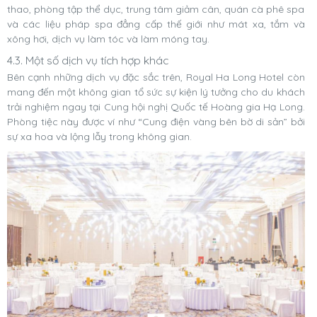
thao, phòng tập thể dục, trung tâm giảm cân, quán cà phê spa
và các liệu pháp spa đẳng cấp thế giới như mát xa, tắm và
xông hơi, dịch vụ làm tóc và làm móng tay.
4.3. Một số dịch vụ tích hợp khác
Bên cạnh những dịch vụ đặc sắc trên, Royal Ha Long Hotel còn
mang đến một không gian tổ sức sự kiện lý tưởng cho du khách
trải nghiệm ngay tại Cung hội nghị Quốc tế Hoàng gia Hạ Long.
Phòng tiệc này được ví như “Cung điện vàng bên bờ di sản” bởi
sự xa hoa và lộng lẫy trong không gian.