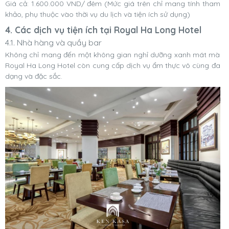
Giá cả: 1.600.000 VND/ đêm (Mức giá trên chỉ mang tính tham
khảo, phụ thuộc vào thời vụ du lịch và tiện ích sử dụng)
4. Các dịch vụ tiện ích tại Royal Ha Long Hotel
4.1. Nhà hàng và quầy bar
Không chỉ mang đến một không gian nghỉ dưỡng xanh mát mà
Royal Ha Long Hotel còn cung cấp dịch vụ ẩm thực vô cùng đa
dạng và đặc sắc.