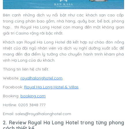
Bên cạnh những dịch vụ nổi bật như các khách sạn cao cấp
trong cùng phân bao gồm, nhà hàng, quầy bar, bể bơi, phòng
họp… thì Royal Ha Long Hotel còn mang đến một không gian
giải trí Casino rộng rãi bậc nhất.
Khách sạn Royal Ha Long Hotel đã kết hợp sự chào đón nồng
nhiệt của đội ngũ nhân viên và dịch vụ nghỉ dưỡng xuất sắc để
mang đến địa điểm lý tưởng cho chuyến hành trình khám phá
vịnh Hạ Long của du khách.
Thông tin liên hệ chi tiết:
Website:
royalhalonghotel.com
Facebook:
Royal Ha Long Hotel & Villas
Booking:
booking.com
Hotline: 0203 3848 777
Email:
sales@royalhalonghotel.com
2. Review Royal Ha Long Hotel trong từng phong
cách thiết kế