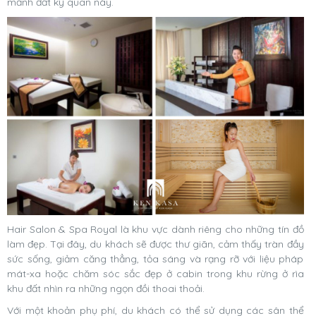
mảnh đất kỳ quan này.
Hair Salon & Spa Royal là khu vực dành riêng cho những tín đồ
làm đẹp. Tại đây, du khách sẽ được thư giãn, cảm thấy tràn đầy
sức sống, giảm căng thẳng, tỏa sáng và rạng rỡ với liệu pháp
mát-xa hoặc chăm sóc sắc đẹp ở cabin trong khu rừng ở rìa
khu đất nhìn ra những ngọn đồi thoai thoải.
Với một khoản phụ phí, du khách có thể sử dụng các sân thể