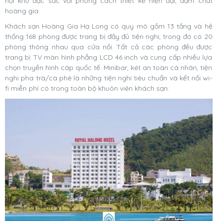
nội khu đặc sắc với phong cách thiết kế hiện đại, đậm chất
hoàng gia.
Khách sạn Hoàng Gia Hạ Long có quy mô gồm 13 tầng và hệ
thống 168 phòng được trang bị đầy đủ tiện nghi, trong đó có 20
phòng thông nhau qua cửa nối. Tất cả các phòng đều được
trang bị TV màn hình phẳng LCD 46 inch và cung cấp nhiều lựa
chọn truyền hình cáp quốc tế. Minibar, két an toàn cá nhân, tiện
nghi pha trà/cà phê là những tiện nghi tiêu chuẩn và kết nối wi-
fi miễn phí có trong toàn bộ khuôn viên khách sạn.