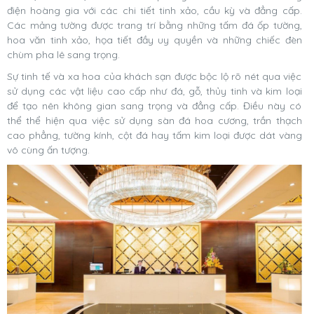
điện hoàng gia với các chi tiết tinh xảo, cầu kỳ và đẳng cấp.
Các mảng tường được trang trí bằng những tấm đá ốp tường,
hoa văn tinh xảo, họa tiết đầy uy quyền và những chiếc đèn
chùm pha lê sang trọng.
Sự tinh tế và xa hoa của khách sạn được bộc lộ rõ nét qua việc
sử dụng các vật liệu cao cấp như đá, gỗ, thủy tinh và kim loại
để tạo nên không gian sang trọng và đẳng cấp. Điều này có
thể thể hiện qua việc sử dụng sàn đá hoa cương, trần thạch
cao phẳng, tường kính, cột đá hay tấm kim loại được dát vàng
vô cùng ấn tượng.