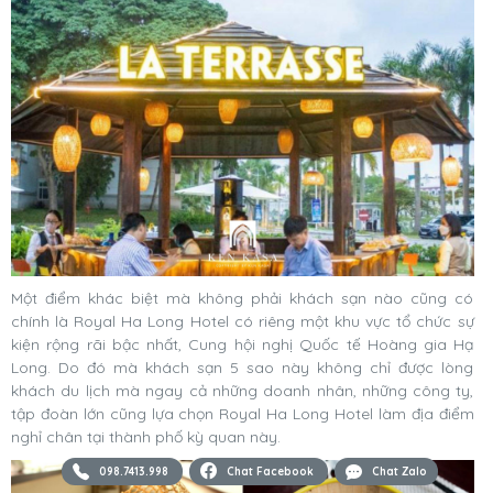
Một điểm khác biệt mà không phải khách sạn nào cũng có
chính là Royal Ha Long Hotel có riêng một khu vực tổ chức sự
kiện rộng rãi bậc nhất, Cung hội nghị Quốc tế Hoàng gia Hạ
Long. Do đó mà khách sạn 5 sao này không chỉ được lòng
khách du lịch mà ngay cả những doanh nhân, những công ty,
tập đoàn lớn cũng lựa chọn Royal Ha Long Hotel làm địa điểm
nghỉ chân tại thành phố kỳ quan này.
098.7413.998
Chat Facebook
Chat Zalo