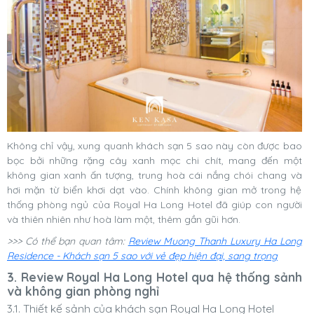
Không chỉ vậy, xung quanh khách sạn 5 sao này còn được bao
bọc bởi những rặng cây xanh mọc chi chít, mang đến một
không gian xanh ấn tượng, trung hoà cái nắng chói chang và
hơi mặn từ biển khơi dạt vào. Chính không gian mở trong hệ
thống phòng ngủ của Royal Ha Long Hotel đã giúp con người
và thiên nhiên như hoà làm một, thêm gần gũi hơn.
>>> Có thể bạn quan tâm:
Review Muong Thanh Luxury Ha Long
Residence - Khách sạn 5 sao với vẻ đẹp hiện đại, sang trọng
3. Review Royal Ha Long Hotel qua hệ thống sảnh
và không gian phòng nghỉ
3.1. Thiết kế sảnh của khách sạn Royal Ha Long Hotel