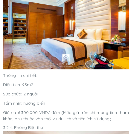
Thông tin chi tiết:
Diện tích: 95m2
Sức chứa: 2 người
Tầm nhìn: hướng biển
Giá cả: 6.300.000 VND/ đêm (Mức giá trên chỉ mang tính tham
khảo, phụ thuộc vào thời vụ du lịch và tiện ích sử dụng)
3.2.4. Phòng Biệt thự