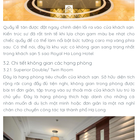
Quầy lễ tân được đặt ngay chính diện lối ra vào của khách sạn.
Kiến trúc sư đã rất tinh tế khi lựa chọn gam màu be nhạt cho
chiếc quầy để có thể làm nổi bật bức tường caro mạ vàng phía
sau. Có thể nói, đây là khu vực có không gian sang trọng nhất
trong khách sạn 5 sao Royal Ha Long Hotel.
3.2. Chi tiết không gian các hạng phòng
3.2.1. Superior Double/ Twin Room
Đây là hạng phòng tiêu chuẩn của khách sạn. Sở hữu diện tích
rộng rãi cùng đầy đủ tiện nghi, không gian trong phòng được
bài trí đơn giản, tập trung vào sự thoải mái của khách lưu trú là
chủ yếu. Đây là hạng phòng thích hợp dành cho những cá
nhân muốn đi du lịch một mình hoặc đơn giản là một nơi nghỉ
chân cho chuyến công tác tại thành phố Hạ Long.