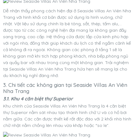
Dễ nhận thấy phong cách hiện đại ở Seaside Villas An Viên Nha
Trang với hình khối cơ bản được sử dụng là hình vuông, chữ
nhật. Vật liệu sử dụng chính là bê tông, sắt, thép, tấm alu,...
được tạo từ các công nghệ hiện đại mang lại không gian đầy
sang trọng, cao cấp. Hệ thống cửa được lắp cửa kính phù hợp
với ngôi nhà, đồng thời giúp khách du lịch có thể ngắm cảnh kể
cả không đi ra ngoài. Không gian các phòng ở tầng 1 sẽ là
không gian mở khi tích hợp phòng khách, nhà bếp,phòng ngủ
và quầy bar với nhau trong cùng một không gian. Trải nghiệm
tại Seaside Villas An Viên Nha Trang hứa hẹn sẽ mang lại cho
du khách kỳ nghỉ đáng nhớ.
3. Chi tiết các không gian tại Seaside Villas An Viên
Nha Trang
3.1. Khu 4 căn biệt thự Superior
Khu chính của Seaside Villas An Viên Nha Trang là 4 căn biệt
thự Superior nằm sát nhau tạo thành hình chữ U và có hồ bơi
nằm giữa. Các căn được thiết kế rất độc đáo với 2 khối nhà hình
chữ nhật nằm chồng lên nhau vừa khớp hoặc “so le”.