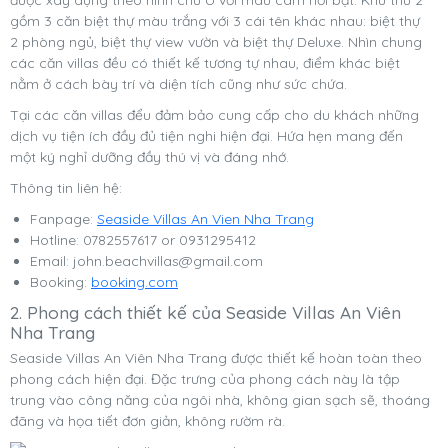
gồm 3 căn biệt thự màu trắng với 3 cái tên khác nhau: biệt thự
2 phòng ngủ, biệt thự view vườn và biệt thự Deluxe. Nhìn chung
các căn villas đều có thiết kế tương tự nhau, điểm khác biệt
nằm ở cách bày trí và diện tích cũng như sức chứa.
Tại các căn villas đểu đảm bảo cung cấp cho du khách những
dịch vụ tiện ích đầy đủ tiện nghi hiện đại. Hứa hẹn mang đến
một ký nghỉ dưỡng đầy thú vị và đáng nhớ.
Thông tin liên hệ:
Fanpage:
Seaside Villas An Vien Nha Trang
Hotline: 0782557617 or 0931295412
Email:
john.beachvillas@gmail.com
Booking:
booking.com
2. Phong cách thiết kế của Seaside Villas An Viên
Nha Trang
Seaside Villas An Viên Nha Trang được thiết kế hoàn toàn theo
phong cách hiện đại. Đặc trưng của phong cách này là tập
trung vào công năng của ngôi nhà, không gian sạch sẽ, thoáng
đãng và họa tiết đơn giản, không rườm rà.