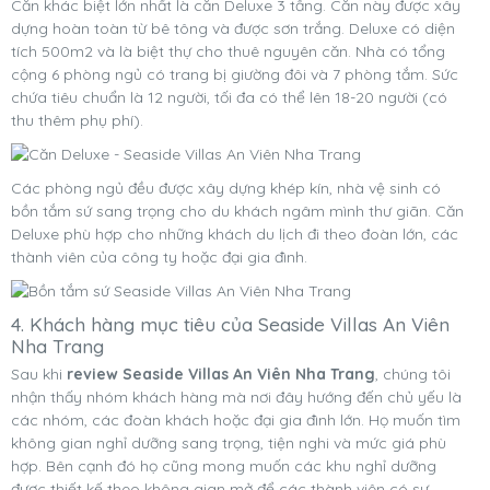
Căn khác biệt lớn nhất là căn Deluxe 3 tầng. Căn này được xây
dựng hoàn toàn từ bê tông và được sơn trắng. Deluxe có diện
tích 500m2 và là biệt thự cho thuê nguyên căn. Nhà có tổng
cộng 6 phòng ngủ có trang bị giường đôi và 7 phòng tắm. Sức
chứa tiêu chuẩn là 12 người, tối đa có thể lên 18-20 người (có
thu thêm phụ phí).
Các phòng ngủ đều được xây dựng khép kín, nhà vệ sinh có
bồn tắm sứ sang trọng cho du khách ngâm mình thư giãn. Căn
Deluxe phù hợp cho những khách du lịch đi theo đoàn lớn, các
thành viên của công ty hoặc đại gia đình.
4. Khách hàng mục tiêu của Seaside Villas An Viên
Nha Trang
Sau khi
review Seaside Villas An Viên Nha Trang
, chúng tôi
nhận thấy nhóm khách hàng mà nơi đây hướng đến chủ yếu là
các nhóm, các đoàn khách hoặc đại gia đình lớn. Họ muốn tìm
không gian nghỉ dưỡng sang trọng, tiện nghi và mức giá phù
hợp. Bên cạnh đó họ cũng mong muốn các khu nghỉ dưỡng
được thiết kế theo không gian mở để các thành viên có sự