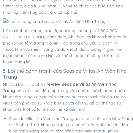
tương tác, giao lưu với nhau. Có thể tổ chức các bữa tiệc sinh
nhật, kỷ niệm hay các trò chơi tập thể.
Mức giá thuê hiện tại dao động trong khoảng từ 2.800.000
VND- 8.500.000 VND/ căn/ đêm, phù hợp với khách hàng thuộc
phân khúc tầm trung trở lên. Tập trung chủ yếu là các tỉnh
thuộc khu vực miền Trung và du khách địa phương. Ngoài ra
lượng khách đến từ Hà Nội và khách quốc tế cũng chiếm số
lượng đáng kể.
5. Lợi thế cạnh tranh của Seaside Villas An Viên Nha
Trang
Như đã bật mí ở phần
review Seaside Villas An Viên Nha
Trang
bên trên, nơi đây tập trung vào nhóm khách hàng phân
khúc tầm trung và cao cấp nên có sự cạnh tranh rất lớn. Do đó
villas cần phải có sự khác biệt so với đối thủ để có thể tạo sự
khác biệt. Một số lợi thế có thể kể đến như:
Seaside Villas An Viên Nha Trang nằm cách bãi biển Nha Trang
chỉ 5 phút đi bộ, khách du lịch có thể dễ dàng di chuyển, đón
bình minh sáng sớm và tắm nắng trên biển thật tuyệt vời