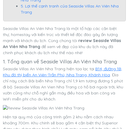
5. Lợi thế cạnh tranh của Seaside Villas An Viên Nha
Trang
Seaside Villas An Viên Nha Trang là một tổ hợp các căn biệt
thự, homestay với kiến trúc và thiết kế độc đáo gây ấn tượng
mạnh với khách du lịch. Cùng chúng tôi
review Seaside Villas
An Viên Nha Trang
để xem vẻ đẹp của khu du lịch này đã
chinh phục khách du lịch như thế nào nhé!
1. Tổng quan về Seaside Villas An Viên Nha Trang
Seaside Villas An Viên Nha Trang hiện tọa lạc tại
B14, đường 1B,
Khu đô thị biển An Viên-Trần Phú, Nha Trang, Khánh Hòa
. Địa
chỉ này cách Bãi biển Nha Trang chỉ 1,9 km tương đương 5 phút
đi bộ. Seaside Villas An Vien Nha Trang có hồ bơi ngoài trời, khu
vườn cũng như chỗ nghỉ gắn máy điều hòa với ban công và
WiFi miễn phí cho du khách.
Hiện tại quy mô của công trình gồm 2 khu nằm cách nhau
khoảng 700m. Khu chính sẽ bao gồm 4 căn biệt thự Superior
được xây dựng theo hình chữ U với màu cam nổi bật. Khu thứ 2