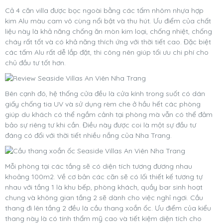
Cả 4 căn villa được bọc ngoài bằng các tấm nhôm nhựa hợp
kim Alu màu cam vô cùng nổi bật và thu hút. Ưu điểm của chất
liệu này là khả năng chống ăn mòn kim loại, chống nhiệt, chống
cháy rất tốt và có khả năng thích ứng với thời tiết cao. Đặc biệt
các tấm Alu rất dễ lắp đặt, thi công nên giúp tối ưu chi phí cho
chủ đầu tư tốt hơn.
Bên cạnh đó, hệ thống cửa đều là cửa kính trong suốt có dán
giấy chống tia UV và sử dụng rèm che ở hầu hết các phòng
giúp du khách có thể ngắm cảnh tại phòng mà vẫn có thể đảm
bảo sự riêng tư khi cần. Điều này được coi là một sự đầu tư
đáng có đối với thời tiết nhiều nắng của Nha Trang.
Mỗi phòng tại các tầng sẽ có diện tích tương đương nhau
khoảng 100m2. Về cơ bản các căn sẽ có lối thiết kế tương tự
nhau với tầng 1 là khu bếp, phòng khách, quầy bar sinh hoạt
chung và không gian tầng 2 sẽ dành cho việc nghỉ ngơi. Cầu
thang đi lên tầng 2 đều là cầu thang xoắn ốc. Ưu điểm của kiểu
thang này là có tính thẩm mỹ cao và tiết kiệm diện tích cho