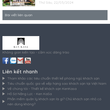
Thứ Sáu, 22/03/2024
Bài viết liên quan
Không gian kiến tạo - cảm xúc dâng trào
Liên kết nhanh
Tham khảo các tiêu chuẩn thiết kế phòng ngủ khách sạn
Tiêu chuẩn quốc gia về xếp hạng sao khách sạn tại Việt Nam
Về chúng tôi - Thiết kế khách sạn KenKasa
Hồ Sơ Năng Lực - Ken KaSa
Phần mềm quản lý khách sạn là gì? Chủ khách sạn nhỏ có
nên dùng không?