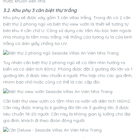
trước khuôn viên nhà.
3.2. Khu phụ 3 căn biệt thự trắng
Khu phụ sẽ được xây gồm 3 căn villas trắng. Trong đó có 2 căn
biệt thự 2 phòng ngủ và biệt thự view vườn là thiết kế tương tự
bên khu 4 căn chữ U. Cũng sử dụng các tấm Alu bọc bên ngoài
nhà nhưng là tấm màu trắng. Hệ thống cửa tương tự là cửa kính
trắng có dán giấy chống tia UV.
Tuy nhiên căn biệt thự 2 phòng ngủ sẽ có tầm nhìn hướng ra
biển và có diện tích 80m2. Phòng được đặt 2 giường đôi lớn và 1
giường lớn, ở được tiêu chuẩn 6 người. Phù hợp cho các gia đình,
nhóm bạn nhỏ hoặc cũng có thể là các cặp đôi.
Căn biệt thự view vườn có tầm nhìn ra vườn với diện tích 160m2.
Căn này được trang bị 6 giường đôi lớn và 3 giường lớn, ở được
tiêu chuẩn 18-20 người. Căn này là không gian lý tưởng cho đại
gia đình, khách đi theo đoàn đông người.