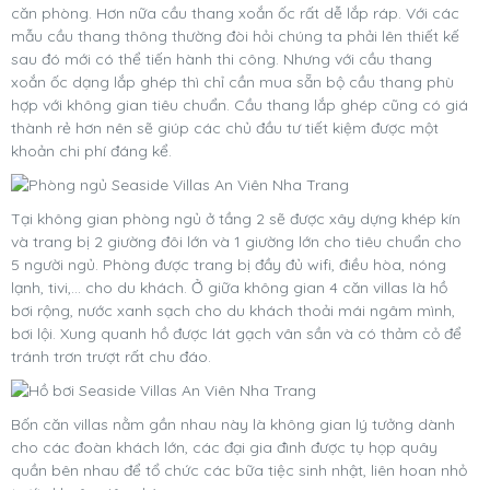
căn phòng. Hơn nữa cầu thang xoắn ốc rất dễ lắp ráp. Với các
mẫu cầu thang thông thường đòi hỏi chúng ta phải lên thiết kế
sau đó mới có thể tiến hành thi công. Nhưng với cầu thang
xoắn ốc dạng lắp ghép thì chỉ cần mua sẵn bộ cầu thang phù
hợp với không gian tiêu chuẩn. Cầu thang lắp ghép cũng có giá
thành rẻ hơn nên sẽ giúp các chủ đầu tư tiết kiệm được một
khoản chi phí đáng kể.
Tại không gian phòng ngủ ở tầng 2 sẽ được xây dựng khép kín
và trang bị 2 giường đôi lớn và 1 giường lớn cho tiêu chuẩn cho
5 người ngủ. Phòng được trang bị đầy đủ wifi, điều hòa, nóng
lạnh, tivi,... cho du khách.
Ở giữa không gian 4 căn villas là hồ
bơi rộng, nước xanh sạch cho du khách thoải mái ngâm mình,
bơi lội. Xung quanh hồ được lát gạch vân sần và có thảm cỏ để
tránh trơn trượt rất chu đáo.
Bốn căn villas nằm gần nhau này là không gian lý tưởng dành
cho các đoàn khách lớn, các đại gia đình được tụ họp quây
quần bên nhau để tổ chức các bữa tiệc sinh nhật, liên hoan nhỏ