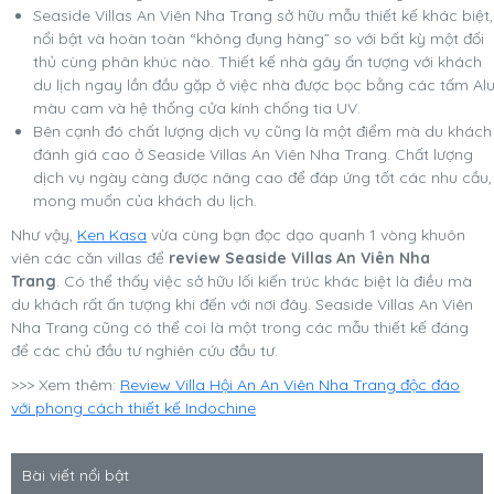
Seaside Villas An Viên Nha Trang sở hữu mẫu thiết kế khác biệt,
nổi bật và hoàn toàn “không đụng hàng” so với bất kỳ một đối
thủ cùng phân khúc nào. Thiết kế nhà gây ấn tượng với khách
du lịch ngay lần đầu gặp ở việc nhà được bọc bằng các tấm Al
màu cam và hệ thống cửa kính chống tia UV.
Bên cạnh đó chất lượng dịch vụ cũng là một điểm mà du khách
đánh giá cao ở Seaside Villas An Viên Nha Trang. Chất lượng
dịch vụ ngày càng được nâng cao để đáp ứng tốt các nhu cầu,
mong muốn của khách du lịch.
Như vậy,
Ken Kasa
vừa cùng bạn đọc dạo quanh 1 vòng khuôn
viên các căn villas để
review Seaside Villas An Viên Nha
Trang
. Có thể thấy việc sở hữu lối kiến trúc khác biệt là điều mà
du khách rất ấn tượng khi đến với nơi đây. Seaside Villas An Viên
Nha Trang cũng có thể coi là một trong các mẫu thiết kế đáng
để các chủ đầu tư nghiên cứu đầu tư.
>>> Xem thêm:
Review Villa Hội An An Viên Nha Trang độc đáo
với phong cách thiết kế Indochine
Bài viết nổi bật