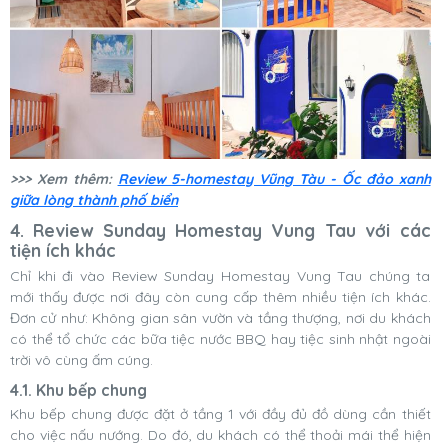
>>> Xem thêm:
Review 5-homestay Vũng Tàu - Ốc đảo xanh
giữa lòng thành phố biển
4. Review Sunday Homestay Vung Tau với các
tiện ích khác
Chỉ khi đi vào Review Sunday Homestay Vung Tau chúng ta
mới thấy được nơi đây còn cung cấp thêm nhiều tiện ích khác.
Đơn cử như: Không gian sân vườn và tầng thượng, nơi du khách
có thể tổ chức các bữa tiệc nước BBQ hay tiệc sinh nhật ngoài
trời vô cùng ấm cúng.
4.1. Khu bếp chung
Khu bếp chung được đặt ở tầng 1 với đầy đủ đồ dùng cần thiết
cho việc nấu nướng. Do đó, du khách có thể thoải mái thể hiện