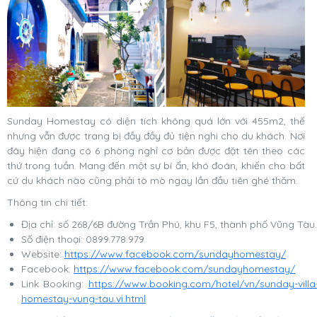
Sunday Homestay có diện tích không quá lớn với 455m2, thế
nhưng vẫn được trang bị đầy đầy đủ tiện nghi cho du khách. Nơi
đây hiện đang có 6 phòng nghỉ cơ bản được đặt tên theo các
thứ trong tuần. Mang đến một sự bí ẩn, khó đoán, khiến cho bất
cứ du khách nào cũng phải tò mò ngay lần đầu tiên ghé thăm.
Thông tin chi tiết:
Địa chỉ: số 268/6B đường Trần Phú, khu F5, thành phố Vũng Tàu.
Số điện thoại: 0899.778.979
Website:
https://www.facebook.com/sundayhomestay/
Facebook:
https://www.facebook.com/sundayhomestay/
Link Booking:
https://www.booking.com/hotel/vn/sunday-villa
homestay-vung-tau.vi.html