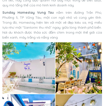
chi tiết, hãy cùng dạo quanh nơi đây một vòng để biết được
quy mô tổng thể của mô hình kinh doanh này.
Sunday Homestay Vung Tau
nằm trên đường Trần Phú,
Phường 5, TP Vũng Tàu, một con ngõ nhỏ vô cùng yên tĩnh.
Trong đó, Homestay hiện lên với một vẻ đẹp kiêu sa, mỹ miều
tựa như một “Santorini thu nhỏ” ngay giữa lòng thành phố biển.
Nơi du khách được thỏa sức đắm chìm trong một thế giới của
biển xanh, mây trắng và nắng vàng.