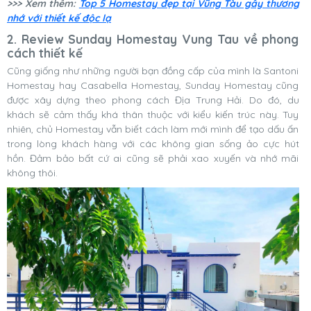
>>> Xem thêm:
Top 5 Homestay đẹp tại Vũng Tàu gây thương
nhớ với thiết kế độc lạ
2. Review Sunday Homestay Vung Tau về phong
cách thiết kế
Cũng giống như những người bạn đồng cấp của mình là Santoni
Homestay hay Casabella Homestay, Sunday Homestay cũng
được xây dựng theo phong cách Địa Trung Hải. Do đó, du
khách sẽ cảm thấy khá thân thuộc với kiểu kiến trúc này. Tuy
nhiên, chủ Homestay vẫn biết cách làm mới mình để tạo dấu ấn
trong lòng khách hàng với các không gian sống ảo cực hút
hồn. Đảm bảo bất cứ ai cũng sẽ phải xao xuyến và nhớ mãi
không thôi.