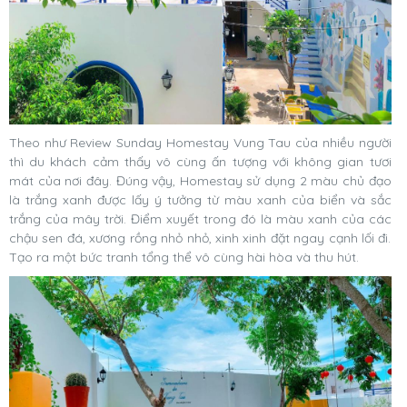
Theo như Review Sunday Homestay Vung Tau của nhiều người
thì du khách cảm thấy vô cùng ấn tượng với không gian tươi
mát của nơi đây. Đúng vậy, Homestay sử dụng 2 màu chủ đạo
là trắng xanh được lấy ý tưởng từ màu xanh của biển và sắc
trắng của mây trời. Điểm xuyết trong đó là màu xanh của các
chậu sen đá, xương rồng nhỏ nhỏ, xinh xinh đặt ngay cạnh lối đi.
Tạo ra một bức tranh tổng thể vô cùng hài hòa và thu hút.