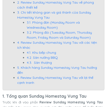
2. Review Sunday Homestay Vung Tau về phong
cách thiết kế
3. Chi tiết không gian và giá thành của Sunday
Homestay Vung Tau
3.1. Phòng đơn (Monday Room và
Wednesday Room)
3.2. Phòng đôi (Tuesday Room, Thursday
Room, Friday Room và Saturday Room)
4. Review Sunday Homestay Vung Tau với các tiện
ích khác
4.1. Khu bếp chung
4.2. Sân nướng BBQ
4.3. Sân thượng
5. Khách hàng Sunday Homestay Vung Tau hướng
đến
6. Review Sunday Homestay Vung Tau với lợi thế
cạnh tranh
1. Tổng quan Sunday Homestay Vung Tau
Trước khi đi vào phần
Review Sunday Homestay Vung Tau