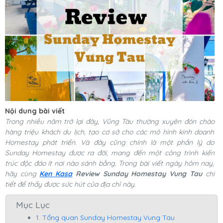
Nội dung bài viết
Trong nhiều năm trở lại đây, Vũng Tàu thường xuyên đón chào
hàng triệu khách du lịch, tạo cơ sở cho các mô hình kinh doanh
Homestay phát triển. Và đây cũng chính là một phần lý do
Sunday Homestay được ra đời, mang đến một công trình kiến
trúc độc đáo ít nơi nào sánh bằng. Trong bài viết ngày hôm nay,
hãy cùng
Ken Kasa
Review Sunday Homestay Vung Tau
chi
tiết để thấy được sức hút của địa chỉ này.
Mục Lục
1. Tổng quan Sunday Homestay Vung Tau