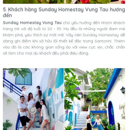
5. Khách hàng Sunday Homestay Vung Tau hướng
đến
Sunday Homestay Vung Tau
chủ yếu hướng đến nhóm khách
hàng trẻ với độ tuổi từ 20 - 35. Họ đều là những người đam mê
khám phá, yêu thích sự mới mẻ. Vậy nên Sunday Homestay dễ
dàng ghi điểm khi sở hữu lối thiết kế đặc trưng Santorini. Thêm
vào đó là các không gian sống ảo với view cực xịn, chắc chắn
sẽ làm cho mọi du khách đều phải điêu đứng.