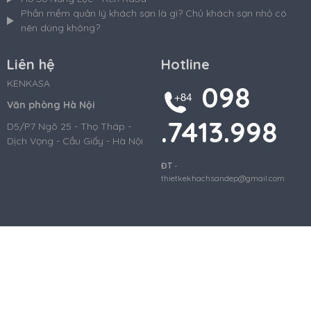
Phần mềm quản lý khách sạn là gì? Chủ khách sạn nhỏ có
nên dùng không?
Liên hệ
Hotline
KENKASA
098
Văn phòng Hà Nội
.7413.998
D5/P7 Ngõ 25 - Thọ Tháp -
Dịch Vọng - Cầu Giấy - Hà Nội
ĐT
-
thietkekhachsandep@gmail.com