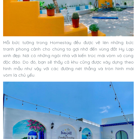
Mỗi bức tường trong Homestay đều được vẽ lên những bức
tranh phong cảnh cho chúng ta gợi nhớ đến vùng đất Hy Lạp
xinh đẹp. Nơi có những ngôi nhà với kiến trúc mái vòm vô cùng
độc đáo. Do đó, bạn sẽ thấy cả khu cũng được xây dựng theo
hình mẫu như vậy với các đường nét thẳng và tròn hình mái
vòm là chủ yếu.