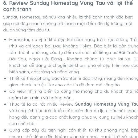
6. Review Sunday Homestay Vung Tau với lợi thế
cạnh tranh
Sunday Homestay sở hữu khá nhiều lợi thế cạnh tranh đặc biệt
giúp nơi đây nhanh chóng trở thành một điểm đến lý tưởng, một
dự án xứng tầm đầu tư.
Homestay có vị trí khá đẹp khi nằm ngay trên trục đường Trầ
Phú và chỉ cách bãi Dâu khoảng 1,5km. Đặc biệt là gần trun
tâm thành phố hay các tụ điểm vui chơi nổi tiếng như Bãi Trước
Bãi Sau, Ngọn Hải Đăng… khoảng chừng 10 phút lái xe. D
khách sẽ dễ dàng di chuyển để khám phá vẻ đẹp hiền hòa củ
biển xanh, cát trắng và nắng vàng.
Thiết kế theo phong cách Santorini đặc trưng, mang đến khôn
gian check in triệu like cho các tín đồ đam mê sống ảo.
Có view nhìn ra biển vô cùng thơ mộng cho du khách tha h
ngắm bình minh và hoàng hôn.
Thực tế là có rất nhiều
Review
Sunday Homestay Vung Ta
vô cùng tích cực trên khắp các diễn đàn du lịch. Hầu hết khác
hàng đều đánh giá cao chất lượng phục vụ cùng sự hiếu khác
của chủ nhà.
Cung cấp đầy đủ tiện nghi cần thiết từ khu phòng nghỉ, bế
chung, chỗ để xe đến không gian sinh hoạt ngoài trời vô cùn