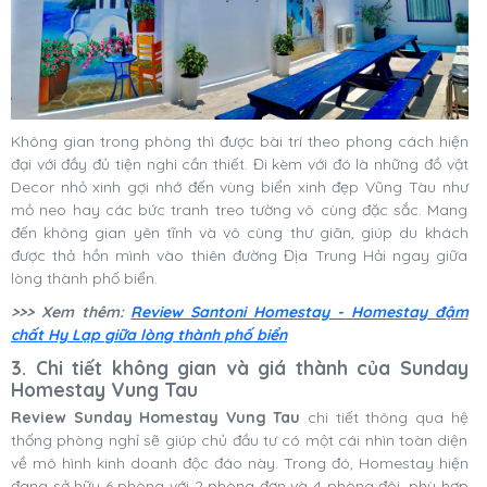
Không gian trong phòng thì được bài trí theo phong cách hiện
đại với đầy đủ tiện nghi cần thiết. Đi kèm với đó là những đồ vật
Decor nhỏ xinh gợi nhớ đến vùng biển xinh đẹp Vũng Tàu như
mỏ neo hay các bức tranh treo tường vô cùng đặc sắc. Mang
đến không gian yên tĩnh và vô cùng thư giãn, giúp du khách
được thả hồn mình vào thiên đường Địa Trung Hải ngay giữa
lòng thành phố biển.
>>> Xem thêm:
Review Santoni Homestay - Homestay đậm
chất Hy Lạp giữa lòng thành phố biển
3. Chi tiết không gian và giá thành của Sunday
Homestay Vung Tau
Review Sunday Homestay Vung Tau
chi tiết thông qua hệ
thống phòng nghỉ sẽ giúp chủ đầu tư có một cái nhìn toàn diện
về mô hình kinh doanh độc đáo này. Trong đó, Homestay hiện
đang sở hữu 6 phòng với 2 phòng đơn và 4 phòng đôi, phù hợp