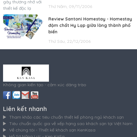
Thứ Năm, 09/11/2006
Review Santoni Homestay - Homestay
đậm chất Hy Lạp giữa lòng thành phố
biển
Thứ Sáu, 22/12/2006
Không gian kiến tạo - cảm xúc dâng trào
Liên kết nhanh
Tham khảo các tiêu chuẩn thiết kế phòng ngủ khách sạn
Tiêu chuẩn quốc gia về xếp hạng sao khách sạn tại Việt Nam
Về chúng tôi - Thiết kế khách sạn KenKasa
Hồ Sơ Năng Lực - Ken KaSa