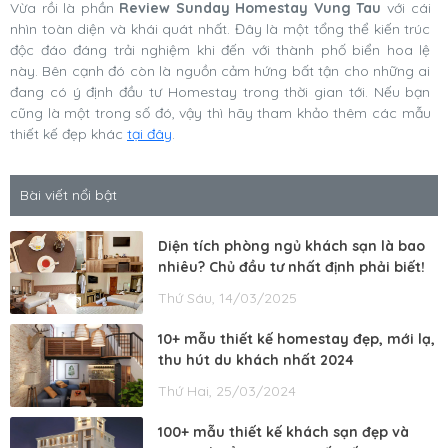
Vừa rồi là phần
Review Sunday Homestay Vung Tau
với cái
nhìn toàn diện và khái quát nhất. Đây là một tổng thể kiến trúc
độc đáo đáng trải nghiệm khi đến với thành phố biển hoa lệ
này. Bên cạnh đó còn là nguồn cảm hứng bất tận cho những ai
đang có ý định đầu tư Homestay trong thời gian tới. Nếu bạn
cũng là một trong số đó, vậy thì hãy tham khảo thêm các mẫu
thiết kế đẹp khác
tại đây
.
Bài viết nổi bật
Diện tích phòng ngủ khách sạn là bao
nhiêu? Chủ đầu tư nhất định phải biết!
Thứ Sáu, 14/03/2025
10+ mẫu thiết kế homestay đẹp, mới lạ,
thu hút du khách nhất 2024
Thứ Hai, 25/03/2024
100+ mẫu thiết kế khách sạn đẹp và