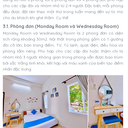
cho các cặp đôi và nhóm nhỏ từ 2-4 người. Đặc biệt, mỗi phòng
đều được đặt tên theo một thứ trong tuần mang đến sự tò mò
cho du khách khi ghé thăm. Cụ thể:
3.1. Phòng đơn (Monday Room và Wednesday Room)
Monday Room và Wednesday Room là 2 phòng đơn có diện
tích rộng khoảng 30m2. Nội thất trong phòng gồm có 1 giường
đôi cỡ lớn, bàn trang điểm, TV, Tủ lạnh, quạt điện, điều hòa và
phòng tắm riêng. Phù hợp cho các cặp đôi hoặc thậm chí là
nhóm nhỏ 3 người. Không gian trong phòng vẫn được bao trùm
bởi sắc trắng tinh khôi, kết hợp với màu xanh của biển tạo điểm
nhấn đặc trưng.