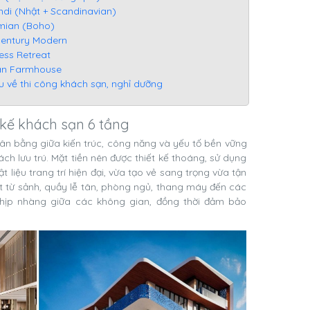
di (Nhật + Scandinavian)
mian (Boho)
Century Modern
ess Retreat
ban Farmhouse
u về thi công khách sạn, nghỉ dưỡng
ết kế khách sạn 6 tầng
cân bằng giữa kiến trúc, công năng và yếu tố bền vững
ách lưu trú. Mặt tiền nên được thiết kế thoáng, sử dụng
 liệu trang trí hiện đại, vừa tạo vẻ sang trọng vừa tận
hất từ sảnh, quầy lễ tân, phòng ngủ, thang máy đến các
nhịp nhàng giữa các không gian, đồng thời đảm bảo