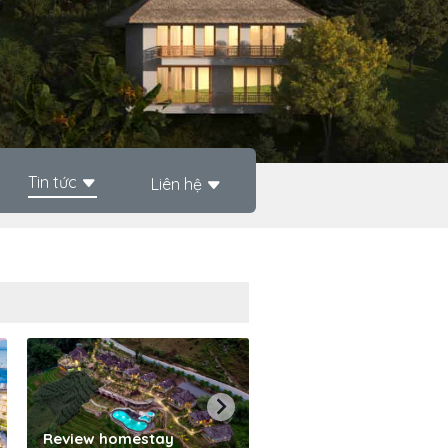
Tin tức
Liên hệ
Phần mềm quản lý kh
Review homestay
sạn