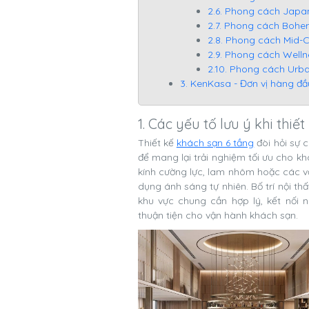
2.6. Phong cách Japan
2.7. Phong cách Bohe
2.8. Phong cách Mid-
2.9. Phong cách Welln
2.10. Phong cách Ur
3. KenKasa - Đơn vị hàng đầ
1. Các yếu tố lưu ý khi thi
Thiết kế
khách sạn 6 tầng
đòi hỏi sự 
để mang lại trải nghiệm tối ưu cho kh
kính cường lực, lam nhôm hoặc các vật
dụng ánh sáng tự nhiên. Bố trí nội t
khu vực chung cần hợp lý, kết nối 
thuận tiện cho vận hành khách sạn.