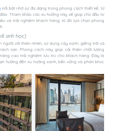
g
nổi bật nhờ sự đa dạng trong phong cách thiết kế, từ
c đáo. Tham khảo các xu hướng này sẽ giúp chủ đầu tư
 liệu và trải nghiệm khách hàng, từ đó lựa chọn phong
h.
kế sinh học)
n người với thiên nhiên, sử dụng cây xanh, giếng trời và
khách sạn. Phong cách này giúp cải thiện chất lượng
 nâng cao trải nghiệm lưu trú cho khách hàng. Đây là
sạn hướng đến xu hướng xanh, bền vững và phân khúc