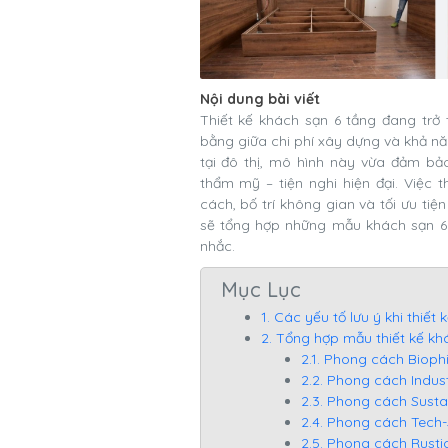
Nội dung bài viết
Thiết kế khách sạn 6 tầng đang trở
bằng giữa chi phí xây dựng và khả nă
tại đô thị, mô hình này vừa đảm bả
thẩm mỹ – tiện nghi hiện đại. Việc
cách, bố trí không gian và tối ưu ti
sẽ tổng hợp những mẫu khách sạn 6
nhắc.
Mục Lục
1. Các yếu tố lưu ý khi thiết
2. Tổng hợp mẫu thiết kế k
2.1. Phong cách Biophi
2.2. Phong cách Indus
2.3. Phong cách Susta
2.4. Phong cách Tech
2.5. Phong cách Rust