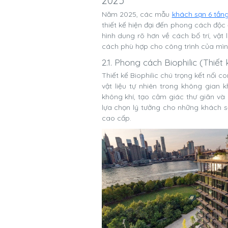
2025
Năm 2025, các mẫu
khách sạn 6 tần
thiết kế hiện đại đến phong cách độ
hình dung rõ hơn về cách bố trí, vật
cách phù hợp cho công trình của mìn
2.1. Phong cách Biophilic (Thiết 
Thiết kế Biophilic chú trọng kết nối co
vật liệu tự nhiên trong không gian 
không khí, tạo cảm giác thư giãn và
lựa chọn lý tưởng cho những khách 
cao cấp.