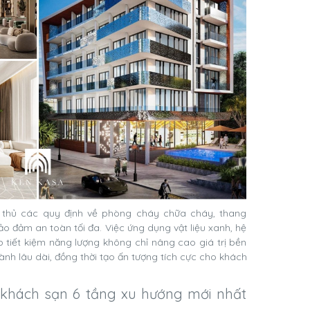
n thủ các quy định về phòng cháy chữa cháy, thang
o đảm an toàn tối đa. Việc ứng dụng vật liệu xanh, hệ
p tiết kiệm năng lượng không chỉ nâng cao giá trị bền
ành lâu dài, đồng thời tạo ấn tượng tích cực cho khách
 khách sạn 6 tầng xu hướng mới nhất