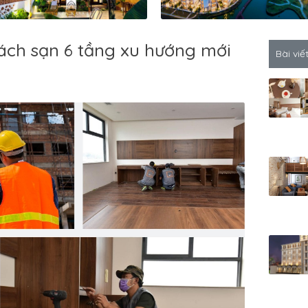
hách sạn 6 tầng xu hướng mới
Bài viế