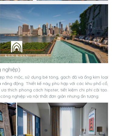
g nghiệp)
ẹp thô mộc, sử dụng bê tông, gạch đỏ và ống kim loại
à năng động. Thiết kế này phù hợp với các khu phố cổ,
ưa thích phong cách hipster, tiết kiệm chi phí cải tạo.
công nghiệp và nội thất đơn giản nhưng ấn tượng.