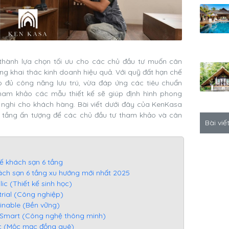
 thành lựa chọn tối ưu cho các chủ đầu tư muốn cân
ng khai thác kinh doanh hiệu quả. Với quỹ đất hạn chế
o đủ công năng lưu trú, vừa đáp ứng các tiêu chuẩn
 tham khảo các mẫu thiết kế sẽ giúp định hình phong
ện nghi cho khách hàng. Bài viết dưới đây của KenKasa
 tầng ấn tượng để các chủ đầu tư tham khảo và cân
Bài viế
 kế khách sạn 6 tầng
hách sạn 6 tầng xu hướng mới nhất 2025
lic (Thiết kế sinh học)
trial (Công nghiệp)
inable (Bền vững)
-Smart (Công nghệ thông minh)
ic (Mộc mạc đồng quê)