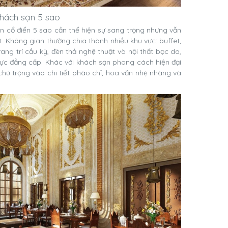
 khách sạn 5 sao
n cổ điển 5 sao cần thể hiện sự sang trọng nhưng vẫn
 Không gian thường chia thành nhiều khu vực: buffet,
rang trí cầu kỳ, đèn thả nghệ thuật và nội thất bọc da,
hực đẳng cấp. Khác với khách sạn phong cách hiện đại
 chú trọng vào chi tiết phào chỉ, hoa văn nhẹ nhàng và