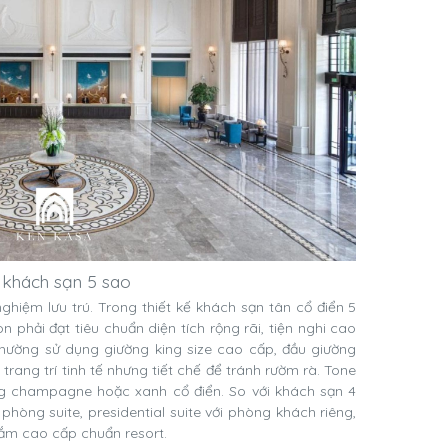
ủ khách sạn 5 sao
nghiệm lưu trú. Trong thiết kế khách sạn tân cổ điển 5
phải đạt tiêu chuẩn diện tích rộng rãi, tiện nghi cao
thường sử dụng giường king size cao cấp, đầu giường
rang trí tinh tế nhưng tiết chế để tránh rườm rà. Tone
ng champagne hoặc xanh cổ điển. So với khách sạn 4
òng suite, presidential suite với phòng khách riêng,
tắm cao cấp chuẩn resort.