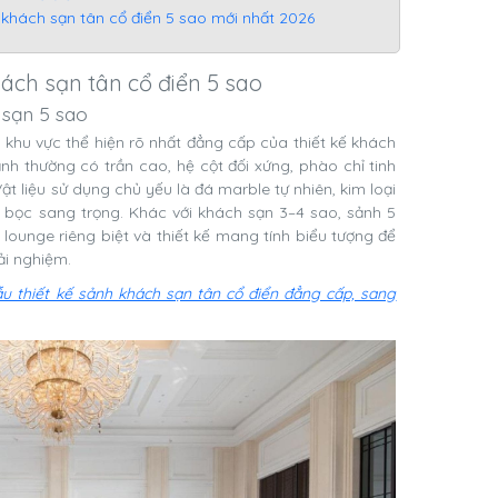
 khách sạn tân cổ điển 5 sao mới nhất 2026
khách sạn tân cổ điển 5 sao
h sạn 5 sao
à khu vực thể hiện rõ nhất đẳng cấp của thiết kế khách
nh thường có trần cao, hệ cột đối xứng, phào chỉ tinh
ật liệu sử dụng chủ yếu là đá marble tự nhiên, kim loại
 bọc sang trọng. Khác với khách sạn 3–4 sao, sảnh 5
lounge riêng biệt và thiết kế mang tính biểu tượng để
ải nghiệm.
u thiết kế sảnh khách sạn tân cổ điển đẳng cấp, sang