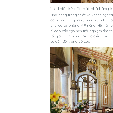
1.3. Thiết kế nội thất nhà hàng
Nhà hàng trong thiết kế khách sạn tâ
đảm bảo công năng phục vụ linh hoạt.
à la carte, phòng VIP riêng. Hệ trần t
nỉ cao cấp tạo nên trải nghiệm ẩm t
tối giản, nhà hàng tân cổ điển 5 sao
sự cân đối trong bố cục.