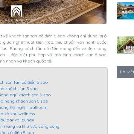
ết kế khách sạn tân cổ điển 5 sao không chỉ dừng lại ở
 giữa nghệ thuật kiến trúc, tiêu chuẩn vận hành quốc
g lưu. Phong cách tân cổ điển mang đến vẻ đẹp sang
 gian – đặc biệt phù hợp với mô hình khách sạn 5 sao
h nhân và khách quốc tế.
Bài viế
ách sạn tân cổ điển 5 sao
sảnh khách sạn 5 sao
 phòng ngủ khách sạn 5 sao
 nhà hàng khách sạn 5 sao
phòng hội nghị – ballroom
spa và khu wellness
quầy bar và lounge
 hành lang và khu vực công cộng
 tân cổ điển 5 sao