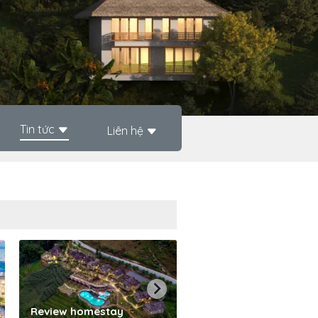
Tin tức
Liên hệ
Phần mềm quản lý kh
Review homestay
sạn