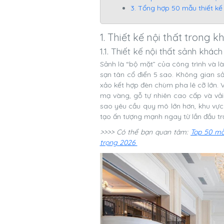
3. Tổng hợp 50 mẫu thiết kế
1. Thiết kế nội thất trong 
1.1. Thiết kế nội thất sảnh khác
Sảnh là “bộ mặt” của công trình và l
sạn tân cổ điển 5 sao. Không gian sả
xảo kết hợp đèn chùm pha lê cỡ lớn. V
mạ vàng, gỗ tự nhiên cao cấp và vải
sao yêu cầu quy mô lớn hơn, khu vực 
tạo ấn tượng mạnh ngay từ lần đầu tr
>>>> Có thể bạn quan tâm:
Top 50 mẫ
trọng 2026