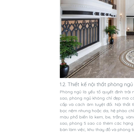
1.2. Thiết kế nội thất phòng ng
Phòng ngủ là yếu tố quyết định trải 
sao, phòng ngủ không chỉ đẹp mà còn 
cấp và cách âm tuyệt đối. Nội thất 
bọc nệm nhung hoặc da, hệ phào chỉ t
màu phổ biến là kem, be, trắng, và
sao, phòng 5 sao có thêm các hạng ph
bàn làm việc, khu thay đồ và phòng 