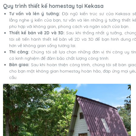
Quy trình thiết kế homestay tại Kekasa
Tư vấn và lên ý tưởng:
Đội ngũ kiến trúc sư của Kekasa s
lắng nghe ý kiến của bạn, tư vấn và lên những ý tưởng thiết k
phù hợp với không gian, phong cách và ngân sách của bạn.
Thiết kế bản vẽ 2D và 3D:
Sau khi thống nhất ý tưởng, chún
tôi sẽ tiến hành thiết kế bản vẽ 2D và 3D để bạn hình dung r
hơn về không gian sống tương lai.
Thi công:
Chúng tôi sẽ lựa chọn những đơn vị thi công uy tín
có kinh nghiệm để đảm bảo chất lượng công trình.
Bàn giao:
Sau khi hoàn thiện công trình, chúng tôi sẽ bàn gia
cho bạn một không gian homestay hoàn hảo, đáp ứng mọi yê
cầu.