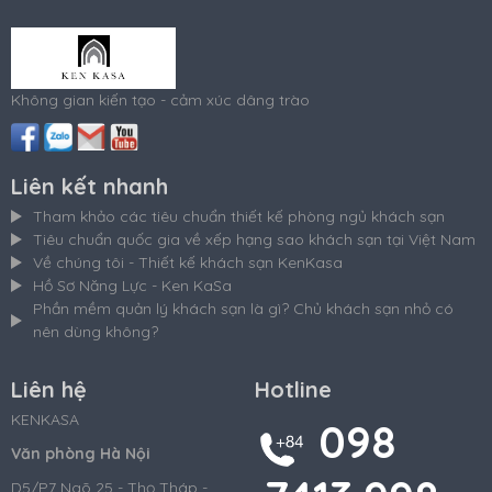
Không gian kiến tạo - cảm xúc dâng trào
Liên kết nhanh
Tham khảo các tiêu chuẩn thiết kế phòng ngủ khách sạn
Tiêu chuẩn quốc gia về xếp hạng sao khách sạn tại Việt Nam
Về chúng tôi - Thiết kế khách sạn KenKasa
Hồ Sơ Năng Lực - Ken KaSa
Phần mềm quản lý khách sạn là gì? Chủ khách sạn nhỏ có
nên dùng không?
Liên hệ
Hotline
KENKASA
098
Văn phòng Hà Nội
D5/P7 Ngõ 25 - Thọ Tháp -