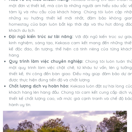
một đơn vị thiết kế, mà còn là những người am hiểu sâu sắc v
tâm lý và nhu cầu của khách hàng. Chúng tôi luôn cập nhậ
những xu hướng thiết kế mới nhất, đảm bảo không gia
homestay của bạn luôn bắt kịp thời đại và thu hút đông đả
khách du lịch.
Đội ngũ kiến trúc sư tài năng:
Với đội ngũ kiến trúc sư già
kinh nghiệm, sáng tạo, Kekasa cam kết mang đến những thiế
kế độc đáo, ấn tượng, thể hiện cá tính riêng của từng khác
hàng.
Quy trình làm việc chuyên nghiệp:
Chúng tôi luôn tuân th
một quy trình làm việc chặt chẽ, từ khâu tư vấn, lên ý tưởng
thiết kế, thi công đến bàn giao. Điều này giúp đảm bảo dự á
được thực hiện đúng tiến độ và chất lượng.
Chất lượng dịch vụ hoàn hảo:
Kekasa luôn đặt sự hài lòng củ
khách hàng lên hàng đầu. Chúng tôi cam kết cung cấp dịch v
thiết kế chất lượng cao, với mức giá cạnh tranh và chế độ bả
hành uy tín.