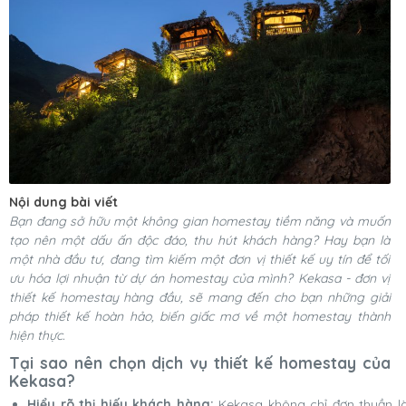
Nội dung bài viết
Bạn đang sở hữu một không gian homestay tiềm năng và muốn
tạo nên một dấu ấn độc đáo, thu hút khách hàng? Hay bạn là
một nhà đầu tư, đang tìm kiếm một đơn vị thiết kế uy tín để tối
ưu hóa lợi nhuận từ dự án homestay của mình? Kekasa - đơn vị
thiết kế homestay hàng đầu, sẽ mang đến cho bạn những giải
pháp thiết kế hoàn hảo, biến giấc mơ về một homestay thành
hiện thực.
Tại sao nên chọn dịch vụ thiết kế homestay của
Kekasa?
Hiểu rõ thị hiếu khách hàng:
Kekasa không chỉ đơn thuần l