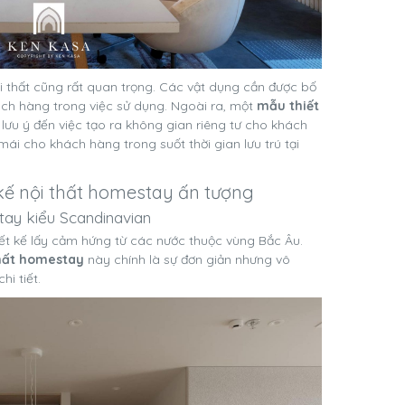
ội thất cũng rất quan trọng. Các vật dụng cần được bố
khách hàng trong việc sử dụng. Ngoài ra, một
mẫu thiết
ưu ý đến việc tạo ra không gian riêng tư cho khách
ái cho khách hàng trong suốt thời gian lưu trú tại
 kế nội thất homestay ấn tượng
stay kiểu Scandinavian
ết kế lấy cảm hứng từ các nước thuộc vùng Bắc Âu.
thất homestay
này chính là sự đơn giản nhưng vô
i tiết.