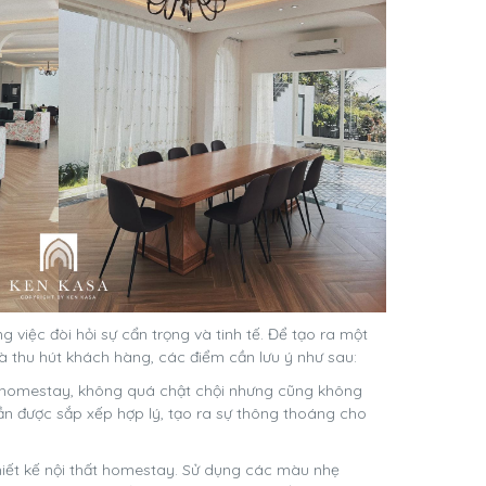
 việc đòi hỏi sự cẩn trọng và tinh tế. Để tạo ra một
à thu hút khách hàng, các điểm cần lưu ý như sau:
n homestay, không quá chật chội nhưng cũng không
cần được sắp xếp hợp lý, tạo ra sự thông thoáng cho
hiết kế nội thất homestay. Sử dụng các màu nhẹ