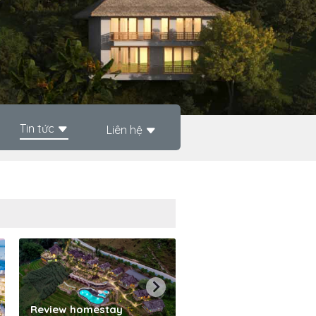
Tin tức
Liên hệ
Phần mềm quản lý kh
Review homestay
sạn