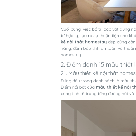
Cuối cùng, việc bố trí các vật dụng n
trí hợp lý, tạo ra sự thuận tiện cho 
kế nội thất homestay
đẹp cũng cần l
hàng, đảm bảo tính an toàn và thoải m
homestay.
2. Điểm danh 15 mẫu thiết
2.1. Mẫu thiết kế nội thất home
Đứng đầu trong danh sách là mẫu thi
Điểm nổi bật của
mẫu thiết kế nội 
cùng tinh tế trong từng đường nét và ch