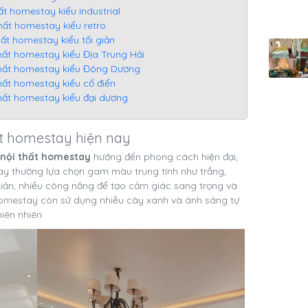
hất homestay kiểu industrial
 thất homestay kiểu retro
thất homestay kiểu tối giản
 thất homestay kiểu Địa Trung Hải
i thất homestay kiểu Đông Dương
 thất homestay kiểu cổ điển
 thất homestay kiểu đại dương
hất homestay hiện nay
ế nội thất homestay
hướng đến phong cách hiện đại,
tay thường lựa chọn gam màu trung tính như trắng,
 giản, nhiều công năng để tạo cảm giác sang trọng và
homestay còn sử dụng nhiều cây xanh và ánh sáng tự
iên nhiên.