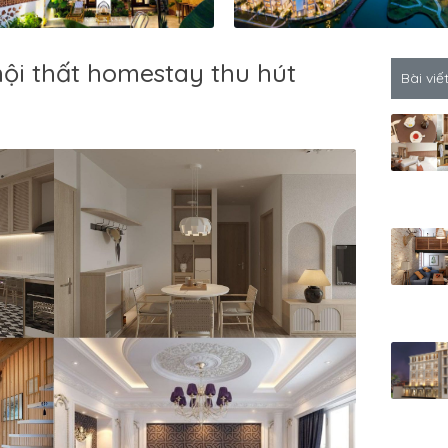
nội thất homestay thu hút
Bài viế