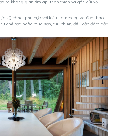
ạo ra không gian ấm áp, thân thiện và gần gũi với
 lựa kỹ càng, phù hợp với kiểu homestay và đảm bảo
c tự chế tạo hoặc mua sẵn, tuy nhiên, đều cần đảm bảo