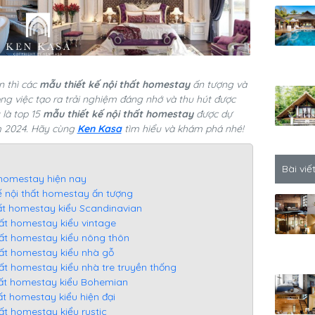
n thì các
mẫu thiết kế nội thất homestay
ấn tượng và
ong việc tạo ra trải nghiệm đáng nhớ và thu hút được
 là top 15
mẫu thiết kế nội thất homestay
được dự
m 2024. Hãy cùng
Ken Kasa
tìm hiểu và khám phá nhé!
Bài viế
t homestay hiện nay
ế nội thất homestay ấn tượng
thất homestay kiểu Scandinavian
thất homestay kiểu vintage
thất homestay kiểu nông thôn
thất homestay kiểu nhà gỗ
thất homestay kiểu nhà tre truyền thống
 thất homestay kiểu Bohemian
hất homestay kiểu hiện đại
hất homestay kiểu rustic