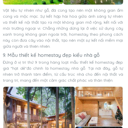
Vật liệu tự nhiên như gỗ, đá cùng tạo nên một không gian ấm
cúng và mộc mạc. Sự kết hợp hài hòa giữa ánh sáng tự nhiên
và thiết kế nội thất tạo ra một không gian mở rộng, kết nối với
môi trường ngoại vi. Chẳng những dừng lại ở việc sử dụng cây
xanh trong không gian ngoài trời, homestay theo phong cách
này còn đưa cây vào nội thất, tạo nên một sự kết nối mềm mại
giữa người và thiên nhiên.
9. Mẫu thiết kế homestay đẹp kiểu nhà gỗ
Đứng ở vị trí thứ 9 trong hàng loạt mẫu thiết kế homestay đẹp
giá “hạt dẻ”đó chính là homestay nhà gỗ. Tại nơi đây, gỗ tự
nhiên trở thành tâm điểm, từ cấu trúc nhà cho đến nội thất và
trang trí, mang đến một cảm giác chất phác và thân thiện.