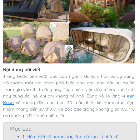
Nội dung bài viết
Trong bước tiến vượt bậc của ngành du lịch, homestay đang
trở thành một lựa chọn phổ biến cho các nhà đầu tư muốn
tham gia vào thị trường này. Tuy nhiên, việc đầu tư vào mô hình
này cũng đòi hỏi chi phí không hề nhỏ. Đừng vội lo lắng vì
Ken
Kasa
sẽ mang đến cho bạn 20 mẫu thiết kế homestay đẹp
nhằm mang đến sự thú vị và độc đáo trong không gian lưu trú
mà không “đốt” quá nhiều tiền.
Mục Lục
1. Mẫu thiết kế homestay đẹp cải tạo từ nhà cũ