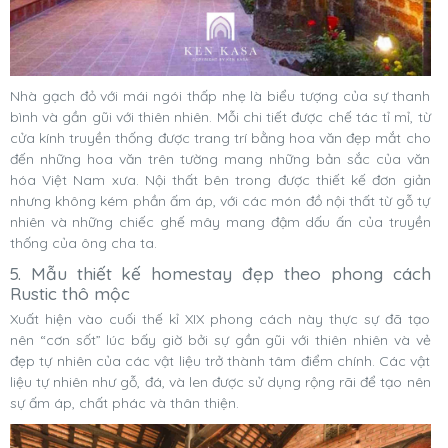
Nhà gạch đỏ với mái ngói thấp nhẹ là biểu tượng của sự thanh
bình và gần gũi với thiên nhiên. Mỗi chi tiết được chế tác tỉ mỉ, từ
cửa kính truyền thống được trang trí bằng hoa văn đẹp mắt cho
đến những hoa văn trên tường mang những bản sắc của văn
hóa Việt Nam xưa. Nội thất bên trong được thiết kế đơn giản
nhưng không kém phần ấm áp, với các món đồ nội thất từ gỗ tự
nhiên và những chiếc ghế mây mang đậm dấu ấn của truyền
thống của ông cha ta.
5. Mẫu thiết kế homestay đẹp theo phong cách
Rustic thô mộc
Xuất hiện vào cuối thế kỉ XIX phong cách này thực sự đã tạo
nên “cơn sốt” lúc bấy giờ bởi sự gần gũi với thiên nhiên và vẻ
đẹp tự nhiên của các vật liệu trở thành tâm điểm chính. Các vật
liệu tự nhiên như gỗ, đá, và len được sử dụng rộng rãi để tạo nên
sự ấm áp, chất phác và thân thiện.