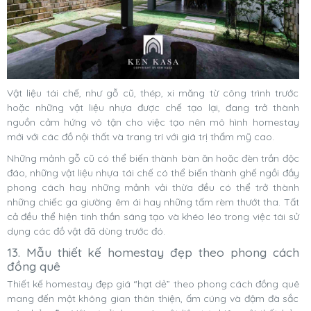
Vật liệu tái chế, như gỗ cũ, thép, xi măng từ công trình trước
hoặc những vật liệu nhựa được chế tạo lại, đang trở thành
nguồn cảm hứng vô tận cho việc tạo nên mô hình homestay
mới với các đồ nội thất và trang trí với giá trị thẩm mỹ cao.
Những mảnh gỗ cũ có thể biến thành bàn ăn hoặc đèn trần độc
đáo, những vật liệu nhựa tái chế có thể biến thành ghế ngồi đầy
phong cách hay những mảnh vải thừa đều có thể trở thành
những chiếc ga giường êm ái hay những tấm rèm thướt tha. Tất
cả đều thể hiện tinh thần sáng tạo và khéo léo trong việc tái sử
dụng các đồ vật đã dùng trước đó.
13. Mẫu thiết kế homestay đẹp theo phong cách
đồng quê
Thiết kế homestay đẹp giá “hạt dẻ” theo phong cách đồng quê
mang đến một không gian thân thiện, ấm cúng và đậm đà sắc