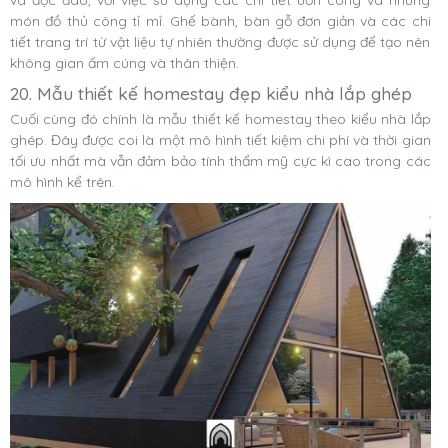
và độc đáo, với việc sử dụng các chi tiết uốn cong và những
món đồ thủ công tỉ mỉ. Ghế bành, bàn gỗ đơn giản và các chi
tiết trang trí từ vật liệu tự nhiên thường được sử dụng để tạo nên
không gian ấm cúng và thân thiện.
20. Mẫu thiết kế homestay đẹp kiểu nhà lắp ghép
Cuối cùng đó chính là mẫu thiết kế homestay theo kiểu nhà lắp
ghép. Đây được coi là một mô hình tiết kiệm chi phí và thời gian
tối ưu nhất mà vẫn đảm bảo tính thẩm mỹ cực kì cao trong các
mô hình kể trên.