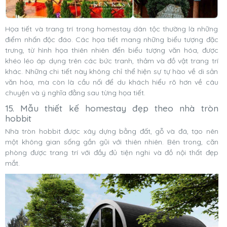
Họa tiết và trang trí trong homestay dân tộc thường là những
điểm nhấn độc đáo. Các họa tiết mang những biểu tượng đặc
trưng, từ hình họa thiên nhiên đến biểu tượng văn hóa, được
khéo léo áp dụng trên các bức tranh, thảm và đồ vật trang trí
khác. Những chi tiết này không chỉ thể hiện sự tự hào về di sản
văn hóa, mà còn là cầu nối để du khách hiểu rõ hơn về câu
chuyện và ý nghĩa đằng sau từng họa tiết.
15. Mẫu thiết kế homestay đẹp theo nhà tròn
hobbit
Nhà tròn hobbit được xây dựng bằng đất, gỗ và đá, tạo nên
một không gian sống gần gũi với thiên nhiên. Bên trong, căn
phòng được trang trí với đầy đủ tiện nghi và đồ nội thất đẹp
mắt.