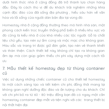
dưới hình thức nhà ở cộng đồng đã trở thành lựa chọn hàng
đầu. Đây là cách thú vị để du khách trải nghiệm những khía
cạnh độc đáo của đời sống địa phương , hiểu sâu hơn về văn
hóa và lối sống của người dân bản địa tại vùng đó .
Homestay nhà ở cộng đồng thường theo mô hình nhà sàn, một
phong cách kiến trúc truyền thống phổ biến ở nhiều khu vực và
đó cũng là kiểu nhà ở của khá nhiều các tộc người. Gỗ là chất
liệu chủ yếu, tạo nên sự ấm cúng và mộc mạc cho không gian.
Màu sắc và trang trí được giữ đơn giản, tạo nên vẻ thanh khiết
và thân thiện. Cách thiết kế này không chỉ tạo ra không gian
ấm áp mà còn giúp giảm thiểu chi phí xây dựng một cách tối
ưu.
7. Mẫu thiết kế homestay đẹp từ thùng container
cũ
Việc sử dụng những chiếc container cũ cho thiết kế homestay
là một cách sáng tạo và tiết kiệm chi phí, đồng thời mang lại
không gian nghỉ dưỡng độc đáo và ấn tượng cho du khách. Chỉ
với chi phí bỏ ra từ 60 - 80 triệu đồng bạn đã có ngay một căn
homestay container đẹp mắt và tiện nghi với các trang thiết bị
nội thất hiện đại.