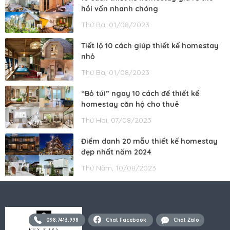
hồi vốn nhanh chóng
Thứ Ba, 01/08/2023
Tiết lộ 10 cách giúp thiết kế homestay
nhỏ
Thứ Ba, 01/08/2023
“Bỏ túi” ngay 10 cách để thiết kế
homestay căn hộ cho thuê
Thứ Hai, 07/08/2023
Điểm danh 20 mẫu thiết kế homestay
đẹp nhất năm 2024
Thứ Năm, 10/08/2023
098.7413.998
Chat Facebook
Chat Zalo