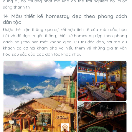
dung dị, đời thường nhất mà khó có thể trải nghiệm nơi cuộc
sống thành thị.
14. Mẫu thiết kế homestay đẹp theo phong cách
dân tộc
Được thể hiện thông qua sự kết hợp tinh tế của màu sắc, họa
tiết và đồ đạc truyền thống, thiết kế homestay đẹp theo phong
cách này tạo nên một không gian lưu trú độc đáo, nơi mà du
khách có cơ hội khám phá và hiểu thêm về những giá trị văn
hóa sâu sắc của các dân tộc khác nhau.