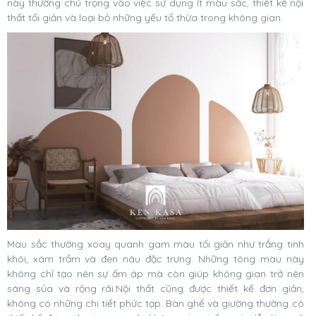
này thường chú trọng vào việc sử dụng ít màu sắc, thiết kế nội
thất tối giản và loại bỏ những yếu tố thừa trong không gian.
Màu sắc thường xoay quanh gam màu tối giản như trắng tinh
khôi, xám trầm và đen nâu đặc trưng. Những tông màu này
không chỉ tạo nên sự ấm áp mà còn giúp không gian trở nên
sáng sủa và rộng rãi.Nội thất cũng được thiết kế đơn giản,
không có những chi tiết phức tạp. Bàn ghế và giường thường có