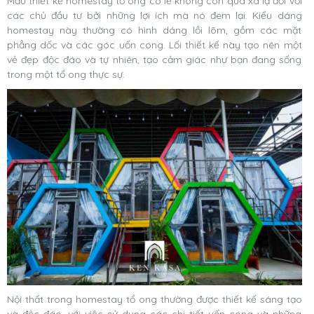
Mẫu thiết kế homestay tổ ong có lẽ không còn quá xa lạ đối với
các chủ đầu tư bởi những lợi ích mà nó đem lại. Kiểu dáng
homestay này thường có hình dáng lồi lõm, gồm các mặt
phẳng dốc và các góc uốn cong. Lối thiết kế này tạo nên một
vẻ đẹp độc đáo và tự nhiên, tạo cảm giác như bạn đang sống
trong một tổ ong thực sự.
Nội thất trong homestay tổ ong thường được thiết kế sáng tạo