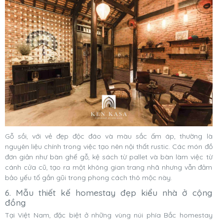
Gỗ sồi, với vẻ đẹp độc đáo và màu sắc ấm áp, thường là
nguyên liệu chính trong việc tạo nên nội thất rustic. Các món đồ
đơn giản như bàn ghế gỗ, kệ sách từ pallet và bàn làm việc từ
cánh cửa cũ, tạo ra một không gian trang nhã nhưng vẫn đảm
bảo yếu tố gần gũi trong phong cách thô mộc này.
6. Mẫu thiết kế homestay đẹp kiểu nhà ở cộng
đồng
Tại Việt Nam, đặc biệt ở những vùng núi phía Bắc homestay