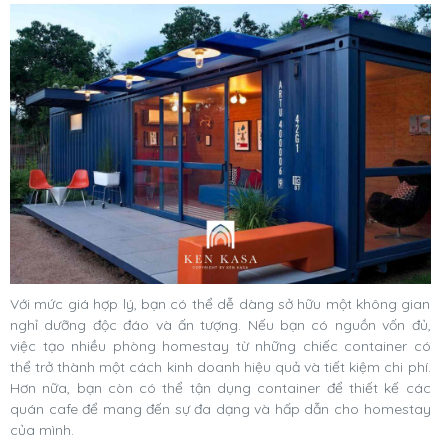
Với mức giá hợp lý, bạn có thể dễ dàng sở hữu một không gian
nghỉ dưỡng độc đáo và ấn tượng. Nếu bạn có nguồn vốn đủ,
việc tạo nhiều phòng homestay từ những chiếc container có
thể trở thành một cách kinh doanh hiệu quả và tiết kiệm chi phí.
Hơn nữa, bạn còn có thể tận dụng container để thiết kế các
quán cafe để mang đến sự đa dạng và hấp dẫn cho homestay
của mình.