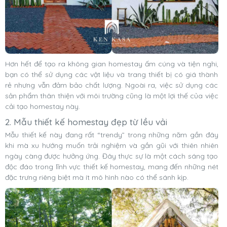
Hơn hết để tạo ra không gian homestay ấm cúng và tiện nghi,
bạn có thể sử dụng các vật liệu và trang thiết bị có giá thành
rẻ nhưng vẫn đảm bảo chất lượng. Ngoài ra, việc sử dụng các
sản phẩm thân thiện với môi trường cũng là một lợi thế của việc
cải tạo homestay này.
2. Mẫu thiết kế homestay đẹp từ lều vải
Mẫu thiết kế này đang rất “trendy” trong những năm gần đây
khi mà xu hướng muốn trải nghiệm và gần gũi với thiên nhiên
ngày càng được hưởng ứng. Đây thực sự là một cách sáng tạo
độc đáo trong lĩnh vực thiết kế homestay, mang đến những nét
đặc trưng riêng biệt mà ít mô hình nào có thể sánh kịp.