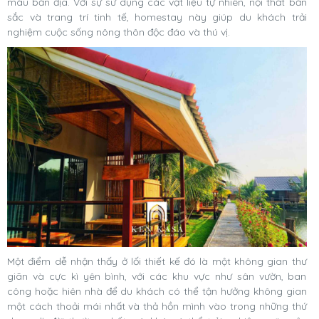
màu bản địa. Với sự sử dụng các vật liệu tự nhiên, nội thất bản
sắc và trang trí tinh tế, homestay này giúp du khách trải
nghiệm cuộc sống nông thôn độc đáo và thú vị.
Một điểm dễ nhận thấy ở lối thiết kế đó là một không gian thư
giãn và cực kì yên bình, với các khu vực như sân vườn, ban
công hoặc hiên nhà để du khách có thể tận hưởng không gian
một cách thoải mái nhất và thả hồn mình vào trong những thứ