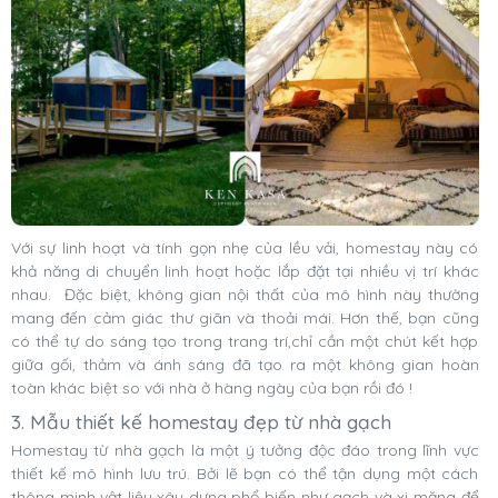
Với sự linh hoạt và tính gọn nhẹ của lều vải, homestay này có
khả năng di chuyển linh hoạt hoặc lắp đặt tại nhiều vị trí khác
nhau. Đặc biệt, không gian nội thất của mô hình này thường
mang đến cảm giác thư giãn và thoải mái. Hơn thế, bạn cũng
có thể tự do sáng tạo trong trang trí,chỉ cần một chút kết hợp
giữa gối, thảm và ánh sáng đã tạo ra một không gian hoàn
toàn khác biệt so với nhà ở hàng ngày của bạn rồi đó !
3. Mẫu thiết kế homestay đẹp từ nhà gạch
Homestay từ nhà gạch là một ý tưởng độc đáo trong lĩnh vực
thiết kế mô hình lưu trú. Bởi lẽ bạn có thể tận dụng một cách
thông minh vật liệu xây dựng phổ biến như gạch và xi măng để