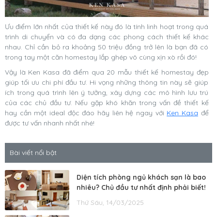
Ưu điểm lớn nhất của thiết kế này đó là tính linh hoạt trong quá
trình di chuyển và có đa dạng các phong cách thiết kế khác
nhau. Chỉ cần bỏ ra khoảng 50 triệu đồng trở lên là bạn đã có
trong tay một căn homestay lắp ghép vô cùng xịn xò rồi đó!
Vậy là Ken Kasa đã điểm qua 20 mẫu thiết kế homestay đẹp
giúp tối ưu chi phí đầu tư. Hi vọng những thông tin này sẽ giúp
ích trong quá trình lên ý tưởng, xây dựng các mô hình lưu trú
của các chủ đầu tư. Nếu gặp khó khăn trong vấn đề thiết kế
hay cần một ideal độc đáo hãy liên hệ ngay với
Ken Kasa
để
được tư vấn nhanh nhất nhé!
Bài viết nổi bật
Diện tích phòng ngủ khách sạn là bao
nhiêu? Chủ đầu tư nhất định phải biết!
Thứ Sáu, 14/03/2025