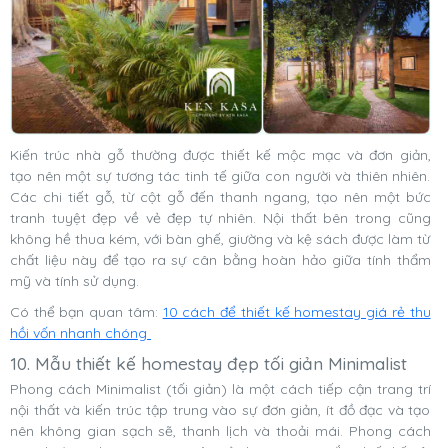
Kiến trúc nhà gỗ thường được thiết kế mộc mạc và đơn giản,
tạo nên một sự tương tác tinh tế giữa con người và thiên nhiên.
Các chi tiết gỗ, từ cột gỗ đến thanh ngang, tạo nên một bức
tranh tuyệt đẹp về vẻ đẹp tự nhiên. Nội thất bên trong cũng
không hề thua kém, với bàn ghế, giường và kệ sách được làm từ
chất liệu này để tạo ra sự cân bằng hoàn hảo giữa tính thẩm
mỹ và tính sử dụng.
Có thể bạn quan tâm:
10 cách để thiết kế homestay giá rẻ thu
hồi vốn nhanh chóng
10. Mẫu thiết kế homestay đẹp tối giản Minimalist
Phong cách Minimalist (tối giản) là một cách tiếp cận trang trí
nội thất và kiến trúc tập trung vào sự đơn giản, ít đồ đạc và tạo
nên không gian sạch sẽ, thanh lịch và thoải mái. Phong cách