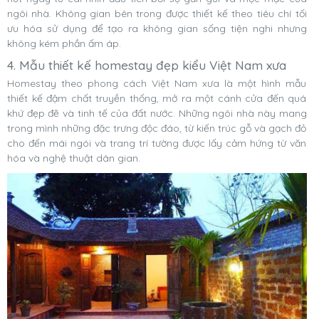
ngôi nhà. Không gian bên trong được thiết kế theo tiêu chí tối
ưu hóa sử dụng để tạo ra không gian sống tiện nghi nhưng
không kém phần ấm áp.
4. Mẫu thiết kế homestay đẹp kiểu Việt Nam xưa
Homestay theo phong cách Việt Nam xưa là một hình mẫu
thiết kế đậm chất truyền thống, mở ra một cánh cửa đến quá
khứ đẹp đẽ và tinh tế của đất nước. Những ngôi nhà này mang
trong mình những đặc trưng độc đáo, từ kiến trúc gỗ và gạch đỏ
cho đến mái ngói và trang trí tường được lấy cảm hứng từ văn
hóa và nghệ thuật dân gian.