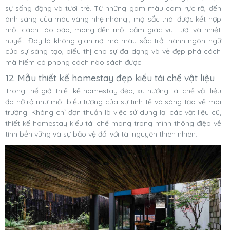
sự sống động và tươi trẻ. Từ những gam màu cam rực rỡ, đến
ánh sáng của màu vàng nhẹ nhàng , mọi sắc thái được kết hợp
một cách táo bạo, mang đến một cảm giác vui tươi và nhiệt
huyết. Đây là không gian nơi mà màu sắc trở thành ngôn ngữ
của sự sáng tạo, biểu thị cho sự đa dạng và vẻ đẹp phá cách
mà hiếm có phong cách nào sách được.
12. Mẫu thiết kế homestay đẹp kiểu tái chế vật liệu
Trong thế giới thiết kế homestay đẹp, xu hướng tái chế vật liệu
đã nở rộ như một biểu tượng của sự tinh tế và sáng tạo về môi
trường. Không chỉ đơn thuần là việc sử dụng lại các vật liệu cũ,
thiết kế homestay kiểu tái chế mang trong mình thông điệp về
tính bền vững và sự bảo vệ đối với tài nguyên thiên nhiên.