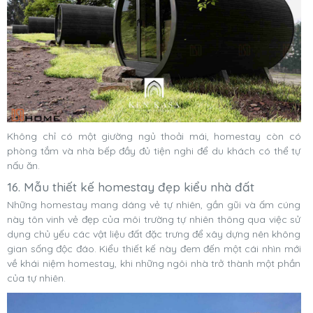
Không chỉ có một giường ngủ thoải mái, homestay còn có
phòng tắm và nhà bếp đầy đủ tiện nghi để du khách có thể tự
nấu ăn.
16. Mẫu thiết kế homestay đẹp kiểu nhà đất
Những homestay mang dáng vẻ tự nhiên, gần gũi và ấm cúng
này tôn vinh vẻ đẹp của môi trường tự nhiên thông qua việc sử
dụng chủ yếu các vật liệu đất đặc trưng để xây dựng nên không
gian sống độc đáo. Kiểu thiết kế này đem đến một cái nhìn mới
về khái niệm homestay, khi những ngôi nhà trở thành một phần
của tự nhiên.