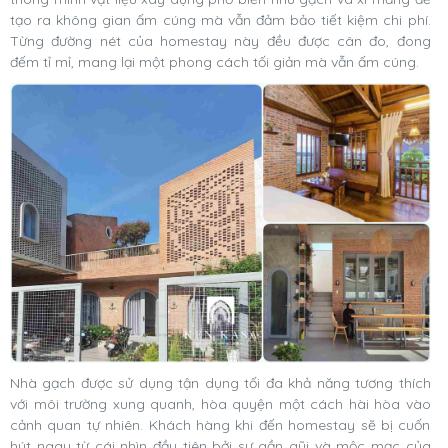
tạo ra không gian ấm cúng mà vẫn đảm bảo tiết kiệm chi phí.
Từng đường nét của homestay này đều được cân đo, đong
đếm tỉ mỉ, mang lại một phong cách tối giản mà vẫn ấm cúng.
Nhà gạch được sử dụng tận dụng tối đa khả năng tương thích
với môi trường xung quanh, hòa quyện một cách hài hòa vào
cảnh quan tự nhiên. Khách hàng khi đến homestay sẽ bị cuốn
hút ngay từ cái nhìn đầu tiên bởi sự gần gũi và mộc mạc của