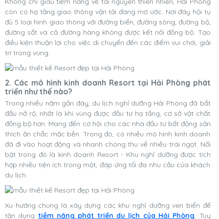
Không chỉ giàu tiềm năng về tài nguyên thiên nhiên, Hải Phòng
còn có hạ tầng giao thông vận tải đáng mơ ước. Nơi đây hội tụ
đủ 5 loại hình giao thông với đường biển, đường sông, đường bộ,
đường sắt và cả đường hàng không được kết nối đồng bộ. Tạo
điều kiện thuận lợi cho việc di chuyển đến các điểm vui chơi, giải
trí trong vùng.
2. Các mô hình kinh doanh Resort tại Hải Phòng phát
triển như thế nào?
Trong nhiều năm gần đây, du lịch nghỉ dưỡng Hải Phòng đã bắt
đầu nở rộ, nhất là khi vùng được đầu tư hạ tầng, cơ sở vật chất
đồng bộ hơn. Mang đến cơ hội cho các nhà đầu tư bất động sản
thích ăn chắc mặc bền. Trong đó, có nhiều mô hình kinh doanh
đã đi vào hoạt động và nhanh chóng thu về nhiều trái ngọt. Nổi
bật trong đó là kinh doanh Resort - Khu nghỉ dưỡng được tích
hợp nhiều tiện ích trong một, đáp ứng tối đa nhu cầu của khách
du lịch.
Xu hướng chung là xây dựng các khu nghỉ dưỡng ven biển để
tận dụng
tiềm năng phát triển du lịch của Hải Phòng
. Tuy