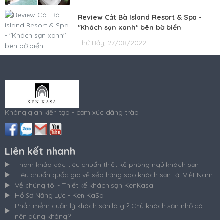
Review Cát Bà Island Resort & Spa -
"Khách sạn xanh" bên bờ biển
Thứ Bảy, 27/08/2022
Không gian kiến tạo - cảm xúc dâng trào
Liên kết nhanh
Tham khảo các tiêu chuẩn thiết kế phòng ngủ khách sạn
Tiêu chuẩn quốc gia về xếp hạng sao khách sạn tại Việt Nam
Về chúng tôi - Thiết kế khách sạn KenKasa
Hồ Sơ Năng Lực - Ken KaSa
Phần mềm quản lý khách sạn là gì? Chủ khách sạn nhỏ có
nên dùng không?