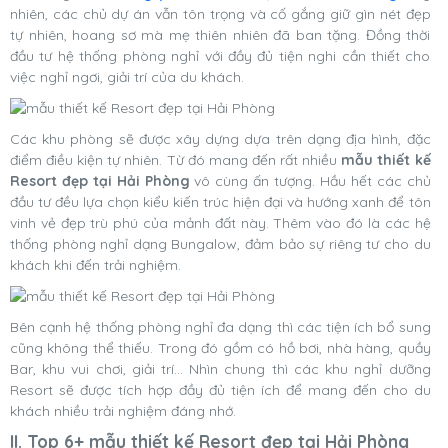
nhiên, các chủ dự án vẫn tôn trọng và cố gắng giữ gìn nét đẹp
tự nhiên, hoang sơ mà mẹ thiên nhiên đã ban tặng. Đồng thời
đầu tư hệ thống phòng nghỉ với đầy đủ tiện nghi cần thiết cho
việc nghỉ ngơi, giải trí của du khách.
Các khu phòng sẽ được xây dựng dựa trên dạng địa hình, đặc
điểm điều kiện tự nhiên. Từ đó mang đến rất nhiều
mẫu thiết kế
Resort đẹp tại Hải Phòng
vô cùng ấn tượng. Hầu hết các chủ
đầu tư đều lựa chọn kiểu kiến trúc hiện đại và hướng xanh để tôn
vinh vẻ đẹp trù phú của mảnh đất này. Thêm vào đó là các hệ
thống phòng nghỉ dạng Bungalow, đảm bảo sự riêng tư cho du
khách khi đến trải nghiệm.
Bên cạnh hệ thống phòng nghỉ đa dạng thì các tiện ích bổ sung
cũng không thể thiếu. Trong đó gồm có hồ bơi, nhà hàng, quầy
Bar, khu vui chơi, giải trí… Nhìn chung thì các khu nghỉ dưỡng
Resort sẽ được tích hợp đầy đủ tiện ích để mang đến cho du
khách nhiều trải nghiệm đáng nhớ.
II. Top 6+ mẫu thiết kế Resort đẹp tại Hải Phòng