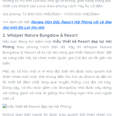
hoang sơ trữ tình của khu nhà gỗ là không gian sang trọng bậc
nhất của khách sạn Louis theo phong cách Tây Âu cổ điển.
Giá phòng: Từ 800.000 VNĐ/Đêm - 7.000.000 VNĐ/Đêm.
>>> Xem chi tiết:
Review Hòn Dấu Resort Hải Phòng với vẻ đẹp
như một Đà Lạt thu nhỏ
2. Whisper Nature Bungalow & Resort
Nếu bạn đang tìm kiếm một
mẫu thiết kế Resort đẹp tại Hải
Phòng
theo phong cách dân dã. Vậy thì Whisper Nature
Bungalow & Resort sẽ là cái tên sáng giá nhất. Resort được đặt
tại Làng Việt Hải, tại chân Vườn Quốc gia Cát Bà và rất gần với
biển.
Mặc dù sở hữu một vị trí khá đặc biệt khi được bao quanh bởi
thiên nhiên tươi mát, thế nhưng điều thu hút du khách lại đến từ
lối thiết kế đậm chất làng quê truyền thống của địa chỉ này.
Đúng vậy, cả khu bao gồm các Bungalow nhỏ được xây dựng
với tường gạch và mái lá giống như những ngôi nhà của người
Việt cổ.
Không gian bên ngoài thì được bao quanh bởi thiên nhiên trù