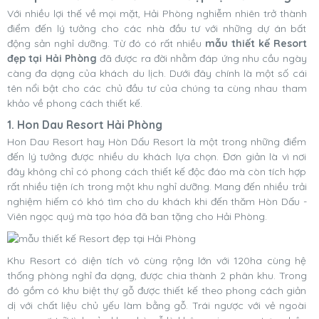
Với nhiều lợi thế về mọi mặt, Hải Phòng nghiễm nhiên trở thành
điểm đến lý tưởng cho các nhà đầu tư với những dự án bất
động sản nghỉ dưỡng. Từ đó có rất nhiều
mẫu thiết kế Resort
đẹp tại Hải Phòng
đã được ra đời nhằm đáp ứng nhu cầu ngày
càng đa dạng của khách du lịch. Dưới đây chính là một số cái
tên nổi bật cho các chủ đầu tư của chúng ta cùng nhau tham
khảo về phong cách thiết kế.
1. Hon Dau Resort Hải Phòng
Hon Dau Resort hay Hòn Dấu Resort là một trong những điểm
đến lý tưởng được nhiều du khách lựa chọn. Đơn giản là vì nơi
đây không chỉ có phong cách thiết kế độc đáo mà còn tích hợp
rất nhiều tiện ích trong một khu nghỉ dưỡng. Mang đến nhiều trải
nghiệm hiếm có khó tìm cho du khách khi đến thăm Hòn Dấu -
Viên ngọc quý mà tạo hóa đã ban tặng cho Hải Phòng.
Khu Resort có diện tích vô cùng rộng lớn với 120ha cùng hệ
thống phòng nghỉ đa dạng, được chia thành 2 phân khu. Trong
đó gồm có khu biệt thự gỗ được thiết kế theo phong cách giản
dị với chất liệu chủ yếu làm bằng gỗ. Trái ngược với vẻ ngoài