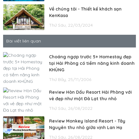
Về chúng tôi - Thiết kế khách sạn
KenKasa
Thứ Sáu, 22/03/2024
Bài viết liên quan
Choáng ngợp trước 5+ Homestay đẹp
tại Hải Phòng có tiềm năng kinh doanh
KHỦNG
Thứ Bảy, 25/11/2006
Review Hòn Dấu Resort Hải Phòng với
vẻ đẹp như một Đà Lạt thu nhỏ
Thứ Sáu, 26/08/2022
Review Monkey Island Resort - Tây
Nguyên thu nhỏ giữa vịnh Lan Hạ
Thứ Sáu, 26/08/2022