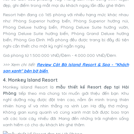
đẹp, ghi điểm trong mắt mọi du khách ngay lần đầu ghé thăm.
Resort hiện đang có 165 phòng với nhiều hạng mức khác nhau
như: Phòng Superior hướng biển, Phòng Superior hướng núi,
Phòng Deluxe hướng biển, Phòng Deluxe Suite hướng vườn,
Phòng Deluxe Suite hướng biển, Phòng Grand Deluxe hướng
biển, Phòng Gia Đình. Mỗi phòng đều được trang bị đầy đủ tiện
nghi cần thiết cho một kỳ nghỉ ngắn ngày.
Giá phòng từ 1.500.000 VNĐ/Đêm - 4.000.000 VNĐ/Đêm.
>>> Xem chi tiết:
Review Cát Bà Island Resort & Spa - "Khách
sạn xanh" bên bờ biển
4. Monkey Island Resort
Monkey Island Resort là
mẫu thiết kế Resort đẹp tại Hải
Phòng
tiếp theo mà chúng tôi muốn giới thiệu đến bạn. Khu
nghỉ dưỡng này được đặt trên cao, nằm ẩn mình trong thiên
nhiên hùng vĩ và nhìn thẳng ra vịnh Lan Hạ đầy thơ mộng.
Không gian xung quanh vô cùng xanh mát bởi được bao trọn
với các loài cây nhiều đới. Mang đến những trải nghiệm sống
xanh hiếm có cho du khách khi ghé thăm.