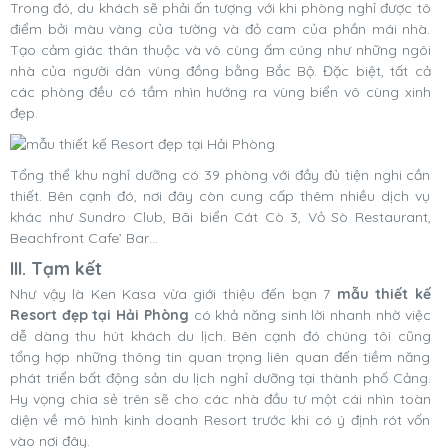
Trong đó, du khách sẽ phải ấn tượng với khi phòng nghỉ được tô
điểm bởi màu vàng của tường và đỏ cam của phần mái nhà.
Tạo cảm giác thân thuộc và vô cùng ấm cúng như những ngôi
nhà của người dân vùng đồng bằng Bắc Bộ. Đặc biệt, tất cả
các phòng đều có tầm nhìn hướng ra vùng biển vô cùng xinh
đẹp.
Tổng thể khu nghỉ dưỡng có 39 phòng với đầy đủ tiện nghi cần
thiết. Bên cạnh đó, nơi đây còn cung cấp thêm nhiều dịch vụ
khác như Sundro Club, Bãi biển Cát Cò 3, Vỏ Sò Restaurant,
Beachfront Cafe’ Bar…
III. Tạm kết
Như vậy là Ken Kasa vừa giới thiệu đến bạn 7
mẫu thiết kế
Resort đẹp tại Hải Phòng
có khả năng sinh lời nhanh nhờ việc
dễ dàng thu hút khách du lịch. Bên cạnh đó chúng tôi cũng
tổng hợp những thông tin quan trọng liên quan đến tiềm năng
phát triển bất động sản du lịch nghỉ dưỡng tại thành phố Cảng.
Hy vọng chia sẻ trên sẽ cho các nhà đầu tư một cái nhìn toàn
diện về mô hình kinh doanh Resort trước khi có ý định rót vốn
vào nơi đây.