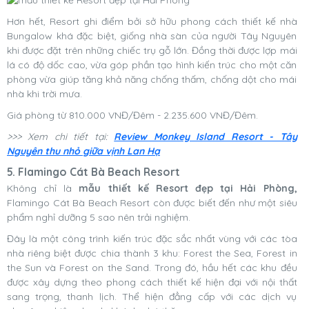
Hơn hết, Resort ghi điểm bởi sở hữu phong cách thiết kế nhà
Bungalow khá đặc biệt, giống nhà sàn của người Tây Nguyên
khi được đặt trên những chiếc trụ gỗ lớn. Đồng thời được lợp mái
lá có độ dốc cao, vừa góp phần tạo hình kiến trúc cho một căn
phòng vừa giúp tăng khả năng chống thấm, chống dột cho mái
nhà khi trời mưa.
Giá phòng từ 810.000 VNĐ/Đêm - 2.235.600 VNĐ/Đêm.
>>> Xem chi tiết tại:
Review Monkey Island Resort - Tây
Nguyên thu nhỏ giữa vịnh Lan Hạ
5. Flamingo Cát Bà Beach Resort
Không chỉ là
mẫu thiết kế Resort đẹp tại Hải Phòng,
Flamingo Cát Bà Beach Resort còn được biết đến như một siêu
phẩm nghỉ dưỡng 5 sao nên trải nghiệm.
Đây là một công trình kiến trúc đặc sắc nhất vùng với các tòa
nhà riêng biệt được chia thành 3 khu: Forest the Sea, Forest in
the Sun và Forest on the Sand. Trong đó, hầu hết các khu đều
được xây dựng theo phong cách thiết kế hiện đại với nội thất
sang trọng, thanh lịch. Thể hiện đẳng cấp với các dịch vụ