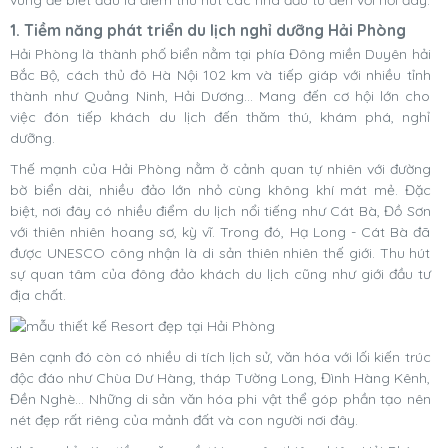
1. Tiềm năng phát triển du lịch nghỉ dưỡng Hải Phòng
Hải Phòng là thành phố biển nằm tại phía Đông miền Duyên hải
Bắc Bộ, cách thủ đô Hà Nội 102 km và tiếp giáp với nhiều tỉnh
thành như Quảng Ninh, Hải Dương… Mang đến cơ hội lớn cho
việc đón tiếp khách du lịch đến thăm thú, khám phá, nghỉ
dưỡng.
Thế mạnh của Hải Phòng nằm ở cảnh quan tự nhiên với đường
bờ biển dài, nhiều đảo lớn nhỏ cùng không khí mát mẻ. Đặc
biệt, nơi đây có nhiều điểm du lịch nổi tiếng như Cát Bà, Đồ Sơn
với thiên nhiên hoang sơ, kỳ vĩ. Trong đó, Hạ Long - Cát Bà đã
được UNESCO công nhận là di sản thiên nhiên thế giới. Thu hút
sự quan tâm của đông đảo khách du lịch cũng như giới đầu tư
địa chất.
Bên cạnh đó còn có nhiều di tích lịch sử, văn hóa với lối kiến trúc
độc đáo như Chùa Dư Hàng, tháp Tường Long, Đình Hàng Kênh,
Đền Nghè… Những di sản văn hóa phi vật thể góp phần tạo nên
nét đẹp rất riêng của mảnh đất và con người nơi đây.