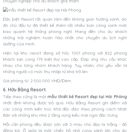
chuyên nghiệp cho du khách ghé thăm.
Đặc biệt Resort rất quan tâm đến không gian hướng xanh, do
đó chủ đầu tư đã thiết kế thêm rất nhiều ban công xanh mát
bao quanh hệ thống phòng nghỉ. Mang đến cho du khách
những trải nghiệm hoàn hảo nhất cho chuyến du lịch nghỉ
dưỡng của mình.
Hiện tại khu resort đang sở hữu 1001 phòng với 822 phòng
khách sạn cùng 179 biệt thự cao cấp. Đáp ứng nhu cầu khác
nhau cho từng nhóm khách hàng. Tuy nhiên, chủ yếu vẫn là
những người có mức thu nhập từ khá trở lên.
Giá phòng từ: 2.500.000 VNĐ/Đêm.
6. Hữu Bằng Resort
Tiếp theo cũng là một
mẫu thiết kế Resort đẹp tại Hải Phòng
nhất định không được bỏ qua. Hữu Bằng Resort ghi điểm với
các công trình kiến trúc khá độc đáo theo phong cách Nhật
Bản với những khu nhà 2 tầng vùng kiểu mái ngói đặc trưng.
Mỗi căn phòng đều được sơn với 2 màu chủ đạo là trắng - đỏ
đồng bộ. Ở giữa là một chiếc hồ nhỏ cùng sảnh lớn cho du