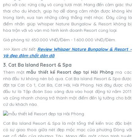
phú với các rừng cây vô cùng tươi mát. Mang đến cảm giác thư
thái cho du khách, giúp họ dễ dàng cảm nhận được không khí
trong lành, xua tan những căng thẳng mệt nhọc. Đây cũng là
điểm nhấn giúp Whisper Nature Bungalow & Resort không bị
hòa trộn với vô vàn mô hình kinh doanh Resort cùng loại.
Giá phòng từ: 650.000 VNĐ/Đêm - 1.600.000 VNĐ/Đêm.
>>> Xem chi tiết:
Review Whisper Nature Bungalow & Resort -
Vẻ đẹp đậm chất dân dã
3. Cat Ba Island Resort & Spa
Thêm một
mẫu thiết kế Resort đẹp tại Hải Phòng
mà các
nhà đầu tư không nên bỏ qua. Cat Ba Island Resort & Spa được
đặt tại Cát Cò 1, Cát Bà, Cát Hải, Hải Phòng. Nơi đây được chủ
đầu tư là Tập đoàn Sao sáng đưa vào hoạt động từ năm 2011
và cũng nhanh chóng trở thành một điểm đến lý tưởng cho bất
cứ du khách nào.
Cat Ba Island Resort & Spa là một tổng thể kiến trúc đặc biệt
có sự giao thoa giữa nét đẹp mộc mạc của phương Đông với
nét cổ điển của phương Tây. Mang đến một công trình tuyệt