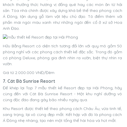
khách thưởng thức hương vị đồng quê hay các món ăn từ hải
sản. Tòa nhà chính được xây dựng khá bề thế theo phong cách
Á Đông, tận dụng gỗ làm vật liệu chủ đạo. Tô điểm thêm với
phần mái ngói màu xanh như những ngôi đền cổ ở xứ sở Hoa
Anh Đào.
Hữu Bằng Resort có diện tích tương đối lớn với quy mô gồm 50
phòng nghỉ với các phong cách thiết kế đặc sắc. Trong đó gồm
có phòng Deluxe, phòng gia đình nhìn ra vườn, biệt thự nhìn ra
vườn.
Giá từ 2.000.000 VNĐ/Đêm
7. Cát Bà Sunrise Resort
Để khép lại Top 7 mẫu thiết kế Resort đẹp tại Hải Phòng, hãy
cùng đến với Cát Bà Sunrise Resort - Một khu nghỉ dưỡng vô
cùng độc đáo đang gây bão nhiều ngày qua.
Khu Resort được thiết kế theo phong cách Châu Âu, vừa tinh tế,
sang trọng, lại vô cùng đẹp mắt. Kết hợp với đó là phong cách
Á Đông nhẹ nhàng, tạo nên một tổng thể hài hòa và hút mắt.