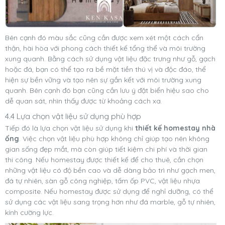
Bên cạnh đó màu sắc cũng cần được xem xét một cách cẩn
thận, hài hòa với phong cách thiết kế tổng thể và môi trường
xung quanh.
Bằng cách sử dụng vật liệu đặc trưng như gỗ, gạch
hoặc đá, bạn có thể tạo ra bề mặt tiền thú vị và độc đáo, thể
hiện sự bền vững và tạo nên sự gắn kết với môi trường xung
quanh. Bên cạnh đó bạn cũng cần lưu ý đặt biển hiệu sao cho
dễ quan sát, nhìn thấy được từ khoảng cách xa.
4.4 Lựa chọn vật liệu sử dụng phù hợp
Tiếp đó là lựa chọn vật liệu sử dụng khi
thiết kế homestay nhà
ống
. Việc chọn vật liệu phù hợp không chỉ giúp tạo nên không
gian sống đẹp mắt, mà còn giúp tiết kiệm chi phí và thời gian
thi công. Nếu homestay được thiết kế để cho thuê, cần chọn
những vật liệu có độ bền cao và dễ dàng bảo trì như gạch men,
đá tự nhiên, sàn gỗ công nghiệp, tấm ốp PVC, vật liệu nhựa
composite. Nếu homestay được sử dụng để nghỉ dưỡng, có thể
sử dụng các vật liệu sang trọng hơn như đá marble, gỗ tự nhiên,
kính cường lực.