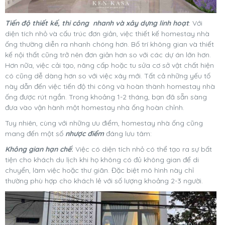
Tiến độ thiết kế, thi công nhanh và xây dựng linh hoạt
: Với
diện tích nhỏ và cấu trúc đơn giản, việc thiết kế homestay nhà
ống thường diễn ra nhanh chóng hơn. Bố trí không gian và thiết
kế nội thất cũng trở nên đơn giản hơn so với các dự án lớn hơn.
Hơn nữa, việc cải tạo, nâng cấp hoặc tu sửa cơ sở vật chất hiện
có cũng dễ dàng hơn so với việc xây mới. Tất cả những yếu tố
này dẫn đến việc tiến độ thi công và hoàn thành homestay nhà
ống được rút ngắn. Trong khoảng 1-2 tháng, bạn đã sẵn sàng
đưa vào vận hành một homestay nhà ống hoàn chỉnh.
Tuy nhiên, cùng với những ưu điểm, homestay nhà ống cũng
mang đến một số
nhược điểm
đáng lưu tâm:
Không gian hạn chế
:
Việc có diện tích nhỏ có thể tạo ra sự bất
tiện cho khách du lịch khi họ không có đủ không gian để di
chuyển, làm việc hoặc thư giãn. Đặc biệt mô hình này chỉ
thường phù hợp cho khách lẻ với số lượng khoảng 2-3 người.