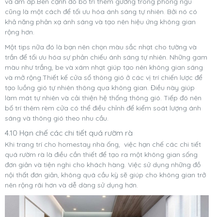
và ấm áp.Bên cạnh đó bố trí thêm gương trong phòng ngủ
cũng là một cách để tối ưu hóa ánh sáng tự nhiên. Bởi nó có
khả năng phản xạ ánh sáng và tạo nên hiệu ứng không gian
rộng hơn.
Một tips nữa đó là bạn nên chọn màu sắc nhạt cho tường và
trần để tối ưu hóa sự phản chiếu ánh sáng tự nhiên. Những gam
màu như trắng, be và xám nhạt giúp tạo nên không gian sáng
và mở rộng.Thiết kế cửa sổ thông gió ở các vị trí chiến lược để
tạo luồng gió tự nhiên thông qua không gian. Điều này giúp
làm mát tự nhiên và cải thiện hệ thống thông gió. Tiếp đó nên
bố trí thêm rèm cửa có thể điều chỉnh để kiểm soát lượng ánh
sáng và thông gió theo nhu cầu.
4.10 Hạn chế các chi tiết quá rườm rà
Khi trang trí cho homestay nhà ống, việc hạn chế các chi tiết
quá rườm rà là điều cần thiết để tạo ra một không gian sống
đơn giản và tiện nghi cho khách hàng. Việc sử dụng những đồ
nội thất đơn giản, không quá cầu kỳ sẽ giúp cho không gian trở
nên rộng rãi hơn và dễ dàng sử dụng hơn.