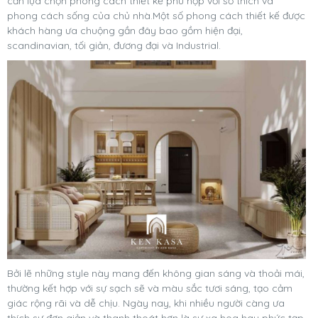
cần lựa chọn phong cách thiết kế phù hợp với sở thích và
phong cách sống của chủ nhà.
Một số phong cách thiết kế được
khách hàng ưa chuộng gần đây bao gồm hiện đại,
scandinavian, tối giản, đương đại và Industrial.
Bởi lẽ những style này mang đến không gian sáng và thoải mái,
thường kết hợp với sự sạch sẽ và màu sắc tươi sáng, tạo cảm
giác rộng rãi và dễ chịu. Ngày nay, khi nhiều người càng ưa