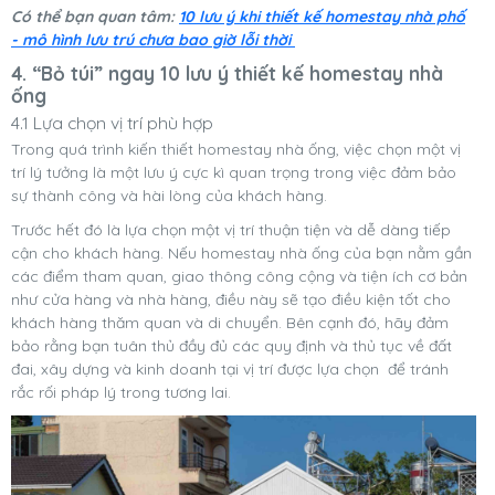
Có thể bạn quan tâm:
10 lưu ý khi thiết kế homestay nhà phố
- mô hình lưu trú chưa bao giờ lỗi thời
4. “Bỏ túi” ngay 10 lưu ý thiết kế homestay nhà
ống
4.1 Lựa chọn vị trí phù hợp
Trong quá trình kiến thiết homestay nhà ống, việc chọn một vị
trí lý tưởng là một lưu ý cực kì quan trọng trong việc đảm bảo
sự thành công và hài lòng của khách hàng.
Trước hết đó là lựa chọn một vị trí thuận tiện và dễ dàng tiếp
cận cho khách hàng. Nếu homestay nhà ống của bạn nằm gần
các điểm tham quan, giao thông công cộng và tiện ích cơ bản
như cửa hàng và nhà hàng, điều này sẽ tạo điều kiện tốt cho
khách hàng thăm quan và di chuyển.
Bên cạnh đó, hãy đảm
bảo rằng bạn tuân thủ đầy đủ các quy định và thủ tục về đất
đai, xây dựng và kinh doanh tại vị trí được lựa chọn để tránh
rắc rối pháp lý trong tương lai.