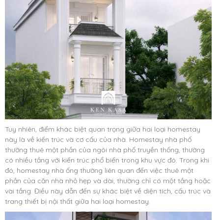
Tuy nhiên, điểm khác biệt quan trọng giữa hai loại homestay
này là về kiến trúc và cơ cấu của nhà. Homestay nhà phố
thường thuê một phần của ngôi nhà phố truyền thống, thường
có nhiều tầng với kiến trúc phổ biến trong khu vực đó. Trong khi
đó, homestay nhà ống thường liên quan đến việc thuê một
phần của căn nhà nhỏ hẹp và dài, thường chỉ có một tầng hoặc
vài tầng. Điều này dẫn đến sự khác biệt về diện tích, cấu trúc và
trang thiết bị nội thất giữa hai loại homestay.