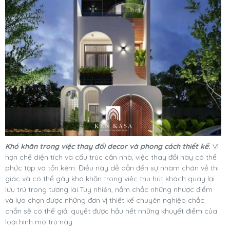
Khó khăn trong việc thay đổi decor và phong cách thiết kế
:
Vì
hạn chế diện tích và cấu trúc căn nhà, việc thay đổi này có thể
phức tạp và tốn kém. Điều này dễ dẫn đến sự nhàm chán về thị
giác và có thể gây khó khăn trong việc thu hút khách quay lại
lưu trú trong tương lai.Tuy nhiên, nắm chắc những nhược điểm
và lựa chọn được những đơn vị thiết kế chuyên nghiệp chắc
chắn sẽ có thể giải quyết được hầu hết những khuyết điểm của
loại hình mô trú này.