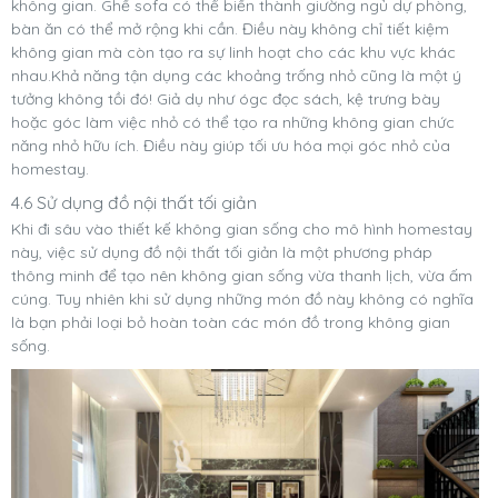
không gian. Ghế sofa có thể biến thành giường ngủ dự phòng,
bàn ăn có thể mở rộng khi cần. Điều này không chỉ tiết kiệm
không gian mà còn tạo ra sự linh hoạt cho các khu vực khác
nhau.Khả năng tận dụng các khoảng trống nhỏ cũng là một ý
tưởng không tồi đó! Giả dụ như ógc đọc sách, kệ trưng bày
hoặc góc làm việc nhỏ có thể tạo ra những không gian chức
năng nhỏ hữu ích. Điều này giúp tối ưu hóa mọi góc nhỏ của
homestay.
4.6 Sử dụng đồ nội thất tối giản
Khi đi sâu vào thiết kế không gian sống cho mô hình homestay
này, việc sử dụng đồ nội thất tối giản là một phương pháp
thông minh để tạo nên không gian sống vừa thanh lịch, vừa ấm
cúng. Tuy nhiên khi sử dụng những món đồ này không có nghĩa
là bạn phải loại bỏ hoàn toàn các món đồ trong không gian
sống.