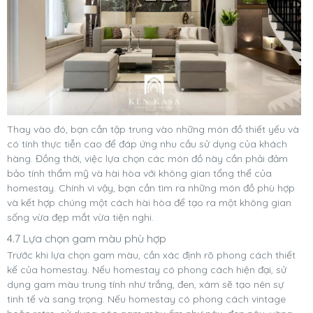
Thay vào đó, bạn cần tập trung vào những món đồ thiết yếu và
có tính thực tiễn cao để đáp ứng nhu cầu sử dụng của khách
hàng. Đồng thời, việc lựa chọn các món đồ này cần phải đảm
bảo tính thẩm mỹ và hài hòa với không gian tổng thể của
homestay. Chính vì vậy, bạn cần tìm ra những món đồ phù hợp
và kết hợp chúng một cách hài hòa để tạo ra một không gian
sống vừa đẹp mắt vừa tiện nghi.
4.7 Lựa chọn gam màu phù hợp
Trước khi lựa chọn gam màu, cần xác định rõ phong cách thiết
kế của homestay. Nếu homestay có phong cách hiện đại, sử
dụng gam màu trung tính như trắng, đen, xám sẽ tạo nên sự
tinh tế và sang trọng. Nếu homestay có phong cách vintage