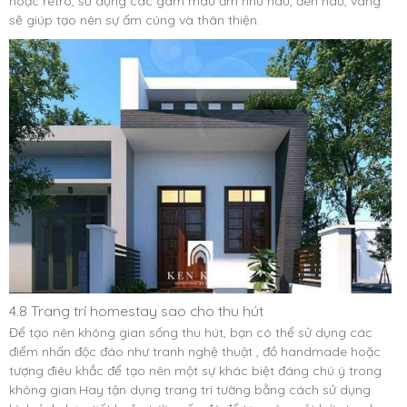
hoặc retro, sử dụng các gam màu ấm như nâu, đen nâu, vàng
sẽ giúp tạo nên sự ấm cúng và thân thiện.
4.8 Trang trí homestay sao cho thu hút
Để tạo nên không gian sống thu hút, bạn có thể sử dụng các
điểm nhấn độc đáo như tranh nghệ thuật , đồ handmade hoặc
tượng điêu khắc để tạo nên một sự khác biệt đáng chú ý trong
không gian.Hay tận dụng trang trí tường bằng cách sử dụng