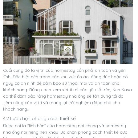
Cuối cùng đó là vị trí của homestay cần phải an toàn và yên
tĩnh. Đặc biệt nên tránh các khu vực ồn ào, đông đúc hoặc có
nguy cơ an ninh để đảm bảo sự thoải mái và an toàn cho
khách hàng. Bằng cách xem xét tỉ mỉ các yếu tố trên, Ken Kasa
có thể đảm bảo rằng homestay nhà ống sẽ tận dụng tối đa
tiềm năng của vị trí và mang lại trải nghiệm đáng nhớ cho
khách hàng.
4.2 Lựa chọn phong cách thiết kế
Được coi là “linh hồn” của homestay nói chung và homestay
nhà ống nói riêng nên khâu lựa chọn phong cách thiết kế cực