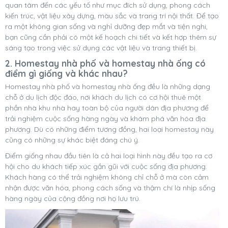
quan tâm đến các yếu tố như mục đích sử dụng, phong cách
kiến trúc, vật liệu xây dựng, màu sắc và trang trí nội thất. Để tạo
ra một không gian sống và nghỉ dưỡng đẹp mắt và tiện nghi,
bạn cũng cần phải có một kế hoạch chi tiết và kết hợp thêm sự
sáng tạo trong việc sử dụng các vật liệu và trang thiết bị.
2. Homestay nhà phố và homestay nhà ống có
điểm gì giống và khác nhau?
Homestay nhà phố và homestay nhà ống đều là những dạng
chỗ ở du lịch độc đáo, nơi khách du lịch có cơ hội thuê một
phần nhà khu nhà hay toàn bộ của người dân địa phương để
trải nghiệm cuộc sống hàng ngày và khám phá văn hóa địa
phương. Dù có những điểm tương đồng, hai loại homestay này
cũng có những sự khác biệt đáng chú ý.
Điểm giống nhau đầu tiên là cả hai loại hình này đều tạo ra cơ
hội cho du khách tiếp xúc gần gũi với cuộc sống địa phương.
Khách hàng có thể trải nghiệm không chỉ chỗ ở mà còn cảm
nhận được văn hóa, phong cách sống và thậm chí là nhịp sống
hàng ngày của cộng đồng nơi họ lưu trú.