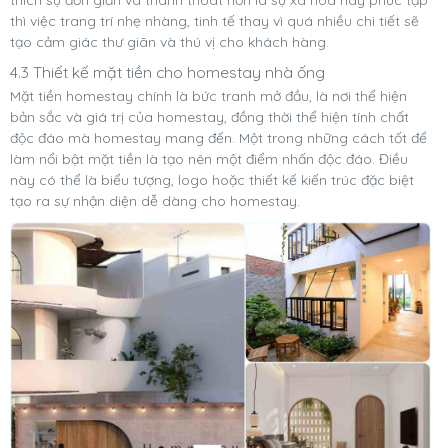
thích sự đơn giản và thanh thoát hơn là sự xa hoa hay phức tạp
thì việc trang trí nhẹ nhàng, tinh tế thay vì quá nhiều chi tiết sẽ
tạo cảm giác thư giãn và thú vị cho khách hàng.
4.3 Thiết kế mặt tiền cho homestay nhà ống
Mặt tiền homestay chính là bức tranh mở đầu, là nơi thể hiện
bản sắc và giá trị của homestay, đồng thời thể hiện tính chất
độc đáo mà homestay mang đến. Một trong những cách tốt để
làm nổi bật mặt tiền là tạo nên một điểm nhấn độc đáo. Điều
này có thể là biểu tượng, logo hoặc thiết kế kiến trúc đặc biệt
tạo ra sự nhận diện dễ dàng cho homestay.