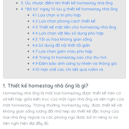
3. Ưu, nhược điểm khi thiết kế homestay nhà ống
4. “Bỏ túi” ngay 10 lưu ý thiết kế homestay nhà ống
4.1 Lựa chọn vị trí phù hợp
4.2 Lựa chọn phong cách thiết kế
4.3 Thiết kế mặt tiền cho homestay nhà ống
4.4 Lựa chọn vật liệu sử dụng phù hợp
4.5 Tối ưu hóa không gian sống
4.6 Sử dụng đồ nội thất tối giản
4.7 Lựa chọn gam màu phù hợp
4.8 Trang trí homestay sao cho thu hút
4.9 Đảm bảo ánh sáng tự nhiên và thông gió
4.10 Hạn chế các chi tiết quá rườm rà
1. Thiết kế homestay nhà ống là gì?
Homestay nhà ống là một loại homestay được thiết kế trên cơ
sở kết hợp giữa kiến trúc của một ngôi nhà ống và tiện nghi của
một homestay. Thông thường, homestay này được thiết kế với
không gian sống tương đối nhỏ hẹp do thiết kế đặc trưng của
loại nhà ống. Ngoài ra các phòng ngủ được bố trí riêng tư và
tiện nghi hiện đại đầy đủ.