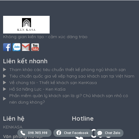
Không gian kiến tạo - cảm xúc dâng trào
Liên kết nhanh
Tham khảo các tiêu chuẩn thiết kế phòng ngủ khách sạn
Tiêu chuẩn quốc gia về xếp hạng sao khách sạn tại Việt Nam
Về chúng tôi - Thiết kế khách sạn KenKasa
Hồ Sơ Năng Lực - Ken KaSa
Phần mềm quản lý khách sạn là gì? Chủ khách sạn nhỏ có
nên dùng không?
Liên hệ
Hotline
KENKASA
098
098.7413.998
Chat Facebook
Chat Zalo
Văn phòng Hà Nội