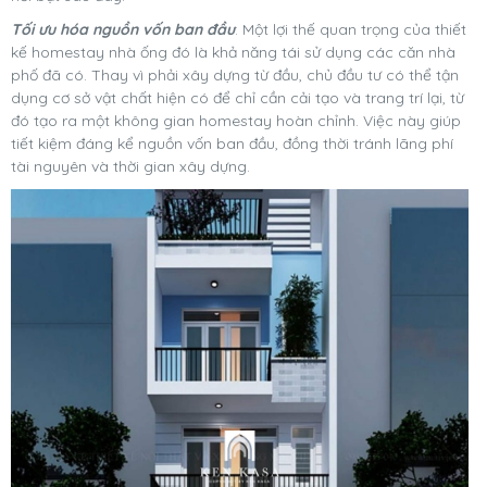
Tối ưu hóa nguồn vốn ban đầu
: Một lợi thế quan trọng của thiết
kế homestay nhà ống đó là khả năng tái sử dụng các căn nhà
phố đã có. Thay vì phải xây dựng từ đầu, chủ đầu tư có thể tận
dụng cơ sở vật chất hiện có để chỉ cần cải tạo và trang trí lại, từ
đó tạo ra một không gian homestay hoàn chỉnh. Việc này giúp
tiết kiệm đáng kể nguồn vốn ban đầu, đồng thời tránh lãng phí
tài nguyên và thời gian xây dựng.