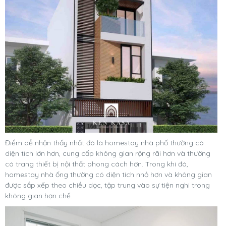
Điểm dễ nhận thấy nhất đó là homestay nhà phố thường có
diện tích lớn hơn, cung cấp không gian rộng rãi hơn và thường
có trang thiết bị nội thất phong cách hơn. Trong khi đó,
homestay nhà ống thường có diện tích nhỏ hơn và không gian
được sắp xếp theo chiều dọc, tập trung vào sự tiện nghi trong
không gian hạn chế.