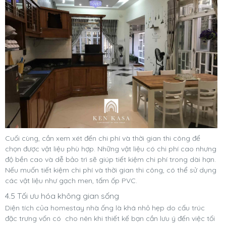
Cuối cùng, cần xem xét đến chi phí và thời gian thi công để
chọn được vật liệu phù hợp. Những vật liệu có chi phí cao nhưng
độ bền cao và dễ bảo trì sẽ giúp tiết kiệm chi phí trong dài hạn.
Nếu muốn tiết kiệm chi phí và thời gian thi công, có thể sử dụng
các vật liệu như gạch men, tấm ốp PVC.
4.5 Tối ưu hóa không gian sống
Diện tích của homestay nhà ống là khá nhỏ hẹp do cấu trúc
đặc trưng vốn có cho nên khi thiết kế bạn cần lưu ý đến việc tối