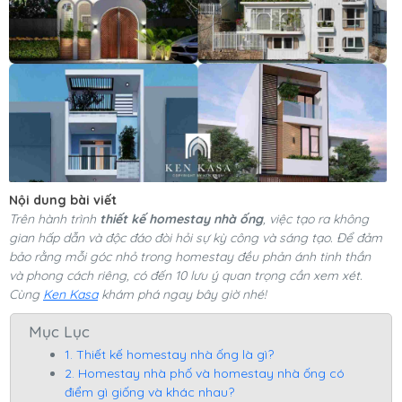
Nội dung bài viết
Trên hành trình
thiết kế homestay nhà ống
, việc tạo ra không
gian hấp dẫn và độc đáo đòi hỏi sự kỳ công và sáng tạo. Để đảm
bảo rằng mỗi góc nhỏ trong homestay đều phản ánh tinh thần
và phong cách riêng, có đến 10 lưu ý quan trọng cần xem xét.
Cùng
Ken Kasa
khám phá ngay bây giờ nhé!
Mục Lục
1. Thiết kế homestay nhà ống là gì?
2. Homestay nhà phố và homestay nhà ống có
điểm gì giống và khác nhau?