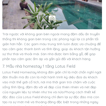
Trái ngược với không gian bên ngoài mang đậm dấu ấn truyền
thống thì không gian bên trong các phòng ngủ lại có phần tối
giản hơn hẳn. Các gam màu trung tính luôn được ưa chuộng để
tạo cảm giác thanh bình và tĩnh lặng, giúp du khách tận hưởng
sự thư thái và thoải mái. Sàn nhà được làm bằng gỗ, để góp
phần tạo cảm giác ấm áp và gần gũi đối với khách hàng.
7. Mẫu nhà homestay 1 tầng Lotus Field
Lotus Field Homestay không đơn giản chỉ là một chốn nghỉ ngơi
đơn thuần mà đó còn là một hành trình kỳ diệu đưa du khách
vào một thế giới cổ tích, nơi mà thời gian trôi chậm với cuộc
sống tĩnh lặng, đậm đà với vẻ đẹp của thiên nhiên và nét đẹp
của nguyên liệu tự nhiên như tre và nứa.Phong cách thiết kế
độc đáo của Lotus Field không chỉ đem lại sự độc đáo mà còn
tạo ra sự mát mẻ và thoáng đãng đặc biệt trong những ngày