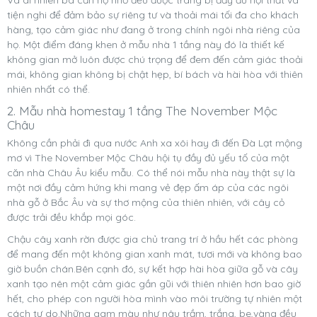
tiện nghi để đảm bảo sự riêng tư và thoải mái tối đa cho khách
hàng, tạo cảm giác như đang ở trong chính ngôi nhà riêng của
họ. Một điểm đáng khen ở mẫu nhà 1 tầng này đó là thiết kế
không gian mở luôn được chú trọng để đem đến cảm giác thoải
mái, không gian không bị chật hẹp, bí bách và hài hòa với thiên
nhiên nhất có thể.
2. Mẫu nhà homestay 1 tầng The November Mộc
Châu
Không cần phải đi qua nước Anh xa xôi hay đi đến Đà Lạt mộng
mơ vì The November Mộc Châu hội tụ đầy đủ yếu tố của một
căn nhà Châu Âu kiểu mẫu. Có thể nói mẫu nhà này thật sự là
một nơi đầy cảm hứng khi mang vẻ đẹp ấm áp của các ngôi
nhà gỗ ở Bắc Âu và sự thơ mộng của thiên nhiên, với cây cỏ
được trải đều khắp mọi góc.
Chậu cây xanh rờn được gia chủ trang trí ở hầu hết các phòng
để mang đến một không gian xanh mát, tươi mới và không bao
giờ buồn chán.
Bên cạnh đó, sự kết hợp hài hòa giữa gỗ và cây
xanh tạo nên một cảm giác gần gũi với thiên nhiên hơn bao giờ
hết, cho phép con người hòa mình vào môi trường tự nhiên một
cách tự do.Những gam màu như nâu trầm, trắng, be,vàng đều