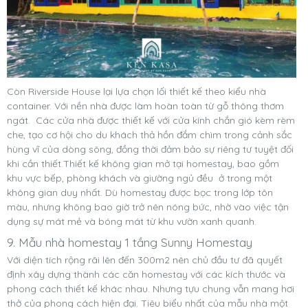
Còn Riverside House lại lựa chọn lối thiết kế theo kiểu nhà
container. Với nền nhà được làm hoàn toàn từ gỗ thông thơm
ngát. Các cửa nhà được thiết kế với cửa kính chắn gió kèm rèm
che, tạo cơ hội cho du khách thả hồn đắm chìm trong cảnh sắc
hùng vĩ của dòng sông, đồng thời đảm bảo sự riêng tư tuyệt đối
khi cần thiết.Thiết kế không gian mở tại homestay, bao gồm
khu vực bếp, phòng khách và giường ngủ đều ở trong một
không gian duy nhất. Dù homestay được bọc trong lớp tôn
màu, nhưng không bao giờ trở nên nóng bức, nhờ vào việc tận
dụng sự mát mẻ và bóng mát từ khu vườn xanh quanh.
9. Mẫu nhà homestay 1 tầng Sunny Homestay
Với diện tích rộng rãi lên đến 300m2 nên chủ đầu tư đã quyết
định xây dựng thành các căn homestay với các kích thước và
phong cách thiết kế khác nhau. Nhưng tựu chung vẫn mang hơi
thở của phong cách hiện đại. Tiêu biểu nhất của mẫu nhà một