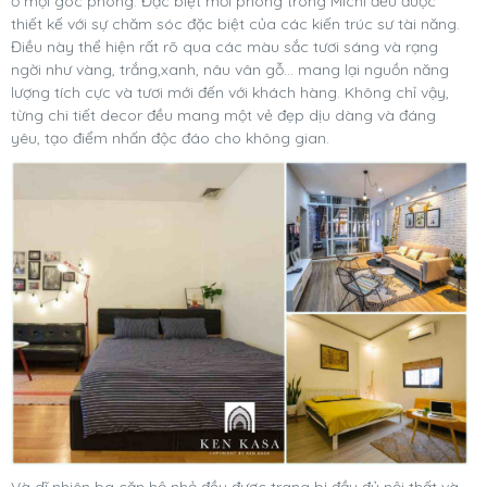
ở mọi góc phòng. Đặc biệt mỗi phòng trong Michi đều được
thiết kế với sự chăm sóc đặc biệt của các kiến trúc sư tài năng.
Điều này thể hiện rất rõ qua các màu sắc tươi sáng và rạng
ngời như vàng, trắng,xanh, nâu vân gỗ... mang lại nguồn năng
lượng tích cực và tươi mới đến với khách hàng. Không chỉ vậy,
từng chi tiết decor đều mang một vẻ đẹp dịu dàng và đáng
yêu, tạo điểm nhấn độc đáo cho không gian.
Và dĩ nhiên ba căn hộ nhỏ đều được trang bị đầy đủ nội thất và