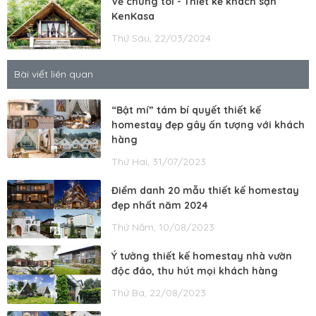
Về chúng tôi - Thiết kế khách sạn
KenKasa
Thứ Sáu, 22/03/2024
Bài viết liên quan
“Bật mí” tám bí quyết thiết kế
homestay đẹp gây ấn tượng với khách
hàng
Thứ Hai, 31/07/2023
Điểm danh 20 mẫu thiết kế homestay
đẹp nhất năm 2024
Thứ Năm, 10/08/2023
Ý tưởng thiết kế homestay nhà vườn
độc đáo, thu hút mọi khách hàng
Thứ Ba, 22/08/2023