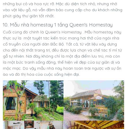
những bụi cỏ và hoa rực rỡ. Mặc dù diện tích nhỏ, nhưng nhờ
vào vật liệu gỗ, nó vẫn đảm bảo cung cấp cho du khách những
phút giây thư giãn tốt nhất.
10. Mẫu nhà homestay 1 tầng Queen's Homestay
Cuối cùng đó chính là Queen's Homestay . Mẫu homestay này
thực sự là một tuyệt tác kiến trúc mang hơi thở của ngôi nhà
cổ truyền của người dân Bắc Bộ. Tất cả, từ vật liệu xây dựng
cho đến nội thất trang trí, đều được lựa chọn và chế tác tỉ mỉ từ
gỗ tự nhiên. Nơi đây không chỉ là một địa điểm lưu trú, mà còn
là một bức tranh sống động, thể hiện vẻ đẹp của sự giản dị và
mộc mạc. Do vậy mẫu nhà này hoàn toàn trái ngược với sự ồn
ào và đô thị hóa của cuộc sống hiện đại.