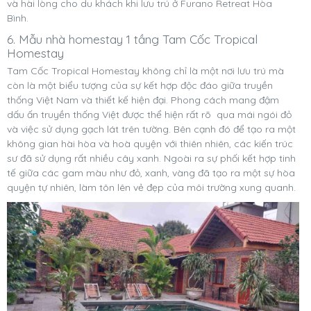
và hài lòng cho du khách khi lưu trú ở Furano Retreat Hòa
Bình.
6. Mẫu nhà homestay 1 tầng Tam Cốc Tropical
Homestay
Tam Cốc Tropical Homestay không chỉ là một nơi lưu trú mà
còn là một biểu tượng của sự kết hợp độc đáo giữa truyền
thống Việt Nam và thiết kế hiện đại. Phong cách mang đậm
dấu ấn truyền thống Việt được thể hiện rất rõ qua mái ngói đỏ
và việc sử dụng gạch lát trên tường. Bên cạnh đó để tạo ra một
không gian hài hòa và hoà quyện với thiên nhiên, các kiến trúc
sư đã sử dụng rất nhiều cây xanh. Ngoài ra sự phối kết hợp tinh
tế giữa các gam màu như đỏ, xanh, vàng đã tạo ra một sự hòa
quyện tự nhiên, làm tôn lên vẻ đẹp của môi trường xung quanh.