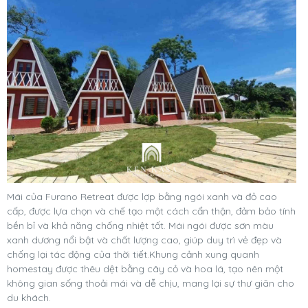
Mái của Furano Retreat được lợp bằng ngói xanh và đỏ cao
cấp, được lựa chọn và chế tạo một cách cẩn thận, đảm bảo tính
bền bỉ và khả năng chống nhiệt tốt. Mái ngói được sơn màu
xanh dương nổi bật và chất lượng cao, giúp duy trì vẻ đẹp và
chống lại tác động của thời tiết.Khung cảnh xung quanh
homestay được thêu dệt bằng cây cỏ và hoa lá, tạo nên một
không gian sống thoải mái và dễ chịu, mang lại sự thư giãn cho
du khách.