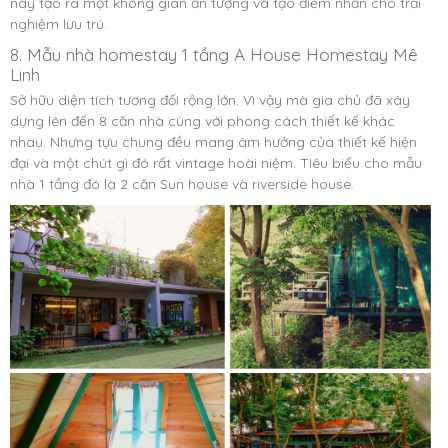
này tạo ra một không gian ấn tượng và tạo điểm nhấn cho trải
nghiệm lưu trú.
8. Mẫu nhà homestay 1 tầng A House Homestay Mê
Linh
Sở hữu diện tích tương đối rộng lớn. Vì vậy mà gia chủ đã xây
dựng lên đến 8 căn nhà cùng với phong cách thiết kế khác
nhau. Nhưng tựu chung đều mang âm hưởng của thiết kế hiện
đại và một chút gì đó rất vintage hoài niệm. Tiêu biểu cho mẫu
nhà 1 tầng đó là 2 căn Sun house và riverside house.