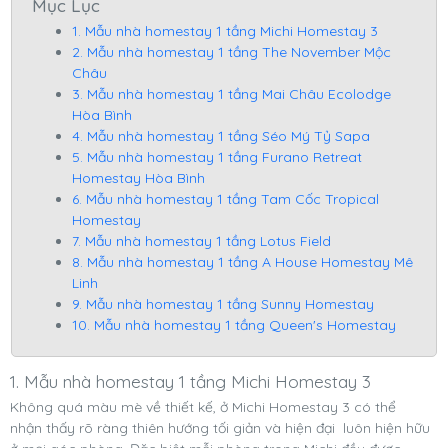
Mục Lục
1. Mẫu nhà homestay 1 tầng Michi Homestay 3
2. Mẫu nhà homestay 1 tầng The November Mộc
Châu
3. Mẫu nhà homestay 1 tầng Mai Châu Ecolodge
Hòa Bình
4. Mẫu nhà homestay 1 tầng Séo Mý Tỷ Sapa
5. Mẫu nhà homestay 1 tầng Furano Retreat
Homestay Hòa Bình
6. Mẫu nhà homestay 1 tầng Tam Cốc Tropical
Homestay
7. Mẫu nhà homestay 1 tầng Lotus Field
8. Mẫu nhà homestay 1 tầng A House Homestay Mê
Linh
9. Mẫu nhà homestay 1 tầng Sunny Homestay
10. Mẫu nhà homestay 1 tầng Queen's Homestay
1. Mẫu nhà homestay 1 tầng Michi Homestay 3
Không quá màu mè về thiết kế, ở Michi Homestay 3 có thể
nhận thấy rõ ràng thiên hướng tối giản và hiện đại luôn hiện hữu