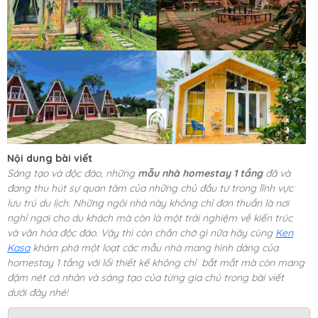
Nội dung bài viết
Sáng tạo và độc đáo, những
mẫu nhà homestay 1 tầng
đã và
đang thu hút sự quan tâm của những chủ đầu tư trong lĩnh vực
lưu trú du lịch. Những ngôi nhà này không chỉ đơn thuần là nơi
nghỉ ngơi cho du khách mà còn là một trải nghiệm về kiến trúc
và văn hóa độc đáo. Vậy thì còn chần chờ gì nữa hãy cùng
Ken
Kasa
khám phá một loạt các mẫu nhà mang hình dáng của
homestay 1 tầng với lối thiết kế không chỉ bắt mắt mà còn mang
đậm nét cá nhân và sáng tạo của từng gia chủ trong bài viết
dưới đây nhé!