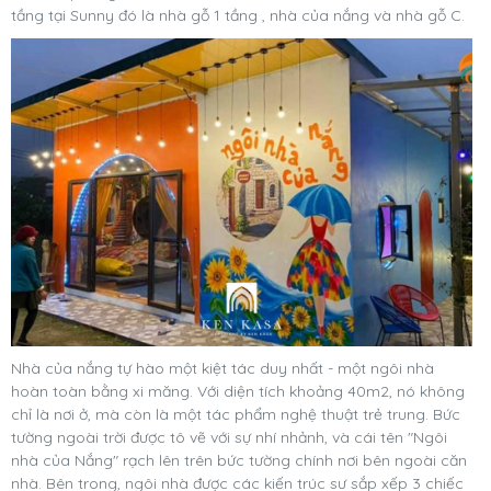
tầng tại Sunny đó là nhà gỗ 1 tầng , nhà của nắng và nhà gỗ C.
Nhà của nắng tự hào một kiệt tác duy nhất - một ngôi nhà
hoàn toàn bằng xi măng. Với diện tích khoảng 40m2, nó không
chỉ là nơi ở, mà còn là một tác phẩm nghệ thuật trẻ trung. Bức
tường ngoài trời được tô vẽ với sự nhí nhảnh, và cái tên "Ngôi
nhà của Nắng" rạch lên trên bức tường chính nơi bên ngoài căn
nhà. Bên trong, ngôi nhà được các kiến trúc sư sắp xếp 3 chiếc