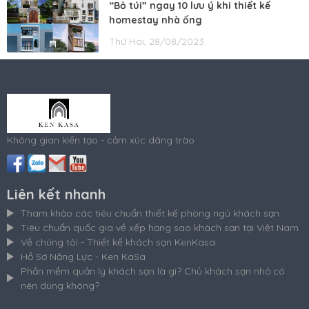
“Bỏ túi” ngay 10 lưu ý khi thiết kế
homestay nhà ống
Thứ Hai, 28/08/2023
Không gian kiến tạo - cảm xúc dâng trào
Liên kết nhanh
Tham khảo các tiêu chuẩn thiết kế phòng ngủ khách sạn
Tiêu chuẩn quốc gia về xếp hạng sao khách sạn tại Việt Nam
Về chúng tôi - Thiết kế khách sạn KenKasa
Hồ Sơ Năng Lực - Ken KaSa
Phần mềm quản lý khách sạn là gì? Chủ khách sạn nhỏ có
nên dùng không?