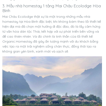
3. Mẫu nhà homestay 1 tầng Mai Châu Ecolodge Hòa
Bình
Mai Châu Ecolodge thật sự là một trong những mẫu nhà
homestay tại Hòa Bình đặc biệt, khi không bám theo lối thiết kế
hiện đại mà đã chọn một hướng đi độc đáo, đó là lấy cảm hứng
từ văn hóa dân tộc Thái, kết hợp với sự phát triển bền vững và
đề cao thiên nhiên. Và đó chính là tinh thần của lối thiết kế
Organic.Homestay đã gây ấn tượng mạnh với du khách bằng
việc tạo ra một trải nghiệm sống chân thực, đồng thời tạo ra
không gian yên bình, xanh mát và sạch sẽ.