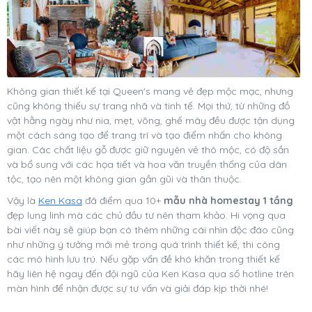
Không gian thiết kế tại Queen's mang vẻ đẹp mộc mạc, nhưng
cũng không thiếu sự trang nhã và tinh tế. Mọi thứ, từ những đồ
vật hằng ngày như nia, mẹt, võng, ghế mây đều được tận dụng
một cách sáng tạo để trang trí và tạo điểm nhấn cho không
gian. Các chất liệu gỗ được giữ nguyên vẻ thô mộc, có độ sần
và bổ sung với các họa tiết và hoa văn truyền thống của dân
tộc, tạo nên một không gian gần gũi và thân thuộc.
Vậy là
Ken Kasa
đã điểm qua 10+
mẫu nhà homestay 1 tầng
đẹp lung linh mà các chủ đầu tư nên tham khảo. Hi vọng qua
bài viết này sẽ giúp bạn có thêm những cái nhìn độc đáo cũng
như những ý tưởng mới mẻ trong quá trình thiết kế, thi công
các mô hình lưu trú. Nếu gặp vấn đề khó khăn trong thiết kế
hãy liên hệ ngay đến đội ngũ của Ken Kasa qua số hotline trên
màn hình để nhận được sự tư vấn và giải đáp kịp thời nhé!