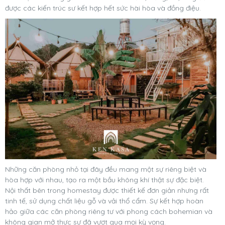
được các kiến trúc sư kết hợp hết sức hài hòa và đồng điệu.
Những căn phòng nhỏ tại đây đều mang một sự riêng biệt và
hòa hợp với nhau, tạo ra một bầu không khí thật sự đặc biệt.
Nội thất bên trong homestay được thiết kế đơn giản nhưng rất
tinh tế, sử dụng chất liệu gỗ và vải thổ cẩm. Sự kết hợp hoàn
hảo giữa các căn phòng riêng tư với phong cách bohemian và
không gian mở thực sự đã vượt qua mọi kỳ vọng.