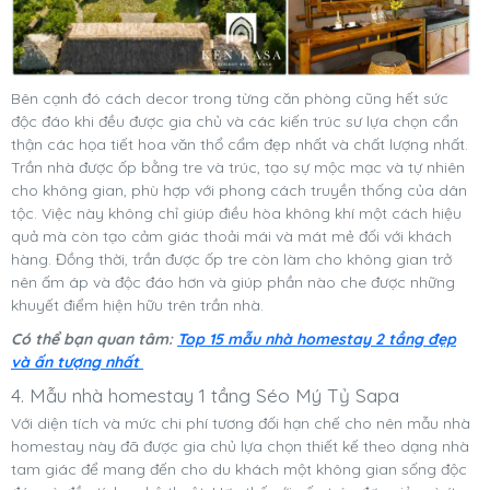
Bên cạnh đó cách decor trong từng căn phòng cũng hết sức
độc đáo khi đều được gia chủ và các kiến trúc sư lựa chọn cẩn
thận các họa tiết hoa văn thổ cẩm đẹp nhất và chất lượng nhất.
Trần nhà được ốp bằng tre và trúc, tạo sự mộc mạc và tự nhiên
cho không gian, phù hợp với phong cách truyền thống của dân
tộc. Việc này không chỉ giúp điều hòa không khí một cách hiệu
quả mà còn tạo cảm giác thoải mái và mát mẻ đối với khách
hàng. Đồng thời, trần được ốp tre còn làm cho không gian trở
nên ấm áp và độc đáo hơn và giúp phần nào che được những
khuyết điểm hiện hữu trên trần nhà.
Có thể bạn quan tâm:
Top 15 mẫu nhà homestay 2 tầng đẹp
và ấn tượng nhất
4. Mẫu nhà homestay 1 tầng Séo Mý Tỷ Sapa
Với diện tích và mức chi phí tương đối hạn chế cho nên mẫu nhà
homestay này đã được gia chủ lựa chọn thiết kế theo dạng nhà
tam giác để mang đến cho du khách một không gian sống độc