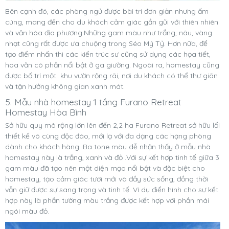
Bên cạnh đó, các phòng ngủ được bài trí đơn giản nhưng ấm
cúng, mang đến cho du khách cảm giác gần gũi với thiên nhiên
và văn hóa địa phương.Những gam màu như trắng, nâu, vàng
nhạt cũng rất được ưa chuộng trong Séo Mý Tỷ. Hơn nữa, để
tạo điểm nhấn thì các kiến trúc sư cũng sử dụng các họa tiết,
hoa văn có phần nổi bật ở ga giường. Ngoài ra, homestay cũng
được bố trí một khu vườn rộng rãi, nơi du khách có thể thư giãn
và tận hưởng không gian xanh mát.
5. Mẫu nhà homestay 1 tầng Furano Retreat
Homestay Hòa Bình
Sở hữu quy mô rộng lớn lên đến 2,2 ha Furano Retreat sở hữu lối
thiết kế vô cùng độc đáo, mới lạ với đa dạng các hạng phòng
dành cho khách hàng. Ba tone màu dễ nhận thấy ở mẫu nhà
homestay này là trắng, xanh và đỏ .Với sự kết hợp tinh tế giữa 3
gam màu đã tạo nên một diện mạo nổi bật và đặc biệt cho
homestay, tạo cảm giác tươi mới và đầy sức sống, đồng thời
vẫn giữ được sự sang trọng và tinh tế. Ví dụ điển hình cho sự kết
hợp này là phần tường màu trắng được kết hợp với phần mái
ngói màu đỏ.