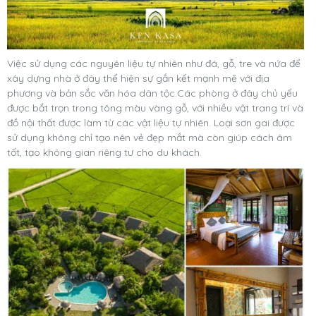
Việc sử dụng các nguyên liệu tự nhiên như đá, gỗ, tre và nứa để
xây dựng nhà ở đây thể hiện sự gắn kết mạnh mẽ với địa
phương và bản sắc văn hóa dân tộc.Các phòng ở đây chủ yếu
được bắt trọn trong tông màu vàng gỗ, với nhiều vật trang trí và
đồ nội thất được làm từ các vật liệu tự nhiên. Loại sơn gai được
sử dụng không chỉ tạo nên vẻ đẹp mắt mà còn giúp cách âm
tốt, tạo không gian riêng tư cho du khách.