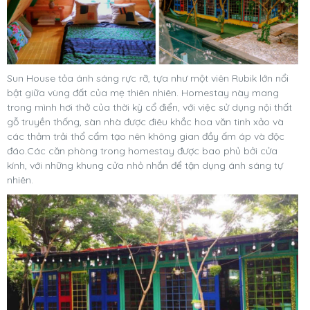
Sun House tỏa ánh sáng rực rỡ, tựa như một viên Rubik lớn nổi
bật giữa vùng đất của mẹ thiên nhiên. Homestay này mang
trong mình hơi thở của thời kỳ cổ điển, với việc sử dụng nội thất
gỗ truyền thống, sàn nhà được điêu khắc hoa văn tinh xảo và
các thảm trải thổ cẩm tạo nên không gian đầy ấm áp và độc
đáo.Các căn phòng trong homestay được bao phủ bởi cửa
kính, với những khung cửa nhỏ nhắn để tận dụng ánh sáng tự
nhiên.