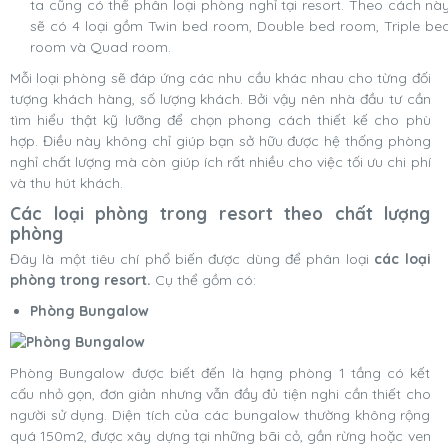
ta cũng có thể phân loại phòng nghỉ tại resort. Theo cách nà
sẽ có 4 loại gồm Twin bed room, Double bed room, Triple be
room và Quad room.
Mỗi loại phòng sẽ đáp ứng các nhu cầu khác nhau cho từng đối
tượng khách hàng, số lượng khách. Bởi vậy nên nhà đầu tư cần
tìm hiểu thật kỹ lưỡng để chọn phong cách thiết kế cho phù
hợp. Điều này không chỉ giúp bạn sở hữu được hệ thống phòng
nghỉ chất lượng mà còn giúp ích rất nhiều cho việc tối ưu chi phí
và thu hút khách.
Các loại phòng trong resort theo chất lượng
phòng
Đây là một tiêu chí phổ biến được dùng để phân loại
các loại
phòng trong resort.
Cụ thể gồm có:
Phòng Bungalow
Phòng Bungalow được biết đến là hạng phòng 1 tầng có kết
cấu nhỏ gọn, đơn giản nhưng vẫn đầy đủ tiện nghi cần thiết cho
người sử dụng. Diện tích của các bungalow thường không rộng
quá 150m2, được xây dựng tại những bãi cỏ, gần rừng hoặc ven