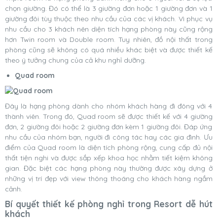
chọn giường. Đó có thể là 3 giường đơn hoặc 1 giường đơn và 1
giường đôi tùy thuộc theo nhu cầu của các vị khách. Vì phục vụ
nhu cầu cho 3 khách nên diện tích hạng phòng này cũng rộng
hơn Twin room và Double room. Tuy nhiên, đồ nội thất trong
phòng cũng sẽ không có quá nhiều khác biệt và được thiết kế
theo ý tưởng chung của cả khu nghỉ dưỡng.
Quad room
Đây là hạng phòng dành cho nhóm khách hàng đi đông với 4
thành viên. Trong đó, Quad room sẽ được thiết kế với 4 giường
đơn, 2 giường đôi hoặc 2 giường đơn kèm 1 giường đôi. Đáp ứng
nhu cầu của nhóm bạn, người đi công tác hay các gia đình. Ưu
điểm của Quad room là diện tích phòng rộng, cung cấp đủ nội
thất tiện nghi và được sắp xếp khoa học nhằm tiết kiệm không
gian. Đặc biệt các hạng phòng này thường được xây dựng ở
những vị trí đẹp với view thông thoáng cho khách hàng ngắm
cảnh.
Bí quyết thiết kế phòng nghỉ trong Resort dễ hút
khách