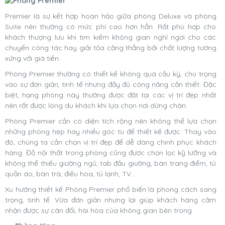
Premier là sự kết hợp hoàn hảo giữa phòng Deluxe và phòng
Suite nên thường có mức phí cao hơn hẳn. Rất phù hợp cho
khách thượng lưu khi tìm kiếm không gian nghỉ ngơi cho các
chuyến công tác hay giải tỏa căng thẳng bởi chất lượng tương
xứng với giá tiền.
Phòng Premier thường có thiết kế không quá cầu kỳ, chú trọng
vào sự đơn giản, tinh tế nhưng đầy đủ công năng cần thiết. Đặc
biệt, hạng phòng này thường được đặt tại các vị trí đẹp nhất
nên rất được lòng du khách khi lựa chọn nơi dừng chân.
Phòng Premier cần có diện tích rộng nên không thể lựa chọn
những phòng hẹp hay nhiều góc tù để thiết kế được. Thay vào
đó, chúng ta cần chọn vị trí đẹp để dễ dàng chinh phục khách
hàng. Đồ nội thất trong phòng cũng được chọn lọc kỹ lưỡng và
không thể thiếu giường ngủ, tab đầu giường, bàn trang điểm, tủ
quần áo, bàn trà, điều hòa, tủ lạnh, TV…
Xu hướng thiết kế Phòng Premier phổ biến là phong cách sang
trọng, tinh tế. Vừa đơn giản nhưng lại giúp khách hàng cảm
nhận được sự cân đối, hài hòa của không gian bên trong.