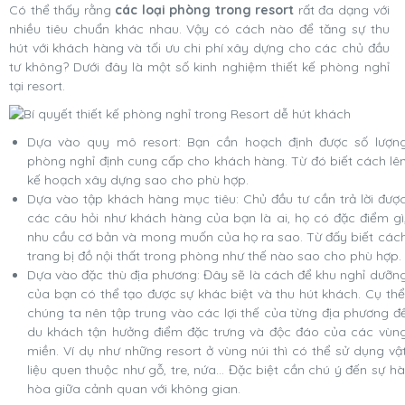
Có thể thấy rằng
các loại phòng trong resort
rất đa dạng với
nhiều tiêu chuẩn khác nhau. Vậy có cách nào để tăng sự thu
hút với khách hàng và tối ưu chi phí xây dựng cho các chủ đầu
tư không? Dưới đây là một số kinh nghiệm thiết kế phòng nghỉ
tại resort.
Dựa vào quy mô resort: Bạn cần hoạch định được số lượn
phòng nghỉ định cung cấp cho khách hàng. Từ đó biết cách lê
kế hoạch xây dựng sao cho phù hợp.
Dựa vào tập khách hàng mục tiêu: Chủ đầu tư cần trả lời đượ
các câu hỏi như khách hàng của bạn là ai, họ có đặc điểm gì
nhu cầu cơ bản và mong muốn của họ ra sao. Từ đấy biết các
trang bị đồ nội thất trong phòng như thế nào sao cho phù hợp.
Dựa vào đặc thù địa phương: Đây sẽ là cách để khu nghỉ dưỡn
của bạn có thể tạo được sự khác biệt và thu hút khách. Cụ thể
chúng ta nên tập trung vào các lợi thế của từng địa phương đ
du khách tận hưởng điểm đặc trưng và độc đáo của các vùn
miền. Ví dụ như những resort ở vùng núi thì có thể sử dụng vậ
liệu quen thuộc như gỗ, tre, nứa… Đặc biệt cần chú ý đến sự hà
hòa giữa cảnh quan với không gian.