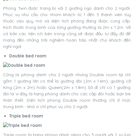
Phòng Twin được trang bị với 2 giường ngủ dành cho 2 người.
Phục vụ nhu cầu cho nhóm khách từ 1 đến 3 thành viên tùy
thuộc vào quy mô và diện tích phòng đang được cung cấp.
Kích thước trung bình của từng giường thường là 2m x 1.2m. Về
cơ bản các tiện ích bên trong cũng sẽ được đầu tư đầy đủ để
mang đến những trải nghiệm hoàn hảo nhất cho khách đến
nghỉ ngơi.
Double bed room
Cũng là phòng dành cho 2 người nhưng Double room lại chỉ
gồm 1 giường lớn có thể là giường đôi (2m x 1.6m), giường cỡ
King (2m x 2m) hoặc Queen(2m x 1.8m) Sở dĩ chỉ có 1 giường
đôi là vì đây là hạng phòng dành cho các cặp đôi hoặc bạn bè
thân thiết. Diện tích phòng Double room thường chỉ ở mức
trung bình - khá vì chỉ phục vụ cho 2 người.
Triple bed room
Triple room là hạng phòng dành riêng cho 3 người với 2 sự lựa