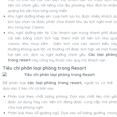
tiện ích chính yếu, nổi tiếng của địa phương. Mục đích là nhằ
quảng bá văn hóa từng vùng miền.
Khu nghỉ dưỡng khép kín: Loại hình lưu trú được nhiều khách d
lịch lựa chọn và được phân chia thành khu du lịch nghỉ mát v
khu sòng bạc Casino.
Khu nghỉ dưỡng tiện lợi: Các khách sạn trong thành phố đượ
cải tiến bằng cách tích hợp thêm một số tiện ích như spa
casino, khu mua sắm…. Diện tích của các resort kiểu nà
thường không quá lớn và thường chỉ được tích hợp với một hoặ
hai tiện ích, dịch vụ nghỉ dưỡng chính yếu.
Các loại phòn
trong resort
này cũng tùy thuộc vào quy mô khách sạn.
Tiêu chí phân loại phòng trong Resort
Để phân loại
các loại phòng trong resort,
người ta có thể
dựa vào 2 tiêu chí cơ bản sau:
Phân loại theo chất lượng phòng: Dựa vào chất liệu chủ yế
được sử dụng hay các tiện ích đang được cung cấp mà phâ
chia loại phòng nghỉ.
Phân loại theo số giường ngủ: Dựa vào số lượng giường, chún