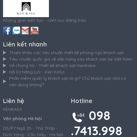
Không gian kiến tạo - cảm xúc dâng trào
Liên kết nhanh
Tham khảo các tiêu chuẩn thiết kế phòng ngủ khách sạn
Tiêu chuẩn quốc gia về xếp hạng sao khách sạn tại Việt Nam
Về chúng tôi - Thiết kế khách sạn KenKasa
Hồ Sơ Năng Lực - Ken KaSa
Phần mềm quản lý khách sạn là gì? Chủ khách sạn nhỏ có
nên dùng không?
Liên hệ
Hotline
KENKASA
098
Văn phòng Hà Nội
.7413.998
D5/P7 Ngõ 25 - Thọ Tháp -
Dịch Vọng - Cầu Giấy - Hà Nội