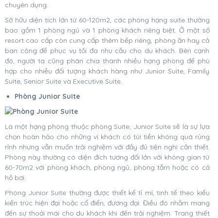
chuyên dụng.
Sở hữu diện tích lớn từ 60-120m2, các phòng hạng suite thường
bao gồm 1 phòng ngủ và 1 phòng khách riêng biệt. Ở một số
resort cao cấp còn cung cấp thêm bếp riêng, phòng ăn hay cả
ban công để phục vụ tối đa nhu cầu cho du khách. Bên cạnh
đó, người ta cũng phân chia thành nhiều hạng phòng để phù
hợp cho nhiều đối tượng khách hàng như Junior Suite, Family
Suite, Senior Suite và Executive Suite.
Phòng Junior Suite
Là một hạng phòng thuộc phòng Suite, Junior Suite sẽ là sự lựa
chọn hoàn hảo cho những vị khách có túi tiền không quá rủng
rỉnh nhưng vẫn muốn trải nghiệm với đầy đủ tiện nghi cần thiết.
Phòng này thường có diện đích tương đối lớn với không gian từ
60-70m2 với phòng khách, phòng ngủ, phòng tắm hoặc có cả
hồ bơi.
Phòng Junior Suite thường được thiết kế tỉ mỉ, tinh tế theo kiểu
kiến trúc hiện đại hoặc cổ điển, đương đại. Điều đó nhằm mang
đến sự thoải mái cho du khách khi đến trải nghiệm. Trang thiết