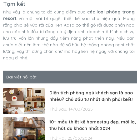
Tạm kết
Như vậy là chúng ta đã cùng điểm qua
các loại phòng trong
resort
và một vài bí quyết thiết kế sao cho hiệu quả. Mong
rằng chia sẻ vừa rồi của Ken Kasa có thể gỡ rối được phần nào
cho các nhà đầu tư đang có ý định kinh doanh mô hình dịch vụ
lưu trú vốn lớn nhưng đầy tiềm năng phát triển này. Nếu bạn
chưa biết nên làm thế nào để sở hữu hệ thống phòng nghỉ chất
lượng, vậy thì đừng chần chừ mà hãy liên hệ ngay với chúng tôi
ngay đi nhé.
Bài viết nổi bật
Diện tích phòng ngủ khách sạn là bao
nhiêu? Chủ đầu tư nhất định phải biết!
Thứ Sáu, 14/03/2025
10+ mẫu thiết kế homestay đẹp, mới lạ,
thu hút du khách nhất 2024
Thứ Hai, 25/03/2024