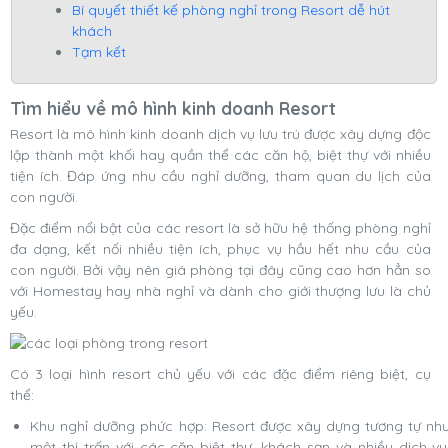
Bí quyết thiết kế phòng nghỉ trong Resort dễ hút
khách
Tạm kết
Tìm hiểu về mô hình kinh doanh Resort
Resort là mô hình kinh doanh dịch vụ lưu trú được xây dựng độc
lập thành một khối hay quần thể các căn hộ, biệt thự với nhiều
tiện ích. Đáp ứng nhu cầu nghỉ dưỡng, tham quan du lịch của
con người.
Đặc điểm nổi bật của các resort là sở hữu hệ thống phòng nghỉ
đa dạng, kết nối nhiều tiện ích, phục vụ hầu hết nhu cầu của
con người. Bởi vậy nên giá phòng tại đây cũng cao hơn hẳn so
với Homestay hay nhà nghỉ và dành cho giới thượng lưu là chủ
yếu.
Có 3 loại hình resort chủ yếu với các đặc điểm riêng biệt, cụ
thể:
Khu nghỉ dưỡng phức hợp: Resort được xây dựng tương tự nh
một thị trấn với các căn biệt thự, khách sạn và nhiều dịch vụ