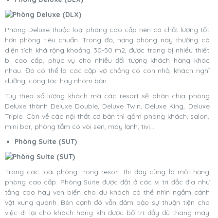
Phòng Deluxe thuộc loại phòng cao cấp nên có chất lượng tốt
hơn phòng tiêu chuẩn. Trong đó, hạng phòng này thường có
diện tích khá rộng khoảng 30-50 m2, được trang bị nhiều thiết
bị cao cấp, phục vụ cho nhiều đối tượng khách hàng khác
nhau. Đó có thể là các cặp vợ chồng có con nhỏ, khách nghỉ
dưỡng, công tác hay nhóm bạn…
Tùy theo số lượng khách mà các resort sẽ phân chia phòng
Deluxe thành Deluxe Double, Deluxe Twin, Deluxe King, Deluxe
Triple. Còn về các nội thất cơ bản thì gồm phòng khách, salon,
mini bar, phòng tắm có vòi sen, máy lạnh, tivi…
Phòng Suite (SUT)
Trong các loại phòng trong resort thì đây cũng là một hạng
phòng cao cấp. Phòng Suite được đặt ở các vị trí đắc địa như
tầng cao hay ven biển cho du khách có thể nhìn ngắm cảnh
vật xung quanh. Bên cạnh đó vẫn đảm bảo sự thuận tiện cho
việc đi lại cho khách hàng khi được bố trí đầy đủ thang máy