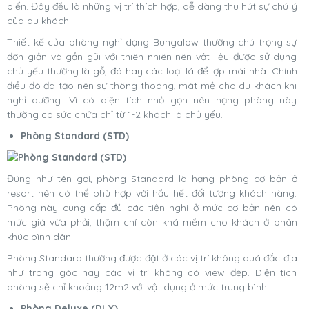
biển. Đây đều là những vị trí thích hợp, dễ dàng thu hút sự chú ý
của du khách.
Thiết kế của phòng nghỉ dạng Bungalow thường chú trọng sự
đơn giản và gần gũi với thiên nhiên nên vật liệu được sử dụng
chủ yếu thường là gỗ, đá hay các loại lá để lợp mái nhà. Chính
điều đó đã tạo nên sự thông thoáng, mát mẻ cho du khách khi
nghỉ dưỡng. Vì có diện tích nhỏ gọn nên hạng phòng này
thường có sức chứa chỉ từ 1-2 khách là chủ yếu.
Phòng Standard (STD)
Đúng như tên gọi, phòng Standard là hạng phòng cơ bản ở
resort nên có thể phù hợp với hầu hết đối tượng khách hàng.
Phòng này cung cấp đủ các tiện nghi ở mức cơ bản nên có
mức giá vừa phải, thậm chí còn khá mềm cho khách ở phân
khúc bình dân.
Phòng Standard thường được đặt ở các vị trí không quá đắc địa
như trong góc hay các vị trí không có view đẹp. Diện tích
phòng sẽ chỉ khoảng 12m2 với vật dụng ở mức trung bình.
Phòng Deluxe (DLX)