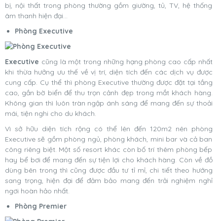
bị, nội thất trong phòng thường gồm giường, tủ, TV, hệ thống
âm thanh hiện đại…
Phòng Executive
Executive
cũng là một trong những hạng phòng cao cấp nhất
khi thừa hưởng ưu thế về vị trí, diện tích đến các dịch vụ được
cung cấp. Cụ thể thì phòng Executive thường được đặt tại tầng
cao, gần bờ biển để thu trọn cảnh đẹp trong mắt khách hàng.
Không gian thì luôn tràn ngập ánh sáng để mang đến sự thoải
mái, tiện nghi cho du khách.
Vì sở hữu diện tích rộng có thể lên đến 120m2 nên phòng
Executive sẽ gồm phòng ngủ, phòng khách, mini bar và cả ban
công riêng biệt. Một số resort khác còn bố trí thêm phòng bếp
hay bể bơi để mang đến sự tiện lợi cho khách hàng. Còn về đồ
dùng bên trong thì cũng được đầu tư tỉ mỉ, chi tiết theo hướng
sang trọng, hiện đại để đảm bảo mang đến trải nghiệm nghỉ
ngơi hoàn hảo nhất.
Phòng Premier