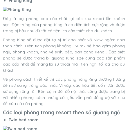
Phòng King
Đây là loại phòng cao cấp nhất tại các khu resort lẫn khách
sạn. Đặc trưng của phòng King là có diện tích cực rộng và được
trang bị hầu như đủ tất cả tiện ích cần thiết cho du khách.
Phòng King sẽ được đặt tại vị trí cao nhất với view ngắm nhìn
toàn cảnh. Diện tích phòng khoảng 150m2 sẽ bao gồm phòng
ngủ, phòng khách, nhà vệ sinh, bếp, ban công riêng… Đặc biệt
phòng sẽ được trang bị giường King size cùng các sản phẩm
cao cấp nhất để mang lại sự thoải mái, tiện nghi tối đa cho du
khách.
Về phong cách thiết kế thì các phòng hạng King thường hướng
đến sự sang trọng bậc nhất. Vì vậy, các họa tiết uốn lượn được
sử dụng rộng rãi. Bên cạnh đó, đồ nội thất cũng được trang bị
với nhiều phong cách nhưng cốt yếu vẫn phải đồng bộ với chủ
đề của cả căn phòng.
Các loại phòng trong resort theo số giường ngủ
Twin bed room