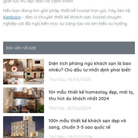
gian lưu trú độc đáo và cạnh tranh.
Nếu bạn đang tìm giải pháp thiết kế hostel trọn gói, hãy liên hệ
Kenkasa
– đơn vị chuyên thiết kế khách sạn, hostel chuyên
nghiệp với đội ngũ kiến trúc sư sáng tạo và am hiểu xu hướng.
Bài viết nổi bật
Diện tích phòng ngủ khách sạn là bao
nhiêu? Chủ đầu tư nhất định phải biết!
Thứ Sáu, 14/03/2025
10+ mẫu thiết kế homestay đẹp, mới lạ,
thu hút du khách nhất 2024
Thứ Hai, 25/03/2024
100+ mẫu thiết kế khách sạn đẹp và
sang, chuẩn 3-5 sao quốc tế
Thứ Bảy, 23/03/2024