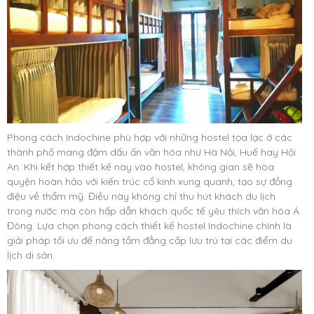
Phong cách Indochine phù hợp với những hostel tọa lạc ở các
thành phố mang đậm dấu ấn văn hóa như Hà Nội, Huế hay Hội
An. Khi kết hợp thiết kế này vào hostel, không gian sẽ hòa
quyện hoàn hảo với kiến trúc cổ kính xung quanh, tạo sự đồng
điệu về thẩm mỹ. Điều này không chỉ thu hút khách du lịch
trong nước mà còn hấp dẫn khách quốc tế yêu thích văn hóa Á
Đông. Lựa chọn phong cách thiết kế hostel Indochine chính là
giải pháp tối ưu để nâng tầm đẳng cấp lưu trú tại các điểm du
lịch di sản.