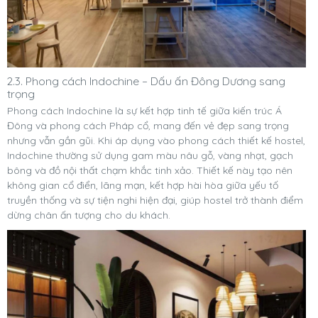
2.3. Phong cách Indochine – Dấu ấn Đông Dương sang
trọng
Phong cách Indochine là sự kết hợp tinh tế giữa kiến trúc Á
Đông và phong cách Pháp cổ, mang đến vẻ đẹp sang trọng
nhưng vẫn gần gũi. Khi áp dụng vào phong cách thiết kế hostel,
Indochine thường sử dụng gam màu nâu gỗ, vàng nhạt, gạch
bông và đồ nội thất chạm khắc tinh xảo. Thiết kế này tạo nên
không gian cổ điển, lãng mạn, kết hợp hài hòa giữa yếu tố
truyền thống và sự tiện nghi hiện đại, giúp hostel trở thành điểm
dừng chân ấn tượng cho du khách.