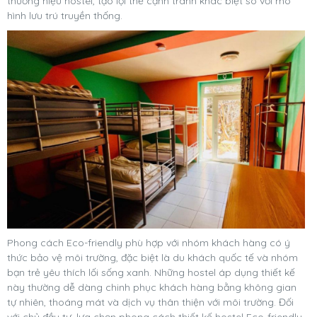
thương hiệu hostel, tạo lợi thế cạnh tranh khác biệt so với mô
hình lưu trú truyền thống.
Phong cách Eco-friendly phù hợp với nhóm khách hàng có ý
thức bảo vệ môi trường, đặc biệt là du khách quốc tế và nhóm
bạn trẻ yêu thích lối sống xanh. Những hostel áp dụng thiết kế
này thường dễ dàng chinh phục khách hàng bằng không gian
tự nhiên, thoáng mát và dịch vụ thân thiện với môi trường. Đối