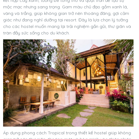
kết hợp cây xanh, tường bê tông thô và quạt trần để tạo sự
mộc mạc nhưng sang trọng. Gam màu chủ đạo gồm xanh lá,
vàng và trắng, giúp không gian trở nên thoáng đãng, gợi cảm
giác như đang nghỉ dưỡng tại resort. Đây là lựa chọn lý tưởng
cho các hostel muốn mang lại trải nghiệm gần gũi, thư giãn và
tràn đầy sức sống cho du khách.
Áp dụng phong cách Tropical trong thiết kế hostel giúp không