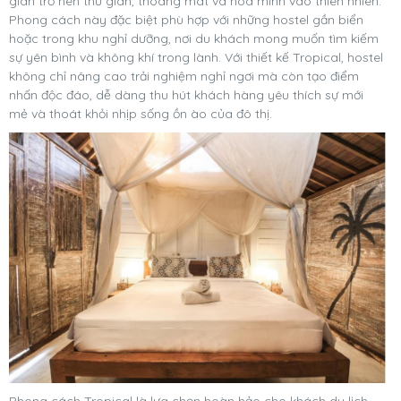
gian trở nên thư giãn, thoáng mát và hòa mình vào thiên nhiên.
Phong cách này đặc biệt phù hợp với những hostel gần biển
hoặc trong khu nghỉ dưỡng, nơi du khách mong muốn tìm kiếm
sự yên bình và không khí trong lành. Với thiết kế Tropical, hostel
không chỉ nâng cao trải nghiệm nghỉ ngơi mà còn tạo điểm
nhấn độc đáo, dễ dàng thu hút khách hàng yêu thích sự mới
mẻ và thoát khỏi nhịp sống ồn ào của đô thị.
Phong cách Tropical là lựa chọn hoàn hảo cho khách du lịch