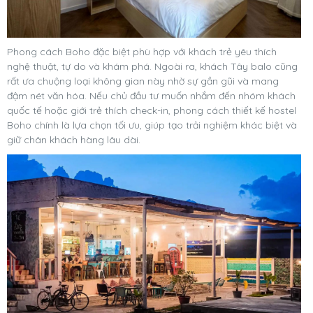
Phong cách Boho đặc biệt phù hợp với khách trẻ yêu thích
nghệ thuật, tự do và khám phá. Ngoài ra, khách Tây balo cũng
rất ưa chuộng loại không gian này nhờ sự gần gũi và mang
đậm nét văn hóa. Nếu chủ đầu tư muốn nhắm đến nhóm khách
quốc tế hoặc giới trẻ thích check-in, phong cách thiết kế hostel
Boho chính là lựa chọn tối ưu, giúp tạo trải nghiệm khác biệt và
giữ chân khách hàng lâu dài.