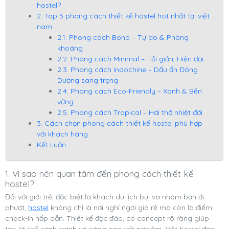
hostel?
2. Top 5 phong cách thiết kế hostel hot nhất tại việt
nam
2.1. Phong cách Boho – Tự do & Phóng
khoáng
2.2. Phong cách Minimal – Tối giản, Hiện đại
2.3. Phong cách Indochine – Dấu ấn Đông
Dương sang trọng
2.4. Phong cách Eco-Friendly – Xanh & Bền
vững
2.5. Phong cách Tropical – Hơi thở nhiệt đới
3. Cách chọn phong cách thiết kế hostel phù hợp
với khách hàng
Kết Luận
1. Vì sao nên quan tâm đến phong cách thiết kế
hostel?
Đối với giới trẻ, đặc biệt là khách du lịch bụi và nhóm bạn đi
phượt,
hostel
không chỉ là nơi nghỉ ngơi giá rẻ mà còn là điểm
check-in hấp dẫn. Thiết kế độc đáo, có concept rõ ràng giúp
tạo lợi thế cạnh tranh và nâng cao trải nghiệm. Một hostel đẹp,