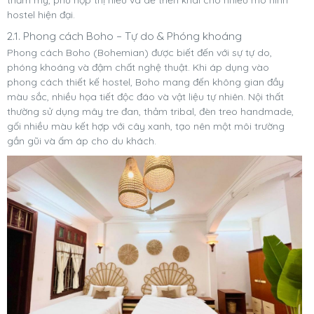
thẩm mỹ, phù hợp thị hiếu và dễ triển khai cho nhiều mô hình
hostel hiện đại.
2.1. Phong cách Boho – Tự do & Phóng khoáng
Phong cách Boho (Bohemian) được biết đến với sự tự do,
phóng khoáng và đậm chất nghệ thuật. Khi áp dụng vào
phong cách thiết kế hostel, Boho mang đến không gian đầy
màu sắc, nhiều họa tiết độc đáo và vật liệu tự nhiên. Nội thất
thường sử dụng mây tre đan, thảm tribal, đèn treo handmade,
gối nhiều màu kết hợp với cây xanh, tạo nên một môi trường
gần gũi và ấm áp cho du khách.