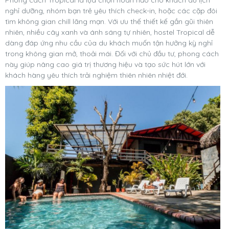
nghỉ dưỡng, nhóm bạn trẻ yêu thích check-in, hoặc các cặp đôi
tìm không gian chill lãng mạn. Với ưu thế thiết kế gần gũi thiên
nhiên, nhiều cây xanh và ánh sáng tự nhiên, hostel Tropical dễ
dàng đáp ứng nhu cầu của du khách muốn tận hưởng kỳ nghỉ
trong không gian mở, thoải mái. Đối với chủ đầu tư, phong cách
này giúp nâng cao giá trị thương hiệu và tạo sức hút lớn với
khách hàng yêu thích trải nghiệm thiên nhiên nhiệt đới.