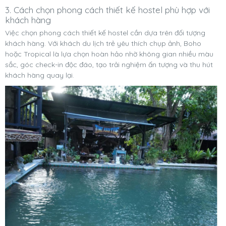
3. Cách chọn phong cách thiết kế hostel phù hợp với
khách hàng
Việc chọn phong cách thiết kế hostel cần dựa trên đối tượng
khách hàng. Với khách du lịch trẻ yêu thích chụp ảnh, Boho
hoặc Tropical là lựa chọn hoàn hảo nhờ không gian nhiều màu
sắc, góc check-in độc đáo, tạo trải nghiệm ấn tượng và thu hút
khách hàng quay lại.