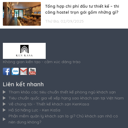
Tổng hợp chi phí đầu tư thiết kế – thi
công hostel trọn gói gồm những gì?
Thứ Ba, 02/09/2025
Không gian kiến tạo - cảm xúc dâng trào
Liên kết nhanh
Tham khảo các tiêu chuẩn thiết kế phòng ngủ khách sạn
Tiêu chuẩn quốc gia về xếp hạng sao khách sạn tại Việt Nam
Về chúng tôi - Thiết kế khách sạn KenKasa
Hồ Sơ Năng Lực - Ken KaSa
Phần mềm quản lý khách sạn là gì? Chủ khách sạn nhỏ có
nên dùng không?