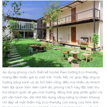
Áp dụng phong cách thiết kế hostel theo hướng Eco-friendly
mang đến nhiều giá trị vượt trội. Trước hết, nó giúp đáp ứng xu
hướng sống xanh và du lịch bền vững, điều mà nhiều du khách
hiện đại quan tâm. Bên cạnh đó, phong cách này đặc biệt thu
hút khách quốc tế yêu môi trường, đồng thời góp phần giảm chi
phí vận hành lâu dài nhờ tận dụng năng lượng tự nhiên. Không
chỉ đẹp về mặt thẩm mỹ, Eco-friendly còn nâng cao hình ảnh