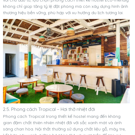
với chủ đầu tư, lựa chọn phong cách thiết kế hostel Eco-friendly
không chỉ giúp tăng tỷ lệ đặt phòng mà còn xây dựng hình ảnh
thương hiệu bền vững, phù hợp với xu hướng du lịch tương lai.
2.5. Phong cách Tropical – Hơi thở nhiệt đới
Phong cách Tropical trong thiết kế hostel mang đến không
gian đậm chất thiên nhiên nhiệt đới với sắc xanh mát và ánh
sáng chan hòa. Nội thất thường sử dụng chất liệu gỗ, mây tre,