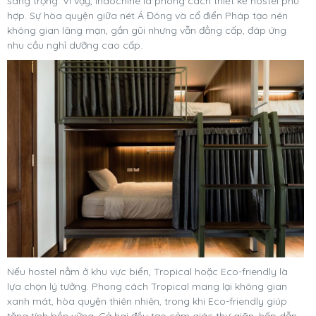
sang trọng. Vì vậy, Indochine là phong cách thiết kế hostel phù
hợp. Sự hòa quyện giữa nét Á Đông và cổ điển Pháp tạo nên
không gian lãng mạn, gần gũi nhưng vẫn đẳng cấp, đáp ứng
nhu cầu nghỉ dưỡng cao cấp.
Nếu hostel nằm ở khu vực biển, Tropical hoặc Eco-friendly là
lựa chọn lý tưởng. Phong cách Tropical mang lại không gian
xanh mát, hòa quyện thiên nhiên, trong khi Eco-friendly giúp
tăng tính bền vững. Cả hai đều tạo cảm giác thư giãn, hấp dẫn