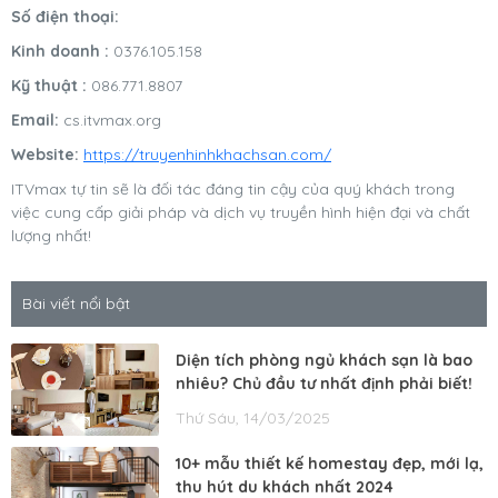
Số điện thoại:
Kinh doanh :
0376.105.158
Kỹ thuật :
086.771.8807
Email:
cs.itvmax.org
Website:
https://truyenhinhkhachsan.com/
ITVmax tự tin sẽ là đối tác đáng tin cậy của quý khách trong
việc cung cấp giải pháp và dịch vụ truyền hình hiện đại và chất
lượng nhất!
Bài viết nổi bật
Diện tích phòng ngủ khách sạn là bao
nhiêu? Chủ đầu tư nhất định phải biết!
Thứ Sáu, 14/03/2025
10+ mẫu thiết kế homestay đẹp, mới lạ,
thu hút du khách nhất 2024