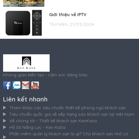
Giới thiệu về IPTV
Thứ Năm, 21/03/2024
Không gian kiến tạo - cảm xúc dâng trào
Liên kết nhanh
Tham khảo các tiêu chuẩn thiết kế phòng ngủ khách sạn
Tiêu chuẩn quốc gia về xếp hạng sao khách sạn tại Việt Nam
Về chúng tôi - Thiết kế khách sạn KenKasa
Hồ Sơ Năng Lực - Ken KaSa
Phần mềm quản lý khách sạn là gì? Chủ khách sạn nhỏ có