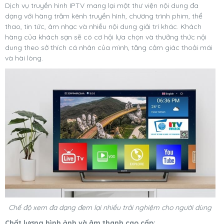
Dịch vụ truyền hình IPTV mang lại một thư viện nội dung đa
dạng với hàng trăm kênh truyền hình, chương trình phim, thể
thao, tin tức, âm nhạc và nhiều nội dung giải trí khác. Khách
hàng của khách sạn sẽ có cơ hội lựa chọn và thưởng thức nội
dung theo sở thích cá nhân của mình, tăng cảm giác thoải mái
và hài lòng.
Chế độ xem đa dạng đem lại nhiều trải nghiệm cho người dùng
Chất lượng hình ảnh và âm thanh cao cấp
: