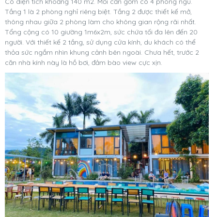
Có diện tích khoảng 140 m2. Mỗi căn gồm có 4 phòng ngủ.
Tầng 1 là 2 phòng nghỉ riêng biệt. Tầng 2 được thiết kế mở,
thông nhau giữa 2 phòng làm cho không gian rộng rãi nhất.
Tổng cộng có 10 giường 1m6x2m, sức chứa tối đa lên đến 20
người. Với thiết kế 2 tầng, sử dụng cửa kính, du khách có thể
thỏa sức ngắm nhìn khung cảnh bên ngoài. Chưa hết, trước 2
căn nhà kính này là hồ bơi, đảm bào view cực xịn.