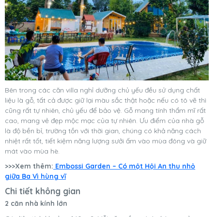
Bên trong các căn villa nghỉ dưỡng chủ yếu đều sử dụng chất
liệu là gỗ, tất cả được giữ lại màu sắc thật hoặc nếu có tô vẽ thì
cũng rất tự nhiên, chủ yếu để bảo vệ. Gỗ mang tính thẩm mĩ rất
cao, mang vẻ đẹp mộc mạc của tự nhiên. Ưu điểm của nhà gỗ
là độ bền bỉ, trường tồn với thời gian, chúng có khả năng cách
nhiệt rất tốt, tiết kiệm năng lượng sưởi ấm vào mùa đông và giữ
mát vào mùa hè.
>>>Xem thêm:
Embossi Garden – Có một Hội An thu nhỏ
giữa Ba Vì hùng vĩ
Chi tiết không gian
2 căn nhà kính lớn