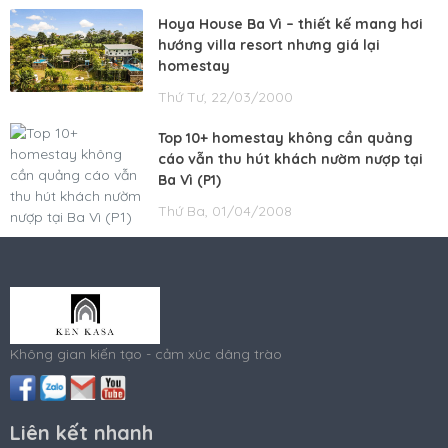
Hoya House Ba Vì – thiết kế mang hơi
hướng villa resort nhưng giá lại
homestay
Thứ Tư, 22/03/2000
Top 10+ homestay không cần quảng
cáo vẫn thu hút khách nườm nượp tại
Ba Vì (P1)
Thứ Ba, 01/04/2008
Không gian kiến tạo - cảm xúc dâng trào
Liên kết nhanh