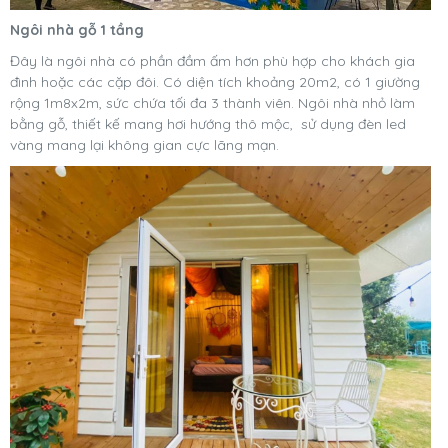
Ngôi nhà gỗ 1 tầng
Đây là ngôi nhà có phần đầm ấm hơn phù hợp cho khách gia
đình hoặc các cặp đôi. Có diện tích khoảng 20m2, có 1 giường
rộng 1m8x2m, sức chứa tối đa 3 thành viên. Ngôi nhà nhỏ làm
bằng gỗ, thiết kế mang hơi hướng thô mộc, sử dụng đèn led
vàng mang lại không gian cực lãng mạn.