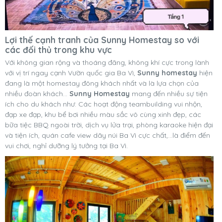
Lợi thế cạnh tranh của Sunny Homestay so với
các đối thủ trong khu vực
Với không gian rộng và thoáng đãng, không khí cực trong lành
với vị trí ngay cạnh Vườn quốc gia Ba Vì,
Sunny homestay
hiện
đang là một homestay đông khách nhất và là lựa chọn của
nhiều đoàn khách...
Sunny Homestay
mang đến nhiều sự tiện
ích cho du khách như: Các hoạt động teambuilding vui nhộn,
đạp xe đạp, khu bể bơi nhiều màu sắc vô cùng xinh đẹp, các
bữa tiệc BBQ ngoài trời, dịch vụ lửa trại, phòng karaoke hiện đại
và tiện ích, quán cafe view dãy núi Ba Vì cực chất,...là điểm đến
vui chơi, nghỉ dưỡng lý tưởng tại Ba Vì.