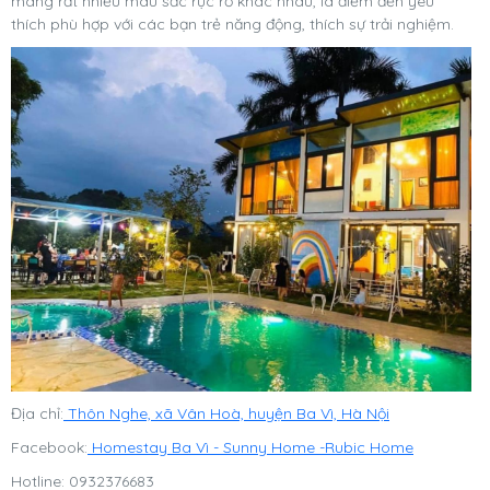
mang rất nhiều màu sắc rực rỡ khác nhau, là điểm đến yêu
thích phù hợp với các bạn trẻ năng động, thích sự trải nghiệm.
Địa chỉ:
Thôn Nghe, xã Vân Hoà, huyện Ba Vì, Hà Nội
Facebook:
Homestay Ba Vì - Sunny Home -Rubic Home
Hotline: 0932376683