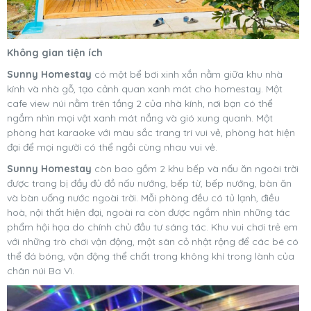
Không gian tiện ích
Sunny Homestay
có một bể bơi xinh xắn nằm giữa khu nhà
kính và nhà gỗ, tạo cảnh quan xanh mát cho homestay. Một
cafe view núi nằm trên tầng 2 của nhà kính, nơi bạn có thể
ngắm nhìn mọi vật xanh mát nắng và gió xung quanh. Một
phòng hát karaoke với màu sắc trang trí vui vẻ, phòng hát hiện
đại để mọi người có thể ngồi cùng nhau vui vẻ.
Sunny Homestay
còn bao gồm 2 khu bếp và nấu ăn ngoài trời
được trang bị đầy đủ đồ nấu nướng, bếp từ, bếp nướng, bàn ăn
và bàn uống nước ngoài trời. Mỗi phòng đều có tủ lạnh, điều
hoà, nội thất hiện đại, ngoài ra còn được ngắm nhìn những tác
phẩm hội họa do chính chủ đầu tư sáng tác. Khu vui chơi trẻ em
với những trò chơi vận động, một sân cỏ nhật rộng để các bé có
thể đá bóng, vận động thể chất trong không khí trong lành của
chân núi Ba Vì.