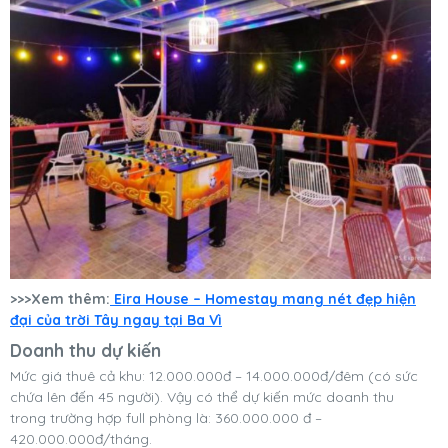
>>>Xem thêm:
Eira House – Homestay mang nét đẹp hiện
đại của trời Tây ngay tại Ba Vì
Doanh thu dự kiến
Mức giá thuê cả khu: 12.000.000đ – 14.000.000đ/đêm (có sức
chứa lên đến 45 người). Vậy có thể dự kiến mức doanh thu
trong trường hợp full phòng là: 360.000.000 đ –
420.000.000đ/tháng.