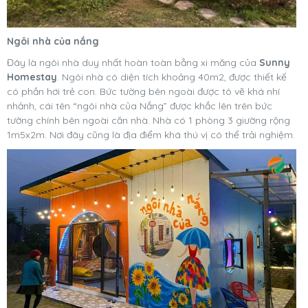
Ngôi nhà của nắng
Đây là ngôi nhà duy nhất hoàn toàn bằng xi măng của
Sunny
Homestay
. Ngôi nhà có diện tích khoảng 40m2, được thiết kế
có phần hơi trẻ con. Bức tường bên ngoài được tô vẽ khá nhí
nhảnh, cái tên “ngôi nhà của Nắng” được khắc lên trên bức
tường chính bên ngoài căn nhà. Nhà có 1 phòng 3 giường rộng
1m5x2m. Nơi đây cũng là địa điểm khá thú vị có thể trải nghiệm.