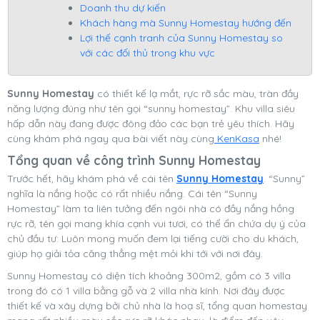
Doanh thu dự kiến
Khách hàng mà Sunny Homestay hướng đến
Lợi thế cạnh tranh của Sunny Homestay so
với các đối thủ trong khu vực
Sunny Homestay
có thiết kế lạ mắt, rực rỡ sắc màu, tràn đầy
năng lượng đúng như tên gọi “sunny homestay”. Khu villa siêu
hấp dẫn này đang được đông đảo các bạn trẻ yêu thích. Hãy
cùng khám phá ngay qua bài viết này cùng
KenKasa
nhé!
Tổng quan về công trình Sunny Homestay
Trước hết, hãy khám phá về cái tên
Sunny Homestay
. “Sunny”
nghĩa là nắng hoặc có rất nhiều nắng. Cái tên “Sunny
Homestay” làm ta liên tưởng đến ngôi nhà có đầy nắng hồng
rực rỡ, tên gọi mang khía cạnh vui tươi, có thể ẩn chứa dụ ý của
chủ đầu tư: Luôn mong muốn đem lại tiếng cười cho du khách,
giúp họ giải tỏa căng thẳng mệt mỏi khi tới với nơi đây.
Sunny Homestay có diện tích khoảng 300m2, gồm có 3 villa
trong đó có 1 villa bằng gỗ và 2 villa nhà kính. Nơi đây được
thiết kế và xây dựng bởi chủ nhà là hoạ sĩ, tổng quan homestay