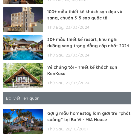
100+ mẫu thiết kế khách sạn đẹp và
sang, chuẩn 3-5 sao quốc tế
Thứ Bảy, 23/03/2024
30+ mẫu thiết kế resort, khu nghỉ
dưỡng sang trọng đẳng cấp nhất 2024
Thứ Sáu, 22/03/2024
Về chúng tôi - Thiết kế khách sạn
KenKasa
Thứ Sáu, 22/03/2024
Bài viết liên quan
Gợi ý mẫu homestay làm giới trẻ “phát
cuồng” tại Ba Vì - MiA House
Thứ Sáu, 26/10/2007