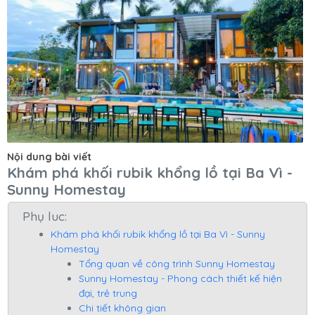
Nội dung bài viết
Khám phá khối rubik khổng lồ tại Ba Vì -
Sunny Homestay
Phụ luc:
Khám phá khối rubik khổng lồ tại Ba Vì - Sunny
Homestay
Tổng quan về công trình Sunny Homestay
Sunny Homestay - Phong cách thiết kế hiện
đại, trẻ trung
Chi tiết không gian