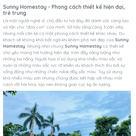
Sunny Homestay - Phong cách thiết kế hiện đại,
trẻ trung
Là một người nghệ sĩ, chủ đầu tư nơi đây đã dành sức sáng tạo
vô tận cho “đứa con” của mình. Sở hữu tổng cộng 3 căn villa,
nhưng mỗi căn lại có một phong cách thiết kế khác nhau. Du
khách sẽ không khỏi bất ngờ khi khám phá nét đẹp của
Sunny
Homestay
. Nhưng nhìn chung
Sunny Homestay
có thiết kế
chủ yếu mang hơi hướng hiện đại, tràn đầy năng lượng như
những tia nắng. Người họa sĩ sử dụng khá nhiều màu sắc và
toàn là những màu sắc rực rỡ khiến du khách thích thú bởi sự
sống động như những chiếc rubik đầy sắc màu. Tuy sử dụng
khá nhiều màu sơn nhưng chúng được kết hợp với nhau một
cách rất hài hòa, tạo nên không gian cực kỳ ấn tượng.