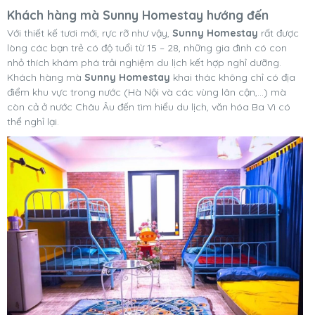
Khách hàng mà Sunny Homestay hướng đến
Với thiết kế tươi mới, rực rỡ như vậy,
Sunny Homestay
rất được
lòng các bạn trẻ có độ tuổi từ 15 – 28, những gia đình có con
nhỏ thích khám phá trải nghiệm du lịch kết hợp nghỉ dưỡng.
Khách hàng mà
Sunny Homestay
khai thác không chỉ có địa
điểm khu vực trong nước (Hà Nội và các vùng lân cận,…) mà
còn cả ở nước Châu Âu đến tìm hiểu du lịch, văn hóa Ba Vì có
thể nghỉ lại.