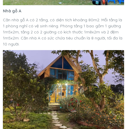
Nhà gỗ A
Căn nhà gỗ A có 2 tầng, có diện tích khoảng 80m2. Mỗi tầng là
1 phòng nghỉ có vệ sinh riêng. Phòng tầng 1 bao gồm 1 giường
1m5x2m, tầng 2 có 2 giường có kích thước 1m8x2m và 2 đệm
1m5x2m. Căn nhà A có sức chứa tiêu chuẩn là 8 người, tối đa là
10 người.