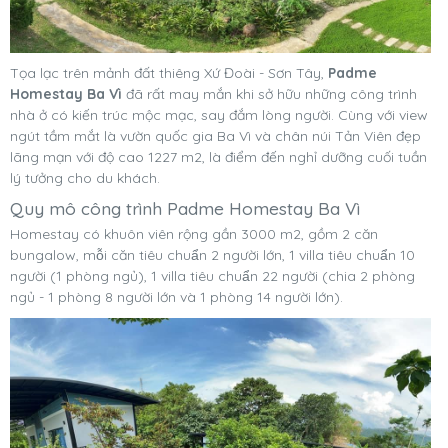
Tọa lạc trên mảnh đất thiêng Xứ Đoài - Sơn Tây,
Padme
Homestay Ba Vì
đã rất may mắn khi sở hữu những công trình
nhà ở có kiến trúc mộc mạc, say đắm lòng người. Cùng với view
ngút tầm mắt là vườn quốc gia Ba Vì và chân núi Tản Viên đẹp
lãng mạn với độ cao 1227 m2, là điểm đến nghỉ dưỡng cuối tuần
lý tưởng cho du khách.
Quy mô công trình Padme Homestay Ba Vì
Homestay có khuôn viên rộng gần 3000 m2, gồm 2 căn
bungalow, mỗi căn tiêu chuẩn 2 người lớn, 1 villa tiêu chuẩn 10
người (1 phòng ngủ), 1 villa tiêu chuẩn 22 người (chia 2 phòng
ngủ - 1 phòng 8 người lớn và 1 phòng 14 người lớn).