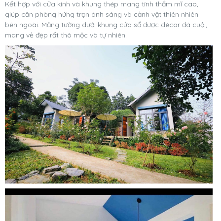
Kết hợp với cửa kính và khung thép mang tính thẩm mĩ cao,
giúp căn phòng hứng trọn ánh sáng và cảnh vật thiên nhiên
bên ngoài. Mảng tường dưới khung cửa sổ được décor đá cuội,
mang vẻ đẹp rất thô mộc và tự nhiên.