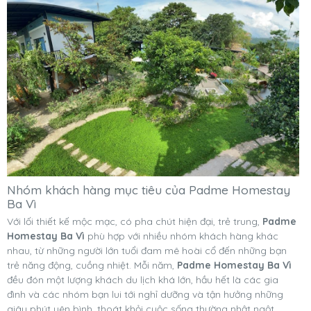
Nhóm khách hàng mục tiêu của Padme Homestay
Ba Vì
Với lối thiết kế mộc mạc, có pha chút hiện đại, trẻ trung,
Padme
Homestay Ba Vì
phù hợp với nhiều nhóm khách hàng khác
nhau, từ những người lớn tuổi đam mê hoài cổ đến những bạn
trẻ năng động, cuồng nhiệt. Mỗi năm,
Padme Homestay Ba Vì
đều đón một lượng khách du lịch khá lớn, hầu hết là các gia
đình và các nhóm bạn lui tới nghỉ dưỡng và tận hưởng những
giây phút yên bình, thoát khỏi cuộc sống thường nhật ngột