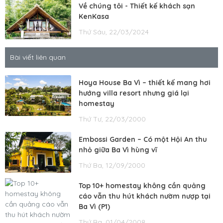
Về chúng tôi - Thiết kế khách sạn
KenKasa
Thứ Sáu, 22/03/2024
Bài viết liên quan
Hoya House Ba Vì – thiết kế mang hơi
hướng villa resort nhưng giá lại
homestay
Thứ Tư, 22/03/2000
Embossi Garden – Có một Hội An thu
nhỏ giữa Ba Vì hùng vĩ
Thứ Ba, 12/09/2000
Top 10+ homestay không cần quảng
cáo vẫn thu hút khách nườm nượp tại
Ba Vì (P1)
Thứ Ba, 01/04/2008