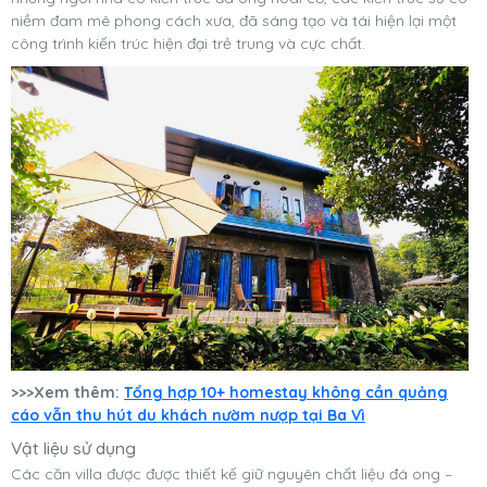
niềm đam mê phong cách xưa, đã sáng tạo và tái hiện lại một
công trình kiến trúc hiện đại trẻ trung và cực chất.
>>>Xem thêm:
Tổng hợp 10+ homestay không cần quảng
cáo vẫn thu hút du khách nườm nượp tại Ba Vì
Vật liệu sử dụng
Các căn villa được được thiết kế giữ nguyên chất liệu đá ong –