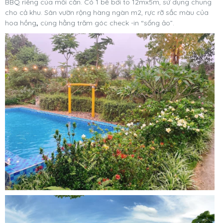
BBQ riêng của mỗi căn. Có 1 bể bơi to 12mx5m, sử dụng chung
cho cả khu. Sân vườn rộng hàng ngàn m2, rực rỡ sắc màu của
hoa hồng
,
cùng hằng trăm góc check -in “sống ảo”.