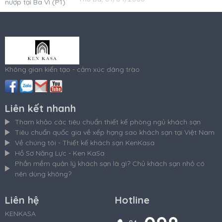
Không gian kiến tạo - cảm xúc dâng trào
Liên kết nhanh
Tham khảo các tiêu chuẩn thiết kế phòng ngủ khách sạn
Tiêu chuẩn quốc gia về xếp hạng sao khách sạn tại Việt Nam
Về chúng tôi - Thiết kế khách sạn KenKasa
Hồ Sơ Năng Lực - Ken KaSa
Phần mềm quản lý khách sạn là gì? Chủ khách sạn nhỏ có
nên dùng không?
Liên hệ
Hotline
KENKASA