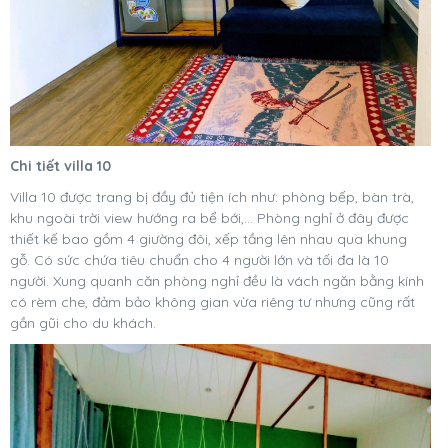
Chi tiết villa 10
Villa 10 được trang bị đầy đủ tiện ích như: phòng bếp, bàn trà,
khu ngoài trời view hướng ra bể bới,… Phòng nghỉ ở đây được
thiết kế bao gồm 4 giường đôi, xếp tầng lên nhau qua khung
gỗ. Có sức chứa tiêu chuẩn cho 4 người lớn và tối đa là 10
người. Xung quanh căn phòng nghỉ đều là vách ngăn bằng kính
có rèm che, đảm bảo không gian vừa riêng tư nhưng cũng rất
gần gũi cho du khách.