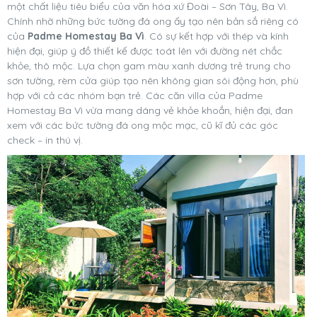
một chất liệu tiêu biểu của văn hóa xứ Đoài – Sơn Tây, Ba Vì.
Chính nhờ những bức tường đá ong ấy tạo nên bản sắ riêng có
của
Padme Homestay Ba Vì
. Có sự kết hợp với thép và kính
hiện đại, giúp ý đồ thiết kế được toát lên với đường nét chắc
khỏe, thô mộc. Lựa chọn gam màu xanh dương trẻ trung cho
sơn tường, rèm cửa giúp tạo nên không gian sôi động hơn, phù
hợp với cả các nhóm bạn trẻ. Các căn villa của Padme
Homestay Ba Vì vừa mang dáng vẻ khỏe khoắn, hiện đại, đan
xem với các bức tường đá ong mộc mạc, cũ kĩ đủ các góc
check – in thú vị.