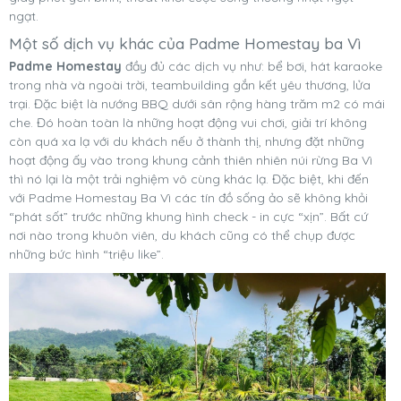
ngạt.
Một số dịch vụ khác của Padme Homestay ba Vì
Padme Homestay
đầy đủ các dịch vụ như: bể bơi, hát karaoke
trong nhà và ngoài trời, teambuilding gắn kết yêu thương, lửa
trại. Đặc biệt là nướng BBQ dưới sân rộng hàng trăm m2 có mái
che. Đó hoàn toàn là những hoạt động vui chơi, giải trí không
còn quá xa lạ với du khách nếu ở thành thị, nhưng đặt những
hoạt động ấy vào trong khung cảnh thiên nhiên núi rừng Ba Vì
thì nó lại là một trải nghiệm vô cùng khác lạ. Đặc biệt, khi đến
với Padme Homestay Ba Vì các tín đồ sống ảo sẽ không khỏi
“phát sốt” trước những khung hình check - in cực “xịn”. Bất cứ
nơi nào trong khuôn viên, du khách cũng có thể chụp được
những bức hình “triệu like”.