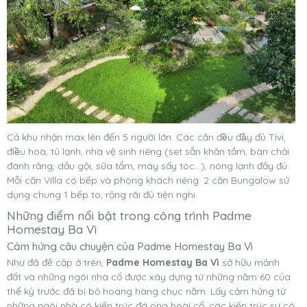
Cả khu nhận max lên đến 5 người lớn. Các căn đều đầy đủ Tivi,
điều hoà, tủ lạnh, nhà vệ sinh riêng (set sẵn khăn tắm, bàn chải
đánh răng, dầu gội, sữa tắm, máy sấy tóc...), nóng lạnh đầy đủ.
Mỗi căn Villa có bếp và phòng khách riêng. 2 căn Bungalow sử
dụng chung 1 bếp to, rộng rãi đủ tiện nghi.
Những điểm nổi bật trong công trình Padme
Homestay Ba Vì
Cảm hứng câu chuyện của Padme Homestay Ba Vì
Như đã đề cập ở trên,
Padme Homestay Ba Vì
sở hữu mảnh
đất và những ngôi nhà cổ được xây dựng từ những năm 60 của
thế kỷ trước đã bị bỏ hoang hàng chục năm. Lấy cảm hứng từ
những ngôi nhà có kiến trúc đá ong hoài cổ, các kiến trúc sư có