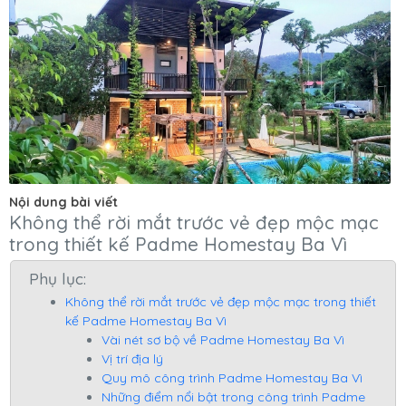
Nội dung bài viết
Không thể rời mắt trước vẻ đẹp mộc mạc
trong thiết kế Padme Homestay Ba Vì
Phụ lục:
Không thể rời mắt trước vẻ đẹp mộc mạc trong thiết
kế Padme Homestay Ba Vì
Vài nét sơ bộ về Padme Homestay Ba Vì
Vị trí địa lý
Quy mô công trình Padme Homestay Ba Vì
Những điểm nổi bật trong công trình Padme