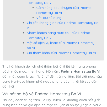
Homestay Ba Vì
Cảm hứng câu chuyện của Padme
Homestay Ba Vì
Vật liệu sử dụng
Chi tiết không gian của Padme Homestay Ba
Vì
Nhóm khách hàng mục tiêu của Padme
Homestay Ba Vì
Một số dịch vụ khác của Padme Homestay
ba Vì
Giá tham khảo của Padme Homestay Ba Vì
Thu hút khách du lịch ghé thăm bởi lối thiết kế mang phong
cách mộc mạc, nhẹ nhàng. Mỗi năm,
Padme Homestay Ba Vì
đón một lượng khách “khủng” đến trải nghiệm. Bài viết này, hãy
cùng KenKasa khám phá ngay phong cách thiết kế say đắm
đó nhé!
Vài nét sơ bộ về Padme Homestay Ba Vì
Nơi đây cách trung tâm Hà Nội 45km, là khoảng cách hết ý để
cùng ban bè và gia định có một chuyến đi phượt ý nghĩa. Với vị