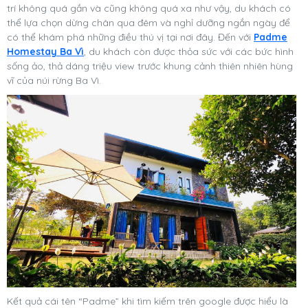
trí không quá gần và cũng không quá xa như vậy, du khách có
thể lựa chọn dừng chân qua đêm và nghỉ dưỡng ngắn ngày để
có thể khám phá những điều thú vị tại nơi đây. Đến với
Padme
Homestay Ba Vì
, du khách còn được thỏa sức với các bức hình
sống ảo, thả dáng triệu view trước khung cảnh thiên nhiên hùng
vĩ của núi rừng Ba Vì.
Kết quả cái tên “Padme” khi tìm kiếm trên google được hiểu là