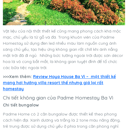
Vật liệu của nội thất thiết kế cũng mang phong cách khá mộc
mạc, chủ yếu là từ gỗ và đá. Trong khuôn viên của Padme
Homestay sử dụng đèn led nhiều màu làm nguồn cung ánh
sáng chủ yếu, tạo hiệu ứng không gian rất chill khi ánh nắng
mặt trời đã đi ngủ. Những bức tường ngoài trời được sơn décor
hoa lá vô cùng bắt mắt, là không gian tuyệt đỉnh để tổ chức
các bữa tiệc ngoài trời.
>>>Xem thêm:
Review Hoya House Ba Vì – một thiết kế
mang hơi hướng villa resort thế nhưng giá lại rất
homestay
Chi tiết không gian của Padme Homestay Ba Vì
Chi tiết bungalow
Padme Home có 2 căn bungalow được thiết kế theo phong
cách hiện đại. Xanh dương và trắng là 2 tone màu năng động,
trẻ trung được sử dụng chủ yếu ở phía trong căn phòng nghỉ.