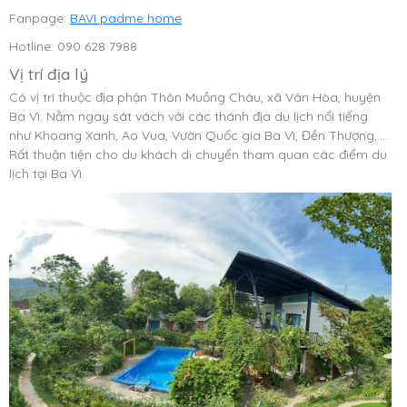
Fanpage:
BAVI padme home
Hotline: 090 628 7988
Vị trí địa lý
Có vị trí thuộc địa phận Thôn Muồng Cháu, xã Vân Hòa, huyện
Ba Vì. Nằm ngay sát vách với các thánh địa du lịch nổi tiếng
như Khoang Xanh, Ao Vua, Vườn Quốc gia Ba Vì, Đền Thượng,….
Rất thuận tiện cho du khách di chuyển tham quan các điểm du
lịch tại Ba Vì.