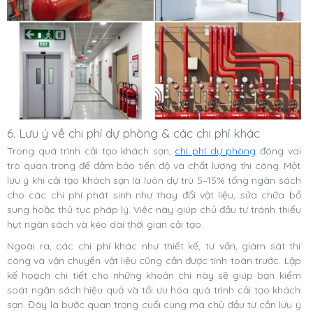
6. Lưu ý về chi phí dự phòng & các chi phí khác
Trong quá trình cải tạo khách sạn,
chi phí dự phòng
đóng vai
trò quan trọng để đảm bảo tiến độ và chất lượng thi công. Một
lưu ý khi cải tạo khách sạn là luôn dự trù 5–15% tổng ngân sách
cho các chi phí phát sinh như thay đổi vật liệu, sửa chữa bổ
sung hoặc thủ tục pháp lý. Việc này giúp chủ đầu tư tránh thiếu
hụt ngân sách và kéo dài thời gian cải tạo.
Ngoài ra, các chi phí khác như thiết kế, tư vấn, giám sát thi
công và vận chuyển vật liệu cũng cần được tính toán trước. Lập
kế hoạch chi tiết cho những khoản chi này sẽ giúp bạn kiểm
soát ngân sách hiệu quả và tối ưu hóa quá trình cải tạo khách
sạn. Đây là bước quan trọng cuối cùng mà chủ đầu tư cần lưu ý