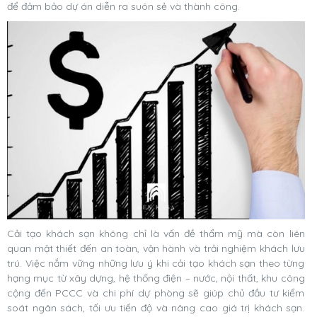
để đảm bảo dự án diễn ra suôn sẻ và thành công.
Cải tạo khách sạn không chỉ là vấn đề thẩm mỹ mà còn liên
quan mật thiết đến an toàn, vận hành và trải nghiệm khách lưu
trú. Việc nắm vững những lưu ý khi cải tạo khách sạn theo từng
hạng mục từ xây dựng, hệ thống điện – nước, nội thất, khu công
cộng đến PCCC và chi phí dự phòng sẽ giúp chủ đầu tư kiểm
soát ngân sách, tối ưu tiến độ và nâng cao giá trị khách sạn.