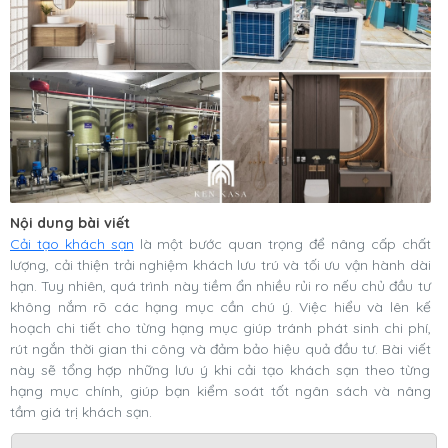
Nội dung bài viết
Cải tạo khách sạn
là một bước quan trọng để nâng cấp chất
lượng, cải thiện trải nghiệm khách lưu trú và tối ưu vận hành dài
hạn. Tuy nhiên, quá trình này tiềm ẩn nhiều rủi ro nếu chủ đầu tư
không nắm rõ các hạng mục cần chú ý. Việc hiểu và lên kế
hoạch chi tiết cho từng hạng mục giúp tránh phát sinh chi phí,
rút ngắn thời gian thi công và đảm bảo hiệu quả đầu tư. Bài viết
này sẽ tổng hợp những lưu ý khi cải tạo khách sạn theo từng
hạng mục chính, giúp bạn kiểm soát tốt ngân sách và nâng
tầm giá trị khách sạn.