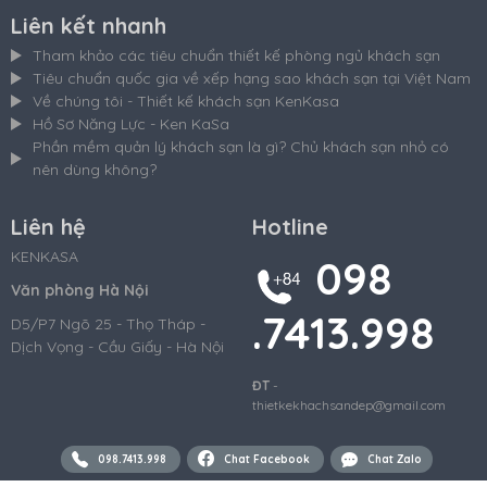
Liên kết nhanh
Tham khảo các tiêu chuẩn thiết kế phòng ngủ khách sạn
Tiêu chuẩn quốc gia về xếp hạng sao khách sạn tại Việt Nam
Về chúng tôi - Thiết kế khách sạn KenKasa
Hồ Sơ Năng Lực - Ken KaSa
Phần mềm quản lý khách sạn là gì? Chủ khách sạn nhỏ có
nên dùng không?
Liên hệ
Hotline
KENKASA
098
Văn phòng Hà Nội
.7413.998
D5/P7 Ngõ 25 - Thọ Tháp -
Dịch Vọng - Cầu Giấy - Hà Nội
ĐT
-
thietkekhachsandep@gmail.com
098.7413.998
Chat Facebook
Chat Zalo