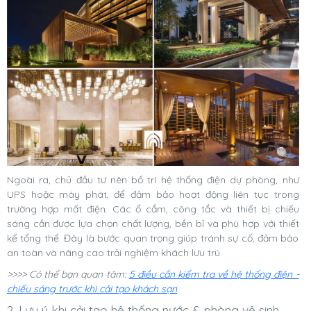
Ngoài ra, chủ đầu tư nên bố trí hệ thống điện dự phòng, như
UPS hoặc máy phát, để đảm bảo hoạt động liên tục trong
trường hợp mất điện. Các ổ cắm, công tắc và thiết bị chiếu
sáng cần được lựa chọn chất lượng, bền bỉ và phù hợp với thiết
kế tổng thể. Đây là bước quan trọng giúp tránh sự cố, đảm bảo
an toàn và nâng cao trải nghiệm khách lưu trú.
>>>> Có thể bạn quan tâm:
5 điều cần kiểm tra về hệ thống điện -
chiếu sáng trước khi cải tạo khách sạn
2. Lưu ý khi cải tạo hệ thống nước & phòng vệ sinh