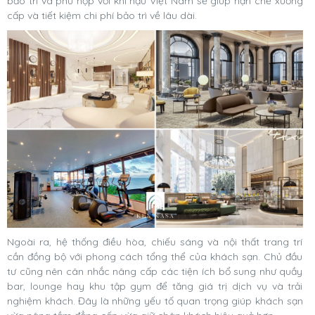
bảo trì và phù hợp với khí hậu Việt Nam sẽ giúp hạn chế xuống
cấp và tiết kiệm chi phí bảo trì về lâu dài.
Ngoài ra, hệ thống điều hòa, chiếu sáng và nội thất trang trí
cần đồng bộ với phong cách tổng thể của khách sạn. Chủ đầu
tư cũng nên cân nhắc nâng cấp các tiện ích bổ sung như quầy
bar, lounge hay khu tập gym để tăng giá trị dịch vụ và trải
nghiệm khách. Đây là những yếu tố quan trọng giúp khách sạn