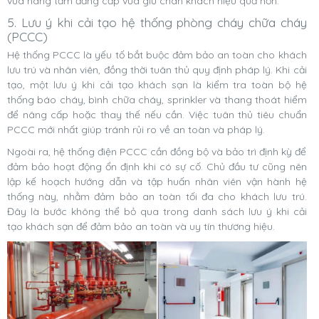
vừa nâng tầm đẳng cấp vừa giữ chân khách hiệu quả hơn.
5. Lưu ý khi cải tạo hệ thống phòng cháy chữa cháy
(PCCC)
Hệ thống PCCC là yếu tố bắt buộc đảm bảo an toàn cho khách
lưu trú và nhân viên, đồng thời tuân thủ quy định pháp lý. Khi cải
tạo, một lưu ý khi cải tạo khách sạn là kiểm tra toàn bộ hệ
thống báo cháy, bình chữa cháy, sprinkler và thang thoát hiểm
để nâng cấp hoặc thay thế nếu cần. Việc tuân thủ tiêu chuẩn
PCCC mới nhất giúp tránh rủi ro về an toàn và pháp lý.
Ngoài ra, hệ thống điện PCCC cần đồng bộ và bảo trì định kỳ để
đảm bảo hoạt động ổn định khi có sự cố. Chủ đầu tư cũng nên
lập kế hoạch hướng dẫn và tập huấn nhân viên vận hành hệ
thống này, nhằm đảm bảo an toàn tối đa cho khách lưu trú.
Đây là bước không thể bỏ qua trong danh sách lưu ý khi cải
tạo khách sạn để đảm bảo an toàn và uy tín thương hiệu.