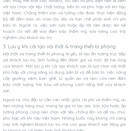
Việc thay thế bồn cầu, lavabo, vòi sen và phụ kiện nên đi kèm
với lựa chọn vật liệu chất lượng, bền bỉ và phù hợp với khí hậu
Việt Nam. Chống thấm sàn và tường cần được thực hiện đồng
bộ để đảm bảo an toàn lâu dài và hạn chế phát sinh chi phí
bảo trì. Ngoài ra, việc sơn sửa hoặc ốp lát nên được lên kế
hoạch chi tiết để vừa đảm bảo thẩm mỹ vừa nâng cao trải
nghiệm cho khách lưu trú.
3. Lưu ý khi cải tạo nội thất & trang thiết bị phòng
Nội thất và trang thiết bị phòng là yếu tố tạo ấn tượng trực tiếp
với khách lưu trú, ảnh hưởng đến đánh giá và mức độ hài lòng
của khách. Một lưu ý khi cải tạo khách sạn là lựa chọn nội thất
phù hợp với công năng sử dụng, bền bỉ và dễ bảo trì. Việc nâng
cấp giường, nệm, bàn ghế, tủ quần áo và rèm cửa nên đảm
bảo chất lượng, hài hòa với phong cách tổng thể của khách
sạn.
Ngoài ra, chủ đầu tư cần cân nhắc giữa chi phí và thẩm mỹ, ưu
tiên những hạng mục mang lại giá trị lâu dài. Sơn sửa hoặc ốp
tường phòng cũng nên chọn vật liệu chống ẩm và dễ lau chùi,
phù hợp với khí hậu Việt Nam. Những bước này không chỉ nâng
cao trải nghiệm khách lưu trú mà còn giúp khách sạn tăng giá
trị phòng và cải thiện hình ảnh thương hiệu.