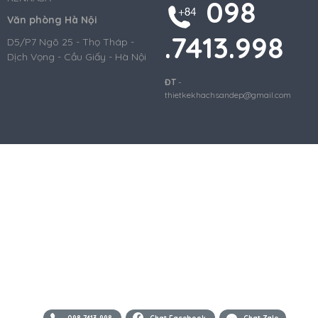
098
Văn phòng Hà Nội
.7413.998
D5/P7 Ngõ 25 - Thọ Tháp -
Dịch Vọng - Cầu Giấy - Hà Nội
ĐT
-
thietkekhachsandep@gmail.com