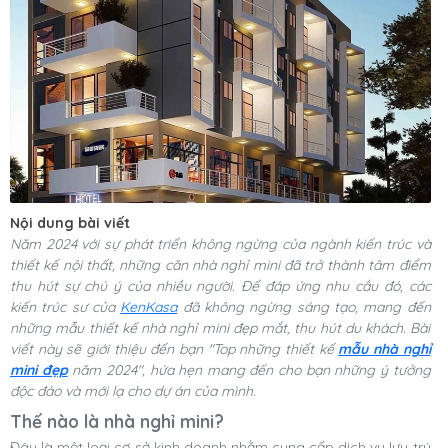
Nội dung bài viết
Năm 2024 với sự phát triển không ngừng của ngành kiến trúc và
thiết kế nội thất, những căn nhà nghỉ mini đã trở thành tâm điểm
thu hút sự chú ý của nhiều người. Để đáp ứng nhu cầu đó, các
kiến trúc sư của
KenKasa
đã không ngừng sáng tạo, mang đến
những mẫu thiết kế nhà nghỉ mini đẹp mắt, thu hút du khách. Bài
viết này sẽ giới thiệu đến bạn "Top những thiết kế
mẫu nhà nghỉ
mini đẹp
năm 2024", hứa hẹn mang đến cho bạn những ý tưởng
độc đáo và mới lạ cho dự án của mình.
Thế nào là nhà nghỉ mini?
Đây là một loại cơ sở kinh doanh nhằm cung cấp dịch vụ lưu trú