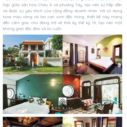
hợp giữa văn hóa Châu Á và phương Tây, tạo nên sự hấp dẫn
và được sự yêu thích của cộng đồng doanh nhân.
Với sử dụng
tone màu vàng và lan can vòm đặc trưng, thiết kế này mang
đến cảm giác như đang trở về thời kỳ thế kỷ 19, tạo nên một
không gian độc đáo và lôi cuốn.