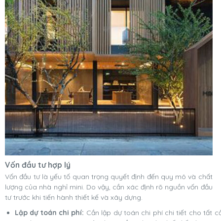
Vốn đầu tư hợp lý
Vốn đầu tư là yếu tố quan trọng quyết định đến quy mô và chất
lượng của nhà nghỉ mini. Do vậy, cần xác định rõ nguồn vốn đầu
tư trước khi tiến hành thiết kế và xây dựng.
Lập dự toán chi phí:
Cần lập dự toán chi phí chi tiết cho tất c