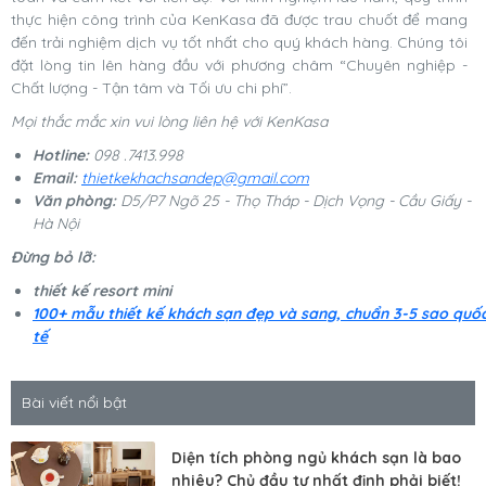
thực hiện công trình của KenKasa đã được trau chuốt để mang
đến trải nghiệm dịch vụ tốt nhất cho quý khách hàng. Chúng tôi
đặt lòng tin lên hàng đầu với phương châm “Chuyên nghiệp -
Chất lượng - Tận tâm và Tối ưu chi phí”.
Mọi thắc mắc xin vui lòng liên hệ với KenKasa
Hotline:
098 .7413.998
Email:
thietkekhachsandep@gmail.com
Văn phòng:
D5/P7 Ngõ 25 - Thọ Tháp - Dịch Vọng - Cầu Giấy -
Hà Nội
Đừng bỏ lỡ:
thiết kế resort mini
100+ mẫu thiết kế khách sạn đẹp và sang, chuẩn 3-5 sao quố
tế
Bài viết nổi bật
Diện tích phòng ngủ khách sạn là bao
nhiêu? Chủ đầu tư nhất định phải biết!