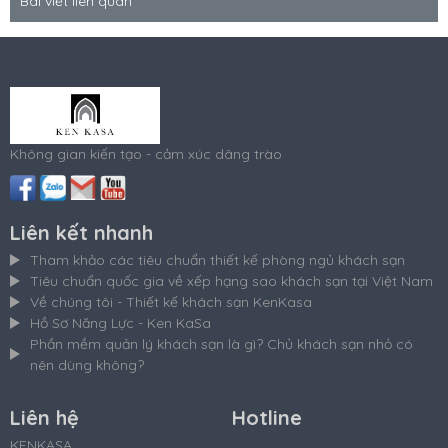
Bài viết liên quan
Không gian kiến tạo - cảm xúc dâng trào
Liên kết nhanh
Tham khảo các tiêu chuẩn thiết kế phòng ngủ khách sạn
Tiêu chuẩn quốc gia về xếp hạng sao khách sạn tại Việt Nam
Về chúng tôi - Thiết kế khách sạn KenKasa
Hồ Sơ Năng Lực - Ken KaSa
Phần mềm quản lý khách sạn là gì? Chủ khách sạn nhỏ có
nên dùng không?
Liên hệ
Hotline
KENKASA