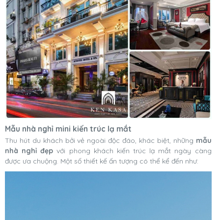
Mẫu nhà nghỉ mini kiến trúc lạ mắt
Thu hút du khách bởi vẻ ngoài độc đáo, khác biệt, những
mẫu
nhà nghỉ đẹp
với phong khách kiến trúc lạ mắt ngày càng
được ưa chuộng. Một số thiết kế ấn tượng có thể kể đến như: