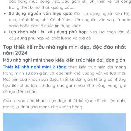
các hạng mục công việc, bao gồm chi phí thiết kế, thi công
trang thiết bị nội thất, quảng cáo,...
Sử dụng nguồn vốn hiệu quả:
Cần sử dụng nguồn vốn hiệ
quả, tránh lãng phí. Có thể tìm kiếm nguồn vốn vay từ ngâ
hàng hoặc các tổ chức tín dụng khác.
Lựa chọn vật liệu xây dựng phù hợp:
Nên lựa chọn vật liệ
xây dựng phù hợp với chất lượng và giá cả.
Top thiết kế mẫu nhà nghỉ mini đẹp, độc đáo nhất
năm 2024
Mẫu nhà nghỉ mini theo kiểu kiến trúc hiện đại, đơn giản
Thiết kế nhà nghỉ mini 2 tầng
theo kiến trúc hiện đại mang
trong mình sự đơn giản, với các hình khối vuông vắn và tươi mới.
Mặt tiền của khách sạn được thiết kế đơn giản, không có những
họa tiết phức tạp, sử dụng các gam màu như trắng, vàng, ghi
để tạo điểm nhấn.
Cửa ra vào của khách sạn được thiết kế rộng rãi và tiện nghi,
mang lại ấn tượng mạnh cho khách hàng.