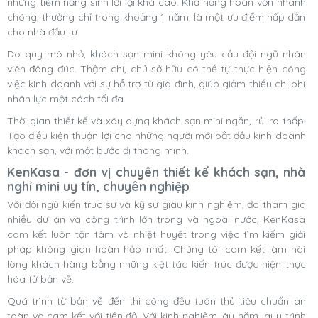
nhưng tiềm năng sinh lời lại khá cao. Khả năng hoàn vốn nhanh
chóng, thường chỉ trong khoảng 1 năm, là một ưu điểm hấp dẫn
cho nhà đầu tư.
Do quy mô nhỏ, khách sạn mini không yêu cầu đội ngũ nhân
viên đông đúc. Thậm chí, chủ sở hữu có thể tự thực hiện công
việc kinh doanh với sự hỗ trợ từ gia đình, giúp giảm thiểu chi phí
nhân lực một cách tối đa.
Thời gian thiết kế và xây dựng khách sạn mini ngắn, rủi ro thấp.
Tạo điều kiện thuận lợi cho những người mới bắt đầu kinh doanh
khách sạn, với một bước đi thông minh.
KenKasa - đơn vị chuyên thiết kế khách sạn, nhà
nghỉ mini uy tín, chuyên nghiệp
Với đội ngũ kiến trúc sư và kỹ sư giàu kinh nghiệm, đã tham gia
nhiều dự án và công trình lớn trong và ngoài nước, KenKasa
cam kết luôn tận tâm và nhiệt huyết trong việc tìm kiếm giải
pháp không gian hoàn hảo nhất. Chúng tôi cam kết làm hài
lòng khách hàng bằng những kiệt tác kiến trúc được hiện thực
hóa từ bản vẽ.
Quá trình từ bản vẽ đến thi công đều tuân thủ tiêu chuẩn an
toàn và cam kết với tiến độ. Với kinh nghiệm lâu năm, quy trình