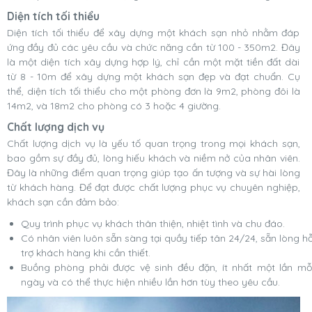
Diện tích tối thiểu
Diện tích tối thiểu để xây dựng một khách sạn nhỏ nhằm đáp
ứng đầy đủ các yêu cầu và chức năng cần từ 100 - 350m2. Đây
là một diện tích xây dựng hợp lý, chỉ cần một mặt tiền đất dài
từ 8 - 10m để xây dựng một khách sạn đẹp và đạt chuẩn. Cụ
thể, diện tích tối thiểu cho một phòng đơn là 9m2, phòng đôi là
14m2, và 18m2 cho phòng có 3 hoặc 4 giường.
Chất lượng dịch vụ
Chất lượng dịch vụ là yếu tố quan trọng trong mọi khách sạn,
bao gồm sự đầy đủ, lòng hiếu khách và niềm nở của nhân viên.
Đây là những điểm quan trọng giúp tạo ấn tượng và sự hài lòng
từ khách hàng. Để đạt được chất lượng phục vụ chuyên nghiệp,
khách sạn cần đảm bảo:
Quy trình phục vụ khách thân thiện, nhiệt tình và chu đáo.
Có nhân viên luôn sẵn sàng tại quầy tiếp tân 24/24, sẵn lòng h
trợ khách hàng khi cần thiết.
Buồng phòng phải được vệ sinh đều đặn, ít nhất một lần mỗ
ngày
và có thể thực hiện nhiều lần hơn tùy theo yêu cầu.