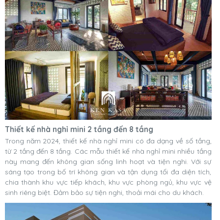
Thiết kế nhà nghỉ mini 2 tầng đến 8 tầng
Trong năm 2024, thiết kế nhà nghỉ mini có đa dạng về số tầng,
từ 2 tầng đến 8 tầng. Các mẫu thiết kế nhà nghỉ mini nhiều tầng
này mang đến không gian sống linh hoạt và tiện nghi. Với sự
sáng tạo trong bố trí không gian và tận dụng tối đa diện tích,
chia thành khu vực tiếp khách, khu vực phòng ngủ, khu vực vệ
sinh riêng biệt. Đảm bảo sự tiện nghi, thoải mái cho du khách.