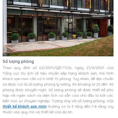
Số lượng phòng
Theo quy định số 02/2001/QĐ-TCDL ngày 27/4/2001 của
Tổng cục Du lịch về tiêu chuẩn xếp hạng khách sạn, mô hình
khách sạn mini cần có ít nhất 15 phòng. Tuy nhiên, để đạt chuẩn
và được coi là số lượng phòng lý tưởng, thì khoảng từ 25 đến 40
phòng được khuyến nghị. Số lượng phòng sẽ được thiết kế phù
hợp với ngân sách và diện tích có sẵn của chủ đầu tư bởi các
kiến trúc sư chuyên nghiệp.
Tương ứng với số lượng phòng, một
thiết kế khách sạn mini
thường có từ 3 tầng đến 7-8 tầng, tùy
thuộc vào quy mô và thiết kế của dự án.