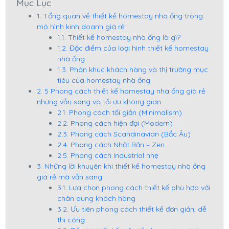
Mục Lục
1. Tổng quan về thiết kế homestay nhà ống trong
mô hình kinh doanh giá rẻ
1.1. Thiết kế homestay nhà ống là gì?
1.2. Đặc điểm của loại hình thiết kế homestay
nhà ống
1.3. Phân khúc khách hàng và thị trường mục
tiêu của homestay nhà ống
2. 5 Phong cách thiết kế homestay nhà ống giá rẻ
nhưng vẫn sang và tối ưu không gian
2.1. Phong cách tối giản (Minimalism)
2.2. Phong cách hiện đại (Modern)
2.3. Phong cách Scandinavian (Bắc Âu)
2.4. Phong cách Nhật Bản – Zen
2.5. Phong cách Industrial nhẹ
3. Những lời khuyên khi thiết kế homestay nhà ống
giá rẻ mà vẫn sang
3.1. Lựa chọn phong cách thiết kế phù hợp với
chân dung khách hàng
3.2. Ưu tiên phong cách thiết kế đơn giản, dễ
thi công