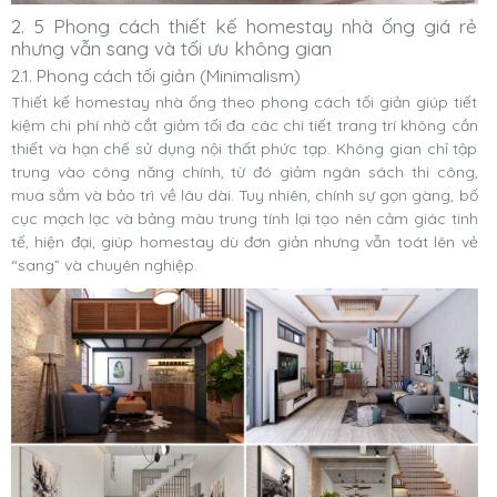
2. 5 Phong cách thiết kế homestay nhà ống giá rẻ
nhưng vẫn sang và tối ưu không gian
2.1. Phong cách tối giản (Minimalism)
Thiết kế homestay nhà ống theo phong cách tối giản giúp tiết
kiệm chi phí nhờ cắt giảm tối đa các chi tiết trang trí không cần
thiết và hạn chế sử dụng nội thất phức tạp. Không gian chỉ tập
trung vào công năng chính, từ đó giảm ngân sách thi công,
mua sắm và bảo trì về lâu dài. Tuy nhiên, chính sự gọn gàng, bố
cục mạch lạc và bảng màu trung tính lại tạo nên cảm giác tinh
tế, hiện đại, giúp homestay dù đơn giản nhưng vẫn toát lên vẻ
“sang” và chuyên nghiệp.