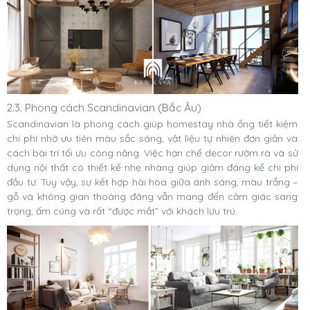
2.3. Phong cách Scandinavian (Bắc Âu)
Scandinavian là phong cách giúp homestay nhà ống tiết kiệm
chi phí nhờ ưu tiên màu sắc sáng, vật liệu tự nhiên đơn giản và
cách bài trí tối ưu công năng. Việc hạn chế decor rườm rà và sử
dụng nội thất có thiết kế nhẹ nhàng giúp giảm đáng kể chi phí
đầu tư. Tuy vậy, sự kết hợp hài hòa giữa ánh sáng, màu trắng –
gỗ và không gian thoáng đãng vẫn mang đến cảm giác sang
trọng, ấm cúng và rất “được mắt” với khách lưu trú.