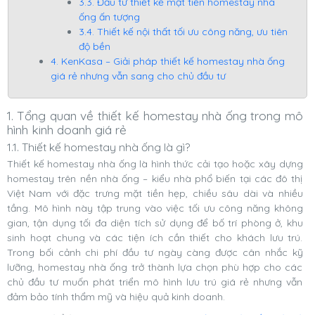
3.3. Đầu tư thiết kế mặt tiền homestay nhà
ống ấn tượng
3.4. Thiết kế nội thất tối ưu công năng, ưu tiên
độ bền
4. KenKasa – Giải pháp thiết kế homestay nhà ống
giá rẻ nhưng vẫn sang cho chủ đầu tư
1. Tổng quan về thiết kế homestay nhà ống trong mô
hình kinh doanh giá rẻ
1.1. Thiết kế homestay nhà ống là gì?
Thiết kế homestay nhà ống là hình thức cải tạo hoặc xây dựng
homestay trên nền nhà ống – kiểu nhà phổ biến tại các đô thị
Việt Nam với đặc trưng mặt tiền hẹp, chiều sâu dài và nhiều
tầng. Mô hình này tập trung vào việc tối ưu công năng không
gian, tận dụng tối đa diện tích sử dụng để bố trí phòng ở, khu
sinh hoạt chung và các tiện ích cần thiết cho khách lưu trú.
Trong bối cảnh chi phí đầu tư ngày càng được cân nhắc kỹ
lưỡng, homestay nhà ống trở thành lựa chọn phù hợp cho các
chủ đầu tư muốn phát triển mô hình lưu trú giá rẻ nhưng vẫn
đảm bảo tính thẩm mỹ và hiệu quả kinh doanh.