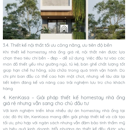
3.4. Thiết kế nội thất tối ưu công năng, ưu tiên độ bền
Khi thiết kế homestay nhà ống giá rẻ, nội thất nên được lựa
chọn theo tiêu chí bền – đẹp – dễ sử dụng. Việc đầu tư vào các
món đồ thiết yếu như giường ngủ, tủ kệ, bàn ghế chất lượng tốt
giúp hạn chế hư hỏng, sửa chữa trong quá trình vận hành. Dù
chi phí ban đầu có thể cao hơn một chút, nhưng về lâu dài lại
tiết kiệm đáng kể và nâng cao trải nghiệm lưu trú cho khách
hàng.
4. KenKasa – Giải pháp thiết kế homestay nhà ống
giá rẻ nhưng vẫn sang cho chủ đầu tư
Với kinh nghiệm triển khai nhiều dự án homestay nhà ống tại
các đô thị lớn, KenKasa mang đến giải pháp thiết kế và cải tạo
tối ưu, phù hợp với ngân sách nhưng vẫn đảm bảo tính thẩm mỹ
và hiệu quả kinh doanh. Mỗi phương án thiết kế đều được xây