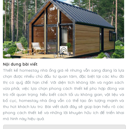
Nội dung bài viết
Thiết kế homestay nhà ống giá rẻ nhưng vẫn sang đang là lựa
chọn được nhiều chủ đầu tư quan tâm, đặc biệt tại các khu đô
thị có quỹ đất hạn chế. Với diện tích không lớn và ngân sách
vừa phải, việc lựa chọn phong cách thiết kế phù hợp đóng vai
trò rất quan trọng. Nếu biết cách tối ưu không gian, vật liệu và
bố cục, homestay nhà ống vẫn có thể tạo ấn tượng mạnh và
thu hút khách lưu trú. Bài viết dưới đây sẽ giúp bạn hiểu rõ các
phong cách thiết kế và những lời khuyên hữu ích để triển khai
mô hình này hiệu quả.