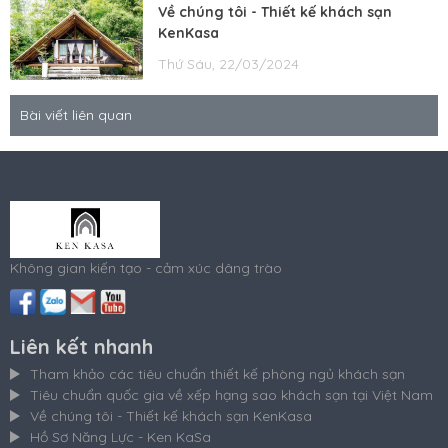
Về chúng tôi - Thiết kế khách sạn
KenKasa
Thứ Sáu, 22/03/2024
Bài viết liên quan
Không gian kiến tạo - cảm xúc dâng trào
Liên kết nhanh
Tham khảo các tiêu chuẩn thiết kế phòng ngủ khách sạn
Tiêu chuẩn quốc gia về xếp hạng sao khách sạn tại Việt Nam
Về chúng tôi - Thiết kế khách sạn KenKasa
Hồ Sơ Năng Lực - Ken KaSa