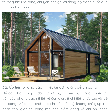
thương hiệu rõ ràng, chuyên nghiệp và đồng bộ trong suốt quá
trình kinh doanh.
3.2. Ưu tiên phong cách thiết kế đơn giản, dễ thi công
Để đảm bảo chi phí đầu tư hợp lý, homestay nhà ống nên ưu
tiên các phong cách thiết kế đơn giản, ít chi tiết phức tạp và dễ
thi công. Việc hạn chế các chi tiết cầu kỳ không chỉ giúp rút
ngắn thời gian thi công mà còn giảm đáng kể chi phí nhân