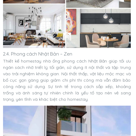
2.4. Phong cách Nhật Bản – Zen
Thiết kế homestay nhà ống phong cách Nhật Bản giúp tối ưu
ngân sách nhờ triết lý tối giản, sử dụng ít nội thất và tập trung
vào trải nghiệm không gian. Nội thất thấp, vật liệu mộc mạc và
bố cục gọn gàng giúp giảm chi phí thi công mà vẫn đảm bảo
công năng sử dụng. Sự tinh tế trong cách sắp xếp, khoảng
trống và ánh sáng tự nhiên chính là yếu tố tạo nên vẻ sang
trọng, yên tĩnh và khác biệt cho homestay.