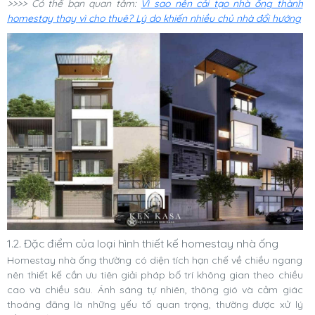
>>>> Có thể bạn quan tâm:
Vì sao nên cải tạo nhà ống thành
homestay thay vì cho thuê? Lý do khiến nhiều chủ nhà đổi hướng
1.2. Đặc điểm của loại hình thiết kế homestay nhà ống
Homestay nhà ống thường có diện tích hạn chế về chiều ngang
nên thiết kế cần ưu tiên giải pháp bố trí không gian theo chiều
cao và chiều sâu. Ánh sáng tự nhiên, thông gió và cảm giác
thoáng đãng là những yếu tố quan trọng, thường được xử lý