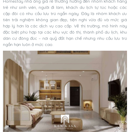
Homestay nhà ống giá rẻ thường hướng đến nhóm khách hàng
trẻ như sinh viên, người đi làm, khách du lịch tự túc hoặc các
cặp đôi có nhu cầu lưu trú ngắn ngày. Đây là nhóm khách ưu
tiên trải nghiệm không gian đẹp, tiện nghi vừa đủ và mức giá
hợp lý hơn là các dịch vụ cao cấp. Về thị trường, mô hình này
đặc biệt phù hợp tại các khu vực đô thị, thành phố du lịch, khu
dân cư đông đúc – nơi quỹ đất hạn chế nhưng nhu cầu lưu trú
ngắn hạn luôn ở mức cao.