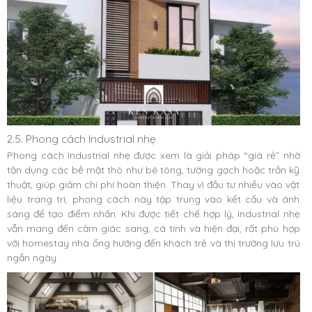
2.5. Phong cách Industrial nhẹ
Phong cách Industrial nhẹ được xem là giải pháp “giá rẻ” nhờ
tận dụng các bề mặt thô như bê tông, tường gạch hoặc trần kỹ
thuật, giúp giảm chi phí hoàn thiện. Thay vì đầu tư nhiều vào vật
liệu trang trí, phong cách này tập trung vào kết cấu và ánh
sáng để tạo điểm nhấn. Khi được tiết chế hợp lý, Industrial nhẹ
vẫn mang đến cảm giác sang, cá tính và hiện đại, rất phù hợp
với homestay nhà ống hướng đến khách trẻ và thị trường lưu trú
ngắn ngày.