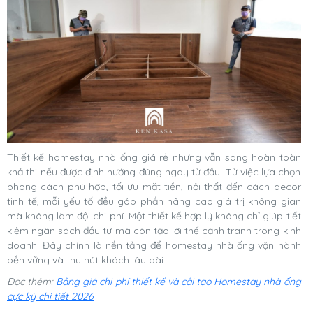
Thiết kế homestay nhà ống giá rẻ nhưng vẫn sang hoàn toàn
khả thi nếu được định hướng đúng ngay từ đầu. Từ việc lựa chọn
phong cách phù hợp, tối ưu mặt tiền, nội thất đến cách decor
tinh tế, mỗi yếu tố đều góp phần nâng cao giá trị không gian
mà không làm đội chi phí. Một thiết kế hợp lý không chỉ giúp tiết
kiệm ngân sách đầu tư mà còn tạo lợi thế cạnh tranh trong kinh
doanh. Đây chính là nền tảng để homestay nhà ống vận hành
bền vững và thu hút khách lâu dài.
Đọc thêm:
Bảng giá chi phí thiết kế và cải tạo Homestay nhà ống
cực kỳ chi tiết 2026