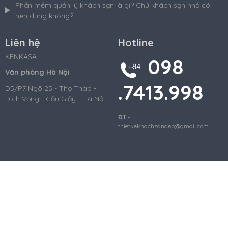
Phần mềm quản lý khách sạn là gì? Chủ khách sạn nhỏ có
nên dùng không?
Liên hệ
Hotline
KENKASA
098
Văn phòng Hà Nội
.7413.998
D5/P7 Ngõ 25 - Thọ Tháp -
Dịch Vọng - Cầu Giấy - Hà Nội
ĐT
-
thietkekhachsandep@gmail.com