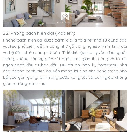
2.2. Phong cách hiện đại (Modern)
Phong cách hiện đại được đánh giá là “giá rẻ” nhờ sử dụng các
vật liệu phổ biến, dễ thi công như gỗ công nghiệp, kính, kim loại
và hệ đèn chiếu sáng cơ bản. Thiết kế tập trung vào đường nét
thẳng, không cầu kỳ giúp rút ngắn thời gian thi công và tối ưu
ngân sách đầu tư ban đầu. Dù chi phí hợp lý, homestay nhà
ống phong cách hiện đại vẫn mang lại hình ảnh sang trọng nhờ
bố cục gọn gàng, ánh sáng được xử lý tốt và cảm giác không
gian rõ ràng, chỉn chu.