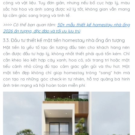
công và vật liệu. Tuy đơn giản, nhưng nếu bố cục hợp lý, màu
sắc hài hòa và ánh sáng được xử lý tốt, không gian vẫn mang
lại cảm giác sang trọng và tinh tế.
>>>> Có thể bạn quan tâm:
50+ mẫu thiết kế homestay nhà ống
2026 ấn tượng, độc đáo và tối ưu lưu trú
3.3. Đầu tư thiết kế mặt tiền homestay nhà ống ấn tượng
Mặt tiền là yếu tố tạo ấn tượng đầu tiên cho khách hàng nên
cần được đầu tư hợp lý, không nhất thiết phải quá tốn kém. Chỉ
cần khéo léo kết hợp cây xanh, hoa cỏ, sỏi trang trí hoặc một
tiểu cảnh nhỏ cũng đủ tạo cảm giác gần gũi và thu hút. Một
mặt tiền đẹp không chỉ giúp homestay trông “sang” hơn mà
còn tạo ra những góc check-in tự nhiên, hỗ trợ quảng bá hình
ảnh trên mạng xã hội hoàn toàn miễn phí.