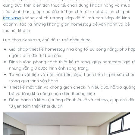
dựng dựa trên diện tích thực tế, chân dung khách hàng và mục
tiêu khai thác, giúp chủ đầu tư hạn chế rủi ro phát sinh chi phí.
KenKasa
không chỉ chú trọng “đẹp để ở” mà còn “đẹp để kinh
doanh”, tạo ra những không gian homestay dễ vận hành và dễ
thu hút khách.
Lựa chọn KenKasa, chủ đầu tư sẽ nhận được:
Giải pháp thiết kế homestay nhà ống tối ưu công năng, phù hợ
ngân sách đầu tư ban đầu
Định hướng phong cách thiết kế rõ ràng, giúp homestay giá r
nhưng vẫn giữ được hình ảnh sang trọng
Tư vấn vật liệu và nội thất bền, đẹp, hạn chế chi phí sửa chữ
trong quá trình vận hành
Thiết kế mặt tiền và không gian check-in hiệu quả, hỗ trợ quản
bá và tăng khả năng nhận diện thương hiệu
Đồng hành từ khâu ý tưởng đến thiết kế và cải tạo, giúp chủ đầ
tư yên tâm triển khai dự án