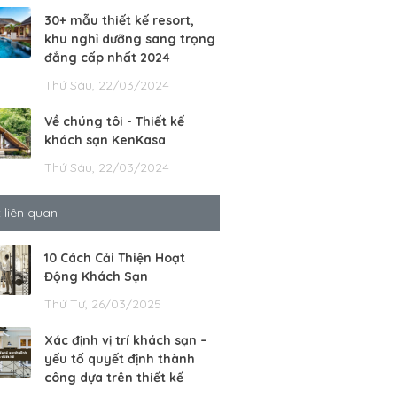
30+ mẫu thiết kế resort,
khu nghỉ dưỡng sang trọng
đẳng cấp nhất 2024
Thứ Sáu, 22/03/2024
Về chúng tôi - Thiết kế
khách sạn KenKasa
Thứ Sáu, 22/03/2024
t liên quan
10 Cách Cải Thiện Hoạt
Động Khách Sạn
Thứ Tư, 26/03/2025
Xác định vị trí khách sạn –
yếu tố quyết định thành
công dựa trên thiết kế