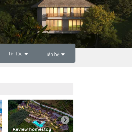
Tin tức
Liên hệ
Phần mềm quản lý kh
Review homestay
sạn