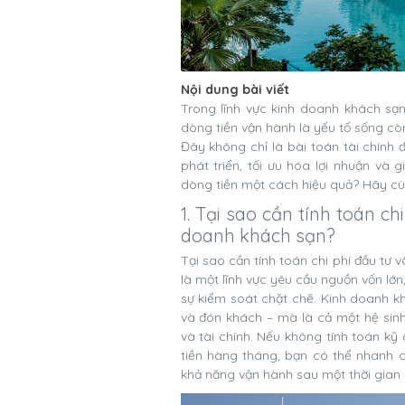
Nội dung bài viết
Trong lĩnh vực
kinh doanh khách sạ
dòng tiền vận hành là yếu tố sống cò
Đây không chỉ là bài toán tài chính
phát triển, tối ưu hóa lợi nhuận và 
dòng tiền một cách hiệu quả? Hãy c
1. Tại sao cần tính toán ch
doanh khách sạn?
Tại sao cần tính toán chi phí đầu tư 
là một lĩnh vực yêu cầu nguồn vốn lớn,
sự kiểm soát chặt chẽ. Kinh doanh k
và đón khách – mà là cả một hệ sinh
và tài chính. Nếu không tính toán kỹ
tiền hàng tháng, bạn có thể nhanh c
khả năng vận hành sau một thời gian 