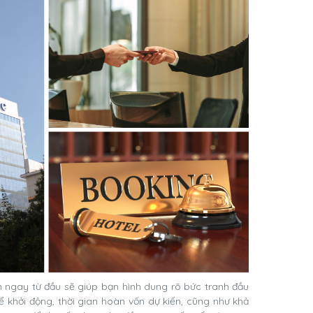
n ngay từ đầu sẽ giúp bạn hình dung rõ bức tranh đầu
để khởi động, thời gian hoàn vốn dự kiến, cũng như khả