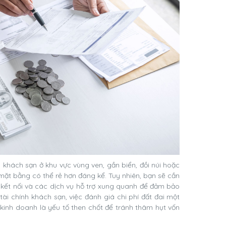
 khách sạn ở khu vực vùng ven, gần biển, đồi núi hoặc
í mặt bằng có thể rẻ hơn đáng kể. Tuy nhiên, bạn sẽ cần
 kết nối và các dịch vụ hỗ trợ xung quanh để đảm bảo
tài chính khách sạn, việc đánh giá chi phí đất đai một
kinh doanh là yếu tố then chốt để tránh thâm hụt vốn