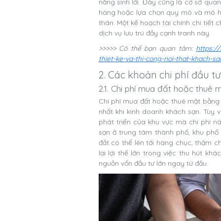
năng sinh lời. Đây cũng là cơ sở qua
hàng hoặc lựa chọn quy mô và mô hì
thân. Một kế hoạch tài chính chi tiết
dịch vụ lưu trú đầy cạnh tranh này.
>>>>> Có thể bạn quan tâm:
https:/
thiet-ke-va-thi-cong-noi-that-khach-sa
2. Các khoản chi phí đầu 
2.1. Chi phí mua đất hoặc thuê
Chi phí mua đất hoặc thuê mặt bằng
nhất khi kinh doanh khách sạn. Tùy và
phát triển của khu vực mà chi phí n
sạn ở trung tâm thành phố, khu phố 
đất có thể lên tới hàng chục, thậm c
lại lợi thế lớn trong việc thu hút k
nguồn vốn đầu tư lớn ngay từ đầu.