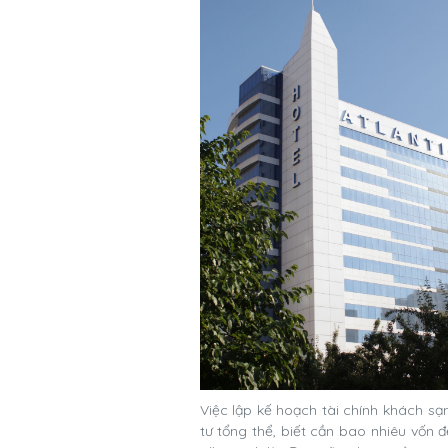
Việc lập kế hoạch tài chính khách sạ
tư tổng thể, biết cần bao nhiêu vốn 