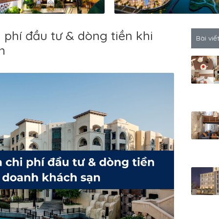
 phí đầu tư & dòng tiền khi
Bài viế
n