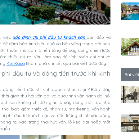
n
, việc
xác định chi phí đầu tư khách sạn
ban đầu và
n để đảm bảo tính hiệu quả và bền vững trong dài hạn.
 đơn thuần mà còn là nền tảng để xây dựng chiến lược
giảm thiểu rủi ro. Vậy làm sao để tính toán chi phí và
ùng
KenKasa
khám phá chi tiết qua bài viết dưới đây.
i phí đầu tư và dòng tiền trước khi kinh
Bài viế
và dòng tiền trước khi kinh doanh khách sạn? Bởi vì đây
 thời gian thu hồi vốn dài và quá trình vận hành đòi hỏi
hách sạn không chỉ đơn giản là xây dựng một tòa nhà
 thái bao gồm thiết kế, nhân sự, marketing, vận hành
 chi phí đầu tư khách sạn và ước lượng chính xác dòng
hóng rơi vào trạng thái hụt vốn, lỗ kéo dài hoặc mất
ngắn.