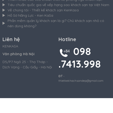
Tiêu chuẩn quốc gia về xếp hạng sao khách sạn tại Việt Nam
Về chúng tôi - Thiết kế khách sạn KenKasa
Hồ Sơ Năng Lực - Ken KaSa
Phần mềm quản lý khách sạn là gì? Chủ khách sạn nhỏ có
nên dùng không?
Liên hệ
Hotline
KENKASA
098
Văn phòng Hà Nội
.7413.998
D5/P7 Ngõ 25 - Thọ Tháp -
Dịch Vọng - Cầu Giấy - Hà Nội
ĐT
-
thietkekhachsandep@gmail.com