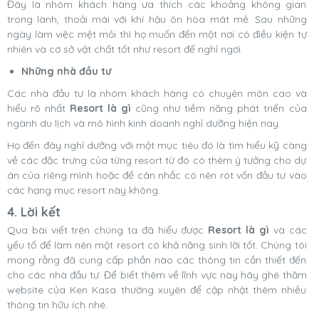
Đây là nhóm khách hàng ưa thích các khoảng không gian
trong lành, thoải mái với khí hậu ôn hòa mát mẻ. Sau những
ngày làm việc mệt mỏi thì họ muốn đến một nơi có điều kiện tự
nhiên và cơ sở vật chất tốt như resort để nghỉ ngơi.
Những nhà đầu tư
Các nhà đầu tư là nhóm khách hàng có chuyên môn cao và
hiểu rõ nhất
Resort là gì
cũng như tiềm năng phát triển của
ngành du lịch và mô hình kinh doanh nghỉ dưỡng hiện nay.
Họ đến đây nghỉ dưỡng với một mục tiêu đó là tìm hiểu kỹ càng
về các đặc trưng của từng resort từ đó có thêm ý tưởng cho dự
án của riêng mình hoặc để cân nhắc có nên rót vốn đầu tư vào
các hạng mục resort này không.
4. Lời kết
Qua bài viết trên chúng ta đã hiểu được
Resort là gì
và các
yếu tố để làm nên một resort có khả năng sinh lời tốt. Chúng tôi
mong rằng đã cung cấp phần nào các thông tin cần thiết đến
cho các nhà đầu tư. Để biết thêm về lĩnh vực này hãy ghé thăm
website của Ken Kasa thường xuyên để cập nhật thêm nhiều
thông tin hữu ích nhé.