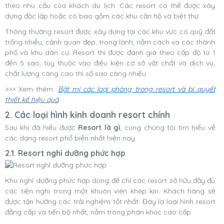
theo nhu cầu của khách du lịch. Các resort có thể được xây
dựng độc lập hoặc có bao gồm các khu căn hộ và biệt thự.
Thông thường resort
được xây dựng tại các khu vực có quỹ đất
trống nhiều, cảnh quan đẹp, trong lành, nằm cách xa các thành
phố và khu dân cư. Resort thì được đánh giá theo cấp độ từ 1
đến 5 sao, tùy thuộc vào điều kiện cơ sở vật chất và dịch vụ,
chất lượng càng cao thì số sao càng nhiều.
>>> Xem thêm:
Bật mí các loại phòng trong resort và bí quyết
thiết kế hiệu quả
2. Các loại hình kinh doanh resort chính
Sau khi đã hiểu được
Resort là gì
, cùng chúng tôi tìm hiểu về
các dạng resort phổ biến nhất hiện nay.
2.1. Resort nghỉ dưỡng phức hợp
Khu nghỉ dưỡng phức hợp dùng để chỉ các resort sở hữu đầy đủ
các tiện nghi trong một khuôn viên khép kín. Khách hàng sẽ
được tận hưởng các trải nghiệm tốt nhất. Đây là loại hình resort
đẳng cấp và tiến bộ nhất, nằm trong phân khúc cao cấp.