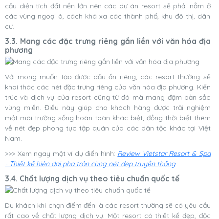
cầu diện tích đất nền lớn nên các dự án resort sẽ phải nằm ở
các vùng ngoại ô, cách khá xa các thành phố, khu đô thị, dân
cư.
3.3. Mang các đặc trưng riêng gắn liền với văn hóa địa
phương
Với mong muốn tạo được dấu ấn riêng, các resort thường sẽ
khai thác các nét đặc trưng riêng của văn hóa địa phương. Kiến
trúc và dịch vụ của resort cũng từ đó mà mang đậm bản sắc
vùng miền. Điều này giúp cho khách hàng được trải nghiệm
một môi trường sống hoàn toàn khác biệt, đồng thời biết thêm
về nét đẹp phong tục tập quán của các dân tộc khác tại Việt
Nam.
>>> Xem ngay một ví dụ điển hình:
Review Vietstar Resort & Spa
- Thiết kế hiện đại pha trộn cùng nét đẹp truyền thống
3.4. Chất lượng dịch vụ theo tiêu chuẩn quốc tế
Du khách khi chọn điểm đến là các resort thường sẽ có yêu cầu
rất cao về chất lượng dịch vụ. Một resort có thiết kế đẹp, độc