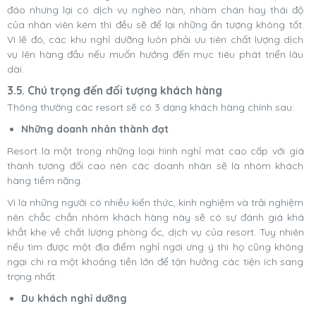
đáo nhưng lại có dịch vụ nghèo nàn, nhàm chán hay thái độ
của nhân viên kém thì đều sẽ để lại những ấn tượng không tốt.
Vì lẽ đó, các khu nghỉ dưỡng luôn phải ưu tiên chất lượng dịch
vụ lên hàng đầu nếu muốn hướng đến mục tiêu phát triển lâu
dài.
3.5. Chú trọng đến đối tượng khách hàng
Thông thường các resort sẽ có 3 dạng khách hàng chính sau:
Những doanh nhân thành đạt
Resort là một trong những loại hình nghỉ mát cao cấp với giá
thành tương đối cao nên các doanh nhân sẽ là nhóm khách
hàng tiềm năng.
Vì là những người có nhiều kiến thức, kinh nghiệm và trải nghiệm
nên chắc chắn nhóm khách hàng này sẽ có sự đánh giá khá
khắt khe về chất lượng phòng ốc, dịch vụ của resort. Tuy nhiên
nếu tìm được một địa điểm nghỉ ngơi ưng ý thì họ cũng không
ngại chi ra một khoảng tiền lớn để tận hưởng các tiện ích sang
trọng nhất.
Du khách nghỉ dưỡng