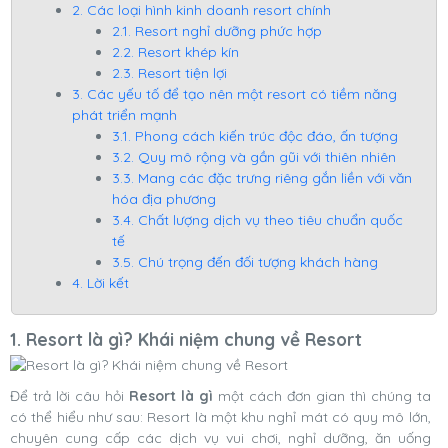
2. Các loại hình kinh doanh resort chính
2.1. Resort nghỉ dưỡng phức hợp
2.2. Resort khép kín
2.3. Resort tiện lợi
3. Các yếu tố để tạo nên một resort có tiềm năng
phát triển mạnh
3.1. Phong cách kiến trúc độc đáo, ấn tượng
3.2. Quy mô rộng và gần gũi với thiên nhiên
3.3. Mang các đặc trưng riêng gắn liền với văn
hóa địa phương
3.4. Chất lượng dịch vụ theo tiêu chuẩn quốc
tế
3.5. Chú trọng đến đối tượng khách hàng
4. Lời kết
1. Resort là gì? Khái niệm chung về Resort
Để trả lời câu hỏi
Resort là gì
một cách đơn gian thì chúng ta
có thể hiểu như sau: Resort là một khu nghỉ mát có quy mô lớn,
chuyên cung cấp các dịch vụ vui chơi, nghỉ dưỡng, ăn uống