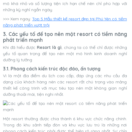
mô khá nhỏ và số lượng tiện ích hạn chế nên chỉ phù hợp với
những kỳ nghỉ ngắn ngày.
>>> Xem ngay:
Top 5 Mẫu thiết kế resort đẹp tại Phú Yên có tiềm
năng phát triển vượt trội
3. Các yếu tố để tạo nên một resort có tiềm năng
phát triển mạnh
Khi đã hiểu được
Resort là gì
, chúng ta có thể chỉ được những
yếu tố quan trọng để tạo nên một mô hình kinh doanh nghỉ
dưỡng lý tưởng
3.1. Phong cách kiến trúc độc đáo, ấn tượng
Vì là một địa điểm du lịch cao cấp, đáp ứng các nhu cầu đa
dạng của khách hàng nên các resort rất chú trọng vào mảng
thiết kế công trình với mục tiêu tạo nên một không gian nghỉ
dưỡng thoải mái, tiện nghi nhất.
Một resort thường được chia thành 6 khu vực chức năng chính.
Trong đó khu sảnh tiếp đón và khu vực lưu trú là những nơi
phong cách kiến trúc phải được thể hiện rõ ràng nhất. Sự chỉn