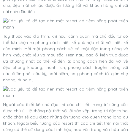
chu, đẹp mắt sẽ tạo được ấn tượng tốt với khách hàng chỉ với
cái nhìn đầu tiên.
Tùy thuộc vào địa hình, khí hậu, cảnh quan mà chủ đầu tư có
thể lựa chọn ra phong cách thiết kế phù hợp nhất với thiết kế
của mình. Mỗi một phong cách sẽ có một đặc trưng riêng về
hình khối, chất liệu và màu sắc. Hiện nay, các lối kiến trúc được
ưa chuộng nhất có thể kể đến là: phong cách hiện đại với vẻ
đẹp phóng khoáng, thanh lịch; phong cách truyền thống với
các đường nét cầu kỳ, hoài niệm; hay phong cách tối giản nhẹ
nhàng, dung dị,...
Ngoài các thiết kế chủ đạo thì các chi tiết trang trí cũng cần
được chú ý. Hệ thống nội thất với lối sắp xếp, trang trí đặc trưng
chắc chắn sẽ gây được những ấn tượng khó quên trong lòng du
khách. Ngoài biểu tượng của resort thì các chi tiết trên nội thất
cũng có thể sử dụng các hình họa, hoa văn trong văn hóa bản