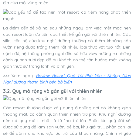
địa của mỗi vùng miền.
Là điểm đến để xả hơi sau những ngày làm việc mệt mọc nên
các resort luôn ưu tiên các thiết kế gần gũi với thiên nhiên. Các
villa, căn hộ của khu nghỉ dưỡng thường có thêm khoảng sân
vườn riêng được trồng thêm rất nhiều loại thực vật tươi tốt. Bên
cạnh đó, hệ thống phòng nghỉ đều sở hữu view hướng ra những
cảnh quanh tươi đẹp để du khách có thể tận hưởng một không
gian thực sự trong lành và bình yên.
>>> Xem ngay:
Review Resort Quê Tôi Phú Yên - Không Gian
Nghỉ dưỡng thanh bình bên bờ biển
3.2. Quy mô rộng và gần gũi với thiên nhiên
Các resort thường được xây dựng ở những nơi có không gian
thoáng mát, có cảnh quan thiên nhiên trù phú. Khu nghỉ dưỡng
nên có quy mô ít nhất là từ 1ha trở lên. Phần lớn quỹ đất sẽ
được sử dụng để làm sân vườn, bể bơi, khu giải trí,... phần còn lại
sẽ để dành cho khu vực lưu trú của khách hàng. Chính vì yêu