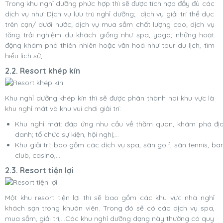
Trong khu nghỉ dưỡng phức hợp thì sẽ được tích hợp đầy đủ các
dịch vụ như: Dịch vụ lưu trú nghỉ dưỡng; dịch vụ giải trí thể dục
trên cạn/ dưới nước; dịch vụ mua sắm chất lượng cao; dịch vụ
tăng trải nghiệm du khách giống như spa, yoga; những hoạt
động khám phá thiên nhiên hoặc văn hoá như tour du lịch, tìm
hiểu lịch sử,...
2.2. Resort khép kín
Khu nghỉ dưỡng khép kín thì sẽ được phân thành hai khu vực là
khu nghỉ mát và khu vui chơi giải trí:
Khu nghỉ mát: đáp ứng nhu cầu về thăm quan, khám phá đị
danh; tổ chức sự kiện, hội nghị;...
Khu giải trí: bao gồm các dịch vụ spa, sân golf, sân tennis, bar
club, casino,...
2.3. Resort tiện lợi
Một khu resort tiện lợi thì sẽ bao gồm các khu vực nhà nghỉ
khách sạn trong khuôn viên. Trong đó sẽ có các dịch vụ spa,
mua sắm, giải trí,...Các khu nghỉ dưỡng dạng này thường có quy