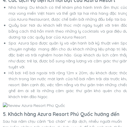
4.
Các dịch vụ tiện ích nổi bật của Azura Resort
Nhà hàng: Du khách có thể khám phá hành trình ẩm thực củ
mọi vùng miền Việt Nam và thế giới tại hai nhà hàng đặc trưn
của Azura Restaurant, được chế biến bởi những đầu bếp tài ba.
Quầy bar: Nơi du khách kết thúc một ngày tuyệt vời trên đả
bằng cách thả hồn mình theo những ly cocktails và giai điệu d
dương tại các quầy bar của Azura Resort.
Spa: ​​Azura Spa được quản lý và vận hành bởi kỹ thuật viên Sp
chuyên nghiệp mang đến cho du khách những liệu pháp trị liệ
đặc biệt và trải nghiệm hoàn hảo. Giúp khách du lịch cảm thấ
như được trẻ lại, được bổ sung năng lượng và cảm giác thư giã
tuyệt vời.
Hồ bơi: Hồ bơi ngoài trời rộng 12m x 20m, du khách được thỏ
thích trong làn nước mát lạnh của hồ bơi nằm trải dài trước kh
resort. Bên cạnh đó, việc tắm nắng và thư giãn trên những chiế
ghế êm ái sẽ là những cảm giác thư giãn khó quên cho d
khách trên đảo Ngọc.
5. Khách hàng Azura Resort Phú Quốc hướng đến
Sau hai năm chịu cảnh “bó chân” vì đại dịch, nhiều người muốn