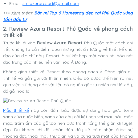
Email:
sm.azuraresort@gmail.com
>>> Xem thêm:
Bật mí Top 5 Homestay đẹp tại Phú Quốc xứng
tầm đầu tư
2. Review Azura Resort Phú Quốc về phong cách
thiết kế
Trước khi đi vào
Review Azura Resort
Phú Quốc một cách chi
tiết, chúng ta cần điểm qua những nét ấn tượng về thiết kế chủ
đạo của địa chỉ này. Resort là sự kết hợp một cách hài hòa nét
đặc trưng của nhiều nền văn hóa Á Đông.
Không gian thiết kế Resort theo phong cách Á Đông giản dị,
tinh tế và gần gũi với thiên nhiên. Điều đó được thể hiện rõ nét
qua việc sử dụng các vật liệu có nguồn gốc tự nhiên như lá cây,
đồ gỗ, hoa lá.
Mẫu thiết kế
này còn đảm bảo được sự dung hòa giữa tone
xanh của nước biển, xanh của cây cối kết hợp với màu nâu mộc
mạc, trầm ấm của gỗ tạo nên bức tranh tổng thể giản dị tuyệt
đẹp. Du khách khi đặt chân đến đây sẽ cảm nhận được sự
thoáng đạt, thoải mái, thư giãn và vô cùng tươi mát của không