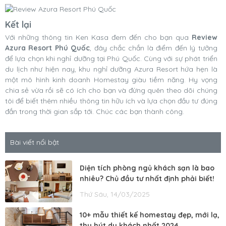
Kết lại
Với những thông tin Ken Kasa đem đến cho bạn qua
Review
Azura Resort Phú Quốc
, đây chắc chắn là điểm đến lý tưởng
để lựa chọn khi nghỉ dưỡng tại Phú Quốc. Cùng với sự phát triển
du lịch như hiện nay, khu nghỉ dưỡng Azura Resort hứa hẹn là
một mô hình kinh doanh Homestay giàu tiềm năng. Hy vọng
chia sẻ vừa rồi sẽ có ích cho bạn và đừng quên theo dõi chúng
tôi để biết thêm nhiều thông tin hữu ích và lựa chọn đầu tư đúng
đắn trong thời gian sắp tới. Chúc các bạn thành công.
Bài viết nổi bật
Diện tích phòng ngủ khách sạn là bao
nhiêu? Chủ đầu tư nhất định phải biết!
Thứ Sáu, 14/03/2025
10+ mẫu thiết kế homestay đẹp, mới lạ,
thu hút du khách nhất 2024