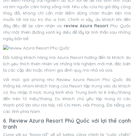
tìm kiếm những trải nghiệm du lịch vui vẻ để hồi sinh tinh thần
và tìm nguồn cảm hứng sống mới. Nhu cầu của họ giờ đây cũng
thay đổi, không chỉ cần một điểm dừng chân thuận tiện mà
muốn tới nơi lưu trú thú vị hơn. Chính vì vậy, du khách khi đến
đây đều để lại cảm nhận và
review Azura Resort
Phú Quốc
như một thiên đường xanh kỳ diệu để lấy lại tinh thần sau những
ngày bộn bề.
Đối tượng khách hàng mà Azura Resort hướng đến là khách du
lịch yêu thích thiên nhiên và những trải nghiệm mới mẻ, đặc biệt
là các cặp đôi hoặc nhóm gia đình quy mô nhỏ và vừa.
Với mức giá phòng như Review Azura Resort Phú Quốc đã
thống kê, nhóm khách hàng của Resort tập trung vào du khách
có thu nhập ở mức trung bình khá. Trung bình từ 8 triệu/tháng
đến trên 10 triệu/tháng. Du khách chủ yếu tập trung từ các
thành phố lớn như Hà Nội, Hồ Chí Minh, Hải Phòng, Đà Nẵng và
các tỉnh phía Nam.
6. Review Azura Resort Phú Quốc với lợi thế cạnh
tranh
Cùng với sự "bùng nổ" về số lượng, cũng chính là "cuộc chiến"