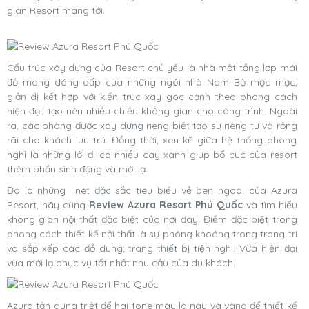
gian Resort mang tới.
Cấu trúc xây dựng của Resort chủ yếu là nhà một tầng lợp mái
đỏ mang dáng dấp của những ngôi nhà Nam Bộ mộc mạc,
giản dị kết hợp với kiến trúc xây góc cạnh theo phong cách
hiện đại, tạo nên nhiều chiều không gian cho công trình. Ngoài
ra, các phòng được xây dựng riêng biệt tạo sự riêng tư và rộng
rãi cho khách lưu trú. Đồng thời, xen kẽ giữa hệ thống phòng
nghỉ là những lối đi có nhiều cây xanh giúp bố cục của resort
thêm phần sinh động và mới lạ.
Đó là những nét đặc sắc tiêu biểu về bên ngoài của Azura
Resort, hãy cùng
Review Azura Resort Phú Quốc
và tìm hiểu
không gian nội thất đặc biệt của nơi đây. Điểm đặc biệt trong
phong cách thiết kế nội thất là sự phóng khoáng trong trang trí
và sắp xếp các đồ dùng; trang thiết bị tiện nghi. Vừa hiện đại
vừa mới lạ phục vụ tốt nhất nhu cầu của du khách.
Azura tận dụng triệt để hai tone màu là nâu và vàng để thiết kế