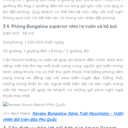
giường đôi hay 2 giường đơn xin vui lòng gửi yêu cầu của quý vị
khi đặt phòng. Quý khách có thể liên hệ trực tiếp với chỗ nghỉ
thông qua các chi tiết liên lạc có trong xác nhận đặt phòng.
3.4. Phòng Bungalow superior nhìn ra vườn và hồ bơi
Diện tích: 38 m2
Giá phòng: 1.200.000 vnđ/ ngày
Số giường: 1 giường đơn cỡ king / 2 giường đôi
Căn Resort hướng ra vườn sẽ giúp du khách đắm mình dưới ánh
nắng mặt trời ấm áp mỗi buổi sáng cùng nguồn gió biển trong
lành, sảng khoái. Họ có thể thư giãn thoải mái bằng phòng tắm
sang trọng và đẳng cấp với view biển tuyệt đẹp. Đồng thời,
những trang thiết bị nội, ngoại thất hiện đại và tiện nghi trong
căn hộ resort sẽ giúp du khách có những giờ phút nghỉ ngơi
thoải mái nhất.
>>> Xem thêm:
Review Bungalow Sáng Tươi Mountains - Vườn
nhiệt đới trên đảo Phú Quốc