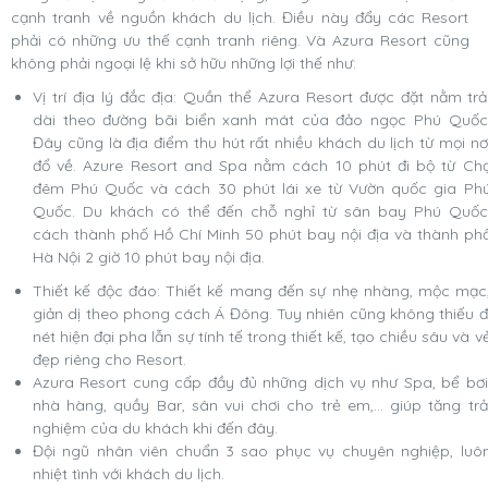
cạnh tranh về nguồn khách du lịch. Điều này đẩy các Resort
phải có những ưu thế cạnh tranh riêng. Và Azura Resort cũng
không phải ngoại lệ khi sở hữu những lợi thế như:
Vị trí địa lý đắc địa: Quần thể Azura Resort được đặt nằm trả
dài theo đường bãi biển xanh mát của đảo ngọc Phú Quốc
Đây cũng là địa điểm thu hút rất nhiều khách du lịch từ mọi nơ
đổ về. Azure Resort and Spa nằm cách 10 phút đi bộ từ Ch
đêm Phú Quốc và cách 30 phút lái xe từ Vườn quốc gia Ph
Quốc. Du khách có thể đến chỗ nghỉ từ sân bay Phú Quốc
cách thành phố Hồ Chí Minh 50 phút bay nội địa và thành ph
Hà Nội 2 giờ 10 phút bay nội địa.
Thiết kế độc đáo: Thiết kế mang đến sự nhẹ nhàng, mộc mạc
giản dị theo phong cách Á Đông. Tuy nhiên cũng không thiếu đ
nét hiện đại pha lẫn sự tính tế trong thiết kế, tạo chiều sâu và v
đẹp riêng cho Resort.
Azura Resort cung cấp đầy đủ những dịch vụ như Spa, bể bơi
nhà hàng, quầy Bar, sân vui chơi cho trẻ em,... giúp tăng trả
nghiệm của du khách khi đến đây.
Đội ngũ nhân viên chuẩn 3 sao phục vụ chuyên nghiệp, luô
nhiệt tình với khách du lịch.