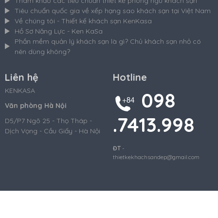
Tham khảo các tiêu chuẩn thiết kế phòng ngủ khách sạn
Tiêu chuẩn quốc gia về xếp hạng sao khách sạn tại Việt Nam
Về chúng tôi - Thiết kế khách sạn KenKasa
Hồ Sơ Năng Lực - Ken KaSa
Phần mềm quản lý khách sạn là gì? Chủ khách sạn nhỏ có
nên dùng không?
Liên hệ
Hotline
KENKASA
098
Văn phòng Hà Nội
.7413.998
D5/P7 Ngõ 25 - Thọ Tháp -
Dịch Vọng - Cầu Giấy - Hà Nội
ĐT
-
thietkekhachsandep@gmail.com