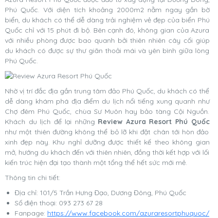
Phú Quốc. Với diện tích khoảng 2000m2 nằm ngay gần bờ
biển, du khách có thể dễ dàng trải nghiệm vẻ đẹp của biển Phú
Quốc chỉ với 15 phút đi bộ. Bên cạnh đó, không gian của Azura
với nhiều phòng được bao quanh bởi thiên nhiên cây cối giúp
du khách có được sự thư giãn thoải mái và yên bình giữa lòng
Phú Quốc.
Nhờ vị trí đắc địa gần trung tâm đảo Phú Quốc, du khách có thể
dễ dàng khám phá địa điểm du lịch nổi tiếng xung quanh như
Chợ đêm Phú Quốc, chùa Sư Muôn hay bảo tàng Cội Nguồn.
Khách du lịch để lại những
Review Azura Resort Phú Quốc
như một thiên đường không thể bỏ lỡ khi đặt chân tới hòn đảo
xinh đẹp này. Khu nghỉ dưỡng được thiết kế theo không gian
mở, hướng du khách đến với thiên nhiên, đồng thời kết hợp với lối
kiến trúc hiện đại tạo thành một tổng thể hết sức mới mẻ.
Thông tin chi tiết:
Địa chỉ: 101/5 Trần Hưng Đạo, Dương Đông, Phú Quốc
Số điện thoại: 093 273 67 28
Fanpage:
https://www.facebook.com/azuraresortphuquoc/