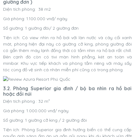
giường đơn )
Diện tích phòng: 38 m2
Giá phòng: 1.100.000 vnđ/ ngày
Số giường: 1 giường đôi/ 2 giường đơn
Tiện ích: Có view nhìn ra hồ bơi với làn nước và cây cối xanh
mát, phòng hiện đại này có giường cỡ king, phòng giường đôi
có gắn thêm máy lạnh đồng thời có tầm nhìn ra hồ bơi rất chill.
Bên cạnh đó còn có tivi màn hình phẳng, két an toàn và
minibar. Khu vực tiếp khách và phòng tắm riêng với máy sấy
tóc cùng đồ vệ sinh cá nhân miễn phí cũng có trong phòng.
3.2. Phòng Superior gia đình / bộ ba nhìn ra hồ bơi
hoặc đồi núi
Diện tích phòng : 32 m²
Giá phòng: 1.000.000 vnđ/ ngày
Số giường: 1 giường cỡ king / 2 giường đôi
Tiện ích: Phòng Superior gia đình hướng biển có thể cung cấp
nguồn ánh sáng ấm áp và gần gũi ngay khi du khách vừa đặt