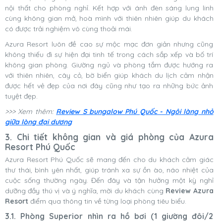
nội thất cho phòng nghỉ. Kết hợp với ánh đèn sáng lung linh
cùng không gian mở, hoà mình với thiên nhiên giúp du khách
có được trải nghiệm vô cùng thoải mái.
Azura Resort luôn đề cao sự mộc mạc đơn giản nhưng cũng
không thiếu đi sự hiện đại tinh tế trong cách sắp xếp và bố trí
không gian phòng. Giường ngủ và phòng tắm được hướng ra
với thiên nhiên, cây cỏ, bờ biển giúp khách du lịch cảm nhận
được hết vẻ đẹp của nơi đây cũng như tạo ra những bức ảnh
tuyệt đẹp.
>>> Xem thêm:
Review S bungalow Phú Quốc - Ngôi làng nhỏ
giữa lòng đại dương
3. Chi tiết không gian và giá phòng của Azura
Resort Phú Quốc
Azura Resort Phú Quốc sẽ mang đến cho du khách cảm giác
thư thái, bình yên nhất, giúp tránh xa sự ồn ào, náo nhiệt của
cuộc sống thường ngày. Đến đây và tận hưởng một kỳ nghỉ
dưỡng đầy thú vị và ý nghĩa, mời du khách cùng
Review Azura
Resort
điểm qua thông tin về từng loại phòng tiêu biểu.
3.1. Phòng Superior nhìn ra hồ bơi (1 giường đôi/2