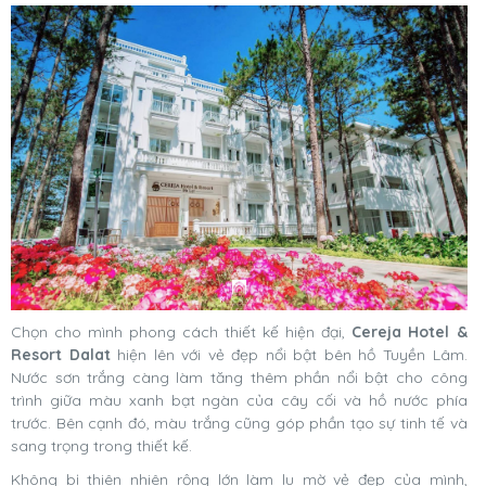
Chọn cho mình phong cách thiết kế hiện đại,
Cereja Hotel &
Resort Dalat
hiện lên với vẻ đẹp nổi bật bên hồ Tuyền Lâm.
Nước sơn trắng càng làm tăng thêm phần nổi bật cho công
trình giữa màu xanh bạt ngàn của cây cối và hồ nước phía
trước. Bên cạnh đó, màu trắng cũng góp phần tạo sự tinh tế và
sang trọng trong thiết kế.
Không bị thiên nhiên rộng lớn làm lu mờ vẻ đẹp của mình,