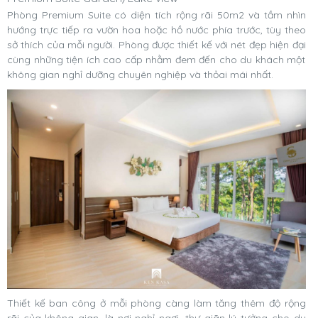
Phòng Premium Suite có diện tích rộng rãi 50m2 và tầm nhìn
hướng trực tiếp ra vườn hoa hoặc hồ nước phía trước, tùy theo
sở thích của mỗi người. Phòng được thiết kế với nét đẹp hiện đại
cùng những tiện ích cao cấp nhằm đem đến cho du khách một
không gian nghỉ dưỡng chuyên nghiệp và thỏai mái nhất.
Thiết kế ban công ở mỗi phòng càng làm tăng thêm độ rộng
rãi của không gian, là nơi nghỉ ngơi, thư giãn lý tưởng cho du