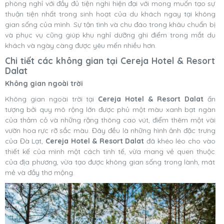
phòng nghỉ với đầy đủ tiện nghi hiện đại với mong muốn tạo sự
thuận tiện nhất trong sinh hoạt của du khách ngay tại không
gian sống của mình. Sự tận tình và chu đáo trong khâu chuẩn bị
và phục vụ cũng giúp khu nghỉ dưỡng ghi điểm trong mắt du
khách và ngày càng được yêu mến nhiều hơn.
Chi tiết các không gian tại Cereja Hotel & Resort
Dalat
Không gian ngoài trời
Không gian ngoài trời tại
Cereja Hotel & Resort Dalat
ấn
tượng bởi quy mô rộng lớn được phủ một màu xanh bạt ngàn
của thảm cỏ và những rặng thông cao vút, điểm thêm một vài
vườn hoa rực rỡ sắc màu. Đây đều là những hình ảnh đặc trưng
của Đà Lạt,
Cereja Hotel & Resort Dalat
đã khéo léo cho vào
thiết kế của mình một cách tinh tế, vừa mang vẻ quen thuộc
của địa phương, vừa tạo được không gian sống trong lành, mát
mẻ và đầy thơ mộng.