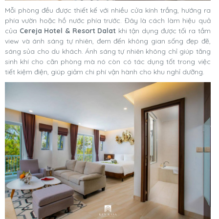
Mỗi phòng đều được thiết kế với nhiều cửa kính trắng, hướng ra
phía vườn hoặc hồ nước phía trước. Đây là cách làm hiệu quả
của
Cereja Hotel & Resort Dalat
khi tận dụng được tối ra tầm
view và ánh sáng tự nhiên, đem đến không gian sống đẹp đẽ,
sáng sủa cho du khách. Ánh sáng tự nhiên không chỉ giúp tăng
sinh khí cho căn phòng mà nó còn có tác dụng tốt trong việc
tiết kiệm điện, giúp giảm chi phí vận hành cho khu nghỉ dưỡng.