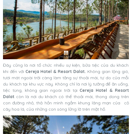
Đây cũng là nơi tổ chức nhiều sự kiện, bữa tiệc của du khách
khi đến với
Cereja Hotel & Resort Dalat.
Không gian lộng gió,
tươi mát ngoài trời càng làm tăng sự thoải mái, tự do của mỗi
du khách tại khu vực này. Không chỉ là nơi lý tưởng để ăn uống,
tiệc tùng, không gian ngoài trời tại
Cereja Hotel & Resort
Dalat
còn là nơi du khách có thể thoải mái, thong dong trên
con đường nhỏ, thả hồn mình ngắm khung lãng mạn của cỏ
cây hoa lá, của những con sóng lững lờ trên mặt hồ.