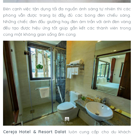
Bên cạnh việc tận dụng tối đa nguồn ánh sáng tự nhiên thì các
phòng vẫn được trang bị đầy đủ các bóng đèn chiếu sáng.
Những chiếc đèn đầu giường hay đèn âm trần với ánh đèn vàng
đều tạo được hiệu ứng tốt giúp gắn kết các thành viên trong
cùng một không gian sống ấm cúng.
Cereja Hotel & Resort Dalat
luôn cung cấp cho du khách