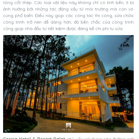
tông cốt thép. Các loại vật liệu này không chỉ có tính bền, ít bị
ảnh hưởng bởi những tác động xấu từ môi trường mà còn vô
cùng phổ biến. Điều này giúp các công tác thi công, sửa chữa
công trình trở nên dễ dàng hơn, độ bền chắc của công trình
cũng giúp nhà đầu tư tiết kiệm được đáng kể chi phí tu sửa.