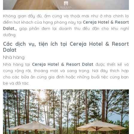
Không gian đầy đủ, ấm cúng và thoải mái như ở nhà chính là
điểm hút khách của hạng phòng này tại
Cereja Hotel & Resort
Dalat.,
góp phần đem lại doanh thu đều đặn cho khu nghỉ
dưỡng.
Các dịch vụ, tiện ích tại Cereja Hotel & Resort
Dalat
Nhà hàng
Nhà hàng tại
Cereja Hotel & Resort Dalat
được thiết kế vô
cùng rộng rãi, thoáng mát và sang trọng. Nơi đây thích hợp
cho các bữa ăn cùng gia đình hoặc những buổi tiệc cùng bạn
bè và đối tác.