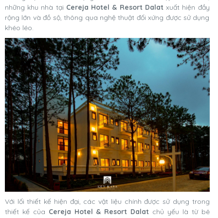
những khu nhà tại
Cereja Hotel & Resort Dalat
xuất hiện đầy
rộng lớn và đồ sộ, thông qua nghệ thuật đối xứng được sử dụng
khéo léo.
Với lối thiết kế hiện đại, các vật liệu chính được sử dụng trong
thiết kế của
Cereja Hotel & Resort Dalat
chủ yếu là từ bê