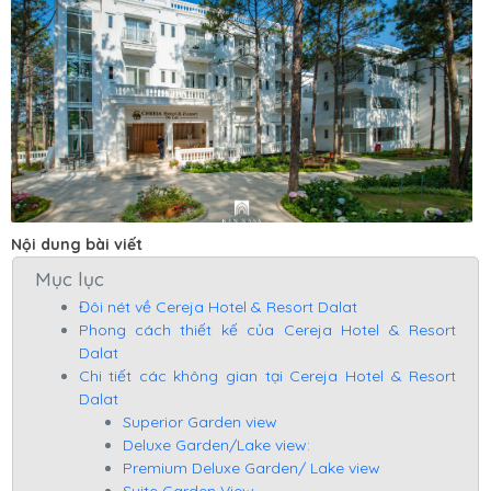
Nội dung bài viết
Mục lục
Đôi nét về Cereja Hotel & Resort Dalat
Phong cách thiết kế của Cereja Hotel & Resort
Dalat
Chi tiết các không gian tại Cereja Hotel & Resort
Dalat
Superior Garden view
Deluxe Garden/Lake view:
Premium Deluxe Garden/ Lake view
Suite Garden View