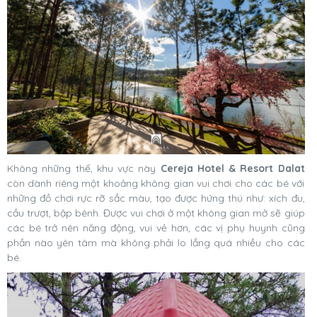
Không những thế, khu vực này
Cereja Hotel & Resort Dalat
còn dành riêng một khoảng không gian vui chơi cho các bé với
những đồ chơi rực rỡ sắc màu, tạo được hứng thú như: xích đu,
cầu trượt, bập bênh. Được vui chơi ở một không gian mở sẽ giúp
các bé trở nên năng động, vui vẻ hơn, các vị phụ huynh cũng
phần nào yên tâm mà không phải lo lắng quá nhiều cho các
bé.