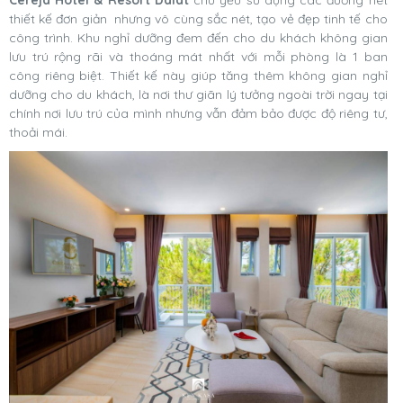
Cereja Hotel & Resort Dalat
chủ yếu sử dụng các đường nét
thiết kế đơn giản nhưng vô cùng sắc nét, tạo vẻ đẹp tinh tế cho
công trình. Khu nghỉ dưỡng đem đến cho du khách không gian
lưu trú rộng rãi và thoáng mát nhất với mỗi phòng là 1 ban
công riêng biệt. Thiết kế này giúp tăng thêm không gian nghỉ
dưỡng cho du khách, là nơi thư giãn lý tưởng ngoài trời ngay tại
chính nơi lưu trú của mình nhưng vẫn đảm bảo được độ riêng tư,
thoải mái.