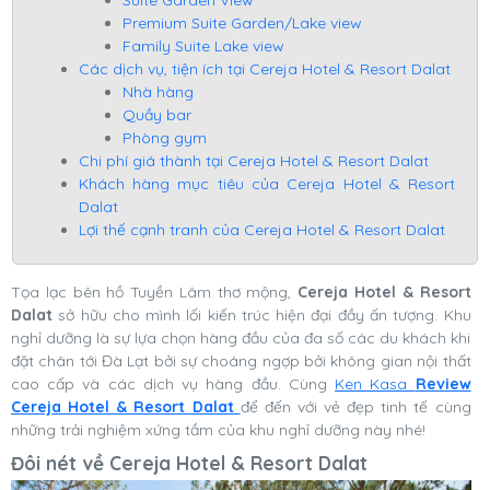
Premium Suite Garden/Lake view
Family Suite Lake view
Các dịch vụ, tiện ích tại Cereja Hotel & Resort Dalat
Nhà hàng
Quầy bar
Phòng gym
Chi phí giá thành tại Cereja Hotel & Resort Dalat
Khách hàng mục tiêu của Cereja Hotel & Resort
Dalat
Lợi thế cạnh tranh của Cereja Hotel & Resort Dalat
Tọa lạc bên hồ Tuyền Lâm thơ mộng,
Cereja Hotel & Resort
Dalat
sở hữu cho mình lối kiến trúc hiện đại đầy ấn tượng. Khu
nghỉ dưỡng là sự lựa chọn hàng đầu của đa số các du khách khi
đặt chân tới Đà Lạt bởi sự choáng ngợp bởi không gian nội thất
cao cấp và các dịch vụ hàng đầu. Cùng
Ken Kasa
Review
Cereja Hotel & Resort Dalat
để đến với vẻ đẹp tinh tế cùng
những trải nghiệm xứng tầm của khu nghỉ dưỡng này nhé!
Đôi nét về Cereja Hotel & Resort Dalat