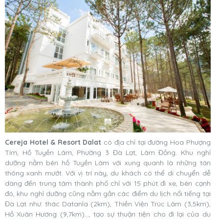
Cereja Hotel & Resort Dalat
có địa chỉ tại đường Hoa Phượng
Tím, Hồ Tuyền Lâm, Phường 3 Đà Lạt, Lâm Đồng. Khu nghỉ
dưỡng nằm bên hồ Tuyền Lâm với xung quanh là những tán
thông xanh mướt. Với vị trí này, du khách có thể di chuyển dễ
dàng đến trung tâm thành phố chỉ với 15 phút đi xe, bên cạnh
đó, khu nghỉ dưỡng cũng nằm gần các điểm du lịch nổi tiếng tại
Đà Lạt như: thác Datanla (2km), Thiền Viện Trúc Lâm (3,5km),
Hồ Xuân Hương (9,7km)..., tạo sự thuận tiện cho đi lại của du