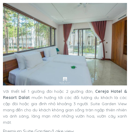
Với thiết kế 1 giường đôi hoặc 2 giường đơn,
Cereja Hotel &
Resort Dalat
muốn hướng tới các đối tượng du khách là các
cặp đôi hoặc gia đình nhỏ khoảng 3 người. Suite Garden View
mang đến cho du khách không gian sống tràn ngập thiên nhiên
và ánh sáng, lãng mạn nhờ những vườn hoa, vườn cây xanh
mát.
Premium Suite Garden/Lake view