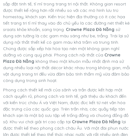
sắp đặt tinh tế, tỉ mỉ trong trang trí nội thất. Không gian resort
được thiết kế rộng hơn rất nhiều so với các mô hình lưu trú
homestay, khách sạn. Kiến trúc hiện địa thường có ít các họa
tiết trang trí tỉ mỉ thay vào đó chủ yếu là các đường nét thiết kê
sraats khỏe khoắn, sang trọng.
Crowne Plaza Đà Nẵng
sử
dụng sơn tường là các gam màu sáng như be, trắng. Trái lại sử
dụng nội thất thiết kế có gam màu khá trầm và trung tính.
Chúng được sắp xếp hài hòa tạo nên một không gian nghỉ
dưỡng vô cùng quý phái. Phong cách nội thất của
Crowne
Plaza Đà Nẵng
không theo một khuôn mẫu nhất định mà sử
dụng nhiều loại nội thất décor khác nhau trong không gian, mỗi
vật dụng trang trí đều vừa đảm bảo tính thẩm mỹ vừa đảm bảo
công dụng trong sinh hoạt.
Phong cách thiết kế mới của sảnh và trần được kết hợp một
cách quyến rũ, phong cách và tinh tế, giới thiệu du khách đến
với kiến trúc châu Á và Việt Nam, được đúc kết từ nét văn hóa
đặc trưng của các quốc gia. Trên trần nhà, các quầy tiếp tân
khách sạn là một bộ sưu tập về trống đồng và chuông đồng đồ
sộ. Khu vui chơi giải trí cao cấp tại
Crowne Plaza Đà Nẵng
lại
được thiết kế theo phong cách châu Âu. Với một đài phun nước
lớn được thiết kế theo thể thức nhạc nước với rất nhiều ánh đèn