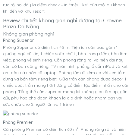
rực rỡ, nơi đây là điểm check – in “triệu like” của mỗi du khách
khi đến với khu resort.
Review chi tiết không gian nghỉ dưỡng tại Crowne
Plaza Đà Nẵng
Không gian phòng nghỉ
Phòng Superior
Phòng Superior có diện tích 45 m. Tiện ích căn bao gồm 1
giường ngủ cỡ lớn, 1 chiếc sofa chữ L, bàn trang điểm, bàn làm
việc, phòng vệ sinh riêng. Căn phòng rộng rãi và hiện đại này
còn có ban công riêng, TV màn hình phẳng, ổ cắm iPod và két
an toàn cá nhân cỡ laptop. Phòng tắm đi kèm có vòi sen tắm
đứng và bồn tắm riêng biệt. Giữa trần căn phòng được décor 1
chiếc quạt trần mang hơi hướng cổ điển, tạo điểm nhấn cho căn
phòng. Tổng thể căn superior mang lại không gian ấm áp, gần
gũi, phù hợp cho đoàn khách là gia đình hoặc nhóm bạn với
sức chứa cho 2 người lớn và 1 trẻ em.
Phòng Premier
Căn phòng Premier có diện tích 60 m². Phòng rộng rãi và hiện