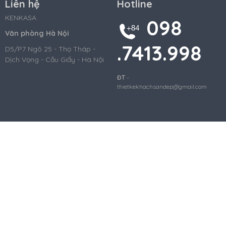
Liên hệ
Hotline
KENKASA
098
Văn phòng Hà Nội
.7413.998
D5/P7 Ngõ 25 - Thọ Tháp -
Dịch Vọng - Cầu Giấy - Hà Nội
ĐT
-
thietkekhachsandep@gmail.com