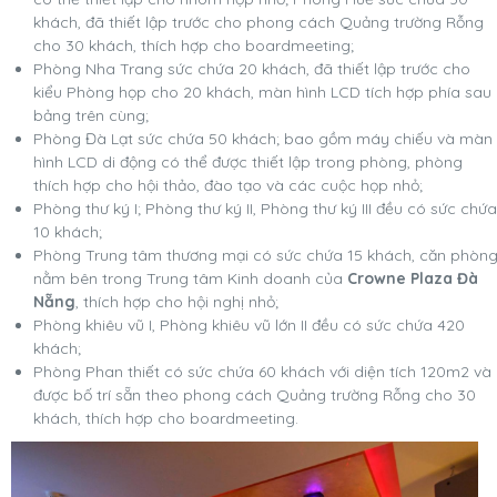
khách, đã thiết lập trước cho phong cách Quảng trường Rỗng
cho 30 khách, thích hợp cho boardmeeting;
Phòng Nha Trang sức chứa 20 khách, đã thiết lập trước cho
kiểu Phòng họp cho 20 khách, màn hình LCD tích hợp phía sau
bảng trên cùng;
Phòng Đà Lạt sức chứa 50 khách; bao gồm máy chiếu và màn
hình LCD di động có thể được thiết lập trong phòng, phòng
thích hợp cho hội thảo, đào tạo và các cuộc họp nhỏ;
Phòng thư ký I; Phòng thư ký II, Phòng thư ký III đều có sức chứa
10 khách;
Phòng Trung tâm thương mại có sức chứa 15 khách, căn phòn
nằm bên trong Trung tâm Kinh doanh của
Crowne Plaza Đà
Nẵng
, thích hợp cho hội nghị nhỏ;
Phòng khiêu vũ I, Phòng khiêu vũ lớn II đều có sức chứa 420
khách;
Phòng Phan thiết có sức chứa 60 khách với diện tích 120m2 và
được bố trí sẵn theo phong cách Quảng trường Rỗng cho 30
khách, thích hợp cho boardmeeting.