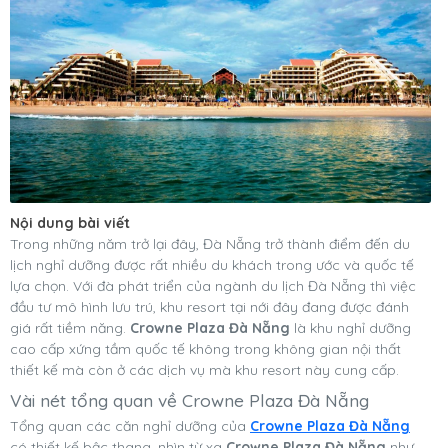
Nội dung bài viết
Trong những năm trở lại đây, Đà Nẵng trở thành điểm đến du
lịch nghỉ dưỡng được rất nhiều du khách trong ước và quốc tế
lựa chọn. Với đà phát triển của ngành du lịch Đà Nẵng thì việc
đầu tư mô hình lưu trú, khu resort tại nới đây đang được đánh
giá rất tiềm năng.
Crowne Plaza Đà Nẵng
là khu nghỉ dưỡng
cao cấp xứng tầm quốc tế không trong không gian nội thất
thiết kế mà còn ở các dịch vụ mà khu resort này cung cấp.
Vài nét tổng quan về Crowne Plaza Đà Nẵng
Tổng quan các căn nghỉ dưỡng của
Crowne Plaza Đà Nẵng
có thiết kế bậc thang, nhìn từ xa
Crowne Plaza Đà Nẵng
như