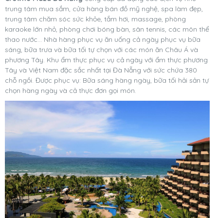
trung tâm mua sắm, cửa hàng bán đồ mỹ nghệ, spa làm đẹp,
trung tâm chăm sóc sức khỏe, tắm hơi, massage, phòng
karaoke lớn nhỏ, phòng chơi bóng bàn, sân tennis, các môn thể
thao nước… Nhà hàng phục vụ ăn uống cả ngày phục vụ bữa
sáng, bữa trưa và bữa tối tự chọn với các món ăn Châu Á và
phương Tây. Khu ẩm thực phục vụ cả ngày với ẩm thực phương
Tây và Việt Nam đặc sắc nhất tại Đà Nẵng với sức chứa 380
chỗ ngồi. Được phục vụ: Bữa sáng hàng ngày, bữa tối hải sản tự
chọn hàng ngày và cả thực đơn gọi món.