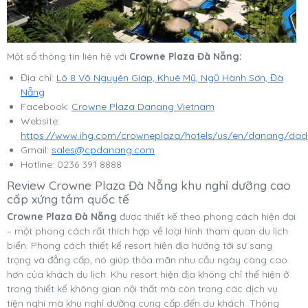
Một số thông tin liên hệ với
Crowne Plaza Đà Nẵng:
Địa chỉ:
Lô 8 Võ Nguyên Giáp, Khuê Mỹ, Ngũ Hành Sơn, Đà
Nẵng
Facebook:
Crowne Plaza Danang Vietnam
Website:
https://www.ihg.com/crowneplaza/hotels/us/en/danang/dadc
Gmail:
sales@cpdanang.com
Hotline: 0236 391 8888
Review Crowne Plaza Đà Nẵng khu nghỉ dưỡng cao
cấp xứng tầm quốc tế
Crowne Plaza Đà Nẵng
được thiết kế theo phong cách hiện đại
– một phong cách rất thích hợp về loại hình tham quan du lịch
biển. Phong cách thiết kế resort hiện địa hướng tới sự sang
trọng và đẳng cấp, nó giúp thỏa mãn nhu cầu ngày càng cao
hơn của khách du lịch. Khu resort hiện địa không chỉ thể hiện ở
trong thiết kế không gian nội thất mà còn trong các dịch vụ
tiện nghi mà khu nghỉ dưỡng cung cấp đến du khách. Thông