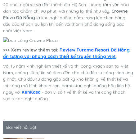
20 phút ngồi xe và đến thánh địa Mỹ Sơn – trung tâm văn hóa
dân tộc Chăm chỉ 90 phút. Với những lợi thế như vậy,
Crowne
Plaza Đà Nẵng
là khu nghỉ dưỡng nằm trọng lựa chọn hàng
đầu của khách du lịch khi đến với thành phố đáng sống bậc
nhất Việt Nam.
>>> Xem review thêm tại:
Review Furama Resort Đà Nẵng
ấn tượng với phong cách thiết kế truyền thống Việt
Với 15 năm kinh nghiệm thiết kế và thi công khách sạn tại Việt
Nam, chúng tối tự tin sẽ đem đến cho chủ đầu tư công trình ưng
ý nhất. Chủ đầu tư đang gặp bất kỳ khó khăn gì về thiết kế và
thi công mô hình khách sạn, homestay nghỉ dưỡng hãy liên hệ
ngay với
KenKasa
- đơn vị số 1 về thiết kế và thi công khách
sạn resort nghỉ dưỡng.
Bài viết nổi bật