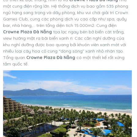
một cung điện rộng lớn. Hệ thống dịch vụ bao gồm 535 phòng
ngủ hạng sang trọng và dãy phòng, khu vui chơi giải trí Crown
Games Club, cung các phòng dịch vụ cao cấp như spa, quầy
bar, nhà hàng,… trên tổng diện tích 15.000m2. Cung điện
Crowne Plaza Đà Nẵng
tọa lạc ngay bên bờ biển cát trắng,
view hướng mặt ra bãi biển xanh rì. Các căn nghỉ dưỡng của
khu nghỉ dưỡng được bao quang bởi khuôn viên xanh mát với
nhiều loại cây hoa cỏ cùng “dòng sông” xanh nhỏ nhân tạo.
Tổng quan
Crowne Plaza Đà Nẵng
có một thiết kế rất xứng
tầm quốc tế.