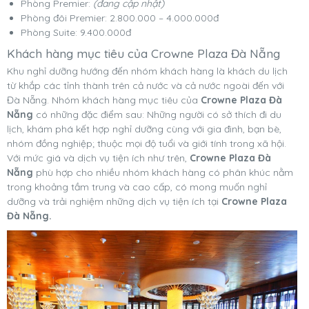
Phòng Premier:
(đang cập nhật)
Phòng đôi Premier: 2.800.000 – 4.000.000đ
Phòng Suite: 9.400.000đ
Khách hàng mục tiêu của Crowne Plaza Đà Nẵng
Khu nghỉ dưỡng hướng đến nhóm khách hàng là khách du lịch
từ khắp các tỉnh thành trên cả nước và cả nước ngoài đến với
Đà Nẵng. Nhóm khách hàng mục tiêu của
Crowne Plaza Đà
Nẵng
có những đặc điểm sau: Những người có sở thích đi du
lịch, khám phá kết hợp nghỉ dưỡng cùng với gia đinh, bạn bè,
nhóm đồng nghiệp; thuộc mọi độ tuổi và giới tính trong xã hội.
Với mức giá và dịch vụ tiện ích như trên,
Crowne Plaza Đà
Nẵng
phù hợp cho nhiều nhóm khách hàng có phân khúc nằm
trong khoảng tầm trung và cao cấp, có mong muốn nghỉ
dưỡng và trải nghiệm những dịch vụ tiện ích tại
Crowne Plaza
Đà Nẵng.