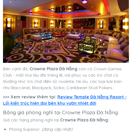
Bên cạnh đó,
Crowne Plaza Đà Nẵng
còn có Crown Games
Club - một tòa lâu đài tráng lệ, nơi phục vụ các trò chơi có
thưởng như: trò chơi điện tử, roulette, tài xỉu, các loại bài bàn
như Baccarat, Blackjack, Sicbo, Caribbean Stud Pokers…
>>> Xem review thêm tại:
Review Temple Đà Nẵng Resort -
Lối kiến trúc hiện đại bên khu vườn nhiệt đới
Bảng giá phòng nghỉ tại Crowne Plaza Đà Nẵng
Giá các hạng phòng nghỉ tại
Crowne Plaza Đà Nẵng:
Phòng Superior:
(đang cập nhật)