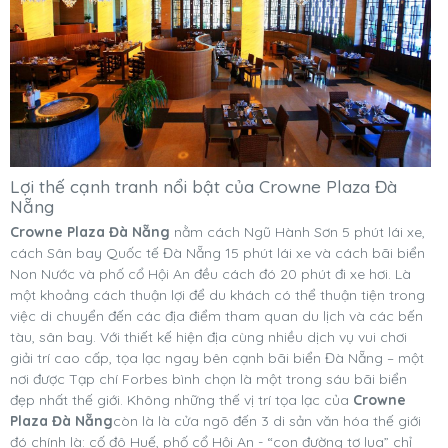
Lợi thế cạnh tranh nổi bật của Crowne Plaza Đà
Nẵng
Crowne Plaza Đà Nẵng
nằm cách Ngũ Hành Sơn 5 phút lái xe,
cách Sân bay Quốc tế Đà Nẵng 15 phút lái xe và cách bãi biển
Non Nước và phố cổ Hội An đều cách đó 20 phút đi xe hơi. Là
một khoảng cách thuận lợi để du khách có thể thuận tiện trong
việc di chuyển đến các địa điểm tham quan du lịch và các bến
tàu, sân bay. Với thiết kế hiện địa cùng nhiều dịch vụ vui chơi
giải trí cao cấp, tọa lạc ngay bên cạnh bãi biển Đà Nẵng – một
nơi được Tạp chí Forbes bình chọn là một trong sáu bãi biển
đẹp nhất thế giới. Không những thế vị trí tọa lạc của
Crowne
Plaza Đà Nẵng
còn là là cửa ngõ đến 3 di sản văn hóa thế giới
đó chính là: cố đô Huế, phố cổ Hội An - “con đường tơ lụa” chỉ