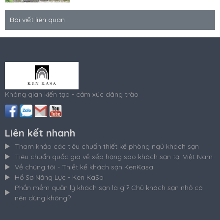
Bài viết liên quan
Không gian kiến tạo - cảm xúc dâng trào
Liên kết nhanh
Tham khảo các tiêu chuẩn thiết kế phòng ngủ khách sạn
Tiêu chuẩn quốc gia về xếp hạng sao khách sạn tại Việt Nam
Về chúng tôi - Thiết kế khách sạn KenKasa
Hồ Sơ Năng Lực - Ken KaSa
Phần mềm quản lý khách sạn là gì? Chủ khách sạn nhỏ có
nên dùng không?