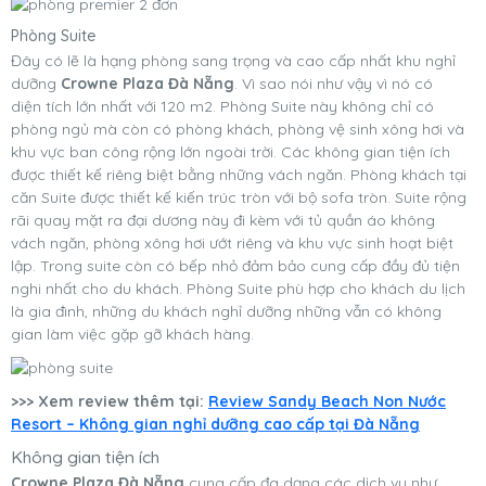
Phòng Suite
Đây có lẽ là hạng phòng sang trọng và cao cấp nhất khu nghỉ
dưỡng
Crowne Plaza Đà Nẵng
. Vì sao nói như vậy vì nó có
diện tích lớn nhất với 120 m2. Phòng Suite này không chỉ có
phòng ngủ mà còn có phòng khách, phòng vệ sinh xông hơi và
khu vực ban công rộng lớn ngoài trời. Các không gian tiện ích
được thiết kế riêng biệt bằng những vách ngăn. Phòng khách tại
căn Suite được thiết kế kiến trúc tròn với bộ sofa tròn. Suite rộng
rãi quay mặt ra đại dương này đi kèm với tủ quần áo không
vách ngăn, phòng xông hơi ướt riêng và khu vực sinh hoạt biệt
lập. Trong suite còn có bếp nhỏ đảm bảo cung cấp đầy đủ tiện
nghi nhất cho du khách. Phòng Suite phù hợp cho khách du lịch
là gia đình, những du khách nghỉ dưỡng những vẫn có không
gian làm việc gặp gỡ khách hàng.
>>> Xem review thêm tại:
Review Sandy Beach Non Nước
Resort – Không gian nghỉ dưỡng cao cấp tại Đà Nẵng
Không gian tiện ích
Crowne Plaza Đà Nẵng
cung cấp đa dạng các dịch vụ như