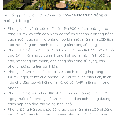
Hệ thống phòng tổ chức sự kiện tại
Crowne Plaza Đà Nẵng
ở vị
trí tầng 1, bao gồm:
Phòng khiêu vũ lớn sức chứa lên đến 900 khách, phòng họp
rộng 770m2 với trần cao 5,4m có thể chia thành 2 phòng bằng
vách ngăn cách âm, là phòng họp lớn nhất, màn hình LCD tích
hợp, hệ thống âm thanh, ánh sáng sẵn sàng sử dụng;
Phòng Đà Nẵng sức chứa 180 khách có diện tích 165m2 với trầ
cao 5,4m, nằm ngay cạnh Grand Ballroom, màn hình LCD tích
hợp, hệ thống âm thanh, ánh sáng sẵn sàng sử dụng, căn
phòng hướng ra tiền sảnh lớn;
Phòng Hồ Chí Minh sức chứa 190 khách, phòng họp rộng
170m2, ngay trước cửa phòng Hà Nội có cùng diện tích, thích
hợp cho đào tạo và hội nghị nhỏ, có sẵn WIFI miễn phí trong
phòng;
Phòng Hà Nội sức chứa 180 khách, phòng họp rộng 155m2,
ngay trước cửa phòng Hồ Chí Minh, có diện tích tương đương,
thích hợp cho đào tạo và hội nghị nhỏ;
Phòng Đông Hà sức chứa 50 khách, có màn hình LCD di động
có thể thiết lập cho nhóm họp nhỏ; Phòng Huế sức chứa 30