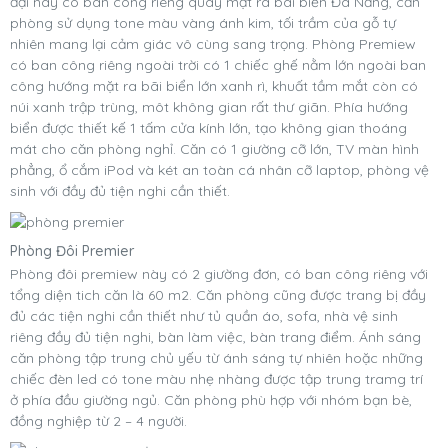
đại này có ban công riêng quay mặt ra bãi biển Đà Nẵng, căn
phòng sử dụng tone màu vàng ánh kim, tối trầm của gỗ tự
nhiên mang lại cảm giác vô cùng sang trọng. Phòng Premiew
có ban công riêng ngoài trời có 1 chiếc ghế nằm lớn ngoài ban
công hướng mặt ra bãi biển lớn xanh rì, khuất tầm mắt còn có
núi xanh trập trùng, môt không gian rất thư giãn. Phía hướng
biển được thiết kế 1 tấm cửa kính lớn, tạo không gian thoáng
mát cho căn phòng nghỉ. Căn có 1 giường cỡ lớn, TV màn hình
phẳng, ổ cắm iPod và két an toàn cá nhân cỡ laptop, phòng vệ
sinh với đầy đủ tiện nghi cần thiết.
Phòng Đôi Premier
Phòng đôi premiew này có 2 giường đơn, có ban công riêng với
tổng diện tich căn là 60 m2. Căn phòng cũng được trang bị đầy
đủ các tiện nghi cần thiết như tủ quần áo, sofa, nhà vệ sinh
riêng đầy đủ tiện nghi, bàn làm việc, bàn trang điểm. Ánh sáng
căn phòng tập trung chủ yếu từ ánh sáng tự nhiên hoặc những
chiếc đèn led có tone màu nhẹ nhàng được tập trung tramg trí
ở phía đầu giường ngủ. Căn phòng phù hợp với nhóm bạn bè,
đồng nghiệp từ 2 – 4 người.