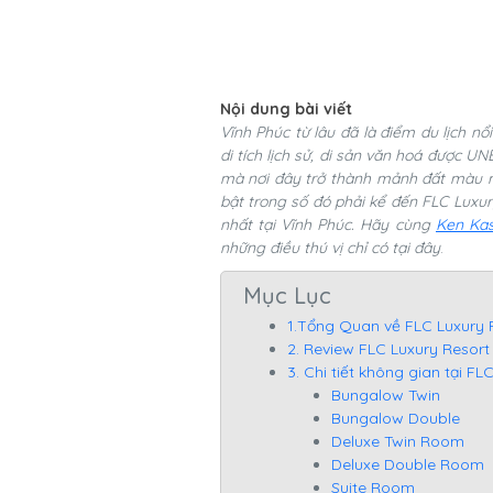
Nội dung bài viết
Vĩnh Phúc từ lâu đã là điểm du lịch n
di tích lịch sử, di sản văn hoá được UN
mà nơi đây trở thành mảnh đất màu mỡ
bật trong số đó phải kể đến FLC Luxu
nhất tại Vĩnh Phúc. Hãy cùng
Ken Ka
những điều thú vị chỉ có tại đây
.
Mục Lục
1.Tổng Quan về FLC Luxury 
2. Review FLC Luxury Resor
3. Chi tiết không gian tại F
Bungalow Twin
Bungalow Double
Deluxe Twin Room
Deluxe Double Room
Suite Room