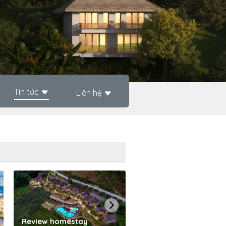
Tin tức
Liên hệ
Phần mềm quản lý kh
Review homestay
sạn