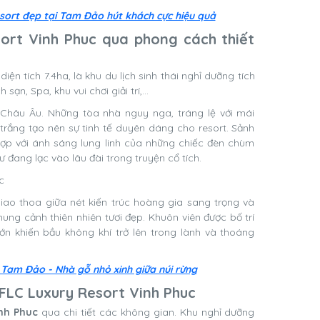
sort đẹp tại Tam Đảo hút khách cực hiệu quả
sort Vinh Phuc qua phong cách thiết
diện tích 7.4ha, là khu du lịch sinh thái nghỉ dưỡng tích
sạn, Spa, khu vui chơi giải trí,…
c Châu Âu. Những tòa nhà nguy nga, tráng lệ với mái
rắng tạo nên sự tinh tế duyên dáng cho resort. Sảnh
hợp với ánh sáng lung linh của những chiếc đèn chùm
 đang lạc vào lâu đài trong truyện cổ tích.
giao thoa giữa nét kiến trúc hoàng gia sang trọng và
ng cảnh thiên nhiên tươi đẹp. Khuôn viên được bố trí
ớn khiến bầu không khí trở lên trong lành và thoáng
Tam Đảo - Nhà gỗ nhỏ xinh giữa núi rừng
i FLC Luxury Resort Vinh Phuc
inh Phuc
qua chi tiết các không gian. Khu nghỉ dưỡng