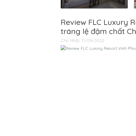
Review FLC Luxury Re
tráng lệ đậm chất C
Chủ Nhật, 11/09/2022