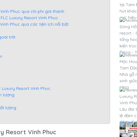
 Vinh Phuc qua chi phí giá thành
 FLC Luxury Resort Vinh Phuc
 Vinh Phuc qua các tiện ích nổi bật
oài trời
em
LC Luxury Resort Vinh Phuc
ấn tượng
hất lượng
y Resort Vinh Phuc