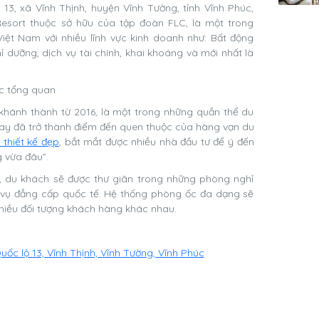
13, xã Vĩnh Thịnh, huyện Vĩnh Tường, tỉnh Vĩnh Phúc,
esort thuộc sở hữu của tập đoàn FLC, là một trong
iệt Nam với nhiều lĩnh vực kinh doanh như: Bất động
ỉ dưỡng, dịch vụ tài chính, khai khoáng và mới nhất là
khánh thành từ 2016, là một trong những quần thể du
n nay đã trở thành điểm đến quen thuộc của hàng vạn du
thiết kế đẹp
, bắt mắt được nhiều nhà đầu tư để ý đến
g vừa đâu”.
c, du khách sẽ được thư giãn trong những phòng nghỉ
 vụ đẳng cấp quốc tế. Hệ thống phòng ốc đa dạng sẽ
nhiều đối tượng khách hàng khác nhau.
ốc lộ 13, Vĩnh Thịnh, Vĩnh Tường, Vĩnh Phúc