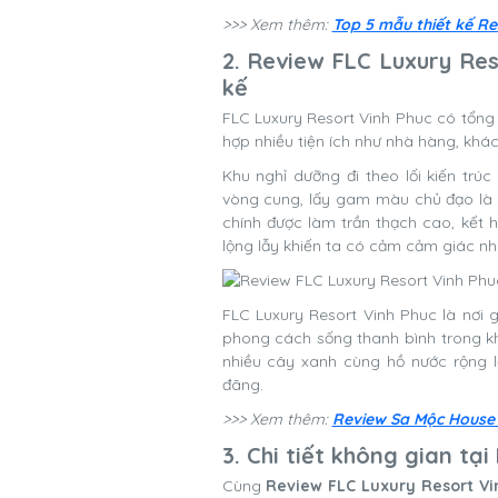
>>> Xem thêm:
Top 5 mẫu thiết kế Re
2. Review FLC Luxury Re
kế
FLC Luxury Resort Vinh Phuc
có tổng 
hợp nhiều tiện ích như nhà hàng, khách 
Khu nghỉ dưỡng đi theo lối kiến trú
vòng cung, lấy gam màu chủ đạo là t
chính được làm trần thạch cao, kết 
lộng lẫy khiến ta có cảm cảm giác như
FLC Luxury Resort Vinh Phuc là nơi 
phong cách sống thanh bình trong khu
nhiều cây xanh cùng hồ nước rộng l
đãng.
>>> Xem thêm:
Review Sa Mộc House 
3. Chi tiết không gian tạ
Cùng
Review FLC Luxury Resort V