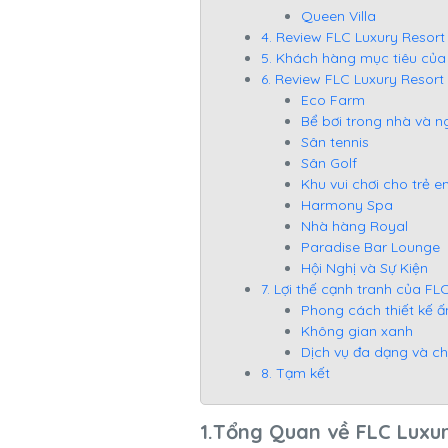
Queen Villa
4. Review FLC Luxury Resort
5. Khách hàng mục tiêu của
6. Review FLC Luxury Resort
Eco Farm
Bể bơi trong nhà và ng
Sân tennis
Sân Golf
Khu vui chơi cho trẻ 
Harmony Spa
Nhà hàng Royal
Paradise Bar Lounge
Hội Nghị và Sự Kiện
7. Lợi thế cạnh tranh của F
Phong cách thiết kế 
Không gian xanh
Dịch vụ đa dạng và c
8. Tạm kết
1.Tổng Quan về FLC Luxur