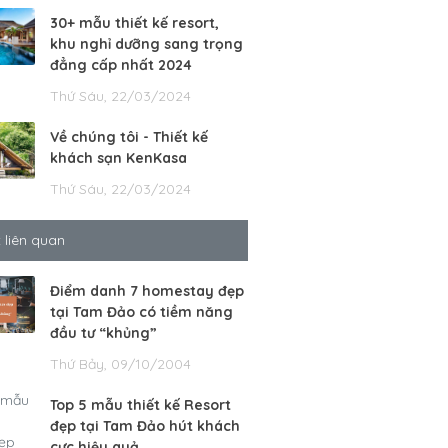
30+ mẫu thiết kế resort,
khu nghỉ dưỡng sang trọng
đẳng cấp nhất 2024
Thứ Sáu, 22/03/2024
Về chúng tôi - Thiết kế
khách sạn KenKasa
Thứ Sáu, 22/03/2024
t liên quan
Điểm danh 7 homestay đẹp
tại Tam Đảo có tiềm năng
đầu tư “khủng”
Thứ Bảy, 09/10/2004
Top 5 mẫu thiết kế Resort
đẹp tại Tam Đảo hút khách
cực hiệu quả