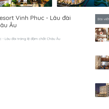
sort Vinh Phuc - Lâu đài
Bài viế
hâu Âu