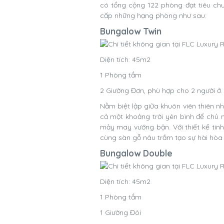
có tổng cộng 122 phòng đạt tiêu chu
cấp những hạng phòng như sau:
Bungalow Twin
Diện tích: 45m2
1 Phòng tắm
2 Giường Đơn, phù hợp cho 2 người ở
Nằm biệt lập giữa khuôn viên thiên n
cả một khoảng trời yên bình để chủ n
mảy may vướng bận. Với thiết kế ti
cùng sàn gỗ nâu trầm tạo sự hài hòa
Bungalow Double
Diện tích: 45m2
1 Phòng tắm
1 Giường Đôi