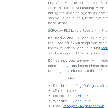
FLC Vĩnh Phúc Resort nằm ở quốc lộ 
cách thủ đô Hà Nội khoảng 60km. R
những tập đoàn đa ngành lớn nhất V
sản, xây dựng, quản lý khách sạn ngh
hàng không.
Khu nghỉ dưỡng FLC Vĩnh Phúc được 
lịch 5 sao đầu tiên trên địa bàn, đế
khách khi đến với Vĩnh Phúc. Một
mẫu 
với khả năng sinh lời “không phải dạn
Đến với FLC Luxury Resort Vinh Phu
sang trọng và tận hưởng những dịch
đáp ứng được nhu cầu, sở thích của 
Thông tin chi tiết:
Địa chỉ:
Khu Trũng, Đường 2C cũ, Qu
SĐT: 0211 3785 8888
Facebook:
FLC Vĩnh Phúc
Website:
FLC Vĩnh Phúc
Email:
resa@flcvinhphuc.com.vn