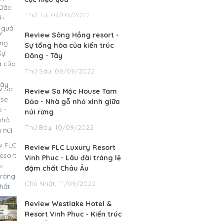
Thứ Tư, 07/09/2022
Review Sông Hồng resort -
Sự tổng hòa của kiến trúc
Đông - Tây
Thứ Sáu, 09/09/2022
Review Sa Mộc House Tam
Đảo - Nhà gỗ nhỏ xinh giữa
núi rừng
Thứ Bảy, 10/09/2022
Review FLC Luxury Resort
Vinh Phuc - Lâu đài tráng lệ
đậm chất Châu Âu
Chủ Nhật, 11/09/2022
Review Westlake Hotel &
Resort Vinh Phuc - Kiến trúc