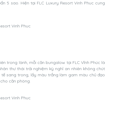
ẩn 5 sao. Hiện tại FLC Luxury Resort Vinh Phuc cung
.
hiên trong lành, mỗi căn bungalow tại FLC Vĩnh Phúc là
hân thư thái trải nghiệm kỳ nghỉ an nhiên không chút
nh tế sang trong, lấy màu trắng làm gam màu chủ đạo
 cho căn phòng.