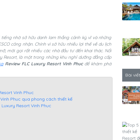
ổi tiếng nhờ sở hữu danh lam thắng cảnh kỳ vĩ và những
ESCO công nhận. Chính vì sở hữu nhiều lợi thế về du lịch
, mời gọi rất nhiều các nhà đầu tư đến khai thác. Nổi
ry Resort, là một trong những khu nghỉ dưỡng đẳng cấp
sa
Review FLC Luxury Resort Vinh Phuc
để khám phá
Bài viế
Resort Vinh Phuc
t Vinh Phuc qua phong cách thiết kế
LC Luxury Resort Vinh Phuc