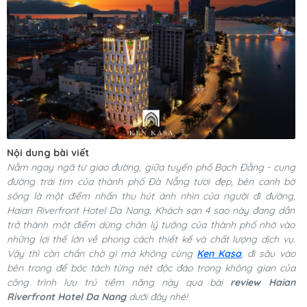
Nội dung bài viết
Nằm ngay ngã tư giao đường, giữa tuyến phố Bạch Đằng - cung
đường trái tim của thành phố Đà Nẵng tươi đẹp, bên canh bờ
sông là một điểm nhấn thu hút ánh nhìn của người đi đường,
Haian Riverfront Hotel Da Nang. Khách sạn 4 sao này đang dần
trở thành một điểm dừng chân lý tưởng của thành phố nhờ vào
những lợi thế lớn về phong cách thiết kế và chất lượng dịch vụ.
Vậy thì còn chần chờ gì mà không cùng
Ken Kasa
, đi sâu vào
bên trong để bóc tách từng nét độc đáo trong không gian của
công trình lưu trú tiềm năng này qua bài
review Haian
Riverfront Hotel Da Nang
dưới đây nhé!