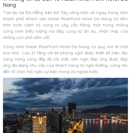
Nang
Tọa lạc tại Đà Nẵng bên bờ Tây sông Hàn và ngay trung tâm
thành phố, khách sạn Haian Riverfront Hotel Da Nang có tầm
nhìn toàn cảnh vô song ra cây cầu Rồng, một trong những
công trình biểu tượng nơi đây cùng sự ồn ào, nhộn nhịp của
những con phố sầm uất.
Công trình Haian Riverfront Hotel Da Nang có quy mô là một
toà nhà cao 21 tầng với 86 phòng nghỉ được thiết kế hiện đại,
sang trọng cùng đầy đủ nội thất, tiện nghi đáp ứng được đáp
ứng đa dạng nhu cầu của khách hàng từ nghỉ dưỡng, công tác
đến tổ chức hội nghị, sự kiện trong và ngoài nước.