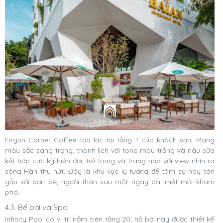
Firgun Corner Coffee tọa lạc tại tầng 1 của khách sạn. Mang
màu sắc sang trọng, thanh lịch với tone màu trắng và nâu sữa
kết hợp cực kỳ hiện đại, trẻ trung và trang nhã với view nhìn ra
sông Hàn thu hút. Đây là khu vực lý tưởng để tâm sự hay tán
gẫu với bạn bè, người thân sau một ngày dài mệt mỏi khám
phá.
4.3. Bể bơi và Spa
Infinity Pool có vị trí nằm trên tầng 20, hồ bơi này được thiết kế