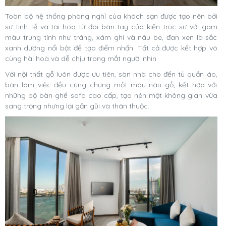
Toàn bộ hệ thống phòng nghỉ của khách sạn được tạo nên bởi
sự tinh tế và tài hoa từ đôi bàn tay của kiến trúc sư với gam
màu trung tính như tráng, xám ghi và nâu be, đan xen là sắc
xanh dương nổi bật để tạo điểm nhấn. Tất cả được kết hợp vô
cùng hài hoà và dễ chịu trong mắt người nhìn.
Với nội thất gỗ luôn được ưu tiên, sàn nhà cho đến tủ quần áo,
bàn làm việc đều cùng chung một màu nâu gỗ, kết hợp với
những bộ bàn ghế sofa cao cấp, tạo nên một không gian vừa
sang trọng nhưng lại gần gũi và thân thuộc.