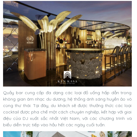
Quầy bar cung cấp đa dạng các loại đồ uống hấp dẫn trong
không gian âm nhạc du dương, hệ thống ánh sáng huyền ảo vô
cùng thư thái. Tại đây, du khách sẽ được thưởng thức các loại
cocktail được pha chế một cách chuyên nghiệp, kết hợp với giai
điệu của DJ xuất sắc nhất Việt Nam, với các chương trình và
biểu diễn trực tiếp vào hầu hết các ngày cuối tuần.