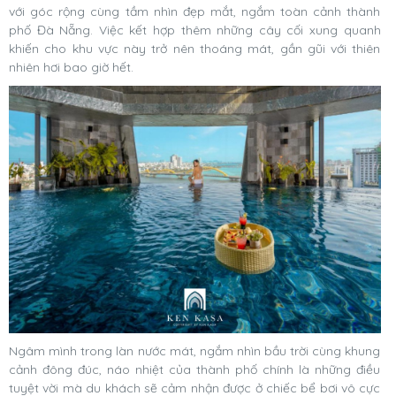
với góc rộng cùng tầm nhìn đẹp mắt, ngắm toàn cảnh thành
phố Đà Nẵng. Việc kết hợp thêm những cây cối xung quanh
khiến cho khu vực này trở nên thoáng mát, gần gũi với thiên
nhiên hơi bao giờ hết.
Ngâm mình trong làn nước mát, ngắm nhìn bầu trời cùng khung
cảnh đông đúc, náo nhiệt của thành phố chính là những điều
tuyệt vời mà du khách sẽ cảm nhận được ở chiếc bể bơi vô cực