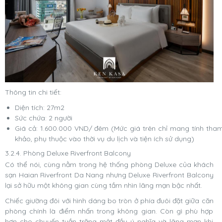
Thông tin chi tiết:
Diện tích: 27m2
Sức chứa: 2 người
Giá cả: 1.600.000 VND/ đêm (Mức giá trên chỉ mang tính tha
khảo, phụ thuộc vào thời vụ du lịch và tiện ích sử dụng)
3.2.4. Phòng Deluxe Riverfront Balcony
Có thể nói, cùng nằm trong hệ thống phòng Deluxe của khách
sạn Haian Riverfront Da Nang nhưng Deluxe Riverfront Balcony
lại sở hữu một không gian cùng tầm nhìn lãng mạn bậc nhất.
Chiếc giường đôi với hình dáng bo tròn ở phía đuôi đặt giữa căn
phòng chính là điểm nhấn trong không gian. Còn gì phù hợp
hơn cho chuyến tuần trăng mật đầy ý nghĩa và lãng mạn khi