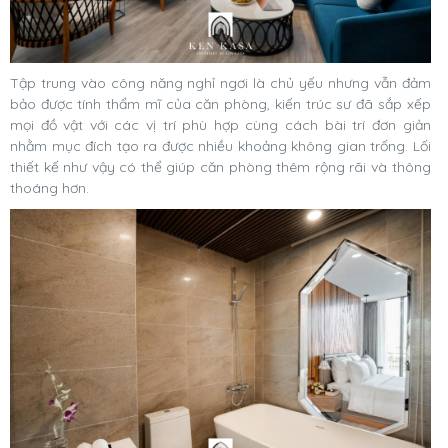
Tập trung vào công năng nghỉ ngơi là chủ yếu nhưng vẫn đảm
bảo được tính thẩm mĩ của căn phòng, kiến trúc sư đã sắp xếp
mọi đồ vật với các vị trí phù hợp cùng cách bài trí đơn giản
nhằm mục đích tạo ra được nhiều khoảng không gian trống. Lối
thiết kế như vậy có thể giúp căn phòng thêm rộng rãi và thông
thoáng hơn.