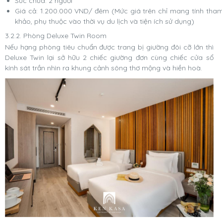
Sức chứa: 2 người
Giá cả: 1.200.000 VND/ đêm (Mức giá trên chỉ mang tính tha
khảo, phụ thuộc vào thời vụ du lịch và tiện ích sử dụng)
3.2.2. Phòng Deluxe Twin Room
Nếu hạng phòng tiêu chuẩn được trang bị giường đôi cỡ lớn thì
Deluxe Twin lại sở hữu 2 chiếc giường đơn cùng chiếc cửa sổ
kính sát trần nhìn ra khung cảnh sông thơ mộng và hiền hoà.