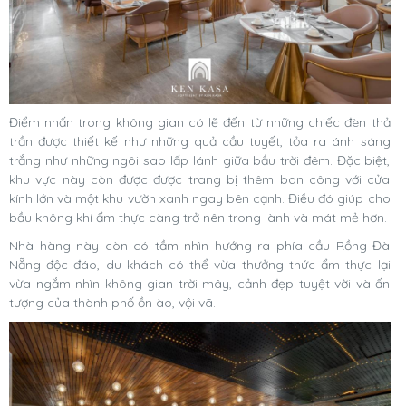
Điểm nhấn trong không gian có lẽ đến từ những chiếc đèn thả
trần được thiết kế như những quả cầu tuyết, tỏa ra ánh sáng
trắng như những ngôi sao lấp lánh giữa bầu trời đêm. Đặc biệt,
khu vực này còn được được trang bị thêm ban công với cửa
kính lớn và một khu vườn xanh ngay bên cạnh. Điều đó giúp cho
bầu không khí ẩm thực càng trở nên trong lành và mát mẻ hơn.
Nhà hàng này còn có tầm nhìn hướng ra phía cầu Rồng Đà
Nẵng độc đáo, du khách có thể vừa thưởng thức ẩm thực lại
vừa ngắm nhìn không gian trời mây, cảnh đẹp tuyệt vời và ấn
tượng của thành phố ồn ào, vội vã.