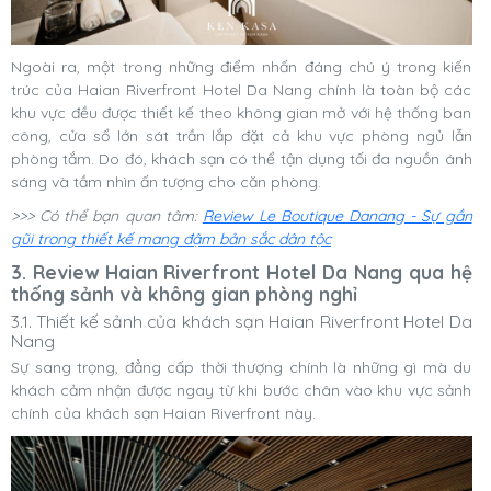
Ngoài ra, một trong những điểm nhấn đáng chú ý trong kiến
trúc của Haian Riverfront Hotel Da Nang chính là toàn bộ các
khu vực đều được thiết kế theo không gian mở với hệ thống ban
công, cửa sổ lớn sát trần lắp đặt cả khu vực phòng ngủ lẫn
phòng tắm. Do đó, khách sạn có thể tận dụng tối đa nguồn ánh
sáng và tầm nhìn ấn tượng cho căn phòng.
>>> Có thể bạn quan tâm:
Review Le Boutique Danang - Sự gần
gũi trong thiết kế mang đậm bản sắc dân tộc
3. Review Haian Riverfront Hotel Da Nang qua hệ
thống sảnh và không gian phòng nghỉ
3.1. Thiết kế sảnh của khách sạn Haian Riverfront Hotel Da
Nang
Sự sang trọng, đẳng cấp thời thượng chính là những gì mà du
khách cảm nhận được ngay từ khi bước chân vào khu vực sảnh
chính của khách sạn Haian Riverfront này.