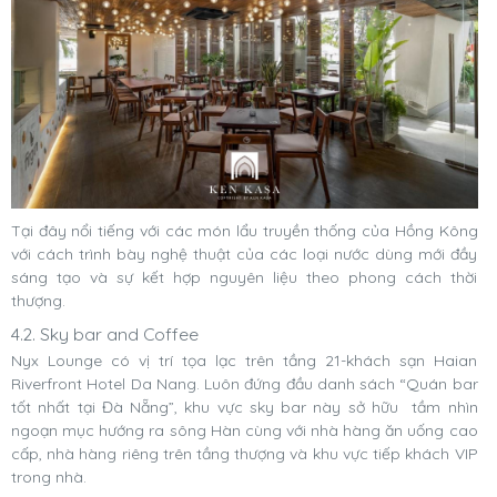
Tại đây nổi tiếng với các món lẩu truyền thống của Hồng Kông
với cách trình bày nghệ thuật của các loại nước dùng mới đầy
sáng tạo và sự kết hợp nguyên liệu theo phong cách thời
thượng.
4.2. Sky bar and Coffee
Nyx Lounge có vị trí tọa lạc trên tầng 21-khách sạn Haian
Riverfront Hotel Da Nang. Luôn đứng đầu danh sách “Quán bar
tốt nhất tại Đà Nẵng”, khu vực sky bar này sở hữu tầm nhìn
ngoạn mục hướng ra sông Hàn cùng với nhà hàng ăn uống cao
cấp, nhà hàng riêng trên tầng thượng và khu vực tiếp khách VIP
trong nhà.