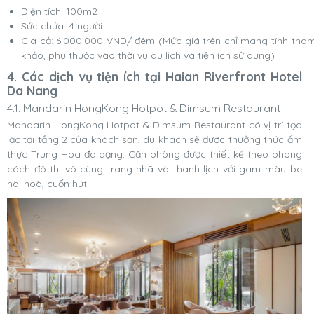
Diện tích: 100m2
Sức chứa: 4 người
Giá cả: 6.000.000 VND/ đêm (Mức giá trên chỉ mang tính tha
khảo, phụ thuộc vào thời vụ du lịch và tiện ích sử dụng)
4. Các dịch vụ tiện ích tại Haian Riverfront Hotel
Da Nang
4.1. Mandarin HongKong Hotpot & Dimsum Restaurant
Mandarin HongKong Hotpot & Dimsum Restaurant có vị trí tọa
lạc tại tầng 2 của khách sạn, du khách sẽ được thưởng thức ẩm
thực Trung Hoa đa dạng. Căn phòng được thiết kế theo phong
cách đô thị vô cùng trang nhã và thanh lịch với gam màu be
hài hoà, cuốn hút.