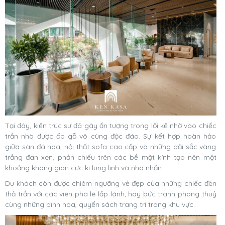
Tại đây, kiến trúc sư đã gây ấn tượng trong lối kế nhờ vào chiếc
trần nhà được ốp gỗ vô cùng độc đáo. Sự kết hợp hoàn hảo
giữa sàn đá hoa, nội thất sofa cao cấp và những dải sắc vàng
trắng đan xen, phản chiếu trên các bề mặt kính tạo nên một
khoảng không gian cực kì lung linh và nhã nhặn.
Du khách còn được chiêm ngưỡng vẻ đẹp của những chiếc đèn
thả trần với các viên pha lê lấp lánh, hay bức tranh phong thuỷ
cùng những bình hoa, quyển sách trang trí trong khu vực.