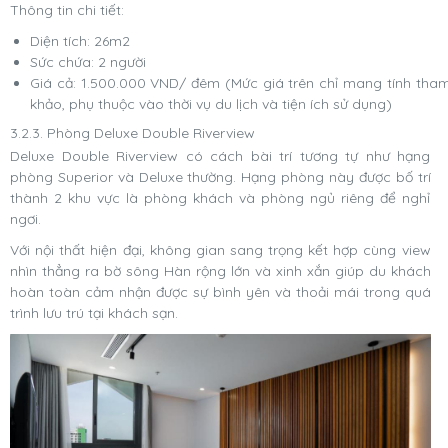
Thông tin chi tiết:
Diện tích: 26m2
Sức chứa: 2 người
Giá cả: 1.500.000 VND/ đêm (Mức giá trên chỉ mang tính tha
khảo, phụ thuộc vào thời vụ du lịch và tiện ích sử dụng)
3.2.3. Phòng Deluxe Double Riverview
Deluxe Double Riverview có cách bài trí tương tự như hạng
phòng Superior và Deluxe thường. Hạng phòng này được bố trí
thành 2 khu vực là phòng khách và phòng ngủ riêng để nghỉ
ngơi.
Với nội thất hiện đại, không gian sang trọng kết hợp cùng view
nhìn thẳng ra bờ sông Hàn rộng lớn và xinh xắn giúp du khách
hoàn toàn cảm nhận được sự bình yên và thoải mái trong quá
trình lưu trú tại khách sạn.