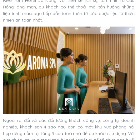
Riverfront Hotel Da Nang. Với thiết kế lịch sự, tầm nhìn ra Cầu
Rồng lãng mạn, du khách có thể thoải mái tận hưởng những
liệu trình massage hấp dẫn toàn thân từ các dược liệu từ thiên
nhiên an toàn nhất.
Ngoài ra, đối với các đối tượng khách công vụ, công ty, doanh
nghiệp, khách sạn 4 sao này còn có một khu vực phòng hội
họp riêng nằm tại tầng 3 của toà nhà để du khách sử dụng. Với
sức chứa lớn và được trang bị nhiều thiết bị để tổ chức các buổi