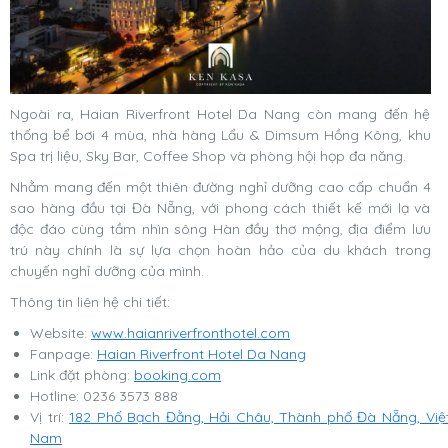
Ngoài ra, Haian Riverfront Hotel Da Nang còn mang đến hệ
thống bể bơi 4 mùa, nhà hàng Lẩu & Dimsum Hồng Kông, khu
Spa trị liệu, Sky Bar, Coffee Shop và phòng hội họp đa năng.
Nhằm mang đến một thiên đường nghỉ dưỡng cao cấp chuẩn 4
sao hàng đầu tại Đà Nẵng, với phong cách thiết kế mới lạ và
độc đáo cùng tầm nhìn sông Hàn đầy thơ mộng, địa điểm lưu
trú này chính là sự lựa chọn hoàn hảo của du khách trong
chuyến nghỉ dưỡng của mình.
Thông tin liên hệ chi tiết:
Website:
www.haianriverfronthotel.com
Fanpage:
Haian Riverfront Hotel Da Nang
Link đặt phòng:
booking.com
Hotline: 0236 3573 888
Vị trí:
182 Phố Bạch Đằng, Hải Châu, Thành phố Đà Nẵng, Việ
Nam