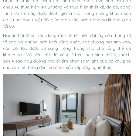
Được thiết kế do chính các nhà kiến trúc sư và nhà thiết kế
châu Âu thực hiện lên ý tưởng và thực hiện thiết kế, do đó, công
trình lưu trú này được đánh giá là một trong những khách sạn
có sự hài hòa tuyệt đối giữa màu sắc, hình dáng và không gian
tối ưu.
Ngoại thất được xây dựng rất tinh tế, hiện đại lấy cảm hứng từ
tổ ong với những hình khối vững chắc, các đường nét tinh xảo,
cân đối tạo được sự sang trọng, trang nhã cho tổng thể cả
khách sạn. Với kiến trúc đối xứng 2 bên theo hình chữ V, khách
sạn 4 sao này dường như chiếm chọn spotlight của cả khu phố
nhờ vào hệ thống đèn led được sắp xếp đầy nghệ thuật.