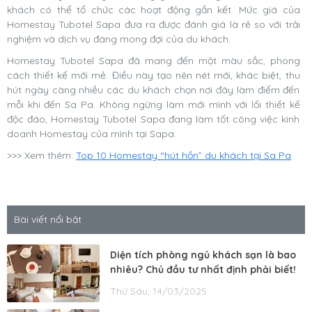
khách có thể tổ chức các hoạt động gắn kết. Mức giá của
Homestay Tubotel Sapa đưa ra được đánh giá là rẻ so với trải
nghiệm và dịch vụ đáng mong đợi của du khách.
Homestay Tubotel Sapa đã mang đến một màu sắc, phong
cách thiết kế mới mẻ. Điều này tạo nên nét mới, khác biệt, thu
hút ngày càng nhiều các du khách chọn nơi đây làm điểm đến
mỗi khi đến Sa Pa. Không ngừng làm mới mình với lối thiết kế
độc đáo, Homestay Tubotel Sapa đang làm tốt công việc kinh
doanh Homestay của mình tại Sapa.
>>> Xem thêm:
Top 10 Homestay “hút hồn” du khách tại Sa Pa
Bài viết nổi bật
Diện tích phòng ngủ khách sạn là bao
nhiêu? Chủ đầu tư nhất định phải biết!
Thứ Sáu, 14/03/2025