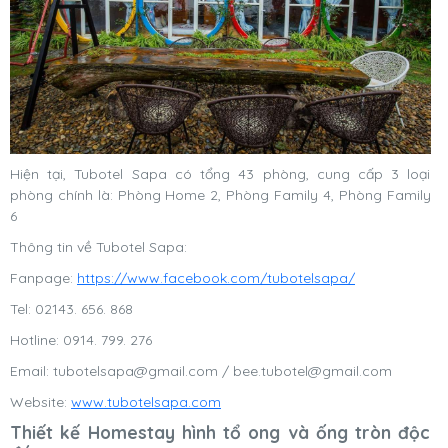
Hiện tại, Tubotel Sapa có tổng 43 phòng, cung cấp 3 loại
phòng chính là: Phòng Home 2, Phòng Family 4, Phòng Family
6
Thông tin về Tubotel Sapa:
Fanpage:
https://www.facebook.com/tubotelsapa/
Tel: 02143. 656. 868
Hotline: 0914. 799. 276
Email:
tubotelsapa@gmail.com
/
bee.tubotel@gmail.com
Website:
www.tubotelsapa.com
Thiết kế Homestay hình tổ ong và ống tròn độc