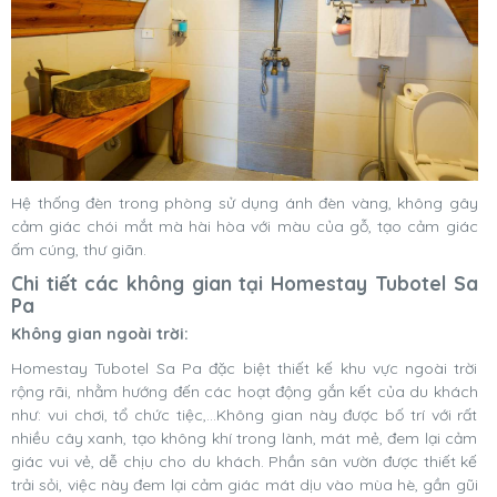
Hệ thống đèn trong phòng sử dụng ánh đèn vàng, không gây
cảm giác chói mắt mà hài hòa với màu của gỗ, tạo cảm giác
ấm cúng, thư giãn.
Chi tiết các không gian tại Homestay Tubotel Sa
Pa
Không gian ngoài trời:
Homestay Tubotel Sa Pa đặc biệt thiết kế khu vực ngoài trời
rộng rãi, nhằm hướng đến các hoạt động gắn kết của du khách
như: vui chơi, tổ chức tiệc,...Không gian này được bố trí với rất
nhiều cây xanh, tạo không khí trong lành, mát mẻ, đem lại cảm
giác vui vẻ, dễ chịu cho du khách. Phần sân vườn được thiết kế
trải sỏi, việc này đem lại cảm giác mát dịu vào mùa hè, gần gũi