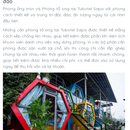
đáo
Phòng ống tròn và Phòng tổ ong tại Tubotel Sapa với phong
cách thiết kế và trang trí độc đáo, ấn tượng ngay từ cái nhìn
đầu tiên.
Những căn phòng tổ ong tại Tubotel Sapa được thiết kế bằng
cách xếp chồng lên nhau, giúp tiết kiệm được phần lớn diện tích
khuôn viên dành cho việc xây dựng phòng. Vì các bộ phận căn
phòng được sản xuất tại chỗ, khi thi công chỉ cần lắp ghép
chúng lại với nhau nên thời gian hoàn thành rất nhanh chóng,
giúp tiết kiệm được khá nhiều chi phí, có thể đưa vào sử dụng
ngay để thu hồi vốn và lợi nhuận.