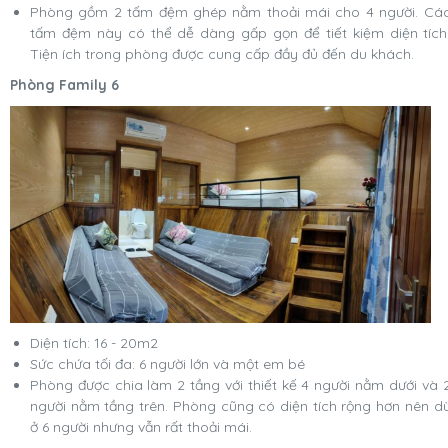
Phòng gồm 2 tấm đệm ghép nằm thoải mái cho 4 người. Cá
tấm đệm này có thể dễ dàng gấp gọn để tiết kiệm diện tích
Tiện ích trong phòng được cung cấp đầy đủ đến du khách.
Phòng Family 6
Diện tích: 16 - 20m2
Sức chứa tối đa: 6 người lớn và một em bé
Phòng được chia làm 2 tầng với thiết kế 4 người nằm dưới và 
người nằm tầng trên. Phòng cũng có diện tích rộng hơn nên d
ở 6 người nhưng vẫn rất thoải mái.