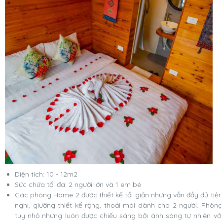
Diện tích: 10 - 12m2
Sức chứa tối đa: 2 người lớn và 1 em bé
Các phòng Home 2 được thiết kế tối giản nhưng vẫn đầy đủ tiệ
nghi, giường thiết kế rộng, thoải mái dành cho 2 người. Phòn
tuy nhỏ nhưng luôn được chiếu sáng bởi ánh sáng tự nhiên vớ