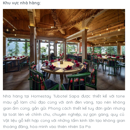
Khu vực nhà hàng:
Nhà hàng tại Homestay Tubotel Sapa được thiết kế với tone
màu gỗ làm chủ đạo cùng với ánh đèn vàng, tạo nên không
gian ấm cúng, gần gũi. Phong cách thiết kế tuy đơn giản nhưng
lại toát lên vẻ chỉnh chu, chuyên nghiệp, sự gọn gàng, quy củ.
Vật liệu gỗ kết hợp cùng với những tấm kính lớn tạo không gian
thoáng đãng, hòa mình vào thiên nhiên Sa Pa.