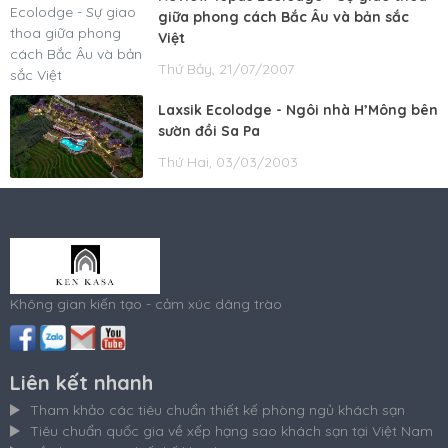
giữa phong cách Bắc Âu và bản sắc
Việt
Thứ Bảy, 21/07/2007
Laxsik Ecolodge - Ngôi nhà H’Mông bên
sườn đồi Sa Pa
Thứ Hai, 03/03/2003
Không gian kiến tạo - cảm xúc dâng trào
Liên kết nhanh
Tham khảo các tiêu chuẩn thiết kế phòng ngủ khách sạn
Tiêu chuẩn quốc gia về xếp hạng sao khách sạn tại Việt Nam