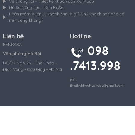
Về chúng tôi - Thiết kế khách sạn KenKasa
Hồ Sơ Năng Lực - Ken KaSa
Phần mềm quản lý khách sạn là gì? Chủ khách sạn nhỏ có
nên dùng không?
Liên hệ
Hotline
KENKASA
098
Văn phòng Hà Nội
.7413.998
D5/P7 Ngõ 25 - Thọ Tháp -
Dịch Vọng - Cầu Giấy - Hà Nội
ĐT
-
thietkekhachsandep@gmail.com