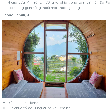
khung cửa kính rộng, hướng ra phía trung tâm thị trấn Sa Pa
tạo không gian sống thoải mái, thoáng đãng.
Phòng Family 4
Diện tích: 14 - 16m2
Sức chứa tối đa: 4 người lớn và 1 em bé