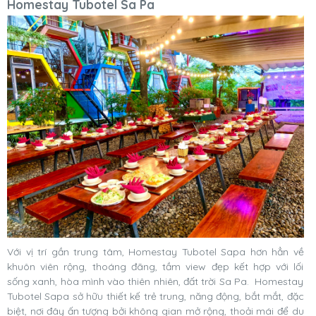
Homestay Tubotel Sa Pa
Với vị trí gần trung tâm, Homestay Tubotel Sapa hơn hẳn về
khuôn viên rộng, thoáng đãng, tầm view đẹp kết hợp với lối
sống xanh, hòa mình vào thiên nhiên, đất trời Sa Pa. Homestay
Tubotel Sapa sở hữu thiết kế trẻ trung, năng động, bắt mắt, đặc
biệt, nơi đây ấn tượng bởi không gian mở rộng, thoải mái để du