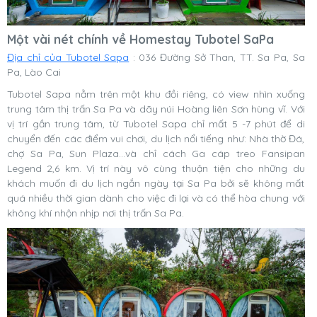
Một vài nét chính về Homestay Tubotel SaPa
Địa chỉ của Tubotel Sapa
: 036 Đường Sở Than, TT. Sa Pa, Sa
Pa, Lào Cai
Tubotel Sapa nằm trên một khu đồi riêng, có view nhìn xuống
trung tâm thị trấn Sa Pa và dãy núi Hoàng liên Sơn hùng vĩ. Với
vị trí gần trung tâm, từ Tubotel Sapa chỉ mất 5 -7 phút để di
chuyển đến các điểm vui chơi, du lịch nổi tiếng như: Nhà thờ Đá,
chợ Sa Pa, Sun Plaza…và chỉ cách Ga cáp treo Fansipan
Legend 2,6 km. Vị trí này vô cùng thuận tiện cho những du
khách muốn đi du lịch ngắn ngày tại Sa Pa bởi sẽ không mất
quá nhiều thời gian dành cho việc đi lại và có thể hòa chung với
không khí nhộn nhịp nơi thị trấn Sa Pa.