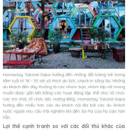
Homestay Tubotel Sapa hướng đến những đối tượng trẻ trong
tầm tuổi từ 18 - 35 với sở thích du lịch, check in sống ảo. Những
du khách đến đây thường là các nhóm bạn, nhóm lớp với mong
muốn được gắn kết bằng các hoạt động tập thể như: tổ chức
các trò chơi, tổ chức tiệc nướng BBQ…Homestay Tubotel Sapa
hướng đến nhiều hơn các du khách nội địa bởi các du khách
nước ngoài nhu cầu trải nghiệm khi đến Sa Pa của họ cao hơn
hẳn.
Lợi thế cạnh tranh so với các đối thủ khác của