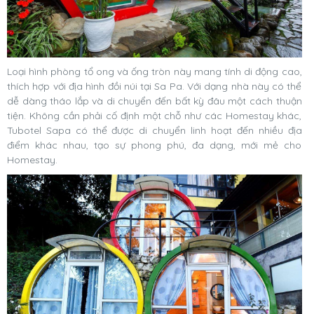
Loại hình phòng tổ ong và ống tròn này mang tính di động cao,
thích hợp với địa hình đồi núi tại Sa Pa. Với dạng nhà này có thể
dễ dàng tháo lắp và di chuyển đến bất kỳ đâu một cách thuận
tiện. Không cần phải cố định một chỗ như các Homestay khác,
Tubotel Sapa có thể được di chuyển linh hoạt đến nhiều địa
điểm khác nhau, tạo sự phong phú, đa dạng, mới mẻ cho
Homestay.