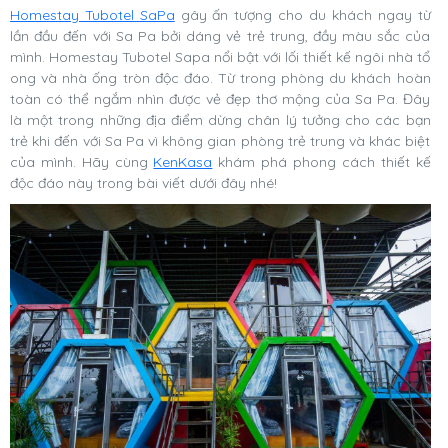
Homestay Tubotel SaPa
gây ấn tượng cho du khách ngay từ
lần đầu đến với Sa Pa bởi dáng vẻ trẻ trung, đầy màu sắc của
mình. Homestay Tubotel Sapa nổi bật với lối thiết kế ngôi nhà tổ
ong và nhà ống tròn độc đáo. Từ trong phòng du khách hoàn
toàn có thể ngắm nhìn được vẻ đẹp thơ mộng của Sa Pa. Đây
là một trong những địa điểm dừng chân lý tưởng cho các bạn
trẻ khi đến với Sa Pa vì không gian phòng trẻ trung và khác biệt
của mình. Hãy cùng
KenKasa
khám phá phong cách thiết kế
độc đáo này trong bài viết dưới đây nhé!