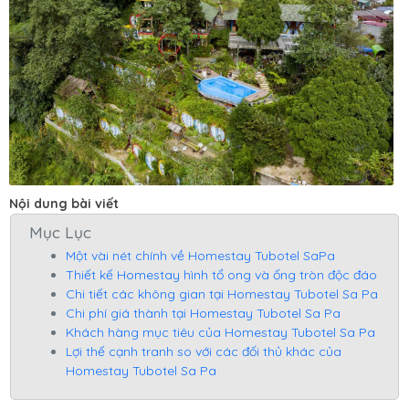
Nội dung bài viết
Mục Lục
Một vài nét chính về Homestay Tubotel SaPa
Thiết kế Homestay hình tổ ong và ống tròn độc đáo
Chi tiết các không gian tại Homestay Tubotel Sa Pa
Chi phí giá thành tại Homestay Tubotel Sa Pa
Khách hàng mục tiêu của Homestay Tubotel Sa Pa
Lợi thế cạnh tranh so với các đối thủ khác của
Homestay Tubotel Sa Pa