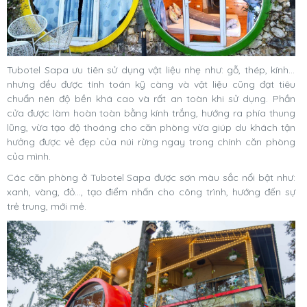
Tubotel Sapa ưu tiên sử dụng vật liệu nhẹ như: gỗ, thép, kính…
nhưng đều được tính toán kỹ càng và vật liệu cũng đạt tiêu
chuẩn nên độ bền khá cao và rất an toàn khi sử dụng. Phần
cửa được làm hoàn toàn bằng kính trắng, hướng ra phía thung
lũng, vừa tạo độ thoáng cho căn phòng vừa giúp du khách tận
hưởng được vẻ đẹp của núi rừng ngay trong chính căn phòng
của mình.
Các căn phòng ở Tubotel Sapa được sơn màu sắc nổi bật như:
xanh, vàng, đỏ…, tạo điểm nhấn cho công trình, hướng đến sự
trẻ trung, mới mẻ.