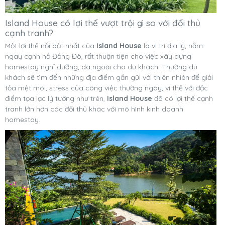
Island House có lợi thế vượt trội gì so với đối thủ
cạnh tranh?
Một lợi thế nổi bật nhất của
Island House
là vị trí địa lý, nằm
ngay cạnh hồ Đồng Đò, rất thuận tiện cho việc xây dựng
homestay nghỉ dưỡng, dã ngoại cho du khách. Thường du
khách sẽ tìm đến những địa điểm gần gũi với thiên nhiên để giải
tỏa mệt mói, stress của công việc thường ngày, vì thế với đặc
điểm tọa lạc lý tưởng như trên,
Island House
đã có lợi thế cạnh
tranh lớn hơn các đối thủ khác với mô hình kinh doanh
homestay.