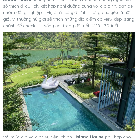
sở thích đi du lịch, kết hợp nghỉ dưỡng cùng với gia đinh, bạn bè,
nhóm đồng nghiệp,… Họ ở tất cả giới tính nhưng chủ yếu là nữ
giới, vì thường nữ giới sẽ thích những địa điểm có view đẹp, sang
chảnh để check - in sống ảo, trong độ tuổi từ 18 - 30 tuổi.
Với mức giá và dịch vụ tiện ích như
Island House
phù hợp cho