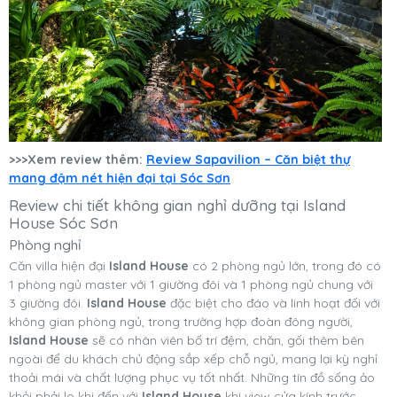
>>>Xem review thêm:
Review Sapavilion – Căn biệt thự
mang đậm nét hiện đại tại Sóc Sơn
Review chi tiết không gian nghỉ dưỡng tại Island
House Sóc Sơn
Phòng nghỉ
Căn villa hiện đại
Island House
có 2 phòng ngủ lớn, trong đó có
1 phòng ngủ master với 1 giường đôi và 1 phòng ngủ chung với
3 giường đôi.
Island House
đặc biệt cho đáo và linh hoạt đối với
không gian phòng ngủ, trong trường hợp đoàn đông người,
Island House
sẽ có nhân viên bố trí đệm, chăn, gối thêm bên
ngoài để du khách chủ động sắp xếp chỗ ngủ, mang lại kỳ nghỉ
thoải mái và chất lượng phục vụ tốt nhất. Những tín đồ sống ảo
khỏi phải lo khi đến với
Island House
khi view cửa kính trước