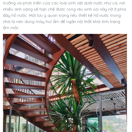
trưởng và phát triển của các loài sinh vật dưới nước như cá, nơi
nhiều ánh sáng sẽ hạn chế được rong rêu sinh sôi nảy nở ở phía
đáy hồ nước. Một lưu ý quan trọng nếu thiết kế hồ nước trong
nhà là nên dùng máy hút ẩm để ngăn nội thất khỏi tình trạng
ẩm mốc.