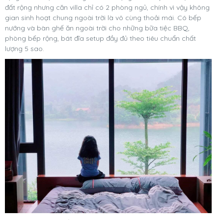
đất rộng nhưng căn villa chỉ có 2 phòng ngủ, chính vì vậy không
gian sinh hoạt chung ngoài trời là vô cùng thoải mái. Có bếp
nướng và bàn ghế ăn ngoài trời cho những bữa tiệc BBQ,
phòng bếp rộng, bát đĩa setup đầy đủ theo tiêu chuẩn chất
lượng 5 sao.