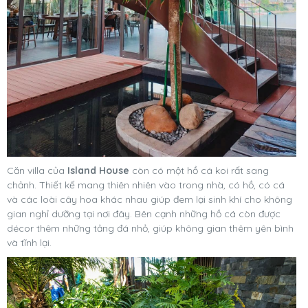
Căn villa của
Island House
còn có một hồ cá koi rất sang
chảnh. Thiết kế mang thiên nhiên vào trong nhà, có hồ, có cá
và các loài cây hoa khác nhau giúp đem lại sinh khí cho không
gian nghỉ dưỡng tại nơi đây. Bên cạnh những hồ cá còn được
décor thêm những tảng đá nhỏ, giúp không gian thêm yên bình
và tĩnh lại.