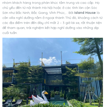
nhóm khách hàng trong phân khúc tầm trung và cao cấp. Họ
chủ yếu đến từ nội thành Hà Nội hoặc ở các tỉnh lân cận Sóc
Sơn như Bắc Ninh, Bắc Giang, Vĩnh Phúc,… Bởi
Island House
là
căn villa nghỉ dưỡng nằm ở ngoại thành Thủ đô, khoảng cách từ
các địa điểm trên đến đây chỉ mất 2 – 3 giờ lái xe, rất thuận tiện
để tham quan, trải nghiệm kết hợp nghỉ dưỡng vào những dịp
cuối tuần.