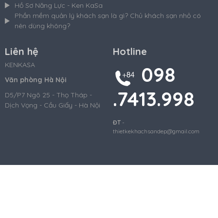
Hồ Sơ Năng Lực - Ken KaSa
Phần mềm quản lý khách sạn là gì? Chủ khách sạn nhỏ có
nên dùng không?
Liên hệ
Hotline
KENKASA
098
Văn phòng Hà Nội
.7413.998
D5/P7 Ngõ 25 - Thọ Tháp -
Dịch Vọng - Cầu Giấy - Hà Nội
ĐT
-
thietkekhachsandep@gmail.com