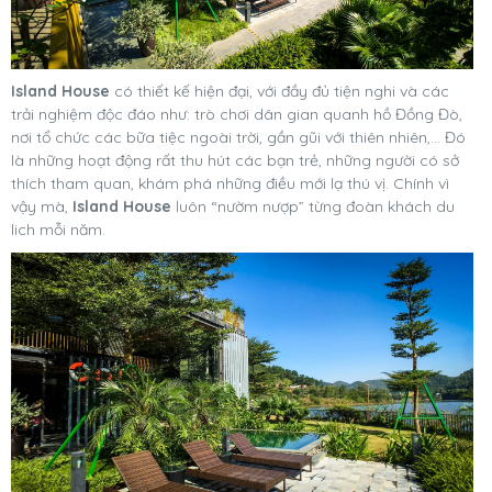
Island House
có thiết kế hiện đại, với đầy đủ tiện nghi và các
trải nghiệm độc đáo như: trò chơi dân gian quanh hồ Đồng Đò,
nơi tổ chức các bữa tiệc ngoài trời, gần gũi với thiên nhiên,… Đó
là những hoạt động rất thu hút các bạn trẻ, những người có sở
thích tham quan, khám phá những điều mới lạ thú vị. Chính vì
vậy mà,
Island House
luôn “nườm nượp” từng đoàn khách du
lich mỗi năm.