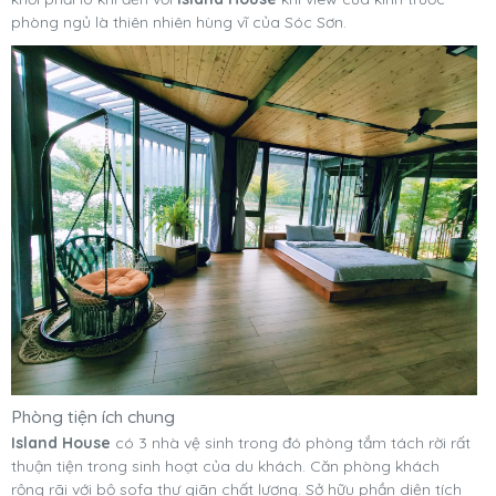
phòng ngủ là thiên nhiên hùng vĩ của Sóc Sơn.
Phòng tiện ích chung
Island House
có 3 nhà vệ sinh trong đó phòng tắm tách rời rất
thuận tiện trong sinh hoạt của du khách. Căn phòng khách
rộng rãi với bộ sofa thư giãn chất lượng. Sở hữu phần diện tích