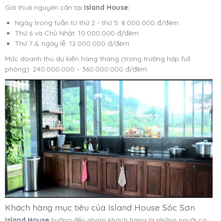
Giá thuê nguyên căn tại
Island House:
Ngày trong tuần từ thứ 2 - thứ 5: 8.000.000 đ/đêm
Thứ 6 và Chủ Nhật: 10.000.000 đ/đêm
Thứ 7 & ngày lễ: 12.000.000 đ/đêm
Mức doanh thu dự kiến hàng tháng (trong trường hợp full
phòng): 240.000.000 – 360.000.000 đ/đêm.
Khách hàng mục tiêu của Island House Sóc Sơn
Island House
hướng đến nhóm khách hàng là những người có