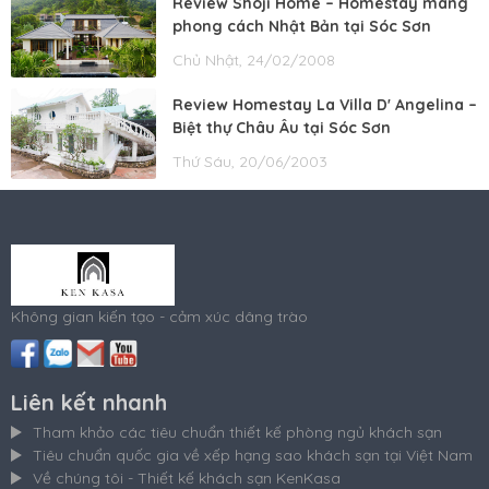
Review Shoji Home – Homestay mang
phong cách Nhật Bản tại Sóc Sơn
Chủ Nhật, 24/02/2008
Review Homestay La Villa D' Angelina –
Biệt thự Châu Âu tại Sóc Sơn
Thứ Sáu, 20/06/2003
Không gian kiến tạo - cảm xúc dâng trào
Liên kết nhanh
Tham khảo các tiêu chuẩn thiết kế phòng ngủ khách sạn
Tiêu chuẩn quốc gia về xếp hạng sao khách sạn tại Việt Nam
Về chúng tôi - Thiết kế khách sạn KenKasa