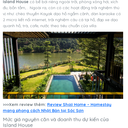
Island House
có bể bơi riêng ngoài trời, phòng xông hơi, xích
đu, bồn tắm,… Ngoài ra, còn có các hoạt động trải nghiệm thú
vị như: chèo thuyền Kayak dạo hồ ngắm cảnh, dàn karaoke có
2 micro kết nối internet, trải nghiệm câu cá tại hồ, đạp xe dạo
quanh hồ, trà, cafe, nước theo tiêu chuẩn của villa.
>>>Xem review thêm:
Review Shoji Home – Homestay
mang phong cách Nhật Bản tại Sóc Sơn
Mức giá nguyên căn và doanh thu dự kiến của
Island House