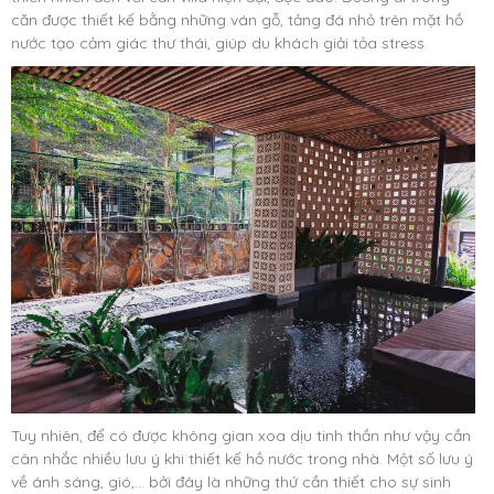
căn được thiết kế bằng những ván gỗ, tảng đá nhỏ trên mặt hồ
nước tạo cảm giác thư thái, giúp du khách giải tỏa stress.
Tuy nhiên, để có được không gian xoa dịu tinh thần như vậy cần
cân nhắc nhiều lưu ý khi thiết kế hồ nước trong nhà. Một số lưu ý
về ánh sáng, gió,… bởi đây là những thứ cần thiết cho sự sinh