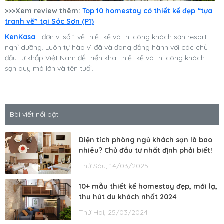
>>>Xem review thêm:
Top 10 homestay có thiết kế đẹp “tựa
tranh vẽ” tại Sóc Sơn (P1)
KenKasa
- đơn vị số 1 về thiết kế và thi công khách sạn resort
nghỉ dưỡng. Luôn tự hào vì đã và đang đồng hành với các chủ
đầu tư khắp Việt Nam để triển khai thiết kế và thi công khách
sạn quy mô lớn và tên tuổi.
Bài viết nổi bật
Diện tích phòng ngủ khách sạn là bao
nhiêu? Chủ đầu tư nhất định phải biết!
Thứ Sáu, 14/03/2025
10+ mẫu thiết kế homestay đẹp, mới lạ,
thu hút du khách nhất 2024
Thứ Hai, 25/03/2024