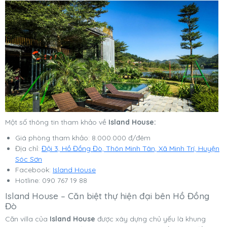
Một số thông tin tham khảo về
Island House:
Giá phòng tham khảo: 8.000.000 đ/đêm
Địa chỉ:
Đội 3, Hồ Đồng Đò, Thôn Minh Tân, Xã Minh Trí, Huyện
Sóc Sơn
Facebook:
Island House
Hotline: 090 767 19 88
Island House – Căn biệt thự hiện đại bên Hồ Đồng
Đò
Căn villa của
Island House
được xây dựng chủ yếu là khung