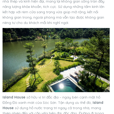
nhà thép và kính hiện đại, mang lại không gian sống tràn đầy
năng lượng khỏe khoắn, tích cực. Sử dụng những tấm kính lớn
kết hợp với rèm cửa sang trọng vừa giúp mở rộng, kết nối
không gian trong, ngoài phòng mà vẫn tạo được không gian
riêng tư cho du khách mỗi khi nghỉ ngơi.
Island House
sở hữu vị trí đắc địa – ngay bên cạnh mặt hồ
Đồng Đò xanh mát của Sóc Sơn. Tận dụng ưu thế đó,
Island
House
sử dụng hồ nước trang trí ngay cả trong nhà, mang
thiên nhiên đến với căn villa hiện đại, độc đáo. Đường đi trong