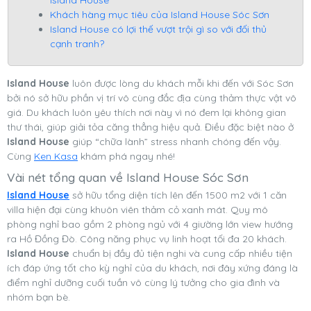
Khách hàng mục tiêu của Island House Sóc Sơn
Island House có lợi thế vượt trội gì so với đối thủ
cạnh tranh?
Island House
luôn được lòng du khách mỗi khi đến với Sóc Sơn
bởi nó sở hữu phần vị trí vô cùng đắc địa cùng thảm thực vật vô
giá. Du khách luôn yêu thích nơi này vì nó đem lại không gian
thư thái, giúp giải tỏa căng thẳng hiệu quả. Điều đặc biệt nào ở
Island House
giúp “chữa lành” stress nhanh chóng đến vậy.
Cùng
Ken Kasa
khám phá ngay nhé!
Vài nét tổng quan về Island House Sóc Sơn
Island House
sở hữu tổng diện tích lên đến 1500 m2 với 1 căn
villa hiện đại cùng khuôn viên thảm cỏ xanh mát. Quy mô
phòng nghỉ bao gồm 2 phòng ngủ với 4 giường lớn view hướng
ra Hồ Đồng Đò. Công năng phục vụ linh hoạt tối đa 20 khách.
Island House
chuẩn bị đầy đủ tiện nghi và cung cấp nhiều tiện
ích đáp ứng tốt cho kỳ nghỉ của du khách, nơi đây xứng đáng là
điểm nghỉ dưỡng cuối tuần vô cùng lý tưởng cho gia đình và
nhóm bạn bè.