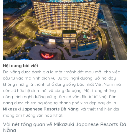
Nội dung bài viết
Đà Nẵng được đánh giá là một “mảnh đất màu mỡ” cho việc
đầu tư vào mô hình dịch vụ lưu trú, nghỉ dưỡng. Bởi nơi đây
không những là thành phố đang sống bậc nhất Việt Nam mà
còn sở hữu hệ sinh thái vô cùng đa dạng. Một trong những
công trình nghỉ dưỡng xứng tầm có vốn đầu tư từ Nhật Bản
đáng được chiêm ngưỡng tại thành phố xinh đẹp này đó là
Mikazuki Japanese Resorts Đà Nẵng
, với thiết thế hiện đại
mang âm hưởng văn hóa Nhật.
Vài nét tổng quan về Mikazuki Japanese Resorts Đà
Nẵng