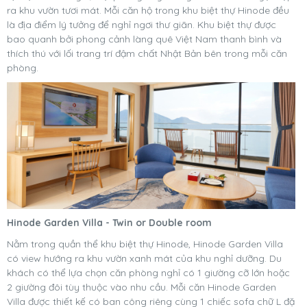
ra khu vườn tươi mát. Mỗi căn hộ trong khu biệt thự Hinode đều
là địa điểm lý tưởng để nghỉ ngơi thư giãn. Khu biệt thự được
bao quanh bởi phong cảnh làng quê Việt Nam thanh bình và
thích thú với lối trang trí đậm chất Nhật Bản bên trong mỗi căn
phòng.
Hinode Garden Villa - Twin or Double room
Nằm trong quần thể khu biệt thự Hinode, Hinode Garden Villa
có view hướng ra khu vườn xanh mát của khu nghỉ dưỡng. Du
khách có thể lựa chọn căn phòng nghỉ có 1 giường cỡ lớn hoặc
2 giường đôi tùy thuộc vào nhu cầu. Mỗi căn Hinode Garden
Villa được thiết kế có ban công riêng cùng 1 chiếc sofa chữ L đặ