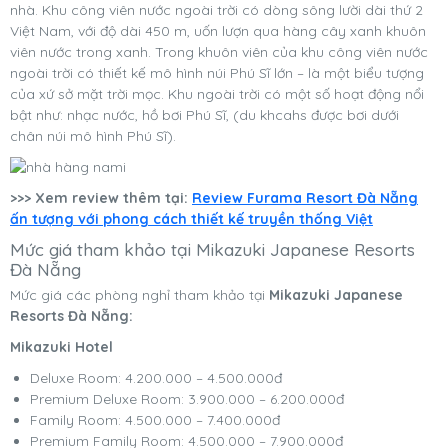
nhà. Khu công viên nước ngoài trời có dòng sông lười dài thứ 2
Việt Nam, với độ dài 450 m, uốn lượn qua hàng cây xanh khuôn
viên nước trong xanh. Trong khuôn viên của khu công viên nước
ngoài trời có thiết kế mô hình núi Phú Sĩ lớn – là một biểu tượng
của xứ sở mặt trời mọc. Khu ngoài trời có một số hoạt động nổi
bật như: nhạc nước, hồ bơi Phú Sĩ, (du khcahs được bơi dưới
chân núi mô hình Phú Sĩ).
>>> Xem review thêm tại:
Review Furama Resort Đà Nẵng
ấn tượng với phong cách thiết kế truyền thống Việt
Mức giá tham khảo tại Mikazuki Japanese Resorts
Đà Nẵng
Mức giá các phòng nghỉ tham khảo tại
Mikazuki Japanese
Resorts Đà Nẵng:
Mikazuki Hotel
Deluxe Room: 4.200.000 – 4.500.000đ
Premium Deluxe Room: 3.900.000 – 6.200.000đ
Family Room: 4.500.000 – 7.400.000đ
Premium Family Room: 4.500.000 – 7.900.000đ