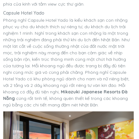
phía của kính với tầm view cực thư giãn.
Capsule Hotel Yado
Phòng nghỉ Capsule Hotel Yado là kiểu khách sạn con nhộng
phục vụ cho du khách thích sự riêng tư, du khách du lịch trải
nghiệm 1 mình. Nghỉ trong khách sạn con nhộng là một trong
những trải nghiệm đáng phải thử khi du lịch đến Nhật Bản. Như
một lát cắt về cuộc sống thường nhật của đất nước mặt trời
mọc, trải nghiệm này mang đến cho bạn cảm giác về nhịp
sống bận rộn, kiến trúc thông minh cùng một chút hơi hướng
của tương lai. Mỗi khoang ngủ đều được trang bị đầy đủ tiện
nghi cùng mức giá vô cùng phải chăng. Phòng nghỉ Capsule
Hotel Yado có khu phòng ngủ dành cho nam và nữ riêng biệt,
với 2 tầng và 2 dãy khoang ngủ rất riêng tư vàn kín đáo. Mỗi
khoang có đầy đủ tiện nghi,
Mikazuki Japanese Resorts Đà
Nẵng
cúng rất tinh tế, không quên thiết kế trong các khoang
ngủ bằng các chi tiết mang đậm nét Nhật Bản.