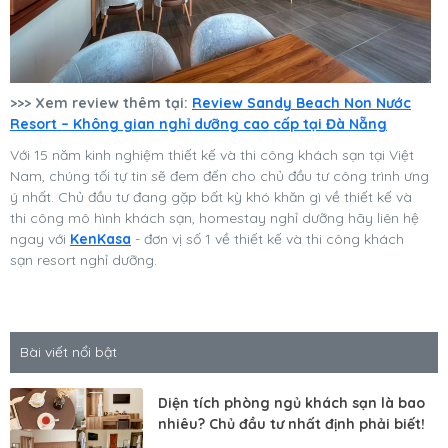
>>> Xem review thêm tại:
Review Sandy Beach Non Nước
Resort – Không gian nghỉ dưỡng cao cấp tại Đà Nẵng
Với 15 năm kinh nghiệm thiết kế và thi công khách sạn tại Việt
Nam, chúng tối tự tin sẽ đem đến cho chủ đầu tư công trình ưng
ý nhất. Chủ đầu tư đang gặp bất kỳ khó khăn gì về thiết kế và
thi công mô hình khách sạn, homestay nghỉ dưỡng hãy liên hệ
ngay với
KenKasa
- đơn vị số 1 về thiết kế và thi công khách
sạn resort nghỉ dưỡng.
Bài viết nổi bật
Diện tích phòng ngủ khách sạn là bao
nhiêu? Chủ đầu tư nhất định phải biết!