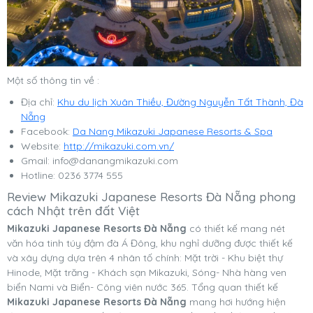
Một số thông tin về :
Địa chỉ:
Khu du lịch Xuân Thiều, Đường Nguyễn Tất Thành, Đà
Nẵng
Facebook:
Da Nang Mikazuki Japanese Resorts & Spa
Website:
http://mikazuki.com.vn/
Gmail:
info@danangmikazuki.com
Hotline: 0236 3774 555
Review Mikazuki Japanese Resorts Đà Nẵng phong
cách Nhật trên đất Việt
Mikazuki Japanese Resorts Đà Nẵng
có thiết kế mang nét
văn hóa tinh túy đậm đà Á Đông, khu nghỉ dưỡng được thiết kế
và xây dựng dựa trên 4 nhân tố chính: Mặt trời - Khu biệt thự
Hinode, Mặt trăng - Khách sạn Mikazuki, Sóng- Nhà hàng ven
biển Nami và Biển- Công viên nước 365. Tổng quan thiết kế
Mikazuki Japanese Resorts Đà Nẵng
mang hơi hướng hiện