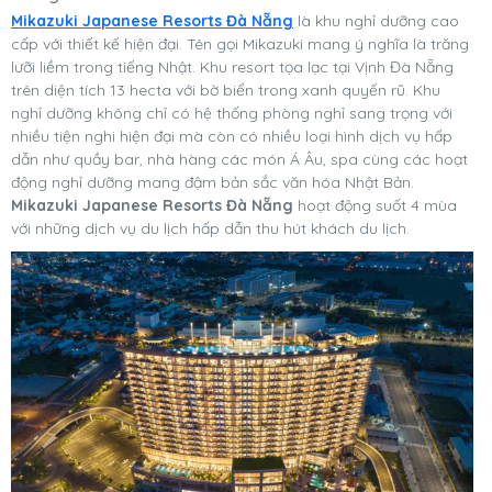
Mikazuki Japanese Resorts Đà Nẵng
là khu nghỉ dưỡng cao
cấp với thiết kế hiện đại. Tên gọi Mikazuki mang ý nghĩa là trăng
lưỡi liềm trong tiếng Nhật. Khu resort tọa lạc tại Vịnh Đà Nẵng
trên diện tích 13 hecta với bờ biển trong xanh quyến rũ. Khu
nghỉ dưỡng không chỉ có hệ thống phòng nghỉ sang trọng với
nhiều tiện nghi hiện đại mà còn có nhiều loại hình dịch vụ hấp
dẫn như quầy bar, nhà hàng các món Á Âu, spa cùng các hoạt
động nghỉ dưỡng mang đậm bản sắc văn hóa Nhật Bản.
Mikazuki Japanese Resorts Đà Nẵng
hoạt động suốt 4 mùa
với những dịch vụ du lịch hấp dẫn thu hút khách du lịch.