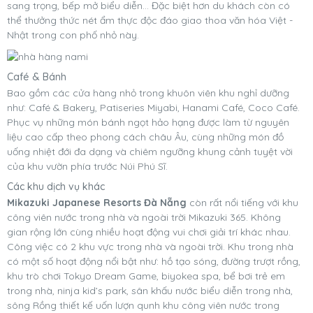
sang trọng, bếp mở biểu diễn... Đặc biệt hơn du khách còn có
thể thưởng thức nét ẩm thực độc đáo giao thoa văn hóa Việt -
Nhật trong con phố nhỏ này.
Café & Bánh
Bao gồm các cửa hàng nhỏ trong khuôn viên khu nghỉ dưỡng
như: Café & Bakery, Patiseries Miyabi, Hanami Café, Coco Café.
Phục vụ những món bánh ngọt hảo hạng được làm từ nguyên
liệu cao cấp theo phong cách châu Âu, cùng những món đồ
uống nhiệt đới đa dạng và chiêm ngưỡng khung cảnh tuyệt vời
của khu vườn phía trước Núi Phú Sĩ.
Các khu dịch vụ khác
Mikazuki Japanese Resorts Đà Nẵng
còn rất nổi tiếng với khu
công viên nước trong nhà và ngoài trời Mikazuki 365. Không
gian rộng lớn cùng nhiều hoạt động vui chơi giải trí khác nhau.
Công việc có 2 khu vực trong nhà và ngoài trời. Khu trong nhà
có một số hoạt động nổi bật như: hồ tạo sóng, đường trượt rồng,
khu trò chơi Tokyo Dream Game, biyokea spa, bể bơi trẻ em
trong nhà, ninja kid’s park, sân khấu nước biểu diễn trong nhà,
sông Rồng thiết kế uốn lượn qunh khu công viên nước trong