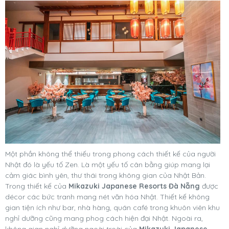
Một phần không thể thiếu trong phong cách thiết kế của người
Nhật đó là yếu tố Zen. Là một yếu tố cân bằng giúp mang lại
cảm giác bình yên, thư thái trong không gian của Nhật Bản.
Trong thiết kế của
Mikazuki Japanese Resorts Đà Nẵng
được
décor các bức tranh mang nét văn hóa Nhật. Thiết kế không
gian tiện ích như bar, nhà hàng, quán café trong khuôn viên khu
nghỉ dưỡng cũng mang phog cách hiện đại Nhật. Ngoài ra,
không gian nghỉ dưỡng ngoài troài của
Mikazuki Japanese