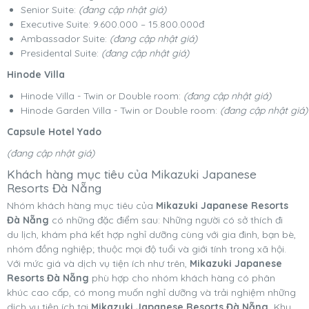
Senior Suite:
(đang cập nhật giá)
Executive Suite: 9.600.000 – 15.800.000đ
Ambassador Suite:
(đang cập nhật giá)
Presidental Suite:
(đang cập nhật giá)
Hinode Villa
Hinode Villa - Twin or Double room:
(đang cập nhật giá)
Hinode Garden Villa - Twin or Double room:
(đang cập nhật giá)
Capsule Hotel Yado
(đang cập nhật giá)
Khách hàng mục tiêu của Mikazuki Japanese
Resorts Đà Nẵng
Nhóm khách hàng mục tiêu của
Mikazuki Japanese Resorts
Đà Nẵng
có những đặc điểm sau: Những người có sở thích đi
du lịch, khám phá kết hợp nghỉ dưỡng cùng với gia đinh, bạn bè,
nhóm đồng nghiệp; thuộc mọi độ tuổi và giới tính trong xã hội.
Với mức giá và dịch vụ tiện ích như trên,
Mikazuki Japanese
Resorts Đà Nẵng
phù hợp cho nhóm khách hàng có phân
khúc cao cấp, có mong muốn nghỉ dưỡng và trải nghiệm những
dịch vụ tiện ích tại
Mikazuki Japanese Resorts Đà Nẵng.
Khu