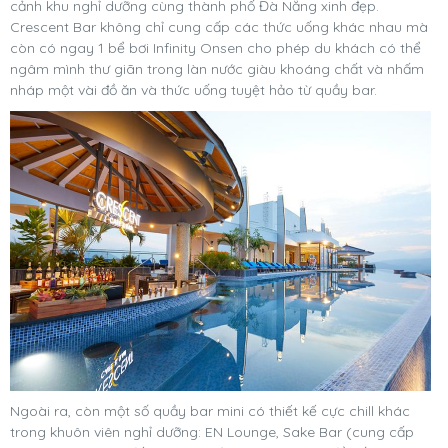
cảnh khu nghỉ dưỡng cùng thành phố Đà Nẵng xinh đẹp.
Crescent Bar không chỉ cung cấp các thức uống khác nhau mà
còn có ngay 1 bể bơi Infinity Onsen cho phép du khách có thể
ngâm mình thư giãn trong làn nước giàu khoáng chất và nhấm
nháp một vài đồ ăn và thức uống tuyệt hảo từ quầy bar.
Ngoài ra, còn một số quầy bar mini có thiết kế cực chill khác
trong khuôn viên nghỉ dưỡng: EN Lounge, Sake Bar (cung cấp