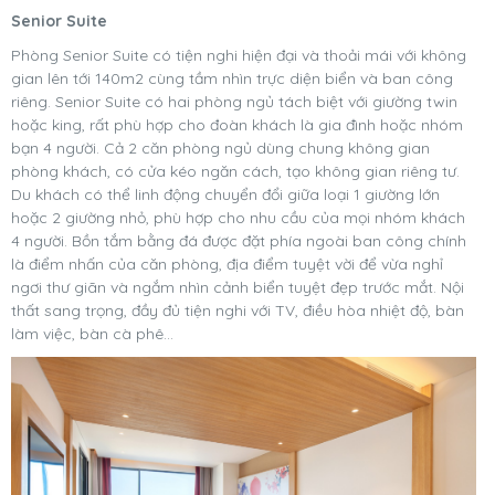
Senior Suite
Phòng Senior Suite có tiện nghi hiện đại và thoải mái với không
gian lên tới 140m2 cùng tầm nhìn trực diện biển và ban công
riêng. Senior Suite có hai phòng ngủ tách biệt với giường twin
hoặc king, rất phù hợp cho đoàn khách là gia đình hoặc nhóm
bạn 4 người. Cả 2 căn phòng ngủ dùng chung không gian
phòng khách, có cửa kéo ngăn cách, tạo không gian riêng tư.
Du khách có thể linh động chuyển đổi giữa loại 1 giường lớn
hoặc 2 giường nhỏ, phù hợp cho nhu cầu của mọi nhóm khách
4 người. Bồn tắm bằng đá được đặt phía ngoài ban công chính
là điểm nhấn của căn phòng, địa điểm tuyệt vời để vừa nghỉ
ngơi thư giãn và ngắm nhìn cảnh biển tuyệt đẹp trước mắt. Nội
thất sang trọng, đầy đủ tiện nghi với TV, điều hòa nhiệt độ, bàn
làm việc, bàn cà phê...