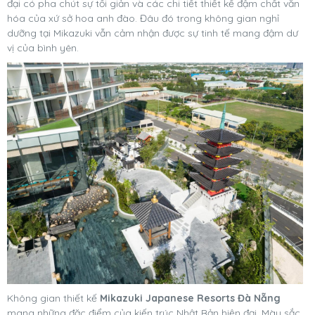
đại có pha chút sự tối giản và các chi tiết thiết kế đậm chất văn
hóa của xứ sở hoa anh đào. Đâu đó trong không gian nghỉ
dưỡng tại Mikazuki vẫn cảm nhận được sự tinh tế mang đậm dư
vị của bình yên.
Không gian thiết kế
Mikazuki Japanese Resorts Đà Nẵng
mang những đặc điểm của kiến trúc Nhật Bản hiện đại. Màu sắc