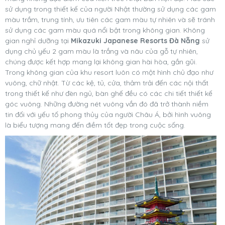
sử dụng trong thiết kế của người Nhật thường sử dụng các gam
màu trầm, trung tính, ưu tiên các gam màu tự nhiên và sẽ tránh
sử dụng các gam màu quá nổi bật trong không gian. Không
gian nghỉ dưỡng tại
Mikazuki Japanese Resorts Đà Nẵng
sử
dụng chủ yếu 2 gam màu là trắng và nâu của gỗ tự nhiên,
chúng được kết hợp mang lại không gian hài hòa, gần gũi.
Trong không gian của khu resort luôn có một hình chủ đạo như
vuông, chữ nhật. Từ các kệ, tủ, cửa, thảm trải đến các nội thất
trong thiết kế như đèn ngủ, bàn ghế đều có các chi tiết thiết kế
góc vuông. Những đường nét vuông vắn đó đã trở thành niềm
tin đối với yếu tố phong thủy của người Châu Á, bởi hình vuông
là biểu tượng mang đến điềm tốt đẹp trong cuộc sống.