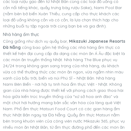
các loại rượu gạo đến từ Nhật Bản cùng các loại đồ uống có
cồn nổi tiếng khác, quầy trưng bày rượu Sake), Nami Pool Bar
(nằm bên bờ biển Xuân Thiều, cung cấp cho thực khách các
loại đồ uống không cồn và có cồn, là lựa chọn thích hợp cho
những buổi tụ tập ngoài trời cùng bạn bè và gia đình).
Nhà hàng ẩm thực
Cũng giống như dịch vụ quầy bar,
Mikazuki Japanese Resorts
Đà Nẵng
cũng bao gồm hệ thống các nhà hàng ẩm thực có
thiết kế hiện đại cung cấp đa dạng các món ăn Á Âu đặc biệt là
các món ăn truyền thống Nhật. Nhà hàng The Blue phục vụ
24/24 trong không gian sang trọng của nhà hàng, du khách
vừa có thể thưởng thức các món ăn ngon, vừa ngắm nhìn màu
xanh của bầu trời, biển và núi Phú Sĩ – Nhật Bản. Nhà hàng
Nami Bên Biển - nơi hội tụ tinh hoa ẩm thực Việt - Nhật. Không
gian của nhà hàng được thiết kế với phong cách giao thoa hài
hòa giữa kiến trúc truyền thống của “xứ sở hoa anh đào” và
một chút hơi hướng mang bản sắc văn hóa của làng quê Việt
Nam. Phố ẩm thực Matsuri Food Court có các gian hàng ẩm
thực Nhật Bản ngay tại Đà Nẵng. Quầy ẩm thực Matsuri nằm
bên trong khuôn viên của công viên nước Mikazuki 365, phục vụ
nhiều món ăn Nhật Bản, từ ẩm thực đường phố đến các món ăn