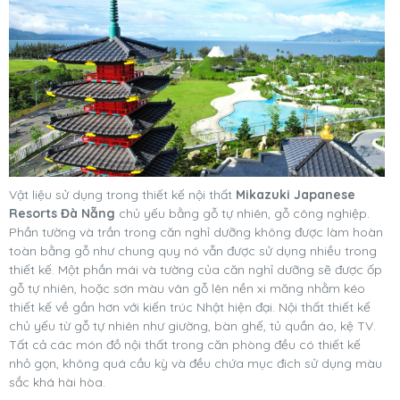
Vật liệu sử dụng trong thiết kế nội thất
Mikazuki Japanese
Resorts Đà Nẵng
chủ yếu bằng gỗ tự nhiên, gỗ công nghiệp.
Phần tường và trần trong căn nghỉ dưỡng không được làm hoàn
toàn bằng gỗ như chung quy nó vẫn được sử dụng nhiều trong
thiết kế. Một phần mái và tường của căn nghỉ dưỡng sẽ được ốp
gỗ tự nhiên, hoặc sơn màu vân gỗ lên nền xi măng nhằm kéo
thiết kế về gần hơn với kiến trúc Nhật hiện đại. Nội thất thiết kế
chủ yếu từ gỗ tự nhiên như giường, bàn ghế, tủ quần áo, kệ TV.
Tất cả các món đồ nội thất trong căn phòng đều có thiết kế
nhỏ gọn, không quá cầu kỳ và đều chứa mục đich sử dụng màu
sắc khá hài hòa.