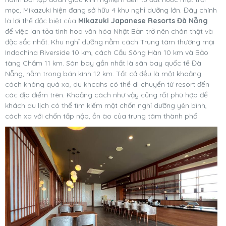
mọc, Mikazuki hiện đang sở hữu 4 khu nghỉ dưỡng lớn. Đây chính
là lợi thế đặc biệt của
Mikazuki Japanese Resorts Đà Nẵng
để việc lan tỏa tinh hoa văn hóa Nhật Bản trở nên chân thật và
đặc sắc nhất. Khu nghỉ dưỡng nằm cách Trung tâm thương mại
Indochina Riverside 10 km, cách Cầu Sông Hàn 10 km và Bảo
tàng Chăm 11 km. Sân bay gần nhất là sân bay quốc tế Đà
Nẵng, nằm trong bán kính 12 km. Tất cả đều là một khoảng
cách không quá xa, du khcahs có thể di chuyển từ resort đến
các địa điểm trên. Khoảng cách như vậy cũng rất phù hợp để
khách du lịch có thể tìm kiếm một chốn nghỉ dưỡng yên bình,
cách xa với chốn tấp nập, ồn ào của trung tâm thành phố.