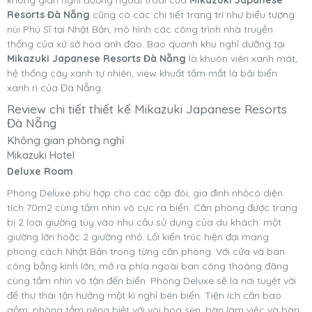
Resorts Đà Nẵng
cũng có các chi tiết trang trí như biểu tượng
núi Phú Sĩ tại Nhật Bản, mô hình các công trình nhà truyền
thống của xứ sở hoa anh đào. Bao quanh khu nghỉ dưỡng tại
Mikazuki Japanese Resorts Đà Nẵng
là khuôn viên xanh mát,
hệ thống cây xanh tự nhiên, view khuất tầm mắt là bãi biển
xanh rì của Đà Nẵng.
Review chi tiết thiết kế Mikazuki Japanese Resorts
Đà Nẵng
Không gian phòng nghỉ
Mikazuki Hotel
Deluxe Room
Phòng Deluxe phù hợp cho các cặp đôi, gia đình nhỏcó diện
tích 70m2 cùng tầm nhìn vô cực ra biển. Căn phòng được trang
bị 2 loại giường tùy vào nhu cầu sử dụng của du khách: một
giường lớn hoặc 2 giường nhỏ. Lối kiến trúc hiện đại mang
phong cách Nhật Bản trong từng căn phòng. Với cửa và ban
công bằng kính lớn, mở ra phía ngoài ban công thoáng đãng
cùng tầm nhìn vô tận đến biển. Phòng Deluxe sẽ là nơi tuyệt vời
để thư thái tận hưởng một kì nghỉ bên biển. Tiện ích căn bao
gồm: phòng tắm riêng biệt với vòi hoa sen, bàn làm việc và bàn