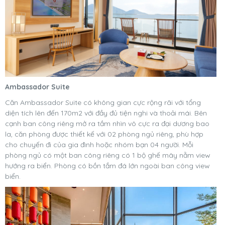
Ambassador Suite
Căn Ambassador Suite có không gian cực rộng rãi với tổng
diện tích lên đến 170m2 với đầy đủ tiện nghi và thoải mái. Bên
cạnh ban công riêng mở ra tầm nhìn vô cực ra đại dương bao
la, căn phòng được thiết kế với 02 phòng ngủ riêng, phù hợp
cho chuyến đi của gia đình hoặc nhóm bạn 04 người. Mỗi
phòng ngủ có một ban công riêng có 1 bộ ghế mây nằm view
hướng ra biển. Phòng có bồn tắm đá lớn ngoài ban công view
biển.