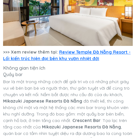
>>> Xem review thêm tại:
Review Temple Đà Nẵng Resort -
Lối kiến trúc hiện đại bên khu vườn nhiệt đới
Không gian tiện ích
Quầy bar
Bar là một trong những cách để giải trí và có những phút giây
vui vẻ bên bạn bè và người thân, thư giãn tuyệt vời để cùng trò
chuyện và kết nối. Nắm bắt được nhu cầu đó của du khách,
Mikazuki Japanese Resorts Đà Nẵng
đã thiết kế, thi công
không chỉ một và một hệ thống các mini bar trong khuôn viên
khu nghỉ dưỡng. Trong đó bao gồm: một quầy bar bên biển,
cạnh hồ bơi, ở trên tầng cao nhất.
Crescent Bar
: Tọa lạc trên
tầng cao nhất của
Mikazuki Japanese Resorts Đà Nẵng
,
quán bar có tầm nhìn tuyệt diệu ra đại dương bao la cùng toàn