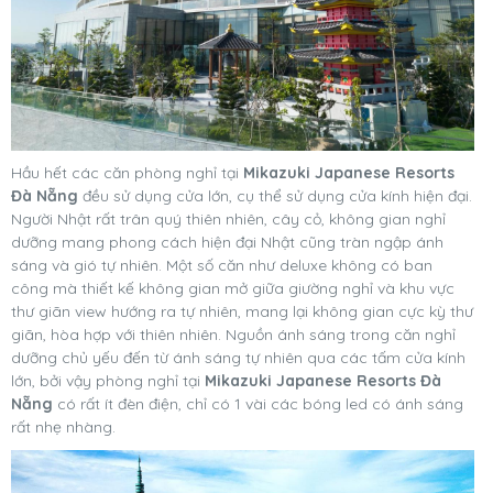
Hầu hết các căn phòng nghỉ tại
Mikazuki Japanese Resorts
Đà Nẵng
đều sử dụng cửa lớn, cụ thể sử dụng cửa kính hiện đại.
Người Nhật rất trân quý thiên nhiên, cây cỏ, không gian nghỉ
dưỡng mang phong cách hiện đại Nhật cũng tràn ngập ánh
sáng và gió tự nhiên. Một số căn như deluxe không có ban
công mà thiết kế không gian mở giữa giường nghỉ và khu vực
thư giãn view hướng ra tự nhiên, mang lại không gian cực kỳ thư
giãn, hòa hợp với thiên nhiên. Nguồn ánh sáng trong căn nghỉ
dưỡng chủ yếu đến từ ánh sáng tự nhiên qua các tấm cửa kính
lớn, bởi vậy phòng nghỉ tại
Mikazuki Japanese Resorts Đà
Nẵng
có rất ít đèn điện, chỉ có 1 vài các bóng led có ánh sáng
rất nhẹ nhàng.