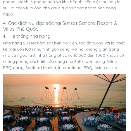
phòng khách, 5 phòng ngủ và khu bếp thì căn biệt thự này là
sự lựa chọn lý tưởng cho đại gia đình hoặc nhóm bạn đông
người.
4. Các dịch vụ đặc sắc tại Sunset Sanato Resort &
Villas Phú Quốc
4.1. Hệ thống nhà hàng
Nhà hàng Sunset nằm sát bên bờ biển, tạo ấn tượng với lối thiết
kế mái uốn lượn như hình gợn sóng. Với hai không gian trong
nhà và ngoài trời, nhà hàng phục vụ từ 500 đến 1000 khách với
những phong cách tiệc đa dạng như Full moon party, Wine
BBQ party, Seafood Market, International BBQ, Asia cuisine,…