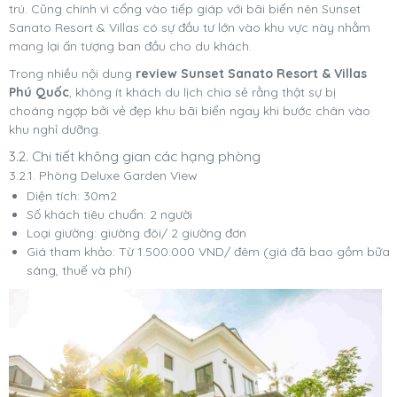
trú. Cũng chính vì cổng vào tiếp giáp với bãi biển nên Sunset
Sanato Resort & Villas có sự đầu tư lớn vào khu vực này nhằm
mang lại ấn tượng ban đầu cho du khách.
Trong nhiều nội dung
review Sunset Sanato Resort & Villas
Phú Quốc
, không ít khách du lịch chia sẻ rằng thật sự bị
choáng ngợp bởi vẻ đẹp khu bãi biển ngay khi bước chân vào
khu nghỉ dưỡng.
3.2. Chi tiết không gian các hạng phòng
3.2.1. Phòng Deluxe Garden View
Diện tích: 30m2
Số khách tiêu chuẩn: 2 người
Loại giường: giường đôi/ 2 giường đơn
Giá tham khảo: Từ 1.500.000 VND/ đêm (giá đã bao gồm bữa
sáng, thuế và phí)