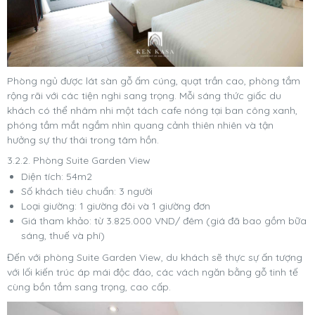
Phòng ngủ được lát sàn gỗ ấm cúng, quạt trần cao, phòng tắm
rộng rãi với các tiện nghi sang trọng. Mỗi sáng thức giấc du
khách có thể nhâm nhi một tách cafe nóng tại ban công xanh,
phóng tầm mắt ngắm nhìn quang cảnh thiên nhiên và tận
hưởng sự thư thái trong tâm hồn.
3.2.2. Phòng Suite Garden View
Diện tích: 54m2
Số khách tiêu chuẩn: 3 người
Loại giường: 1 giường đôi và 1 giường đơn
Giá tham khảo: từ 3.825.000 VND/ đêm (giá đã bao gồm bữa
sáng, thuế và phí)
Đến với phòng Suite Garden View, du khách sẽ thực sự ấn tượng
với lối kiến trúc áp mái độc đáo, các vách ngăn bằng gỗ tinh tế
cùng bồn tắm sang trọng, cao cấp.