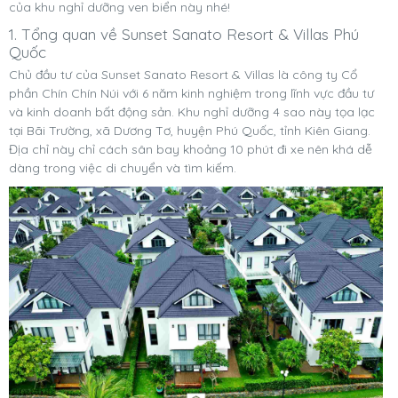
của khu nghỉ dưỡng ven biển này nhé!
1. Tổng quan về Sunset Sanato Resort & Villas Phú
Quốc
Chủ đầu tư của Sunset Sanato Resort & Villas là công ty Cổ
phần Chín Chín Núi với 6 năm kinh nghiệm trong lĩnh vực đầu tư
và kinh doanh bất động sản. Khu nghỉ dưỡng 4 sao này tọa lạc
tại Bãi Trường, xã Dương Tơ, huyện Phú Quốc, tỉnh Kiên Giang.
Địa chỉ này chỉ cách sân bay khoảng 10 phút đi xe nên khá dễ
dàng trong việc di chuyển và tìm kiếm.