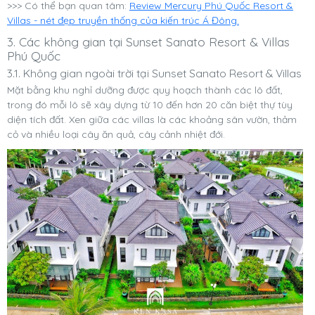
>>> Có thể bạn quan tâm:
Review Mercury Phú Quốc Resort &
Villas - nét đẹp truyền thống của kiến trúc Á Đông.
3. Các không gian tại Sunset Sanato Resort & Villas
Phú Quốc
3.1. Không gian ngoài trời tại Sunset Sanato Resort & Villas
Mặt bằng khu nghỉ dưỡng được quy hoạch thành các lô đất,
trong đó mỗi lô sẽ xây dựng từ 10 đến hơn 20 căn biệt thự tùy
diện tích đất. Xen giữa các villas là các khoảng sân vườn, thảm
cỏ và nhiều loại cây ăn quả, cây cảnh nhiệt đới.