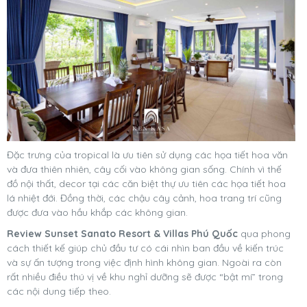
Đặc trưng của tropical là ưu tiên sử dụng các họa tiết hoa văn
và đưa thiên nhiên, cây cối vào không gian sống. Chính vì thế
đồ nội thất, decor tại các căn biệt thự ưu tiên các họa tiết hoa
lá nhiệt đới. Đồng thời, các chậu cây cảnh, hoa trang trí cũng
được đưa vào hầu khắp các không gian.
Review Sunset Sanato Resort & Villas Phú Quốc
qua phong
cách thiết kế giúp chủ đầu tư có cái nhìn ban đầu về kiến trúc
và sự ấn tượng trong việc định hình không gian. Ngoài ra còn
rất nhiều điều thú vị về khu nghỉ dưỡng sẽ được “bật mí” trong
các nội dung tiếp theo.