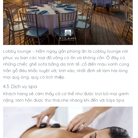
Lobby lounge – Nằm ngay gần phòng ăn là Lobby lounge nơi
phục vụ bạn các loại đồ uống có ồn và không cồn. Ở đây có
những chiếc ghế sofa bằng da tinh tế ,cổ điển màu xanh cùng
trần gỗ điêu khắc tuyệt vời, tinh xảo, nhất định sẽ làm hài lòng
mọi quý ông, quý cô lịch thiệp.
4.3. Dịch vụ spa
Khách hàng sẽ cảm thấy cả cơ thể như được trút bỏ mọi gánh
nặng, tâm hồn được thư thái,nhẹ nhàng khi đến với Saje Spa.