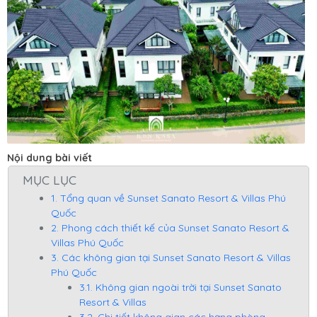
Nội dung bài viết
MỤC LỤC
1. Tổng quan về Sunset Sanato Resort & Villas Phú
Quốc
2. Phong cách thiết kế của Sunset Sanato Resort &
Villas Phú Quốc
3. Các không gian tại Sunset Sanato Resort & Villas
Phú Quốc
3.1. Không gian ngoài trời tại Sunset Sanato
Resort & Villas
3.2. Chi tiết không gian các hạng phòng