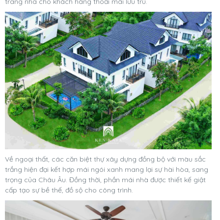
trang nhã cho khách hàng thoải mái lưu trú.
Về ngoại thất, các căn biệt thự xây dựng đồng bộ với màu sắc
trắng hiện đại kết hợp mái ngói xanh mang lại sự hài hòa, sang
trọng của Châu Âu. Đồng thời, phần mái nhà được thiết kế giật
cấp tạo sự bề thế, đồ sộ cho công trình.