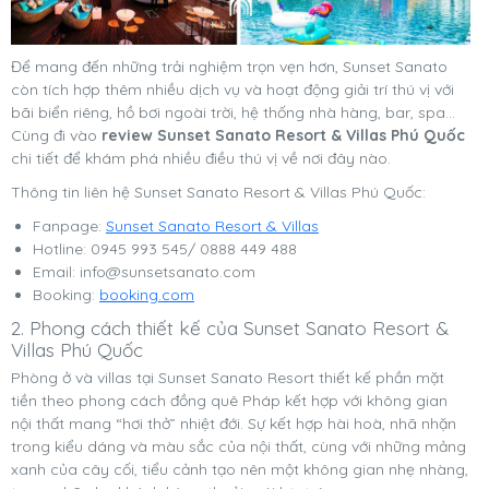
Để mang đến những trải nghiệm trọn vẹn hơn, Sunset Sanato
còn tích hợp thêm nhiều dịch vụ và hoạt động giải trí thú vị với
bãi biển riêng, hồ bơi ngoài trời, hệ thống nhà hàng, bar, spa…
Cùng đi vào
review Sunset Sanato Resort & Villas Phú Quốc
chi tiết để khám phá nhiều điều thú vị về nơi đây nào.
Thông tin liên hệ Sunset Sanato Resort & Villas Phú Quốc:
Fanpage:
Sunset Sanato Resort & Villas
Hotline: 0945 993 545/ 0888 449 488
Email:
info@sunsetsanato.com
Booking:
booking.com
2. Phong cách thiết kế của Sunset Sanato Resort &
Villas Phú Quốc
Phòng ở và villas tại Sunset Sanato Resort thiết kế phần mặt
tiền theo phong cách đồng quê Pháp kết hợp với không gian
nội thất mang “hơi thở” nhiệt đới. Sự kết hợp hài hoà, nhã nhặn
trong kiểu dáng và màu sắc của nội thất, cùng với những mảng
xanh của cây cối, tiểu cảnh tạo nên một không gian nhẹ nhàng,