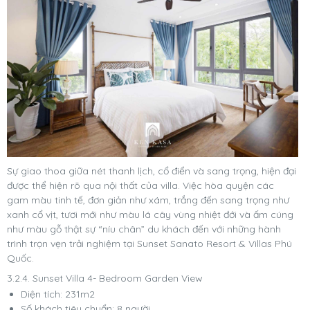
Sự giao thoa giữa nét thanh lịch, cổ điển và sang trọng, hiện đại
được thể hiện rõ qua nội thất của villa. Việc hòa quyện các
gam màu tinh tế, đơn giản như xám, trắng đến sang trọng như
xanh cổ vịt, tươi mới như màu lá cây vùng nhiệt đới và ấm cúng
như màu gỗ thật sự “níu chân” du khách đến với những hành
trình trọn vẹn trải nghiệm tại Sunset Sanato Resort & Villas Phú
Quốc.
3.2.4. Sunset Villa 4- Bedroom Garden View
Diện tích: 231m2
Số khách tiêu chuẩn: 8 người