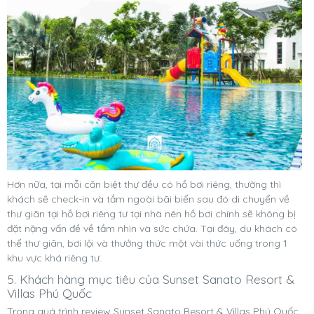
Hơn nữa, tại mỗi căn biệt thự đều có hồ bơi riêng, thường thì
khách sẽ check-in và tắm ngoài bãi biển sau đó di chuyển về
thư giãn tại hồ bơi riêng tư tại nhà nên hồ bơi chính sẽ không bị
đặt nặng vấn đề về tầm nhìn và sức chứa. Tại đây, du khách có
thể thư giãn, bơi lội và thưởng thức một vài thức uống trong 1
khu vực khá riêng tư.
5. Khách hàng mục tiêu của Sunset Sanato Resort &
Villas Phú Quốc
Trong quá trình review Sunset Sanato Resort & Villas Phú Quốc,