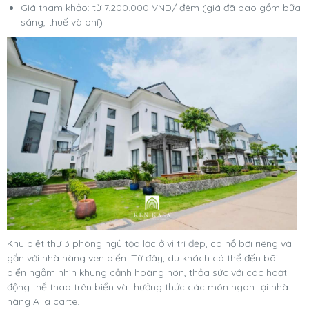
Giá tham khảo: từ 7.200.000 VND/ đêm (giá đã bao gồm bữa
sáng, thuế và phí)
Khu biệt thự 3 phòng ngủ tọa lạc ở vị trí đẹp, có hồ bơi riêng và
gần với nhà hàng ven biển. Từ đây, du khách có thể đến bãi
biển ngắm nhìn khung cảnh hoàng hôn, thỏa sức với các hoạt
động thể thao trên biển và thưởng thức các món ngon tại nhà
hàng A la carte.