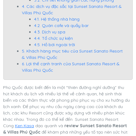
4. Các dịch vụ đặc sắc tại Sunset Sanato Resort &
Villas Phú Quốc
4.1. Hệ thống nhà hàng
4.2. Quán cafe và quầy bar
4.3. Dịch vụ spa
4.4. Tổ chức sự kiện
4.5. Hồ bơi ngoài trời
5. Khách hàng mục tiêu của Sunset Sanato Resort
& Villas Phú Quốc
6. Lợi thế cạnh tranh của Sunset Sanato Resort &
Villas Phú Quốc
Phú Quốc được biết đến là một “thiên đường nghỉ dưỡng” thu
hút khách du lịch với nhiều lợi thế về cảnh quan, hệ sinh thái
biển và các thảm thực vật phong phú phục vụ cho xu hướng du
lịch xanh. Để phục vụ nhu cầu ngày càng cao của khách du
lịch, các khu Resort cũng được xây dựng với nhiều phân khúc
khác nhau. Trong đó có thể kể đến Sunset Sanato Resort.
Cùng
Ken Kasa
dạo quanh và
review Sunset Sanato Resort
& Villas Phú Quốc
để khám phá những yếu tố tạo nên sức hút