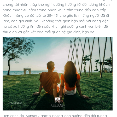
chúng tôi nhận thấy khu nghỉ dưỡng hướng tới đối tượng khách
hàng mục tiêu nằm trong phân khúc tầm trung đến cao cấp.
Khách hàng có độ tuổi từ 25- 45, chủ yếu là những người đã đi
làm, các gia đình. Sau khoảng thời gian bận mải với công việc,
họ có xu hướng tìm đến các khu nghỉ dưỡng xanh ven biển để
thư giãn và gắn kết các mối quan hệ gia đình, bạn bè.
Bên cạnh đó, Sunset Sanato Resort còn hướng đến đối tượng