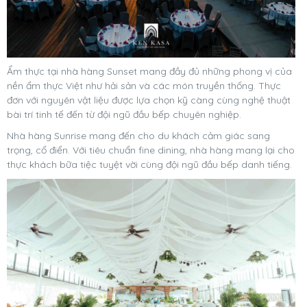
Ẩm thực tại nhà hàng Sunset mang đầy đủ những phong vị của
nền ẩm thực Việt như hải sản và các món truyền thống. Thực
đơn với nguyên vật liệu được lựa chọn kỹ càng cùng nghệ thuật
bài trí tinh tế đến từ đội ngũ đầu bếp chuyên nghiệp.
Nhà hàng Sunrise mang đến cho du khách cảm giác sang
trọng, cổ điển. Với tiêu chuẩn fine dining, nhà hàng mang lại cho
thực khách bữa tiệc tuyệt vời cùng đội ngũ đầu bếp danh tiếng.